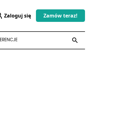
Zaloguj się
Zamów teraz!
search
search
ERENCJE