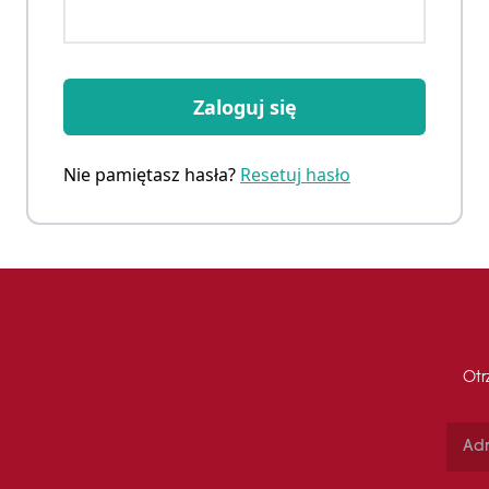
Zaloguj się
Nie pamiętasz hasła?
Resetuj hasło
Otr