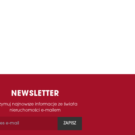
NEWSLETTER
zymuj najnowsze informacje ze świata
nieruchomości e-mailem
ZAPISZ