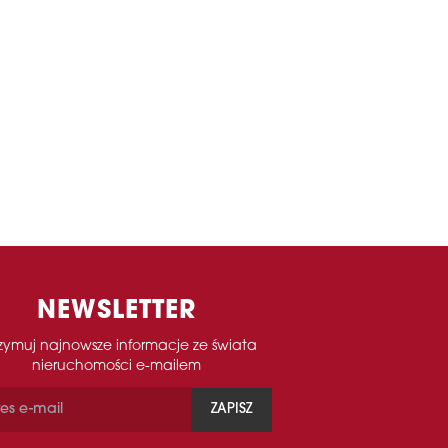
NEWSLETTER
zymuj najnowsze informacje ze świata
nieruchomości e-mailem
ZAPISZ