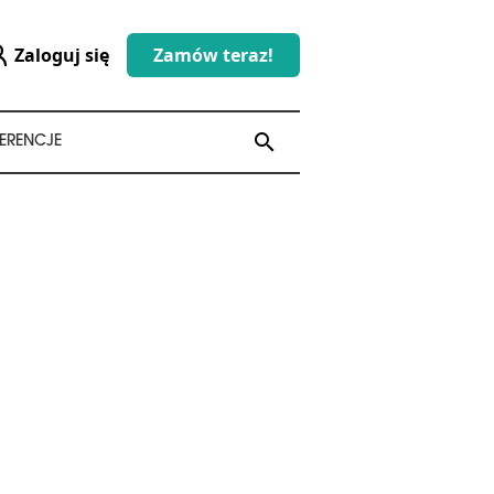
Zaloguj się
Zamów teraz!
search
search
ERENCJE