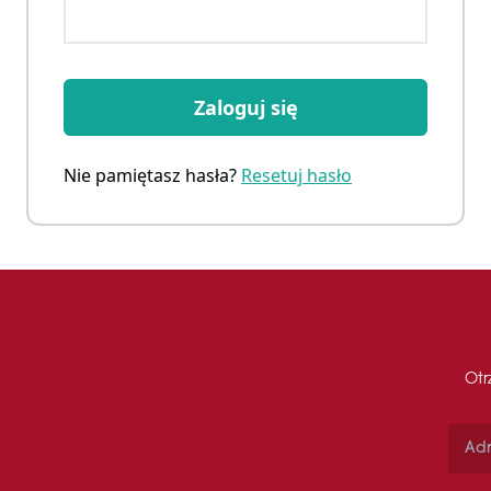
Zaloguj się
Nie pamiętasz hasła?
Resetuj hasło
Otr