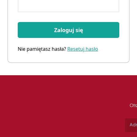
Zaloguj się
Nie pamiętasz hasła?
Resetuj hasło
Otr