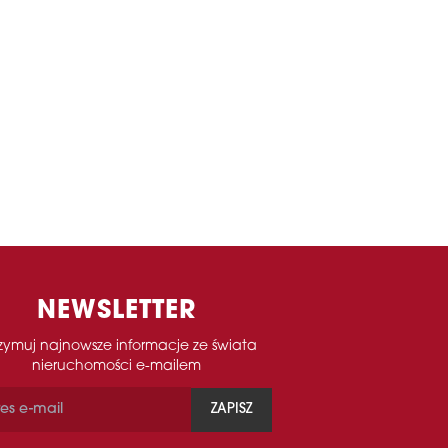
NEWSLETTER
zymuj najnowsze informacje ze świata
nieruchomości e-mailem
ZAPISZ