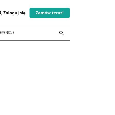
Zaloguj się
Zamów teraz!
search
search
ERENCJE