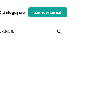
Zaloguj się
Zamów teraz!
search
search
ERENCJE