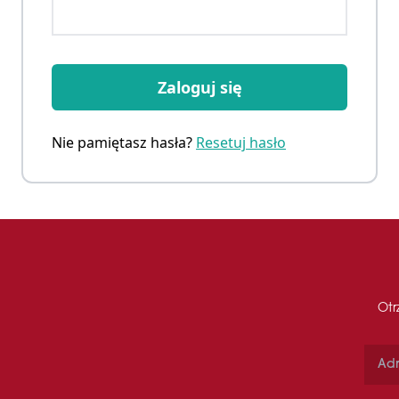
Zaloguj się
Nie pamiętasz hasła?
Resetuj hasło
Otr