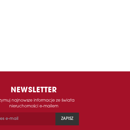
NEWSLETTER
zymuj najnowsze informacje ze świata
nieruchomości e-mailem
ZAPISZ