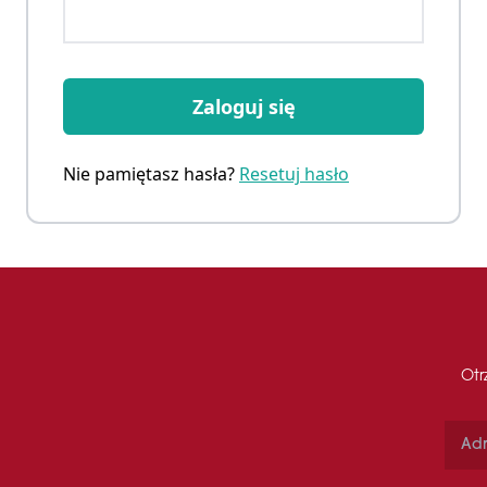
Zaloguj się
Nie pamiętasz hasła?
Resetuj hasło
Otr