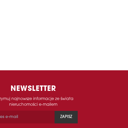
NEWSLETTER
zymuj najnowsze informacje ze świata
nieruchomości e-mailem
ZAPISZ