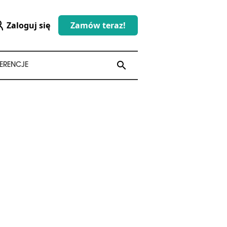
Zaloguj się
Zamów teraz!
search
search
ERENCJE