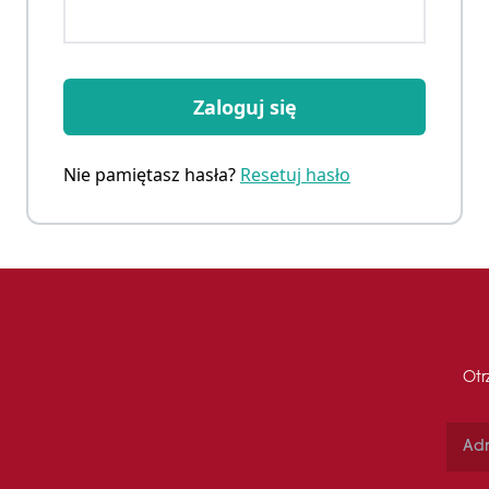
Zaloguj się
Nie pamiętasz hasła?
Resetuj hasło
Otr