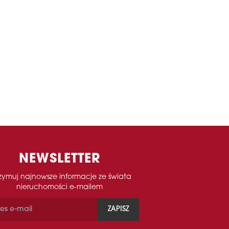
NEWSLETTER
zymuj najnowsze informacje ze świata
nieruchomości e-mailem
ZAPISZ