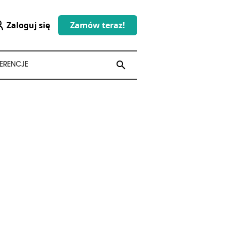
Zaloguj się
Zamów teraz!
search
search
ERENCJE