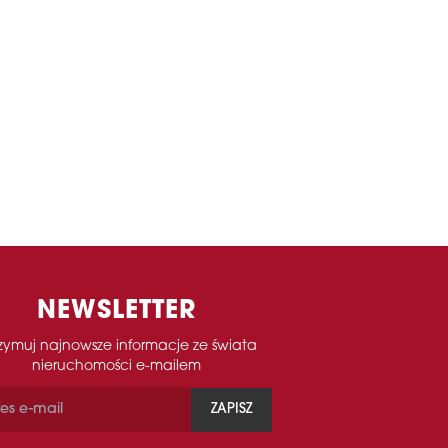
NEWSLETTER
zymuj najnowsze informacje ze świata
nieruchomości e-mailem
ZAPISZ