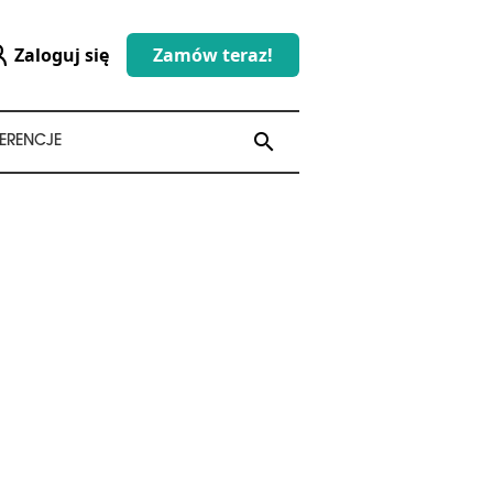
Zaloguj się
Zamów teraz!
search
search
ERENCJE