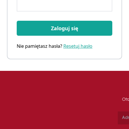
Zaloguj się
Nie pamiętasz hasła?
Resetuj hasło
Otr