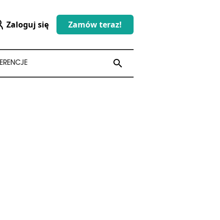
Zaloguj się
Zamów teraz!
search
search
ERENCJE