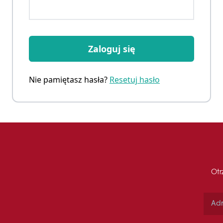
Zaloguj się
Nie pamiętasz hasła?
Resetuj hasło
Otr