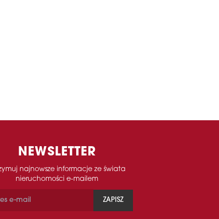
NEWSLETTER
zymuj najnowsze informacje ze świata
nieruchomości e-mailem
ZAPISZ