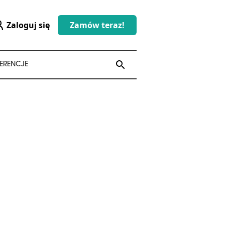
Zaloguj się
Zamów teraz!
search
search
ERENCJE