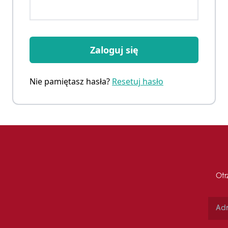
Zaloguj się
Nie pamiętasz hasła?
Resetuj hasło
Otr