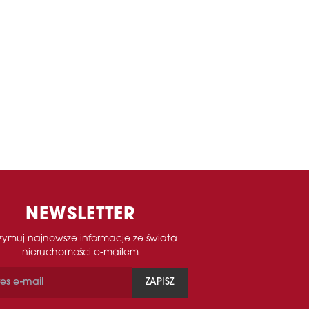
NEWSLETTER
zymuj najnowsze informacje ze świata
nieruchomości e-mailem
ZAPISZ