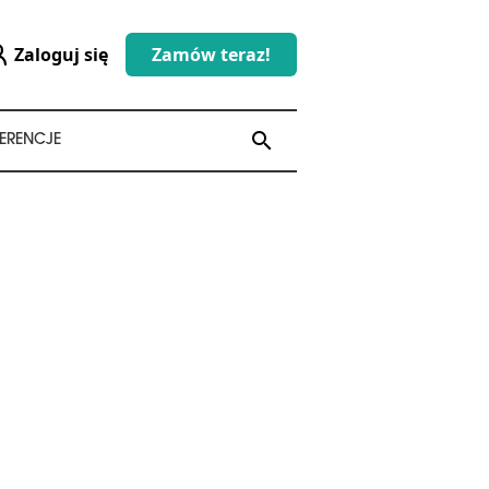
Zaloguj się
Zamów teraz!
search
search
ERENCJE