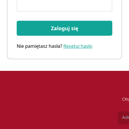
Zaloguj się
Nie pamiętasz hasła?
Resetuj hasło
Otr