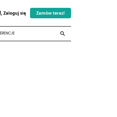
Zaloguj się
Zamów teraz!
search
search
ERENCJE