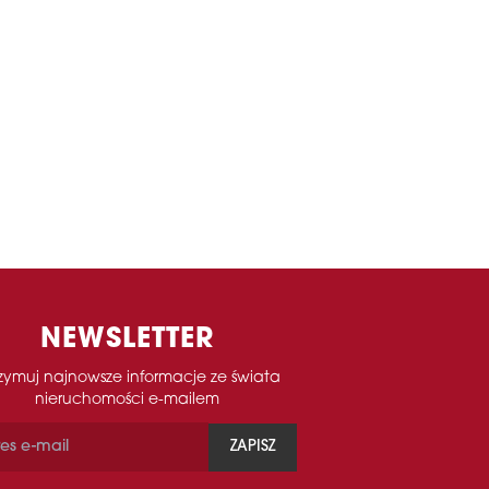
NEWSLETTER
zymuj najnowsze informacje ze świata
nieruchomości e-mailem
ZAPISZ