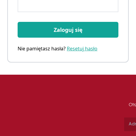
Zaloguj się
Nie pamiętasz hasła?
Resetuj hasło
Otr