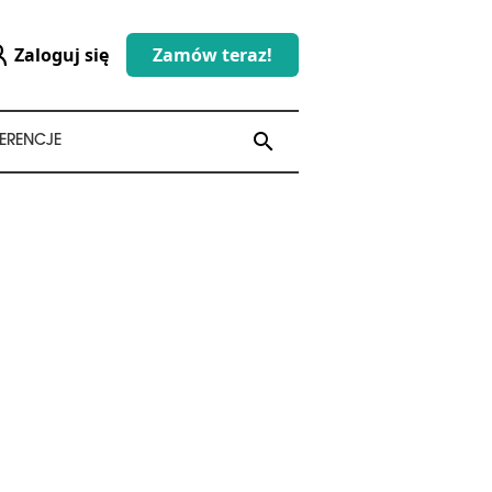
Zaloguj się
Zamów teraz!
search
search
ERENCJE