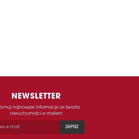
NEWSLETTER
zymuj najnowsze informacje ze świata
nieruchomości e-mailem
ZAPISZ