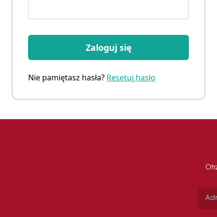
Zaloguj się
Nie pamiętasz hasła?
Resetuj hasło
Otr