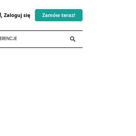
Zaloguj się
Zamów teraz!
search
search
ERENCJE