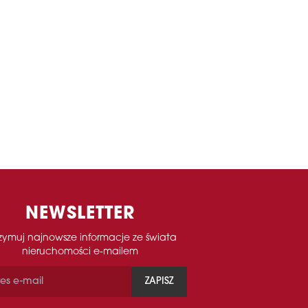
NEWSLETTER
zymuj najnowsze informacje ze świata
nieruchomości e-mailem
ZAPISZ