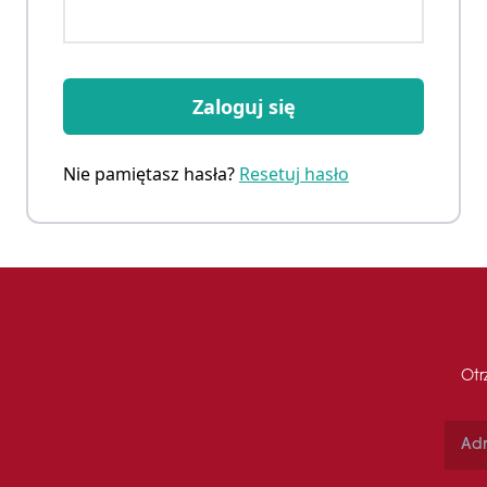
Zaloguj się
Nie pamiętasz hasła?
Resetuj hasło
Otr