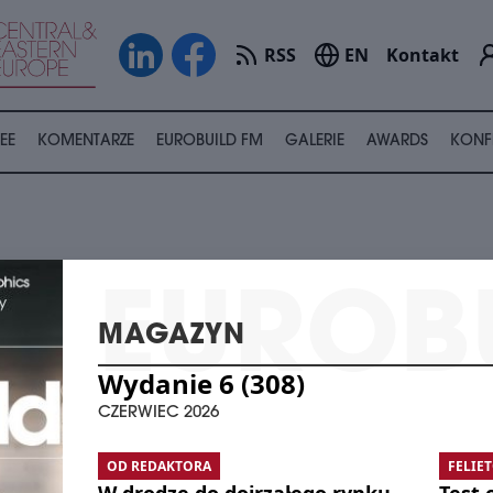
RSS
EN
Kontakt
EE
KOMENTARZE
EUROBUILD FM
GALERIE
AWARDS
KONF
Zaloguj się
MAGAZYN
Wydanie 6 (308)
ADRES E-MAIL
CZERWIEC 2026
OD REDAKTORA
FELIE
TWOJE HASŁO