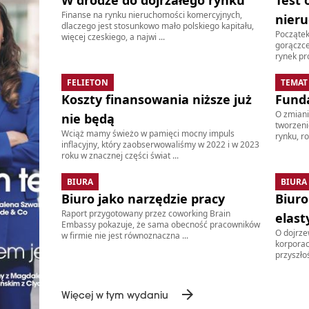
W drodze do dojrzałego rynku
Test 
Finanse na rynku nieruchomości komercyjnych,
nier
dlaczego jest stosunkowo mało polskiego kapitału,
Początek
więcej czeskiego, a najwi ...
gorączce
rynek pró
Zaloguj się
FELIETON
TEMAT
Koszty finansowania niższe już
Fund
Nie pamiętasz hasła?
Resetuj hasło
O zmiani
nie będą
tworzeni
Wciąż mamy świeżo w pamięci mocny impuls
rynku, ro
inflacyjny, który zaobserwowaliśmy w 2022 i w 2023
roku w znacznej części świat ...
BIURA
BIURA
Biuro jako narzędzie pracy
Biuro
Raport przygotowany przez coworking Brain
elast
Embassy pokazuje, że sama obecność pracowników
O dojrzew
w firmie nie jest równoznaczna ...
Otr
korporacj
przyszłoś
arrow_forward
Więcej w tym wydaniu