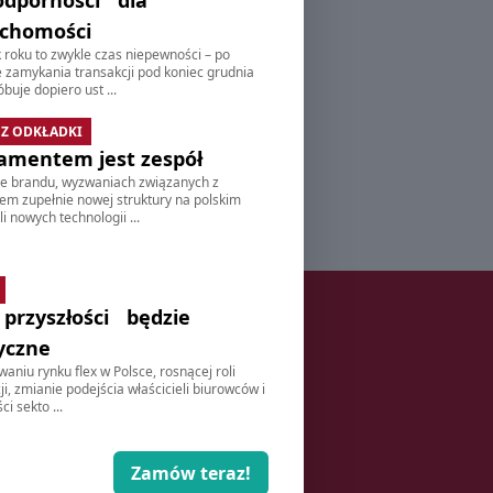
odporności dla
uchomości
 roku to zwykle czas niepewności – po
 zamykania transakcji pod koniec grudnia
buje dopiero ust ...
 Z ODKŁADKI
amentem jest zespół
e brandu, wyzwaniach związanych z
em zupełnie nowej struktury na polskim
li nowych technologii ...
 przyszłości będzie
NEWSLETTER
yczne
aniu rynku flex w Polsce, rosnącej roli
zymuj najnowsze informacje ze świata
i, zmianie podejścia właścicieli biurowców i
nieruchomości e-mailem
ci sekto ...
ZAPISZ
Zamów teraz!