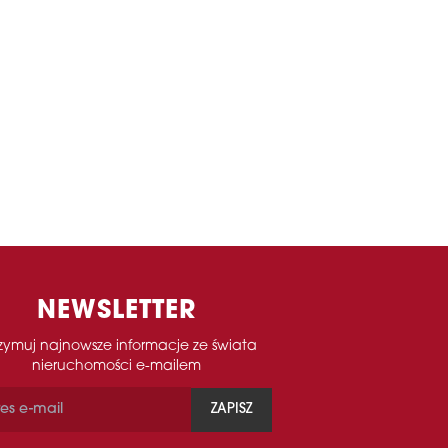
NEWSLETTER
zymuj najnowsze informacje ze świata
nieruchomości e-mailem
ZAPISZ