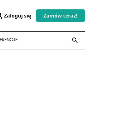
Zaloguj się
Zamów teraz!
search
search
ERENCJE