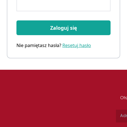
Zaloguj się
Nie pamiętasz hasła?
Resetuj hasło
Otr