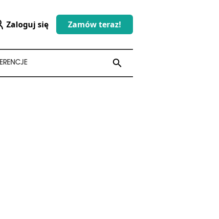
Zaloguj się
Zamów teraz!
search
search
ERENCJE