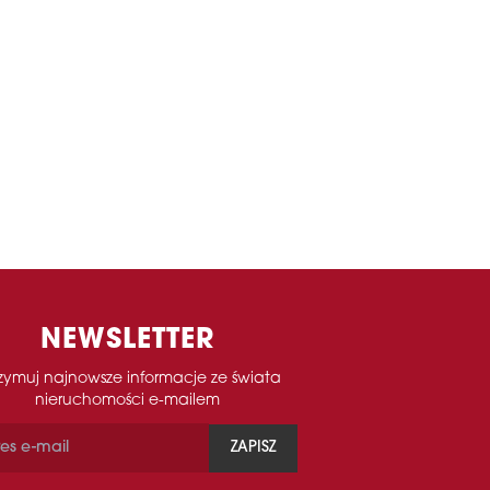
NEWSLETTER
zymuj najnowsze informacje ze świata
nieruchomości e-mailem
ZAPISZ