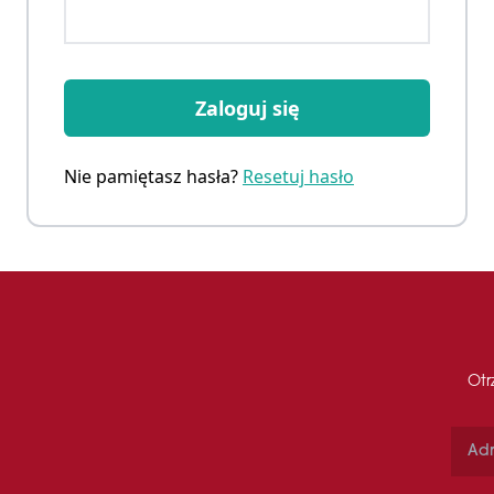
Zaloguj się
Nie pamiętasz hasła?
Resetuj hasło
Otr