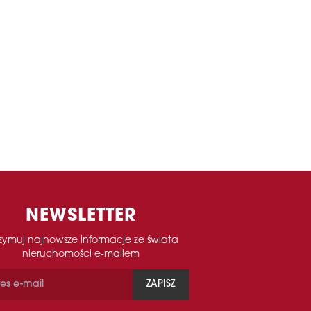
NEWSLETTER
zymuj najnowsze informacje ze świata
nieruchomości e-mailem
ZAPISZ