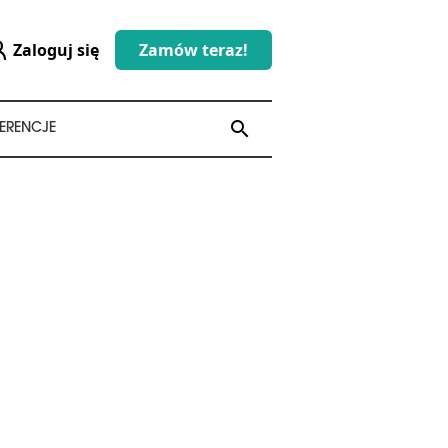
Zaloguj się
Zamów teraz!
search
search
ERENCJE