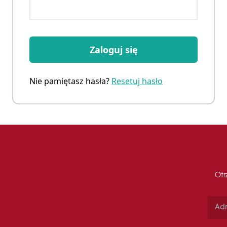
Zaloguj się
Nie pamiętasz hasła?
Resetuj hasło
Otr