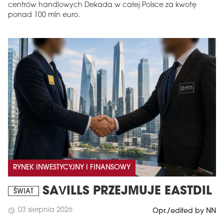
centrów handlowych Dekada w całej Polsce za kwotę
ponad 100 mln euro.
RYNEK INWESTYCYJNY I FINANSOWY
SAVILLS PRZEJMUJE EASTDIL
ŚWIAT
03 sierpnia 2026
schedule
Opr./edited by NN