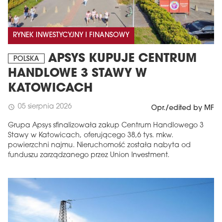
RYNEK INWESTYCYJNY I FINANSOWY
APSYS KUPUJE CENTRUM
POLSKA
HANDLOWE 3 STAWY W
KATOWICACH
05 sierpnia 2026
schedule
Opr./edited by MF
Grupa Apsys sfinalizowała zakup Centrum Handlowego 3
Stawy w Katowicach, oferującego 38,6 tys. mkw.
powierzchni najmu. Nieruchomość została nabyta od
funduszu zarządzanego przez Union Investment.