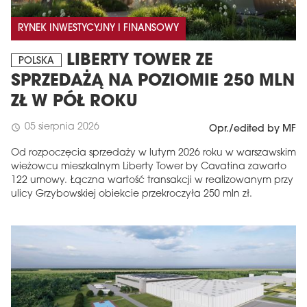
RYNEK INWESTYCYJNY I FINANSOWY
LIBERTY TOWER ZE
POLSKA
SPRZEDAŻĄ NA POZIOMIE 250 MLN
ZŁ W PÓŁ ROKU
05 sierpnia 2026
schedule
Opr./edited by MF
Od rozpoczęcia sprzedaży w lutym 2026 roku w warszawskim
wieżowcu mieszkalnym Liberty Tower by Cavatina zawarto
122 umowy. Łączna wartość transakcji w realizowanym przy
ulicy Grzybowskiej obiekcie przekroczyła 250 mln zł.