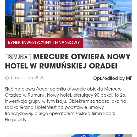
RYNEK INWESTYCYJNY I FINANSOWY
MERCURE OTWIERA NOWY
RUMUNIA
HOTEL W RUMUŃSKIEJ ORADEI
05 sierpnia 2026
schedule
Opr./edited by MF
Sieć hotelowa Accor ogłosiła otwarcie obiektu Mercure
Oradea w Rumunii. Nowy hotel, oferujący 90 pokoi, to 26.
inwestycja grupy w tym kraju. Obiektem zarządza lokalna
spółka Grand Hotel West na podstawie umowy
franczyzowej, a jego operatorem została firma Spark
Hospitality.