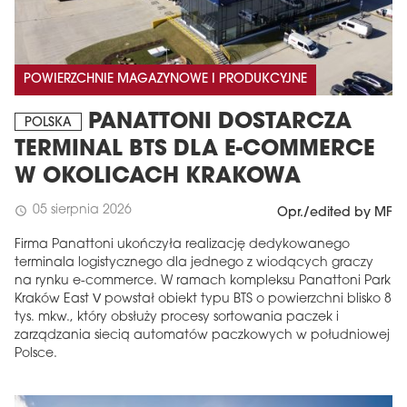
POWIERZCHNIE MAGAZYNOWE I PRODUKCYJNE
PANATTONI DOSTARCZA
POLSKA
TERMINAL BTS DLA E-COMMERCE
W OKOLICACH KRAKOWA
05 sierpnia 2026
schedule
Opr./edited by MF
Firma Panattoni ukończyła realizację dedykowanego
terminala logistycznego dla jednego z wiodących graczy
na rynku e-commerce. W ramach kompleksu Panattoni Park
Kraków East V powstał obiekt typu BTS o powierzchni blisko 8
tys. mkw., który obsłuży procesy sortowania paczek i
zarządzania siecią automatów paczkowych w południowej
Polsce.