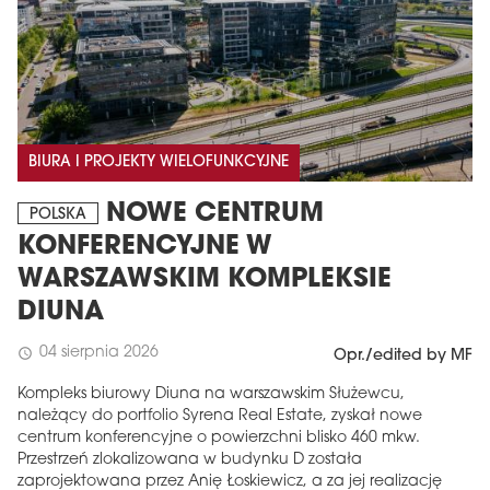
BIURA I PROJEKTY WIELOFUNKCYJNE
NOWE CENTRUM
POLSKA
KONFERENCYJNE W
WARSZAWSKIM KOMPLEKSIE
DIUNA
04 sierpnia 2026
schedule
Opr./edited by MF
Kompleks biurowy Diuna na warszawskim Służewcu,
należący do portfolio Syrena Real Estate, zyskał nowe
centrum konferencyjne o powierzchni blisko 460 mkw.
Przestrzeń zlokalizowana w budynku D została
zaprojektowana przez Anię Łoskiewicz, a za jej realizację