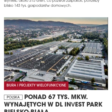
wynieść około 315 GWh, co pozwoli zaspokoić potrzeby
blisko 143 tys. gospodarstw domowych.
BIURA I PROJEKTY WIELOFUNKCYJNE
PONAD 67 TYS. MKW.
POLSKA
WYNAJĘTYCH W DL INVEST PARK