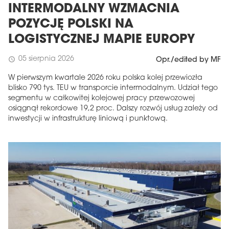
INTERMODALNY WZMACNIA
POZYCJĘ POLSKI NA
LOGISTYCZNEJ MAPIE EUROPY
05 sierpnia 2026
schedule
Opr./edited by MF
W pierwszym kwartale 2026 roku polska kolej przewiozła
blisko 790 tys. TEU w transporcie intermodalnym. Udział tego
segmentu w całkowitej kolejowej pracy przewozowej
osiągnął rekordowe 19,2 proc. Dalszy rozwój usług zależy od
inwestycji w infrastrukturę liniową i punktową.