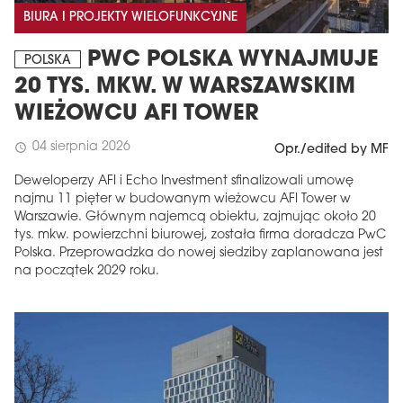
BIURA I PROJEKTY WIELOFUNKCYJNE
PWC POLSKA WYNAJMUJE
POLSKA
20 TYS. MKW. W WARSZAWSKIM
WIEŻOWCU AFI TOWER
04 sierpnia 2026
schedule
Opr./edited by MF
Deweloperzy AFI i Echo Investment sfinalizowali umowę
najmu 11 pięter w budowanym wieżowcu AFI Tower w
Warszawie. Głównym najemcą obiektu, zajmując około 20
tys. mkw. powierzchni biurowej, została firma doradcza PwC
Polska. Przeprowadzka do nowej siedziby zaplanowana jest
na początek 2029 roku.