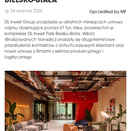
BIELSKO-BIAŁA
04 sierpnia 2026
schedule
Opr./edited by MF
DL Invest Group podpisała w ostatnich miesiącach umowy
najmu obejmujące ponad 67 tys. mkw. powierzchni w
kompleksie DL Invest Park Bielsko-Biała. Wśród
sfinalizowanych transakcji znalazły się długoterminowe
przedłużenia kontraktów z dotychczasowymi klientami oraz
nowe umowy z firmami z sektora produkcyjnego i
logistycznego.