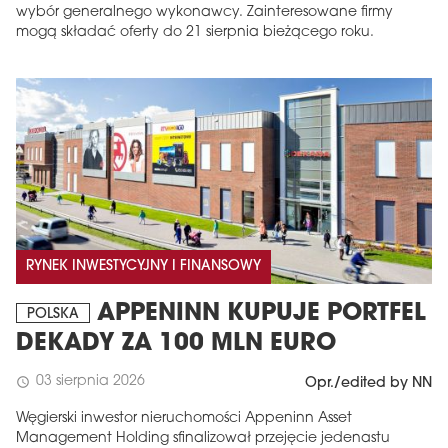
wybór generalnego wykonawcy. Zainteresowane firmy
mogą składać oferty do 21 sierpnia bieżącego roku.
RYNEK INWESTYCYJNY I FINANSOWY
APPENINN KUPUJE PORTFEL
POLSKA
DEKADY ZA 100 MLN EURO
03 sierpnia 2026
schedule
Opr./edited by NN
Węgierski inwestor nieruchomości Appeninn Asset
Management Holding sfinalizował przejęcie jedenastu