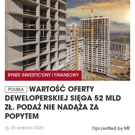
MAGAZYN
RYNEK INWESTYCYJNY I FINANSOWY
Wydanie 6 (308)
WARTOŚĆ OFERTY
POLSKA
CZERWIEC 2026
DEWELOPERSKIEJ SIĘGA 52 MLD
arrow_forward
Więcej w tym wydaniu
ZŁ. PODAŻ NIE NADĄŻA ZA
Zamów teraz!
POPYTEM
05 sierpnia 2026
schedule
Opr./edited by MF