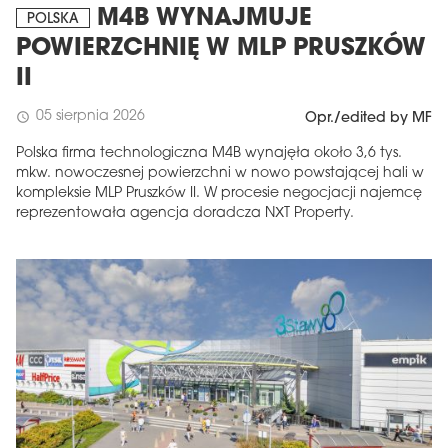
M4B WYNAJMUJE
POLSKA
POWIERZCHNIĘ W MLP PRUSZKÓW
II
05 sierpnia 2026
schedule
Opr./edited by MF
Polska firma technologiczna M4B wynajęła około 3,6 tys.
mkw. nowoczesnej powierzchni w nowo powstającej hali w
kompleksie MLP Pruszków II. W procesie negocjacji najemcę
reprezentowała agencja doradcza NXT Property.