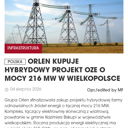
INFRASTRUKTURA
ORLEN KUPUJE
POLSKA
HYBRYDOWY PROJEKT OZE O
MOCY 216 MW W WIELKOPOLSCE
04 sierpnia 2026
schedule
Opr./edited by MF
Grupa Orlen sfinalizowała zakup projektu hybrydowej farmy
odnawialnych źródeł energii o łącznej mocy 216 MW.
Kompleks, łączący elektrownię słoneczną z wiatrową,
powstanie w gminie Kazimierz Biskupi w województwie
wielkopolskim. Roczna produkcja energii elektrycznej ma