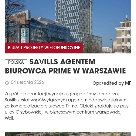
BIURA I PROJEKTY WIELOFUNKCYJNE
SAVILLS AGENTEM
POLSKA
BIUROWCA PRIME W WARSZAWIE
04 sierpnia 2026
schedule
Opr./edited by MF
Zespół reprezentacji wynajmującego z firmy doradczej
Savills został współwyłącznym agentem odpowiedzialnym
za komercjalizację biurowca Prime. Obiekt znajduje się przy
ulicy Grzybowskiej, w biznesowym centrum warszawskiej
Woli.