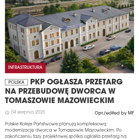
INFRASTRUKTURA
PKP OGŁASZA PRZETARG
POLSKA
NA PRZEBUDOWĘ DWORCA W
TOMASZOWIE MAZOWIECKIM
04 sierpnia 2026
schedule
Opr./edited by MF
Polskie Koleje Państwowe planują kompleksową
modernizację dworca w Tomaszowie Mazowieckim. Po
zakończeniu fazy projektowej spółka ogłosiła przetarg na