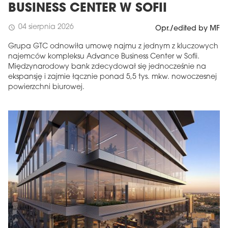
BUSINESS CENTER W SOFII
04 sierpnia 2026
schedule
Opr./edited by MF
Grupa GTC odnowiła umowę najmu z jednym z kluczowych
najemców kompleksu Advance Business Center w Sofii.
Międzynarodowy bank zdecydował się jednocześnie na
ekspansję i zajmie łącznie ponad 5,5 tys. mkw. nowoczesnej
powierzchni biurowej.