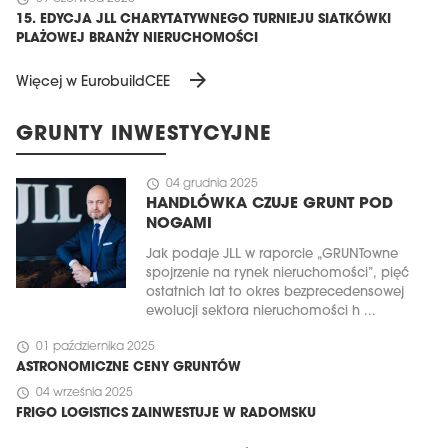
15. EDYCJA JLL CHARYTATYWNEGO TURNIEJU SIATKÓWKI
PLAŻOWEJ BRANŻY NIERUCHOMOŚCI
arrow_forward
Więcej w EurobuildCEE
GRUNTY INWESTYCYJNE
schedule
04 grudnia 2025
HANDLÓWKA CZUJE GRUNT POD
NOGAMI
Jak podaje JLL w raporcie „GRUNTowne
spojrzenie na rynek nieruchomości”, pięć
ostatnich lat to okres bezprecedensowej
ewolucji sektora nieruchomości h ...
schedule
01 października 2025
ASTRONOMICZNE CENY GRUNTÓW
schedule
04 września 2025
FRIGO LOGISTICS ZAINWESTUJE W RADOMSKU