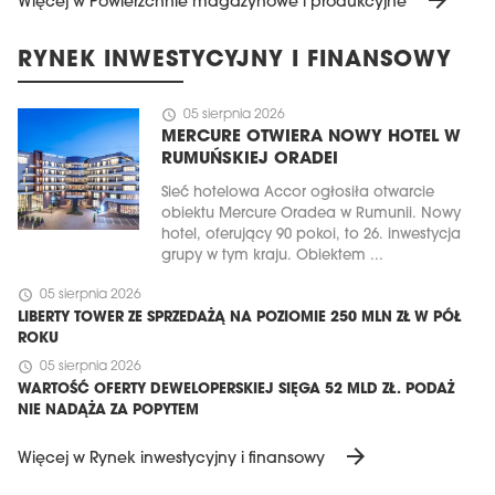
arrow_forward
Więcej w Powierzchnie magazynowe i produkcyjne
RYNEK INWESTYCYJNY I FINANSOWY
schedule
05 sierpnia 2026
MERCURE OTWIERA NOWY HOTEL W
RUMUŃSKIEJ ORADEI
Sieć hotelowa Accor ogłosiła otwarcie
obiektu Mercure Oradea w Rumunii. Nowy
hotel, oferujący 90 pokoi, to 26. inwestycja
grupy w tym kraju. Obiektem ...
schedule
05 sierpnia 2026
LIBERTY TOWER ZE SPRZEDAŻĄ NA POZIOMIE 250 MLN ZŁ W PÓŁ
ROKU
schedule
05 sierpnia 2026
WARTOŚĆ OFERTY DEWELOPERSKIEJ SIĘGA 52 MLD ZŁ. PODAŻ
NIE NADĄŻA ZA POPYTEM
arrow_forward
Więcej w Rynek inwestycyjny i finansowy