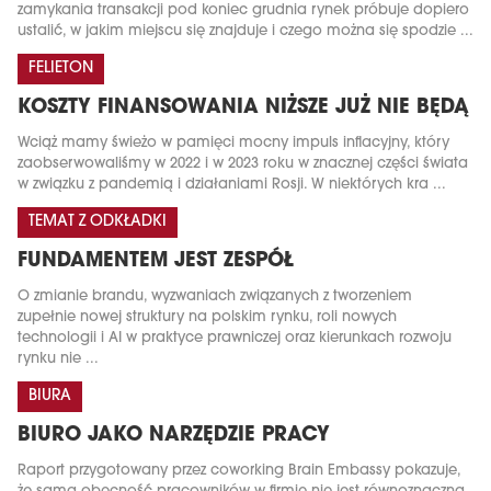
zamykania transakcji pod koniec grudnia rynek próbuje dopiero
ustalić, w jakim miejscu się znajduje i czego można się spodzie ...
FELIETON
KOSZTY FINANSOWANIA NIŻSZE JUŻ NIE BĘDĄ
Wciąż mamy świeżo w pamięci mocny impuls inflacyjny, który
zaobserwowaliśmy w 2022 i w 2023 roku w znacznej części świata
w związku z pandemią i działaniami Rosji. W niektórych kra ...
TEMAT Z ODKŁADKI
FUNDAMENTEM JEST ZESPÓŁ
O zmianie brandu, wyzwaniach związanych z tworzeniem
zupełnie nowej struktury na polskim rynku, roli nowych
technologii i AI w praktyce prawniczej oraz kierunkach rozwoju
rynku nie ...
BIURA
BIURO JAKO NARZĘDZIE PRACY
Raport przygotowany przez coworking Brain Embassy pokazuje,