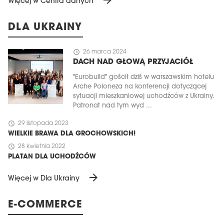
arrow_forward
Więcej w Centra danych
DLA UKRAINY
schedule
26 marca 2024
DACH NAD GŁOWĄ PRZYJACIÓŁ
"Eurobuild" gościł dziś w warszawskim hotelu
Arche Poloneza na konferencji dotyczącej
sytuacji mieszkaniowej uchodźców z Ukrainy.
Patronat nad tym wyd ...
schedule
29 listopada 2023
WIELKIE BRAWA DLA GROCHOWSKICH!
schedule
28 kwietnia 2022
PLATAN DLA UCHODŹCÓW
arrow_forward
Więcej w Dla Ukrainy
E-COMMERCE