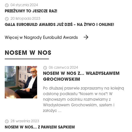
schedule
04 stycznia 2024
PRZEŻYJMY TO JESZCZE RAZ!
schedule
20 listopada 2023
GALA EUROBUILD AWARDS JUŻ DZIŚ – NA ŻYWO I ONLINE!
arrow_forward
Więcej w Nagrody Eurobuild Awards
NOSEM W NOS
schedule
06 czerwca 2024
NOSEM W NOS Z... WŁADYSŁAWEM
GROCHOWSKIM
Po dłuższej przerwie zapraszamy na kolejną
odsłonę podkastu "Nosem w nos"! W
najnowszym odcinku rozmawiamy z
Władysławem Grochowskim, szefem i
założyc ...
schedule
28 września 2023
NOSEM W NOS… Z PAWŁEM SAPKIEM