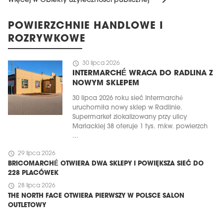
Więcej w Obiekty użyteczności publicznej
POWIERZCHNIE HANDLOWE I
ROZRYWKOWE
schedule
30 lipca 2026
INTERMARCHÉ WRACA DO RADLINA Z
NOWYM SKLEPEM
30 lipca 2026 roku sieć Intermarché
uruchomiła nowy sklep w Radlinie.
Supermarket zlokalizowany przy ulicy
Mariackiej 38 oferuje 1 tys. mkw. powierzch
...
schedule
29 lipca 2026
BRICOMARCHÉ OTWIERA DWA SKLEPY I POWIĘKSZA SIEĆ DO
228 PLACÓWEK
schedule
28 lipca 2026
THE NORTH FACE OTWIERA PIERWSZY W POLSCE SALON
OUTLETOWY