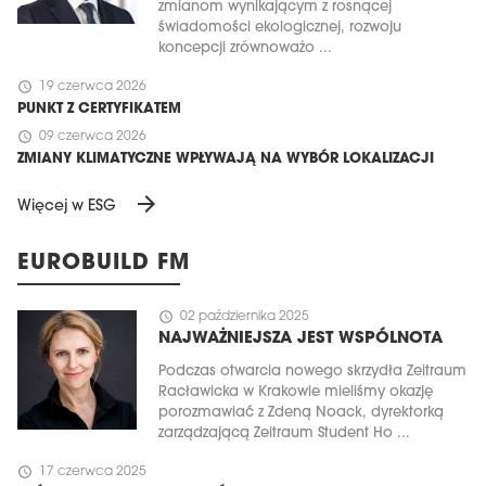
zmianom wynikającym z rosnącej
świadomości ekologicznej, rozwoju
koncepcji zrównoważo ...
schedule
19 czerwca 2026
PUNKT Z CERTYFIKATEM
schedule
09 czerwca 2026
ZMIANY KLIMATYCZNE WPŁYWAJĄ NA WYBÓR LOKALIZACJI
arrow_forward
Więcej w ESG
EUROBUILD FM
schedule
02 października 2025
NAJWAŻNIEJSZA JEST WSPÓLNOTA
Podczas otwarcia nowego skrzydła Zeitraum
Racławicka w Krakowie mieliśmy okazję
porozmawiać z Zdeną Noack, dyrektorką
zarządzającą Zeitraum Student Ho ...
schedule
17 czerwca 2025