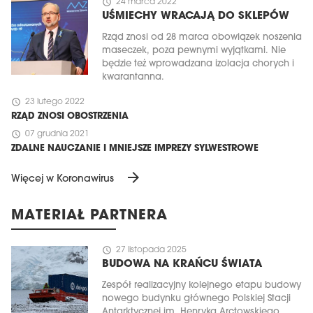
schedule
24 marca 2022
UŚMIECHY WRACAJĄ DO SKLEPÓW
Rząd znosi od 28 marca obowiązek noszenia
maseczek, poza pewnymi wyjątkami. Nie
będzie też wprowadzana izolacja chorych i
kwarantanna.
schedule
23 lutego 2022
RZĄD ZNOSI OBOSTRZENIA
schedule
07 grudnia 2021
ZDALNE NAUCZANIE I MNIEJSZE IMPREZY SYLWESTROWE
arrow_forward
Więcej w Koronawirus
MATERIAŁ PARTNERA
schedule
27 listopada 2025
BUDOWA NA KRAŃCU ŚWIATA
Zespół realizacyjny kolejnego etapu budowy
nowego budynku głównego Polskiej Stacji
Antarktycznej im. Henryka Arctowskiego