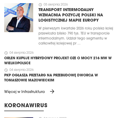
schedule
05 sierpnia 2026
TRANSPORT INTERMODALNY
WZMACNIA POZYCJĘ POLSKI NA
LOGISTYCZNEJ MAPIE EUROPY
W pierwszym kwartale 2026 roku polska kolej
przewiozła blisko 790 tys. TEU w transporcie
intermodalnym. Udział tego segmentu w
całkowitej kolejowej pr ...
schedule
04 sierpnia 2026
ORLEN KUPUJE HYBRYDOWY PROJEKT OZE O MOCY 216 MW W
WIELKOPOLSCE
schedule
04 sierpnia 2026
PKP OGŁASZA PRZETARG NA PRZEBUDOWĘ DWORCA W
TOMASZOWIE MAZOWIECKIM
arrow_forward
Więcej w Infrastruktura
KORONAWIRUS