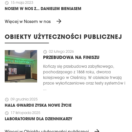
schedule
15 maja 2023
NOSEM W NOS Z... DANIELEM BIENIASEM
arrow_forward
Więcej w Nosem w nos
OBIEKTY UŻYTECZNOŚCI PUBLICZNEJ
schedule
02 lutego 2026
PRZEBUDOWA NA FINISZU
Kończy się przebudowa zabytkowego,
pochodzącego z 1868 roku, dworca
kolejowego w Oleśnicy. W obiekcie trwają
prace wykończeniowe oraz testy systemów i
...
schedule
09 grudnia 2025
HALA GWARDII ZYSKA NOWE ŻYCIE
schedule
17 listopada 2025
LABORATORIUM DLA DZIENNIKARZY
arrow_forward