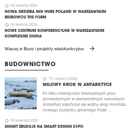
schedule
04 sierpnia 2026
NOWA SIEDZIBA ING HUBS POLAND W WARSZAWSKIM
BIUROWCU THE FORM
schedule
04 sierpnia 2026
NOWE CENTRUM KONFERENCYJNE W WARSZAWSKIM
KOMPLEKSIE DIUNA
arrow_forward
Więcej w Biura i projekty wielofunkcyjne
BUDOWNICTWO
schedule
19 czerwca 2026
MILOWY KROK W ANTARKTYCE
Po kilku miesiącach intensywnych prac
prowadzonych w ekstremalnych warunkach
Antarktyki zakończył się ważny etap montażu
nowego budynku głównego Polsk ...
schedule
09 kwietnia 2026
SIGNET ZBUDUJE NA SMART DESIGN EXPO