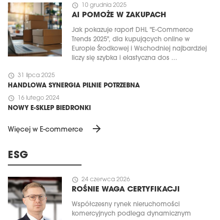
schedule
10 grudnia 2025
AI POMOŻE W ZAKUPACH
Jak pokazuje raport DHL "E-Commerce
Trends 2025", dla kupujących online w
Europie Środkowej i Wschodniej najbardziej
liczy się szybka i elastyczna dos ...
schedule
31 lipca 2025
HANDLOWA SYNERGIA PILNIE POTRZEBNA
schedule
16 lutego 2024
NOWY E-SKLEP BIEDRONKI
arrow_forward
Więcej w E-commerce
ESG
schedule
24 czerwca 2026
ROŚNIE WAGA CERTYFIKACJI
Współczesny rynek nieruchomości
komercyjnych podlega dynamicznym