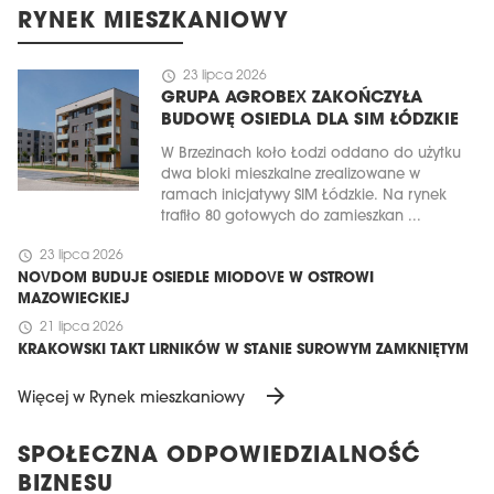
RYNEK MIESZKANIOWY
schedule
23 lipca 2026
GRUPA AGROBEX ZAKOŃCZYŁA
BUDOWĘ OSIEDLA DLA SIM ŁÓDZKIE
W Brzezinach koło Łodzi oddano do użytku
dwa bloki mieszkalne zrealizowane w
ramach inicjatywy SIM Łódzkie. Na rynek
trafiło 80 gotowych do zamieszkan ...
schedule
23 lipca 2026
NOVDOM BUDUJE OSIEDLE MIODOVE W OSTROWI
MAZOWIECKIEJ
schedule
21 lipca 2026
KRAKOWSKI TAKT LIRNIKÓW W STANIE SUROWYM ZAMKNIĘTYM
arrow_forward
Więcej w Rynek mieszkaniowy
SPOŁECZNA ODPOWIEDZIALNOŚĆ
BIZNESU