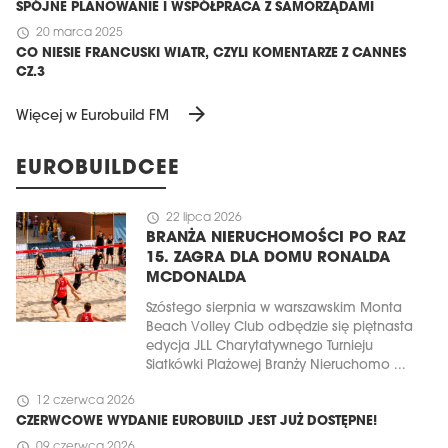
SPÓJNE PLANOWANIE I WSPÓŁPRACA Z SAMORZĄDAMI
schedule
20 marca 2025
CO NIESIE FRANCUSKI WIATR, CZYLI KOMENTARZE Z CANNES
CZ.3
arrow_forward
Więcej w Eurobuild FM
EUROBUILDCEE
schedule
22 lipca 2026
BRANŻA NIERUCHOMOŚCI PO RAZ
15. ZAGRA DLA DOMU RONALDA
MCDONALDA
Szóstego sierpnia w warszawskim Monta
Beach Volley Club odbędzie się piętnasta
edycja JLL Charytatywnego Turnieju
Siatkówki Plażowej Branży Nieruchomo ...
schedule
12 czerwca 2026
CZERWCOWE WYDANIE EUROBUILD JEST JUŻ DOSTĘPNE!
schedule
09 czerwca 2026