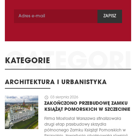
ZAPISZ
KATEGORIE
ARCHITEKTURA I URBANISTYKA
schedule
03 sierpnia 2026
ZAKOŃCZONO PRZEBUDOWĘ ZAMKU
KSIĄŻĄT POMORSKICH W SZCZECINIE
Firma Mostostal Warszawa sfinalizowała
drugi etap przebudowy skrzydła
północnego Zamku Książąt Pomorskich w