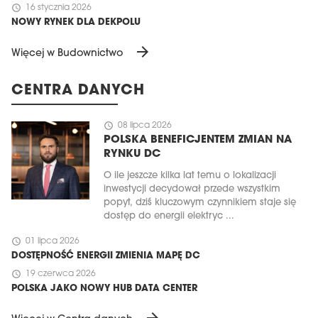
schedule
16 stycznia 2026
NOWY RYNEK DLA DEKPOLU
arrow_forward
Więcej w Budownictwo
CENTRA DANYCH
schedule
08 lipca 2026
POLSKA BENEFICJENTEM ZMIAN NA
RYNKU DC
O ile jeszcze kilka lat temu o lokalizacji
inwestycji decydował przede wszystkim
popyt, dziś kluczowym czynnikiem staje się
dostęp do energii elektryc ...
schedule
01 lipca 2026
DOSTĘPNOŚĆ ENERGII ZMIENIA MAPĘ DC
schedule
19 czerwca 2026
POLSKA JAKO NOWY HUB DATA CENTER