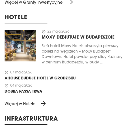
arrow_forward
Więcej w Grunty inwestycyjne
HOTELE
schedule
22 maja 2026
MOXY DEBIUTUJE W BUDAPESZCIE
Sieć hoteli Moxy Hotels otworzyła pierwszy
obiekt na Węgrzech – Moxy Budapest
Downtown. Hotel powstał przy ulicy Kazinczy
w centrum Budapesztu, w budy ...
schedule
07 maja 2026
AHOUSE BUDUJE HOTEL W GRODZISKU
schedule
04 maja 2026
DOBRA PASSA TRWA
arrow_forward
Więcej w Hotele
INFRASTRUKTURA