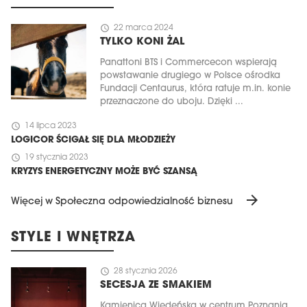
schedule
22 marca 2024
TYLKO KONI ŻAL
Panattoni BTS i Commercecon wspierają
powstawanie drugiego w Polsce ośrodka
Fundacji Centaurus, która ratuje m.in. konie
przeznaczone do uboju. Dzięki ...
schedule
14 lipca 2023
LOGICOR ŚCIGAŁ SIĘ DLA MŁODZIEŻY
schedule
19 stycznia 2023
KRYZYS ENERGETYCZNY MOŻE BYĆ SZANSĄ
arrow_forward
Więcej w Społeczna odpowiedzialność biznesu
STYLE I WNĘTRZA
schedule
28 stycznia 2026
SECESJA ZE SMAKIEM
Kamienica Wiedeńska w centrum Poznania,