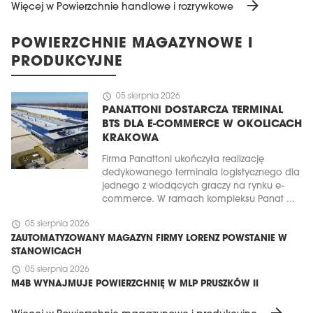
arrow_forward
Więcej w Powierzchnie handlowe i rozrywkowe
POWIERZCHNIE MAGAZYNOWE I
PRODUKCYJNE
schedule
05 sierpnia 2026
PANATTONI DOSTARCZA TERMINAL
BTS DLA E-COMMERCE W OKOLICACH
KRAKOWA
Firma Panattoni ukończyła realizację
dedykowanego terminala logistycznego dla
jednego z wiodących graczy na rynku e-
commerce. W ramach kompleksu Panat ...
schedule
05 sierpnia 2026
ZAUTOMATYZOWANY MAGAZYN FIRMY LORENZ POWSTANIE W
STANOWICACH
schedule
05 sierpnia 2026
M4B WYNAJMUJE POWIERZCHNIĘ W MLP PRUSZKÓW II