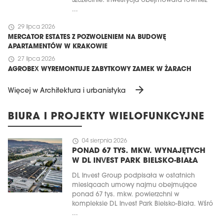
Szczecinie. Inwestycja obejmowała również
...
schedule
29 lipca 2026
MERCATOR ESTATES Z POZWOLENIEM NA BUDOWĘ
APARTAMENTÓW W KRAKOWIE
schedule
27 lipca 2026
AGROBEX WYREMONTUJE ZABYTKOWY ZAMEK W ŻARACH
arrow_forward
Więcej w Architektura i urbanistyka
BIURA I PROJEKTY WIELOFUNKCYJNE
schedule
04 sierpnia 2026
PONAD 67 TYS. MKW. WYNAJĘTYCH
W DL INVEST PARK BIELSKO-BIAŁA
DL Invest Group podpisała w ostatnich
miesiącach umowy najmu obejmujące
ponad 67 tys. mkw. powierzchni w
kompleksie DL Invest Park Bielsko-Biała. Wśró
...