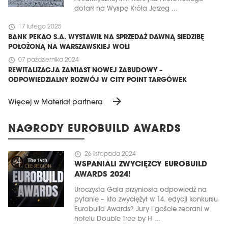
dotarł na Wyspę Króla Jerzeg ...
schedule
17 lutego 2025
BANK PEKAO S.A. WYSTAWIŁ NA SPRZEDAŻ DAWNĄ SIEDZIBĘ
POŁOŻONĄ NA WARSZAWSKIEJ WOLI
schedule
07 października 2024
REWITALIZACJA ZAMIAST NOWEJ ZABUDOWY –
ODPOWIEDZIALNY ROZWÓJ W CITY POINT TARGÓWEK
arrow_forward
Więcej w Materiał partnera
NAGRODY EUROBUILD AWARDS
schedule
26 listopada 2024
WSPANIALI ZWYCIĘZCY EUROBUILD
AWARDS 2024!
Uroczysta Gala przyniosła odpowiedź na
pytanie – kto zwyciężył w 14. edycji konkursu
Eurobuild Awards? Jury i goście zebrani w
hotelu Double Tree by H ...