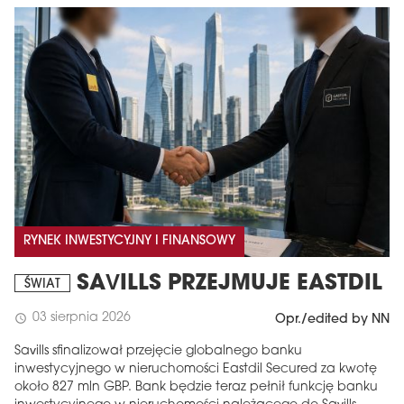
RYNEK INWESTYCYJNY I FINANSOWY
SAVILLS PRZEJMUJE EASTDIL
ŚWIAT
03 sierpnia 2026
schedule
Opr./edited by NN
Savills sfinalizował przejęcie globalnego banku
inwestycyjnego w nieruchomości Eastdil Secured za kwotę
około 827 mln GBP. Bank będzie teraz pełnił funkcję banku