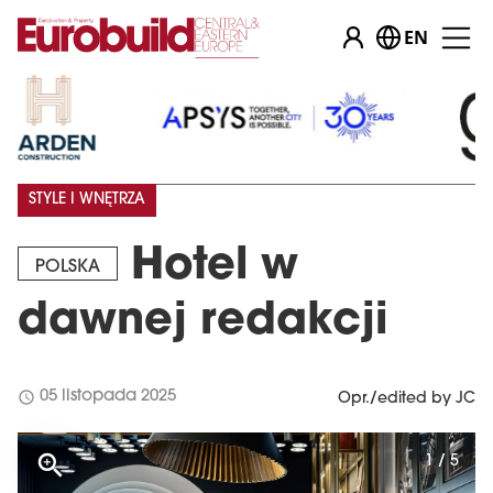
EN
STYLE I WNĘTRZA
Hotel w
POLSKA
dawnej redakcji
schedule
05 listopada 2025
Opr./edited by JC
1 / 5