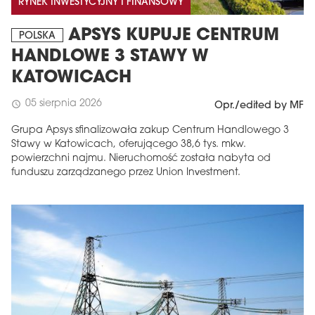
RYNEK INWESTYCYJNY I FINANSOWY
APSYS KUPUJE CENTRUM
POLSKA
HANDLOWE 3 STAWY W
KATOWICACH
05 sierpnia 2026
schedule
Opr./edited by MF
Grupa Apsys sfinalizowała zakup Centrum Handlowego 3
Stawy w Katowicach, oferującego 38,6 tys. mkw.
powierzchni najmu. Nieruchomość została nabyta od
funduszu zarządzanego przez Union Investment.