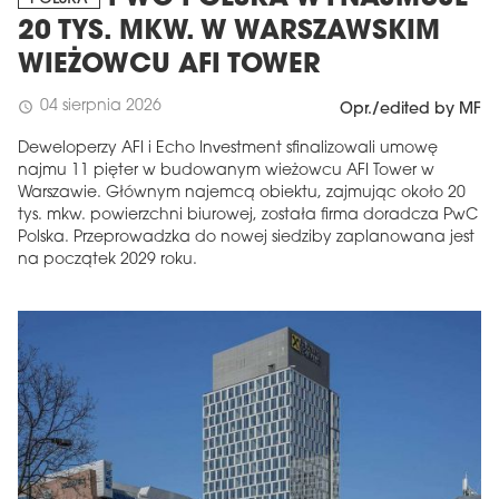
20 TYS. MKW. W WARSZAWSKIM
WIEŻOWCU AFI TOWER
04 sierpnia 2026
schedule
Opr./edited by MF
Deweloperzy AFI i Echo Investment sfinalizowali umowę
najmu 11 pięter w budowanym wieżowcu AFI Tower w
Warszawie. Głównym najemcą obiektu, zajmując około 20
tys. mkw. powierzchni biurowej, została firma doradcza PwC
Polska. Przeprowadzka do nowej siedziby zaplanowana jest
na początek 2029 roku.