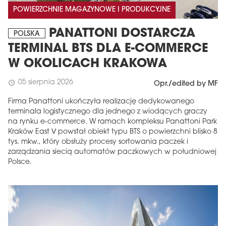
POWIERZCHNIE MAGAZYNOWE I PRODUKCYJNE
PANATTONI DOSTARCZA
POLSKA
TERMINAL BTS DLA E-COMMERCE
W OKOLICACH KRAKOWA
05 sierpnia 2026
schedule
Opr./edited by MF
Firma Panattoni ukończyła realizację dedykowanego
terminala logistycznego dla jednego z wiodących graczy
na rynku e-commerce. W ramach kompleksu Panattoni Park
Kraków East V powstał obiekt typu BTS o powierzchni blisko 8
tys. mkw., który obsłuży procesy sortowania paczek i
zarządzania siecią automatów paczkowych w południowej
Polsce.