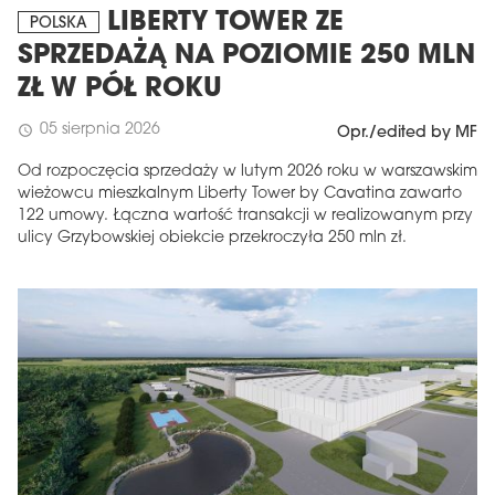
LIBERTY TOWER ZE
POLSKA
SPRZEDAŻĄ NA POZIOMIE 250 MLN
ZŁ W PÓŁ ROKU
05 sierpnia 2026
schedule
Opr./edited by MF
Od rozpoczęcia sprzedaży w lutym 2026 roku w warszawskim
wieżowcu mieszkalnym Liberty Tower by Cavatina zawarto
122 umowy. Łączna wartość transakcji w realizowanym przy
ulicy Grzybowskiej obiekcie przekroczyła 250 mln zł.