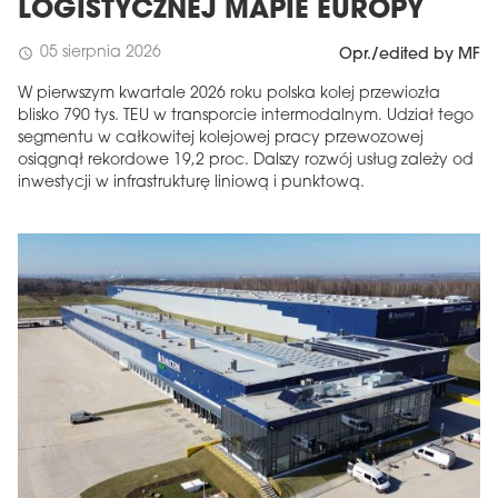
LOGISTYCZNEJ MAPIE EUROPY
05 sierpnia 2026
schedule
Opr./edited by MF
W pierwszym kwartale 2026 roku polska kolej przewiozła
blisko 790 tys. TEU w transporcie intermodalnym. Udział tego
segmentu w całkowitej kolejowej pracy przewozowej
osiągnął rekordowe 19,2 proc. Dalszy rozwój usług zależy od
inwestycji w infrastrukturę liniową i punktową.