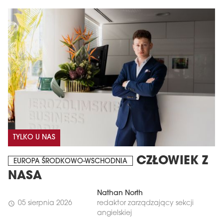
TYLKO U NAS
CZŁOWIEK Z
EUROPA ŚRODKOWO-WSCHODNIA
NASA
Nathan North
05 sierpnia 2026
redaktor zarządzający sekcji
schedule
angielskiej