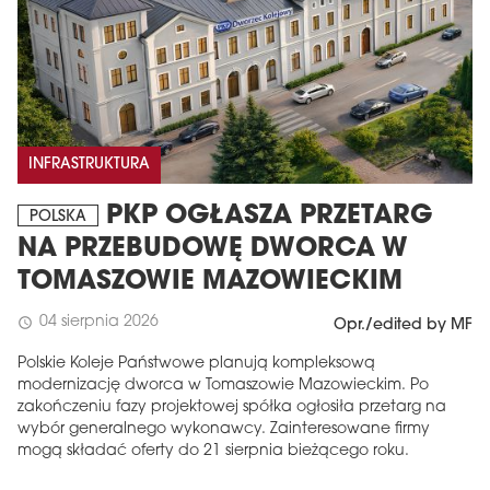
INFRASTRUKTURA
PKP OGŁASZA PRZETARG
POLSKA
NA PRZEBUDOWĘ DWORCA W
TOMASZOWIE MAZOWIECKIM
04 sierpnia 2026
schedule
Opr./edited by MF
Polskie Koleje Państwowe planują kompleksową
modernizację dworca w Tomaszowie Mazowieckim. Po
zakończeniu fazy projektowej spółka ogłosiła przetarg na
wybór generalnego wykonawcy. Zainteresowane firmy
mogą składać oferty do 21 sierpnia bieżącego roku.