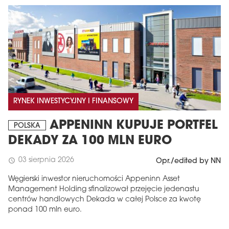
RYNEK INWESTYCYJNY I FINANSOWY
APPENINN KUPUJE PORTFEL
POLSKA
DEKADY ZA 100 MLN EURO
03 sierpnia 2026
schedule
Opr./edited by NN
Węgierski inwestor nieruchomości Appeninn Asset
Management Holding sfinalizował przejęcie jedenastu
centrów handlowych Dekada w całej Polsce za kwotę
ponad 100 mln euro.