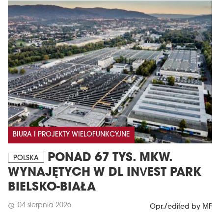
BIURA I PROJEKTY WIELOFUNKCYJNE
PONAD 67 TYS. MKW.
POLSKA
WYNAJĘTYCH W DL INVEST PARK
BIELSKO-BIAŁA
04 sierpnia 2026
schedule
Opr./edited by MF