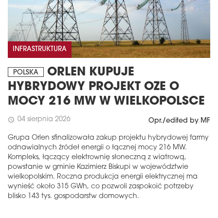
INFRASTRUKTURA
ORLEN KUPUJE
POLSKA
HYBRYDOWY PROJEKT OZE O
MOCY 216 MW W WIELKOPOLSCE
04 sierpnia 2026
schedule
Opr./edited by MF
Grupa Orlen sfinalizowała zakup projektu hybrydowej farmy
odnawialnych źródeł energii o łącznej mocy 216 MW.
Kompleks, łączący elektrownię słoneczną z wiatrową,
powstanie w gminie Kazimierz Biskupi w województwie
wielkopolskim. Roczna produkcja energii elektrycznej ma
wynieść około 315 GWh, co pozwoli zaspokoić potrzeby
blisko 143 tys. gospodarstw domowych.