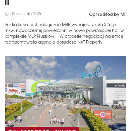
II
05 sierpnia 2026
schedule
Opr./edited by MF
Polska firma technologiczna M4B wynajęła około 3,6 tys.
mkw. nowoczesnej powierzchni w nowo powstającej hali w
kompleksie MLP Pruszków II. W procesie negocjacji najemcę
reprezentowała agencja doradcza NXT Property.