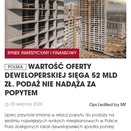
RYNEK INWESTYCYJNY I FINANSOWY
WARTOŚĆ OFERTY
POLSKA
MAGAZYN
DEWELOPERSKIEJ SIĘGA 52 MLD
Wydanie 6 (308)
ZŁ. PODAŻ NIE NADĄŻA ZA
CZERWIEC 2026
POPYTEM
arrow_forward
Więcej w tym wydaniu
05 sierpnia 2026
Zamów teraz!
schedule
Opr./edited by MF
Lipiec przyniósł zmianę w relacji popytu do podaży na
siedmiu największych rynkach mieszkaniowych w Polsce.
Pula dostępnych lokali deweloperskich spadła poniżej