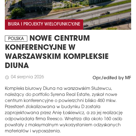
BIURA I PROJEKTY WIELOFUNKCYJNE
NOWE CENTRUM
POLSKA
KONFERENCYJNE W
WARSZAWSKIM KOMPLEKSIE
DIUNA
04 sierpnia 2026
schedule
Opr./edited by MF
Kompleks biurowy Diuna na warszawskim Służewcu,
należący do portfolio Syrena Real Estate, zyskał nowe
centrum konferencyjne o powierzchni blisko 460 mkw.
Przestrzeń zlokalizowana w budynku D została
zaprojektowana przez Anię Łoskiewicz, a za jej realizację
odpowiadała firma Reesco. Wnętrza dla około 160 osób
powstały z maksymalnym wykorzystaniem odzyskanych
materiałów i wyposażenia.