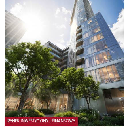
RYNEK INWESTYCYJNY I FINANSOWY