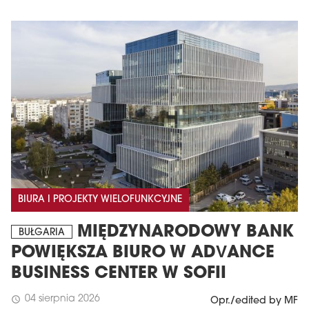
BIURA I PROJEKTY WIELOFUNKCYJNE
MIĘDZYNARODOWY BANK
BUŁGARIA
POWIĘKSZA BIURO W ADVANCE
BUSINESS CENTER W SOFII
04 sierpnia 2026
schedule
Opr./edited by MF