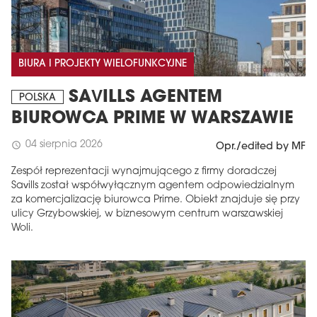
BIURA I PROJEKTY WIELOFUNKCYJNE
SAVILLS AGENTEM
POLSKA
BIUROWCA PRIME W WARSZAWIE
04 sierpnia 2026
schedule
Opr./edited by MF
Zespół reprezentacji wynajmującego z firmy doradczej
Savills został współwyłącznym agentem odpowiedzialnym
za komercjalizację biurowca Prime. Obiekt znajduje się przy
ulicy Grzybowskiej, w biznesowym centrum warszawskiej
Woli.