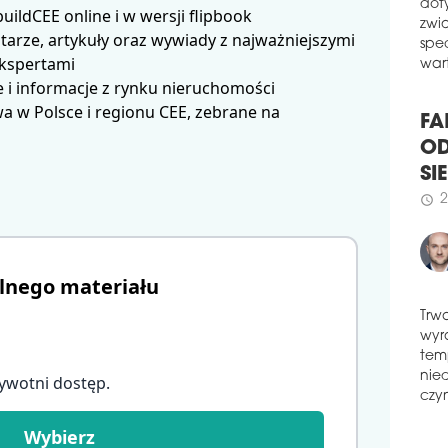
W z
ldCEE online i w wersji flipbook
Capi
dot
bud
arze, artykuły oraz wywiady z najważniejszymi
zwi
ekspertami
schedule
spe
0
wart
 i informacje z rynku nieruchomości
ZWY
 w Polsce i regionu CEE, zebrane na
Sied
się 
FA
Jana
OD
firm
SI
pro
prac
2
schedule
schedule
1
JLL
lnego materiału
FU
Fir
Trw
mode
wyr
komp
tem
ywotni dostęp
.
zapr
nie
ReUs
czyn
zró
Wybierz
prze