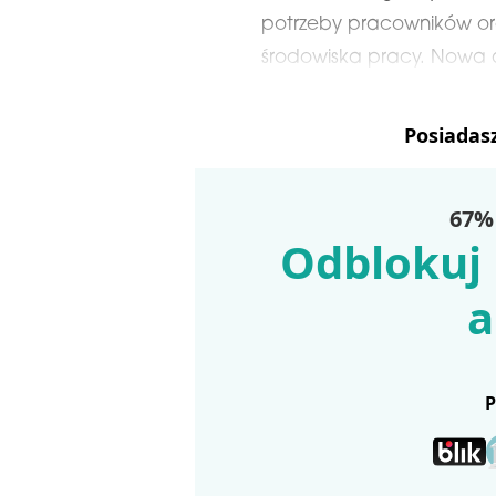
potrzeby pracowników o
środowiska pracy. Nowa ar
Posiadas
67% 
Odblokuj 
a