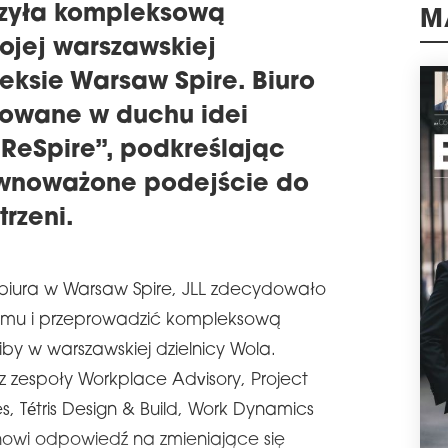
czyła kompleksową
WYR
M
W bu
ojej warszawskiej
Wroc
eksie Warsaw Spire. Biuro
Grou
kom
towane w duchu idei
biur
zre
 ReSpire”, podkreślając
schedule
2
wnoważone podejście do
PO
trzeni.
Zesp
rear
wars
Powi
 biura w Warsaw Spire, JLL zdecydowało
ulep
jmu i przeprowadzić kompleksową
prac
iby w warszawskiej dzielnicy Wola.
schedule
2
ZAM
ez zespoły Workplace Advisory, Project
Otwa
, Tétris Design & Build, Work Dynamics
Pols
nowi odpowiedź na zmieniające się
Obie