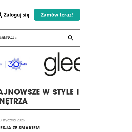
Zaloguj się
Zamów teraz!
search
search
ERENCJE
AJNOWSZE W STYLE I
NĘTRZA
8 stycznia 2026
ESJA ZE SMAKIEM