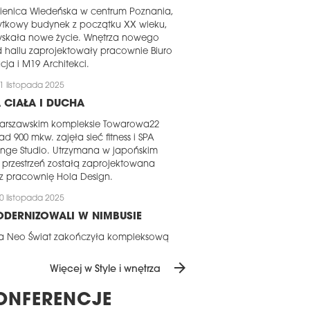
ienica Wiedeńska w centrum Poznania,
ytkowy budynek z początku XX wieku,
yskała nowe życie. Wnętrza nowego
 hallu zaprojektowały pracownie Biuro
cja i M19 Architekci.
1 listopada 2025
 CIAŁA I DUCHA
arszawskim kompleksie Towarowa22
d 900 mkw. zajęła sieć fitness i SPA
nge Studio. Utrzymana w japońskim
u przestrzeń zostałą zaprojektowana
z pracownię Hola Design.
0 listopada 2025
DERNIZOWALI W NIMBUSIE
ma Neo Świat zakończyła kompleksową
wację biura dla spółek grupy Marsh
nnan (Marsh, Mercer, Guy Carpenter,
arrow_forward
Więcej w Style i wnętrza
er Wyman) w budynku Nimbus przy Al.
zolimskich 98 w Warszawie.
ONFERENCJE