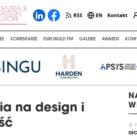
RSS
EN
Kontakt
EE
KOMENTARZE
EUROBUILD FM
GALERIE
AWARDS
KONF
N
W
ia na design i
ść
schedule
2
SEC