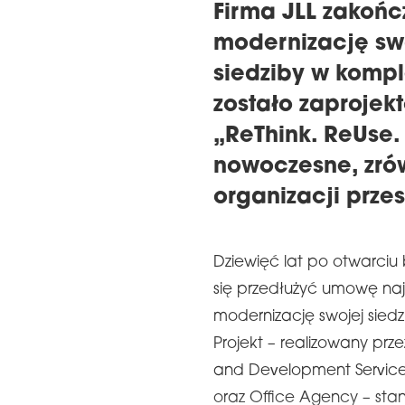
Firma JLL zakoń
modernizację sw
siedziby w kompl
zostało zaprojek
„ReThink. ReUse.
nowoczesne, zró
organizacji przes
Dziewięć lat po otwarciu
się przedłużyć umowę na
modernizację swojej siedz
Projekt – realizowany prz
and Development Services
oraz Office Agency – sta