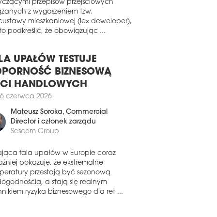
wiązku z pojawiającymi się pytaniami
tal. Firma zajęła niedawno 460 mkw. w
yczącymi przepisów przejściowych
ynku Metropolitan Warszawa.
ązanych z wygaszeniem tzw.
custawy mieszkaniowej (lex deweloper),
2 lipca 2025
o podkreślić, że obowiązując ...
KŁE NIEZWYKŁE BIURO
ziba Apsys Polska od 2018 roku znajduje
w warszawskim budynku Q22 przy Al.
LA UPAŁÓW TESTUJE
 Pawła II 22. W ostatnim czasie biuro
PORNOŚĆ BIZNESOWĄ
y przeszło gruntowną modernizację. Za
ECI HANDLOWYCH
jekt nowych wnętrz odpowiada
ownia Boris Kudlička with Partners.
6 czerwca 2026
1 czerwca 2025
Mateusz Soroka
, Commercial
Director i członek zarządu
 STAWIA NA DESIGN I
Sescom Group
NKCJONALNOŚĆ
ma JLL zakończyła kompleksową
ająca fala upałów w Europie coraz
rnizację swojej warszawskiej siedziby w
aźniej pokazuje, że ekstremalne
leksie Warsaw Spire. Biuro zostało
peratury przestają być sezonową
ojektowane w duchu idei „ReThink.
dogodnością, a stają się realnym
e. ReSpire”, podkreślając nowoczesne,
nikiem ryzyka biznesowego dla ret ...
wnoważone podejście do organizacji
strzeni.