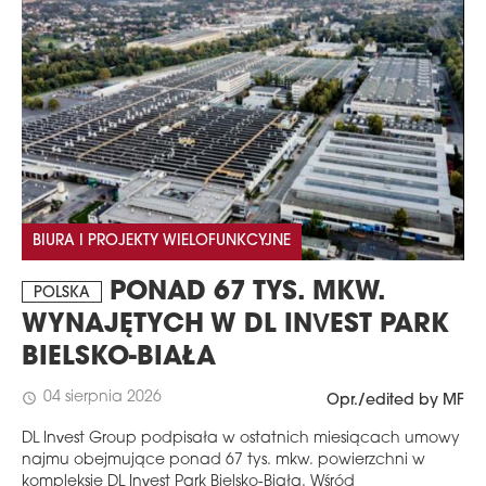
BIURA I PROJEKTY WIELOFUNKCYJNE
PONAD 67 TYS. MKW.
POLSKA
WYNAJĘTYCH W DL INVEST PARK
BIELSKO-BIAŁA
04 sierpnia 2026
schedule
Opr./edited by MF
DL Invest Group podpisała w ostatnich miesiącach umowy
najmu obejmujące ponad 67 tys. mkw. powierzchni w
kompleksie DL Invest Park Bielsko-Biała. Wśród