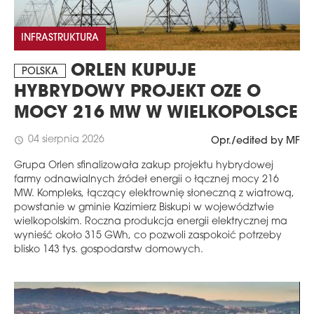
INFRASTRUKTURA
ORLEN KUPUJE
POLSKA
HYBRYDOWY PROJEKT OZE O
MOCY 216 MW W WIELKOPOLSCE
04 sierpnia 2026
schedule
Opr./edited by MF
Grupa Orlen sfinalizowała zakup projektu hybrydowej
MAGAZYN
farmy odnawialnych źródeł energii o łącznej mocy 216
MW. Kompleks, łączący elektrownię słoneczną z wiatrową,
Wydanie 6 (308)
powstanie w gminie Kazimierz Biskupi w województwie
CZERWIEC 2026
wielkopolskim. Roczna produkcja energii elektrycznej ma
arrow_forward
wynieść około 315 GWh, co pozwoli zaspokoić potrzeby
Więcej w tym wydaniu
blisko 143 tys. gospodarstw domowych.
Zamów teraz!