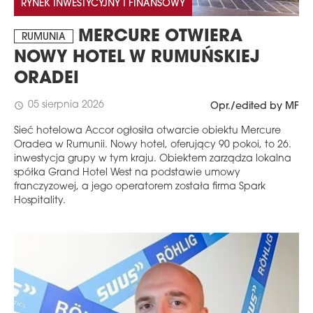
RYNEK INWESTYCYJNY I FINANSOWY
MERCURE OTWIERA
RUMUNIA
NOWY HOTEL W RUMUŃSKIEJ
ORADEI
05 sierpnia 2026
schedule
Opr./edited by MF
Sieć hotelowa Accor ogłosiła otwarcie obiektu Mercure
Oradea w Rumunii. Nowy hotel, oferujący 90 pokoi, to 26.
inwestycja grupy w tym kraju. Obiektem zarządza lokalna
spółka Grand Hotel West na podstawie umowy
franczyzowej, a jego operatorem została firma Spark
Hospitality.