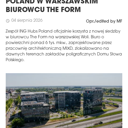
POLAND W WARSZAWSKIM
BIUROWCU THE FORM
04 sierpnia 2026
schedule
Opr./edited by MF
Zespół ING Hubs Poland oficjalnie korzysta z nowej siedziby
w biurowcu The Form na warszawskiej Woli. Biuro o
powierzchni ponad 6 tys. mkw., zaprojektowane przez
pracownię architektoniczną MIXD, zlokalizowano na
dawnych terenach zakładów poligraficznych Domu Słowa
Polskiego.