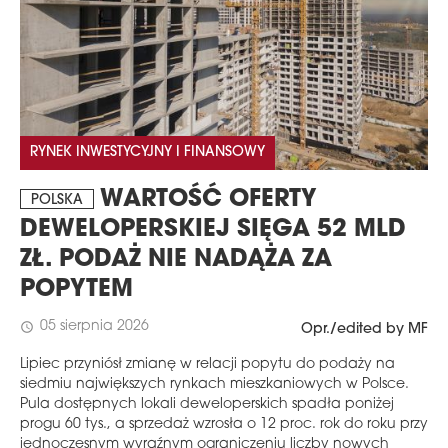
RYNEK INWESTYCYJNY I FINANSOWY
WARTOŚĆ OFERTY
POLSKA
DEWELOPERSKIEJ SIĘGA 52 MLD
ZŁ. PODAŻ NIE NADĄŻA ZA
POPYTEM
05 sierpnia 2026
schedule
Opr./edited by MF
Lipiec przyniósł zmianę w relacji popytu do podaży na
siedmiu największych rynkach mieszkaniowych w Polsce.
Pula dostępnych lokali deweloperskich spadła poniżej
progu 60 tys., a sprzedaż wzrosła o 12 proc. rok do roku przy
jednoczesnym wyraźnym ograniczeniu liczby nowych