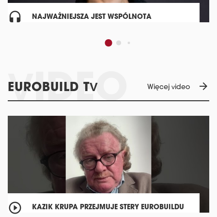
hea
headset
NAJWAŻNIEJSZA JEST WSPÓLNOTA
arrow_forward
EUROBUILD TV
Więcej video
play_circle_outline
play_circl
KAZIK KRUPA PRZEJMUJE STERY EUROBUILDU