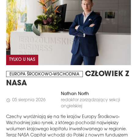
TYLKO U NAS
CZŁOWIEK Z
EUROPA ŚRODKOWO-WSCHODNIA
NASA
Nathan North
05 sierpnia 2026
redaktor zarządzający sekcji
schedule
angielskiej
Czechy wyróżniają się na tle krajów Europy Środkowo-
Wschodniej jako rynek, z którego pochodzi największy
wolumen krajowego kapitału inwestowanego w regionie.
Teraz NASA Capital wchodzi do Polski z nowym funduszem