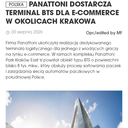
PANATTONI DOSTARCZA
POLSKA
TERMINAL BTS DLA E-COMMERCE
W OKOLICACH KRAKOWA
05 sierpnia 2026
schedule
Opr./edited by MF
Firma Panattoni ukończyła realizację dedykowanego
terminala logistycznego dla jednego z wiodących graczy
na rynku e-commerce. W ramach kompleksu Panattoni
Park Kraków East V powstał obiekt typu BTS o powierzchni
blisko 8 tys. mkw., który obsłuży procesy sortowania paczek
i zarządzania siecią automatów paczkowych w
południowej Polsce.