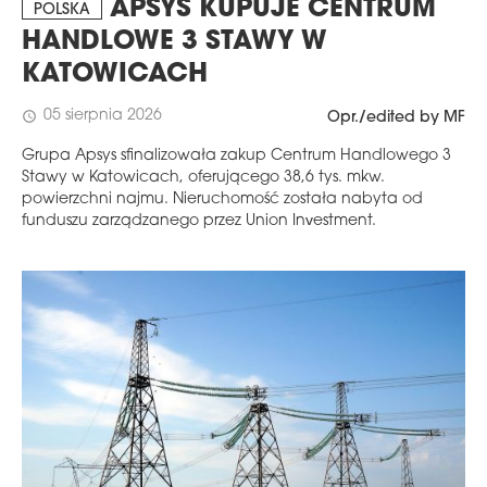
APSYS KUPUJE CENTRUM
POLSKA
HANDLOWE 3 STAWY W
KATOWICACH
05 sierpnia 2026
schedule
Opr./edited by MF
Grupa Apsys sfinalizowała zakup Centrum Handlowego 3
Stawy w Katowicach, oferującego 38,6 tys. mkw.
powierzchni najmu. Nieruchomość została nabyta od
funduszu zarządzanego przez Union Investment.