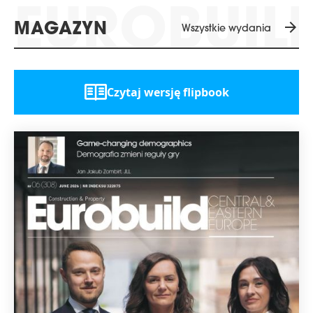
arrow_forward
MAGAZYN
Wszystkie wydania
Czytaj wersję flipbook