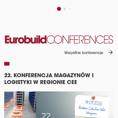
arrow_forward
Wszystkie konferencje
22. KONFERENCJA MAGAZYNÓW I
C
LOGISTYKI W REGIONIE CEE
T