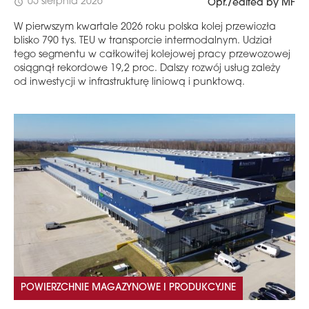
05 sierpnia 2026
schedule
Opr./edited by MF
W pierwszym kwartale 2026 roku polska kolej przewiozła
blisko 790 tys. TEU w transporcie intermodalnym. Udział
tego segmentu w całkowitej kolejowej pracy przewozowej
osiągnął rekordowe 19,2 proc. Dalszy rozwój usług zależy
od inwestycji w infrastrukturę liniową i punktową.
POWIERZCHNIE MAGAZYNOWE I PRODUKCYJNE