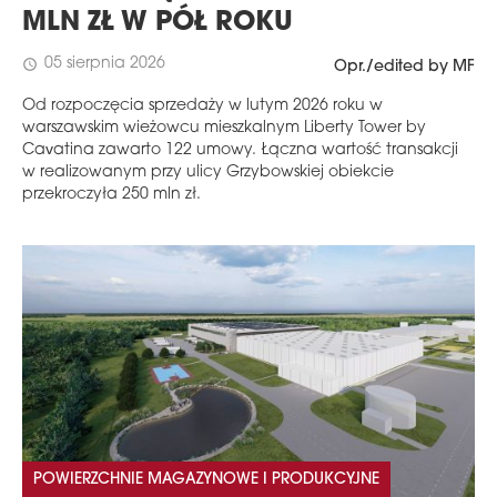
MLN ZŁ W PÓŁ ROKU
05 sierpnia 2026
schedule
Opr./edited by MF
Od rozpoczęcia sprzedaży w lutym 2026 roku w
warszawskim wieżowcu mieszkalnym Liberty Tower by
Cavatina zawarto 122 umowy. Łączna wartość transakcji
w realizowanym przy ulicy Grzybowskiej obiekcie
przekroczyła 250 mln zł.
POWIERZCHNIE MAGAZYNOWE I PRODUKCYJNE