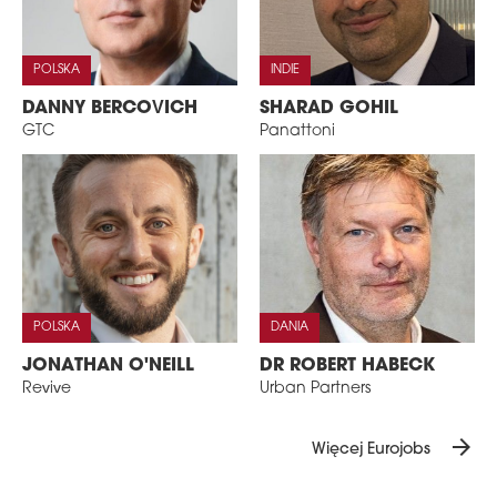
POLSKA
INDIE
DANNY BERCOVICH
SHARAD GOHIL
GTC
Panattoni
POLSKA
DANIA
JONATHAN O'NEILL
DR ROBERT HABECK
Revive
Urban Partners
arrow_forward
Więcej Eurojobs