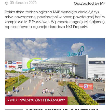
05 sierpnia 2026
schedule
Opr./edited by MF
Polska firma technologiczna M4B wynajęła około 3,6 tys.
mkw. nowoczesnej powierzchni w nowo powstającej hali w
kompleksie MLP Pruszków II. W procesie negocjacji najemcę
reprezentowała agencja doradcza NXT Property.
RYNEK INWESTYCYJNY I FINANSOWY