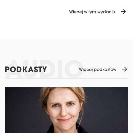
arrow_forward
Więcej w tym wydaniu
arrow_forward
PODKASTY
Więcej podkastów