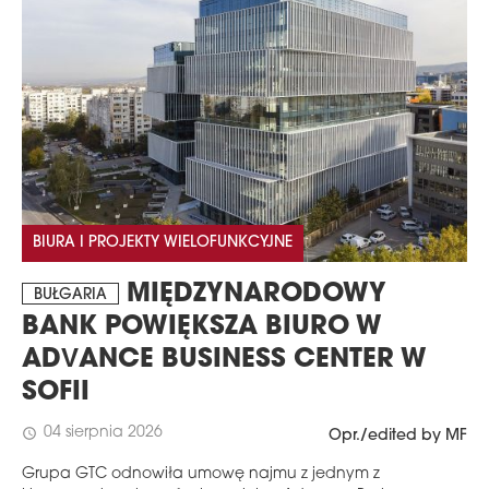
BIURA I PROJEKTY WIELOFUNKCYJNE
MIĘDZYNARODOWY
BUŁGARIA
BANK POWIĘKSZA BIURO W
ADVANCE BUSINESS CENTER W
SOFII
04 sierpnia 2026
schedule
Opr./edited by MF
Grupa GTC odnowiła umowę najmu z jednym z