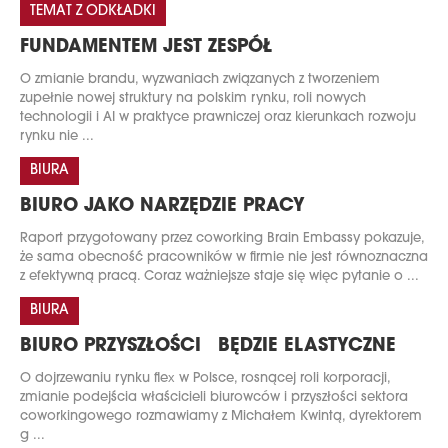
TEMAT Z ODKŁADKI
FUNDAMENTEM JEST ZESPÓŁ
O zmianie brandu, wyzwaniach związanych z tworzeniem
zupełnie nowej struktury na polskim rynku, roli nowych
technologii i AI w praktyce prawniczej oraz kierunkach rozwoju
rynku nie ...
BIURA
BIURO JAKO NARZĘDZIE PRACY
Raport przygotowany przez coworking Brain Embassy pokazuje,
że sama obecność pracowników w firmie nie jest równoznaczna
z efektywną pracą. Coraz ważniejsze staje się więc pytanie o ...
BIURA
BIURO PRZYSZŁOŚCI BĘDZIE ELASTYCZNE
O dojrzewaniu rynku flex w Polsce, rosnącej roli korporacji,
zmianie podejścia właścicieli biurowców i przyszłości sektora
coworkingowego rozmawiamy z Michałem Kwintą, dyrektorem
g ...