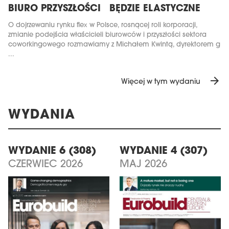
BIURO PRZYSZŁOŚCI BĘDZIE ELASTYCZNE
O dojrzewaniu rynku flex w Polsce, rosnącej roli korporacji,
zmianie podejścia właścicieli biurowców i przyszłości sektora
coworkingowego rozmawiamy z Michałem Kwintą, dyrektorem g
...
arrow_forward
Więcej w tym wydaniu
WYDANIA
WYDANIE 6 (308)
WYDANIE 4 (307)
CZERWIEC 2026
MAJ 2026