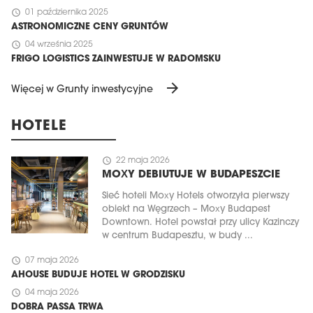
schedule
01 października 2025
ASTRONOMICZNE CENY GRUNTÓW
schedule
04 września 2025
FRIGO LOGISTICS ZAINWESTUJE W RADOMSKU
arrow_forward
Więcej w Grunty inwestycyjne
HOTELE
schedule
22 maja 2026
MOXY DEBIUTUJE W BUDAPESZCIE
Sieć hoteli Moxy Hotels otworzyła pierwszy
obiekt na Węgrzech – Moxy Budapest
Downtown. Hotel powstał przy ulicy Kazinczy
w centrum Budapesztu, w budy ...
schedule
07 maja 2026
AHOUSE BUDUJE HOTEL W GRODZISKU
schedule
04 maja 2026
DOBRA PASSA TRWA