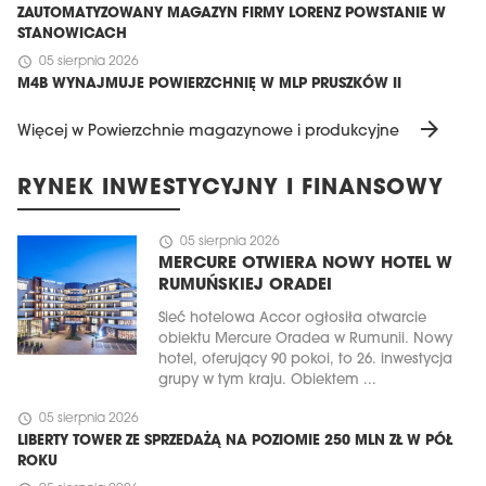
ZAUTOMATYZOWANY MAGAZYN FIRMY LORENZ POWSTANIE W
STANOWICACH
schedule
05 sierpnia 2026
M4B WYNAJMUJE POWIERZCHNIĘ W MLP PRUSZKÓW II
arrow_forward
Więcej w Powierzchnie magazynowe i produkcyjne
RYNEK INWESTYCYJNY I FINANSOWY
schedule
05 sierpnia 2026
MERCURE OTWIERA NOWY HOTEL W
RUMUŃSKIEJ ORADEI
Sieć hotelowa Accor ogłosiła otwarcie
obiektu Mercure Oradea w Rumunii. Nowy
hotel, oferujący 90 pokoi, to 26. inwestycja
grupy w tym kraju. Obiektem ...
schedule
05 sierpnia 2026
LIBERTY TOWER ZE SPRZEDAŻĄ NA POZIOMIE 250 MLN ZŁ W PÓŁ
ROKU