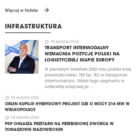
arrow_forward
Więcej w Hotele
INFRASTRUKTURA
schedule
05 sierpnia 2026
TRANSPORT INTERMODALNY
WZMACNIA POZYCJĘ POLSKI NA
LOGISTYCZNEJ MAPIE EUROPY
W pierwszym kwartale 2026 roku polska kolej
przewiozła blisko 790 tys. TEU w transporcie
intermodalnym. Udział tego segmentu w
całkowitej kolejowej pr ...
schedule
04 sierpnia 2026
ORLEN KUPUJE HYBRYDOWY PROJEKT OZE O MOCY 216 MW W
WIELKOPOLSCE
schedule
04 sierpnia 2026
PKP OGŁASZA PRZETARG NA PRZEBUDOWĘ DWORCA W
TOMASZOWIE MAZOWIECKIM