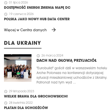
schedule
01 lipca 2026
DOSTĘPNOŚĆ ENERGII ZMIENIA MAPĘ DC
schedule
19 czerwca 2026
POLSKA JAKO NOWY HUB DATA CENTER
arrow_forward
Więcej w Centra danych
DLA UKRAINY
schedule
26 marca 2024
DACH NAD GŁOWĄ PRZYJACIÓŁ
"Eurobuild" gościł dziś w warszawskim hotelu
Arche Poloneza na konferencji dotyczącej
sytuacji mieszkaniowej uchodźców z Ukrainy.
Patronat nad tym wyd ...
schedule
29 listopada 2023
WIELKIE BRAWA DLA GROCHOWSKICH!
schedule
28 kwietnia 2022
PLATAN DLA UCHODŹCÓW