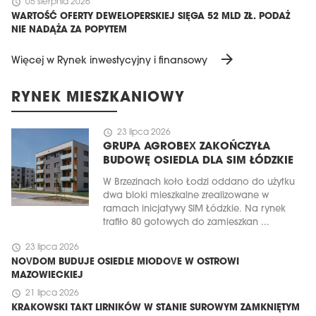
schedule
05 sierpnia 2026
WARTOŚĆ OFERTY DEWELOPERSKIEJ SIĘGA 52 MLD ZŁ. PODAŻ
NIE NADĄŻA ZA POPYTEM
arrow_forward
Więcej w Rynek inwestycyjny i finansowy
RYNEK MIESZKANIOWY
schedule
23 lipca 2026
GRUPA AGROBEX ZAKOŃCZYŁA
BUDOWĘ OSIEDLA DLA SIM ŁÓDZKIE
W Brzezinach koło Łodzi oddano do użytku
dwa bloki mieszkalne zrealizowane w
ramach inicjatywy SIM Łódzkie. Na rynek
trafiło 80 gotowych do zamieszkan ...
schedule
23 lipca 2026
NOVDOM BUDUJE OSIEDLE MIODOVE W OSTROWI
MAZOWIECKIEJ
schedule
21 lipca 2026
KRAKOWSKI TAKT LIRNIKÓW W STANIE SUROWYM ZAMKNIĘTYM