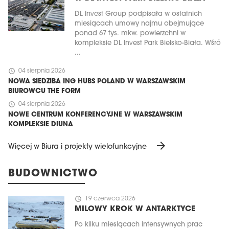
DL Invest Group podpisała w ostatnich
miesiącach umowy najmu obejmujące
ponad 67 tys. mkw. powierzchni w
kompleksie DL Invest Park Bielsko-Biała. Wśró
...
schedule
04 sierpnia 2026
NOWA SIEDZIBA ING HUBS POLAND W WARSZAWSKIM
BIUROWCU THE FORM
schedule
04 sierpnia 2026
NOWE CENTRUM KONFERENCYJNE W WARSZAWSKIM
KOMPLEKSIE DIUNA
arrow_forward
Więcej w Biura i projekty wielofunkcyjne
BUDOWNICTWO
schedule
19 czerwca 2026
MILOWY KROK W ANTARKTYCE
Po kilku miesiącach intensywnych prac