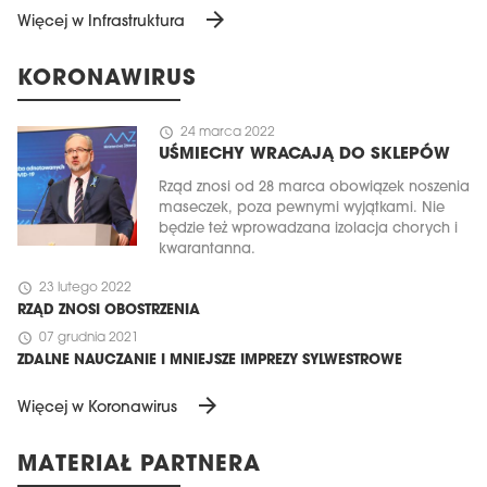
arrow_forward
Więcej w Infrastruktura
KORONAWIRUS
schedule
24 marca 2022
UŚMIECHY WRACAJĄ DO SKLEPÓW
Rząd znosi od 28 marca obowiązek noszenia
maseczek, poza pewnymi wyjątkami. Nie
będzie też wprowadzana izolacja chorych i
kwarantanna.
schedule
23 lutego 2022
RZĄD ZNOSI OBOSTRZENIA
schedule
07 grudnia 2021
ZDALNE NAUCZANIE I MNIEJSZE IMPREZY SYLWESTROWE
arrow_forward
Więcej w Koronawirus
MATERIAŁ PARTNERA