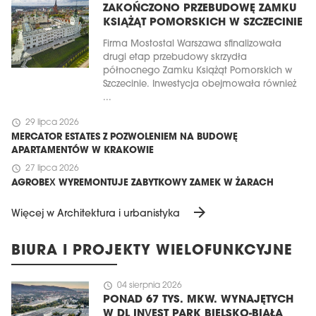
ZAKOŃCZONO PRZEBUDOWĘ ZAMKU
KSIĄŻĄT POMORSKICH W SZCZECINIE
Firma Mostostal Warszawa sfinalizowała
drugi etap przebudowy skrzydła
północnego Zamku Książąt Pomorskich w
Szczecinie. Inwestycja obejmowała również
...
schedule
29 lipca 2026
MERCATOR ESTATES Z POZWOLENIEM NA BUDOWĘ
APARTAMENTÓW W KRAKOWIE
schedule
27 lipca 2026
AGROBEX WYREMONTUJE ZABYTKOWY ZAMEK W ŻARACH
arrow_forward
Więcej w Architektura i urbanistyka
BIURA I PROJEKTY WIELOFUNKCYJNE
schedule
04 sierpnia 2026
PONAD 67 TYS. MKW. WYNAJĘTYCH
W DL INVEST PARK BIELSKO-BIAŁA