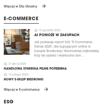
arrow_forward
Więcej w Dla Ukrainy
E-COMMERCE
schedule
10 grudnia 2025
AI POMOŻE W ZAKUPACH
Jak pokazuje raport DHL "E-Commerce
Trends 2025", dla kupujących online w
Europie Środkowej i Wschodniej najbardziej
liczy się szybka i elastyczna dos ...
schedule
31 lipca 2025
HANDLOWA SYNERGIA PILNIE POTRZEBNA
schedule
16 lutego 2024
NOWY E-SKLEP BIEDRONKI
arrow_forward
Więcej w E-commerce
ESG