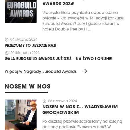
AWARDS 2024!
Uroczysta Gala przyniosła odpowiedź na
pytanie – kto zwyciężył w 14. edycji konkursu
Eurobuild Awards? Jury i goście zebrani w
hotelu Double Tree by H ...
schedule
04 stycznia 2024
PRZEŻYJMY TO JESZCZE RAZ!
schedule
20 listopada 2023
GALA EUROBUILD AWARDS JUŻ DZIŚ – NA ŻYWO I ONLINE!
arrow_forward
Więcej w Nagrody Eurobuild Awards
NOSEM W NOS
schedule
06 czerwca 2024
NOSEM W NOS Z... WŁADYSŁAWEM
GROCHOWSKIM
Po dłuższej przerwie zapraszamy na kolejną
odsłonę podkastu "Nosem w nos"! W