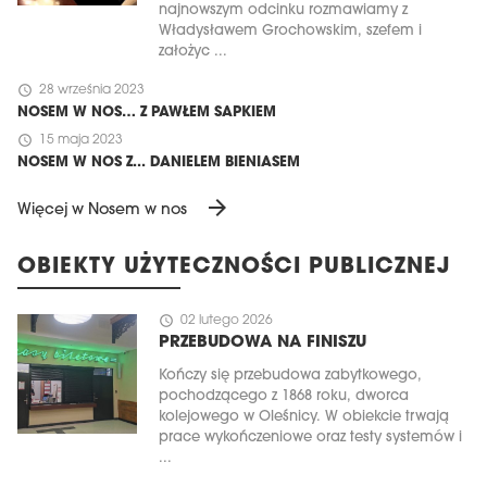
najnowszym odcinku rozmawiamy z
Władysławem Grochowskim, szefem i
założyc ...
schedule
28 września 2023
NOSEM W NOS… Z PAWŁEM SAPKIEM
schedule
15 maja 2023
NOSEM W NOS Z... DANIELEM BIENIASEM
arrow_forward
Więcej w Nosem w nos
OBIEKTY UŻYTECZNOŚCI PUBLICZNEJ
schedule
02 lutego 2026
PRZEBUDOWA NA FINISZU
Kończy się przebudowa zabytkowego,
pochodzącego z 1868 roku, dworca
kolejowego w Oleśnicy. W obiekcie trwają
prace wykończeniowe oraz testy systemów i
...