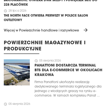
BRICOMARCHÉ OTWIERA DWA SKLEPY I POWIĘKSZA SIEĆ DO
228 PLACÓWEK
schedule
28 lipca 2026
THE NORTH FACE OTWIERA PIERWSZY W POLSCE SALON
OUTLETOWY
arrow_forward
Więcej w Powierzchnie handlowe i rozrywkowe
POWIERZCHNIE MAGAZYNOWE I
PRODUKCYJNE
schedule
05 sierpnia 2026
PANATTONI DOSTARCZA TERMINAL
BTS DLA E-COMMERCE W OKOLICACH
KRAKOWA
Firma Panattoni ukończyła realizację
dedykowanego terminala logistycznego dla
jednego z wiodących graczy na rynku e-
commerce. W ramach kompleksu Panat ...
schedule
05 sierpnia 2026