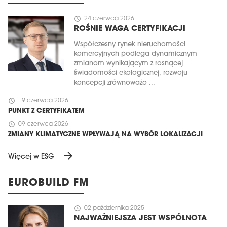
schedule
24 czerwca 2026
ROŚNIE WAGA CERTYFIKACJI
Współczesny rynek nieruchomości
komercyjnych podlega dynamicznym
zmianom wynikającym z rosnącej
świadomości ekologicznej, rozwoju
koncepcji zrównoważo ...
schedule
19 czerwca 2026
PUNKT Z CERTYFIKATEM
schedule
09 czerwca 2026
ZMIANY KLIMATYCZNE WPŁYWAJĄ NA WYBÓR LOKALIZACJI
arrow_forward
Więcej w ESG
EUROBUILD FM
schedule
02 października 2025
NAJWAŻNIEJSZA JEST WSPÓLNOTA