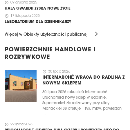
schedule
09 grudnia 2025
HALA GWARDII ZYSKA NOWE ŻYCIE
schedule
17 listopada 2025
LABORATORIUM DLA DZIENNIKARZY
arrow_forward
Więcej w Obiekty użyteczności publicznej
POWIERZCHNIE HANDLOWE I
ROZRYWKOWE
schedule
30 lipca 2026
INTERMARCHÉ WRACA DO RADLINA Z
NOWYM SKLEPEM
30 lipca 2026 roku sieć Intermarché
uruchomiła nowy sklep w Radlinie.
Supermarket zlokalizowany przy ulicy
Mariackiej 38 oferuje 1 tys. mkw. powierzch
...
schedule
29 lipca 2026