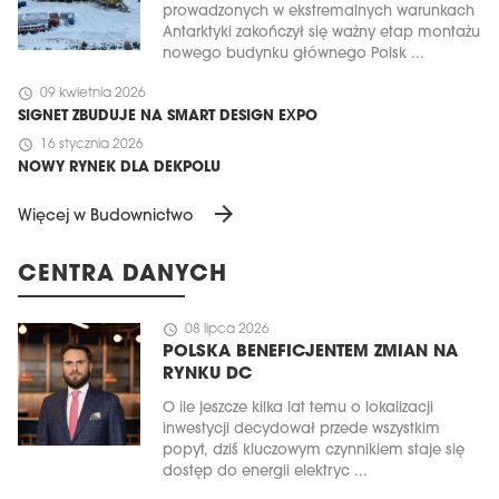
prowadzonych w ekstremalnych warunkach
Antarktyki zakończył się ważny etap montażu
nowego budynku głównego Polsk ...
schedule
09 kwietnia 2026
SIGNET ZBUDUJE NA SMART DESIGN EXPO
schedule
16 stycznia 2026
NOWY RYNEK DLA DEKPOLU
arrow_forward
Więcej w Budownictwo
CENTRA DANYCH
schedule
08 lipca 2026
POLSKA BENEFICJENTEM ZMIAN NA
RYNKU DC
O ile jeszcze kilka lat temu o lokalizacji
inwestycji decydował przede wszystkim
popyt, dziś kluczowym czynnikiem staje się
dostęp do energii elektryc ...