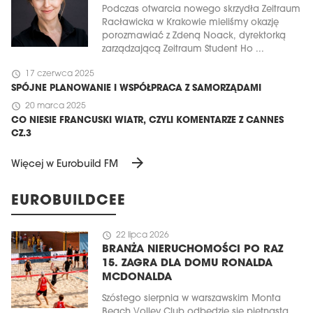
Podczas otwarcia nowego skrzydła Zeitraum
Racławicka w Krakowie mieliśmy okazję
porozmawiać z Zdeną Noack, dyrektorką
zarządzającą Zeitraum Student Ho ...
schedule
17 czerwca 2025
SPÓJNE PLANOWANIE I WSPÓŁPRACA Z SAMORZĄDAMI
schedule
20 marca 2025
CO NIESIE FRANCUSKI WIATR, CZYLI KOMENTARZE Z CANNES
CZ.3
arrow_forward
Więcej w Eurobuild FM
EUROBUILDCEE
schedule
22 lipca 2026
BRANŻA NIERUCHOMOŚCI PO RAZ
15. ZAGRA DLA DOMU RONALDA
MCDONALDA
Szóstego sierpnia w warszawskim Monta
Beach Volley Club odbędzie się piętnasta