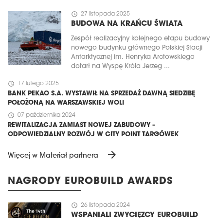
schedule
27 listopada 2025
BUDOWA NA KRAŃCU ŚWIATA
Zespół realizacyjny kolejnego etapu budowy
nowego budynku głównego Polskiej Stacji
Antarktycznej im. Henryka Arctowskiego
dotarł na Wyspę Króla Jerzeg ...
schedule
17 lutego 2025
BANK PEKAO S.A. WYSTAWIŁ NA SPRZEDAŻ DAWNĄ SIEDZIBĘ
POŁOŻONĄ NA WARSZAWSKIEJ WOLI
schedule
07 października 2024
REWITALIZACJA ZAMIAST NOWEJ ZABUDOWY –
ODPOWIEDZIALNY ROZWÓJ W CITY POINT TARGÓWEK
arrow_forward
Więcej w Materiał partnera
NAGRODY EUROBUILD AWARDS
schedule
26 listopada 2024
WSPANIALI ZWYCIĘZCY EUROBUILD