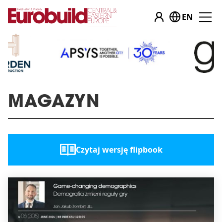
EN
MAGAZYN
Czytaj wersję flipbook