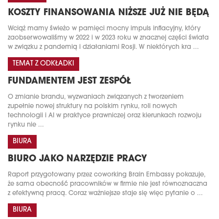
KOSZTY FINANSOWANIA NIŻSZE JUŻ NIE BĘDĄ
Wciąż mamy świeżo w pamięci mocny impuls inflacyjny, który
zaobserwowaliśmy w 2022 i w 2023 roku w znacznej części świata
w związku z pandemią i działaniami Rosji. W niektórych kra ...
TEMAT Z ODKŁADKI
FUNDAMENTEM JEST ZESPÓŁ
O zmianie brandu, wyzwaniach związanych z tworzeniem
zupełnie nowej struktury na polskim rynku, roli nowych
technologii i AI w praktyce prawniczej oraz kierunkach rozwoju
rynku nie ...
BIURA
BIURO JAKO NARZĘDZIE PRACY
Raport przygotowany przez coworking Brain Embassy pokazuje,
że sama obecność pracowników w firmie nie jest równoznaczna
z efektywną pracą. Coraz ważniejsze staje się więc pytanie o ...
BIURA