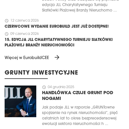
edycja JLL Charytatywnego Turnieju
Siatkówki Plażowej Branży Nieruchomo ...
schedule
12 czerwca 2026
CZERWCOWE WYDANIE EUROBUILD JEST JUŻ DOSTĘPNE!
schedule
09 czerwca 2026
15. EDYCJA JLL CHARYTATYWNEGO TURNIEJU SIATKÓWKI
PLAŻOWEJ BRANŻY NIERUCHOMOŚCI
arrow_forward
Więcej w EurobuildCEE
GRUNTY INWESTYCYJNE
schedule
04 grudnia 2025
HANDLÓWKA CZUJE GRUNT POD
NOGAMI
Jak podaje JLL w raporcie „GRUNTowne
spojrzenie na rynek nieruchomości”, pięć
ostatnich lat to okres bezprecedensowej
ewolucji sektora nieruchomości h ...