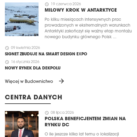
schedule
19 czerwca 2026
MILOWY KROK W ANTARKTYCE
Po kilku miesiącach intensywnych prac
prowadzonych w ekstremalnych warunkach
Antarktyki zakończył się ważny etap montażu
nowego budynku głównego Polsk ...
schedule
09 kwietnia 2026
SIGNET ZBUDUJE NA SMART DESIGN EXPO
schedule
16 stycznia 2026
NOWY RYNEK DLA DEKPOLU
arrow_forward
Więcej w Budownictwo
CENTRA DANYCH
schedule
08 lipca 2026
POLSKA BENEFICJENTEM ZMIAN NA
RYNKU DC
O ile jeszcze kilka lat temu o lokalizacji