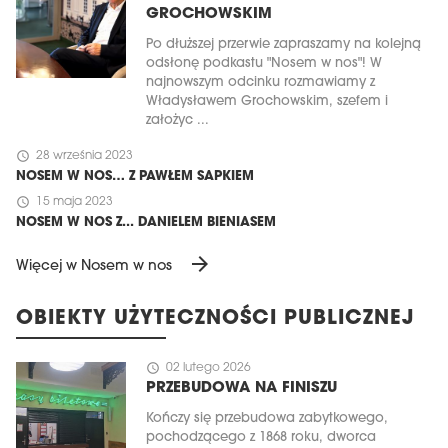
GROCHOWSKIM
Po dłuższej przerwie zapraszamy na kolejną
odsłonę podkastu "Nosem w nos"! W
najnowszym odcinku rozmawiamy z
Władysławem Grochowskim, szefem i
założyc ...
schedule
28 września 2023
NOSEM W NOS… Z PAWŁEM SAPKIEM
schedule
15 maja 2023
NOSEM W NOS Z... DANIELEM BIENIASEM
arrow_forward
Więcej w Nosem w nos
OBIEKTY UŻYTECZNOŚCI PUBLICZNEJ
schedule
02 lutego 2026
PRZEBUDOWA NA FINISZU
Kończy się przebudowa zabytkowego,
pochodzącego z 1868 roku, dworca