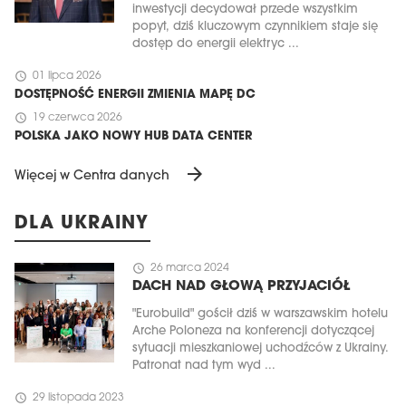
inwestycji decydował przede wszystkim
popyt, dziś kluczowym czynnikiem staje się
dostęp do energii elektryc ...
schedule
01 lipca 2026
DOSTĘPNOŚĆ ENERGII ZMIENIA MAPĘ DC
schedule
19 czerwca 2026
POLSKA JAKO NOWY HUB DATA CENTER
arrow_forward
Więcej w Centra danych
DLA UKRAINY
schedule
26 marca 2024
DACH NAD GŁOWĄ PRZYJACIÓŁ
"Eurobuild" gościł dziś w warszawskim hotelu
Arche Poloneza na konferencji dotyczącej
sytuacji mieszkaniowej uchodźców z Ukrainy.
Patronat nad tym wyd ...
schedule
29 listopada 2023