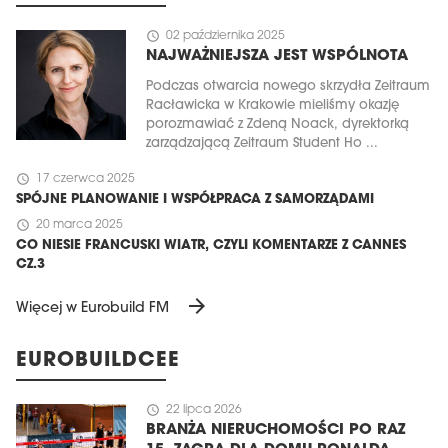
schedule
02 października 2025
NAJWAŻNIEJSZA JEST WSPÓLNOTA
Podczas otwarcia nowego skrzydła Zeitraum
Racławicka w Krakowie mieliśmy okazję
porozmawiać z Zdeną Noack, dyrektorką
zarządzającą Zeitraum Student Ho ...
schedule
17 czerwca 2025
SPÓJNE PLANOWANIE I WSPÓŁPRACA Z SAMORZĄDAMI
schedule
20 marca 2025
CO NIESIE FRANCUSKI WIATR, CZYLI KOMENTARZE Z CANNES
CZ.3
arrow_forward
Więcej w Eurobuild FM
EUROBUILDCEE
schedule
22 lipca 2026
BRANŻA NIERUCHOMOŚCI PO RAZ