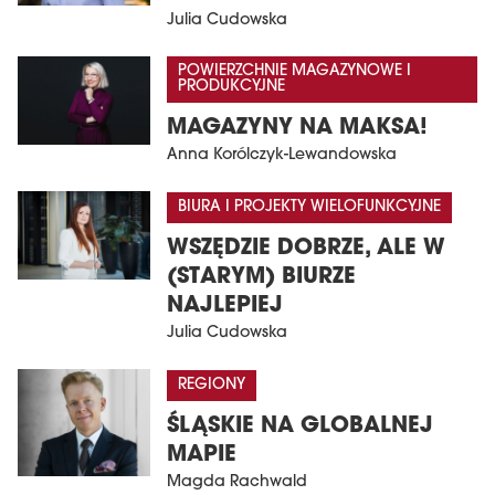
Julia Cudowska
POWIERZCHNIE MAGAZYNOWE I
PRODUKCYJNE
MAGAZYNY NA MAKSA!
Anna Korólczyk-Lewandowska
BIURA I PROJEKTY WIELOFUNKCYJNE
WSZĘDZIE DOBRZE, ALE W
(STARYM) BIURZE
NAJLEPIEJ
Julia Cudowska
REGIONY
ŚLĄSKIE NA GLOBALNEJ
MAPIE
Magda Rachwald