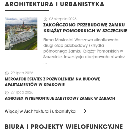
ARCHITEKTURA I URBANISTYKA
schedule
03 sierpnia 2026
ZAKOŃCZONO PRZEBUDOWĘ ZAMKU
KSIĄŻĄT POMORSKICH W SZCZECINIE
Firma Mostostal Warszawa sfinalizowała
drugi etap przebudowy skrzydła
północnego Zamku Książąt Pomorskich w
Szczecinie. Inwestycja obejmowała również
...
schedule
29 lipca 2026
MERCATOR ESTATES Z POZWOLENIEM NA BUDOWĘ
APARTAMENTÓW W KRAKOWIE
schedule
27 lipca 2026
AGROBEX WYREMONTUJE ZABYTKOWY ZAMEK W ŻARACH
arrow_forward
Więcej w Architektura i urbanistyka
BIURA I PROJEKTY WIELOFUNKCYJNE