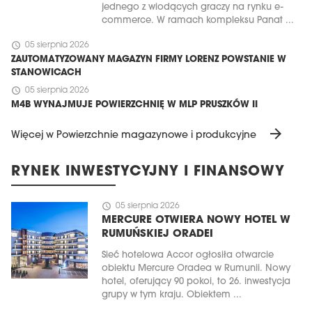
jednego z wiodących graczy na rynku e-
commerce. W ramach kompleksu Panat ...
schedule
05 sierpnia 2026
ZAUTOMATYZOWANY MAGAZYN FIRMY LORENZ POWSTANIE W
STANOWICACH
schedule
05 sierpnia 2026
M4B WYNAJMUJE POWIERZCHNIĘ W MLP PRUSZKÓW II
arrow_forward
Więcej w Powierzchnie magazynowe i produkcyjne
RYNEK INWESTYCYJNY I FINANSOWY
schedule
05 sierpnia 2026
MERCURE OTWIERA NOWY HOTEL W
RUMUŃSKIEJ ORADEI
Sieć hotelowa Accor ogłosiła otwarcie
obiektu Mercure Oradea w Rumunii. Nowy
hotel, oferujący 90 pokoi, to 26. inwestycja
grupy w tym kraju. Obiektem ...