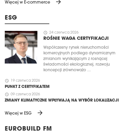
arrow_forward
Więcej w E-commerce
ESG
schedule
24 czerwca 2026
ROŚNIE WAGA CERTYFIKACJI
Współczesny rynek nieruchomości
komercyjnych podlega dynamicznym
zmianom wynikającym z rosnącej
świadomości ekologicznej, rozwoju
koncepcji zrównoważo ...
schedule
19 czerwca 2026
PUNKT Z CERTYFIKATEM
schedule
09 czerwca 2026
ZMIANY KLIMATYCZNE WPŁYWAJĄ NA WYBÓR LOKALIZACJI
arrow_forward
Więcej w ESG
EUROBUILD FM