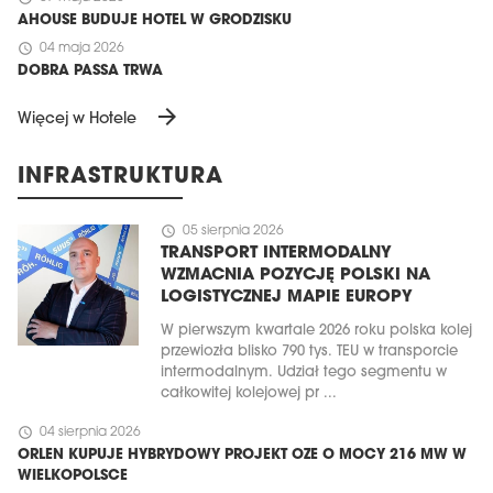
AHOUSE BUDUJE HOTEL W GRODZISKU
schedule
04 maja 2026
DOBRA PASSA TRWA
arrow_forward
Więcej w Hotele
INFRASTRUKTURA
schedule
05 sierpnia 2026
TRANSPORT INTERMODALNY
WZMACNIA POZYCJĘ POLSKI NA
LOGISTYCZNEJ MAPIE EUROPY
W pierwszym kwartale 2026 roku polska kolej
przewiozła blisko 790 tys. TEU w transporcie
intermodalnym. Udział tego segmentu w
całkowitej kolejowej pr ...
schedule
04 sierpnia 2026
ORLEN KUPUJE HYBRYDOWY PROJEKT OZE O MOCY 216 MW W
WIELKOPOLSCE