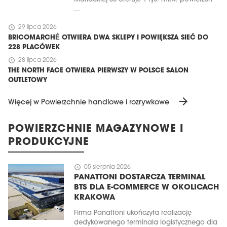
...
schedule
29 lipca 2026
BRICOMARCHÉ OTWIERA DWA SKLEPY I POWIĘKSZA SIEĆ DO
228 PLACÓWEK
schedule
28 lipca 2026
THE NORTH FACE OTWIERA PIERWSZY W POLSCE SALON
OUTLETOWY
arrow_forward
Więcej w Powierzchnie handlowe i rozrywkowe
POWIERZCHNIE MAGAZYNOWE I
PRODUKCYJNE
schedule
05 sierpnia 2026
PANATTONI DOSTARCZA TERMINAL
BTS DLA E-COMMERCE W OKOLICACH
KRAKOWA
Firma Panattoni ukończyła realizację
dedykowanego terminala logistycznego dla