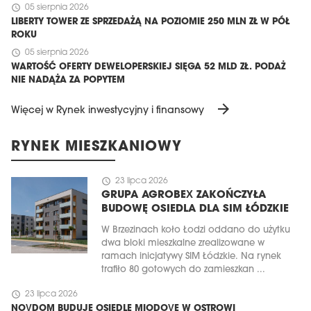
schedule
05 sierpnia 2026
LIBERTY TOWER ZE SPRZEDAŻĄ NA POZIOMIE 250 MLN ZŁ W PÓŁ
ROKU
schedule
05 sierpnia 2026
WARTOŚĆ OFERTY DEWELOPERSKIEJ SIĘGA 52 MLD ZŁ. PODAŻ
NIE NADĄŻA ZA POPYTEM
arrow_forward
Więcej w Rynek inwestycyjny i finansowy
RYNEK MIESZKANIOWY
schedule
23 lipca 2026
GRUPA AGROBEX ZAKOŃCZYŁA
BUDOWĘ OSIEDLA DLA SIM ŁÓDZKIE
W Brzezinach koło Łodzi oddano do użytku
dwa bloki mieszkalne zrealizowane w
ramach inicjatywy SIM Łódzkie. Na rynek
trafiło 80 gotowych do zamieszkan ...
schedule
23 lipca 2026
NOVDOM BUDUJE OSIEDLE MIODOVE W OSTROWI