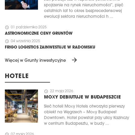
spojrzenie na rynek nieruchomości”, pięć
ostatnich lat to okres bezprecedensowej
ewolucji sektora nieruchomości h ...
schedule
01 października 2025
ASTRONOMICZNE CENY GRUNTÓW
schedule
04 września 2025
FRIGO LOGISTICS ZAINWESTUJE W RADOMSKU
arrow_forward
Więcej w Grunty inwestycyjne
HOTELE
schedule
22 maja 2026
MOXY DEBIUTUJE W BUDAPESZCIE
Sieć hoteli Moxy Hotels otworzyła pierwszy
obiekt na Węgrzech – Moxy Budapest
Downtown. Hotel powstał przy ulicy Kazinczy
w centrum Budapesztu, w budy ...
schedule
07 maja 2026