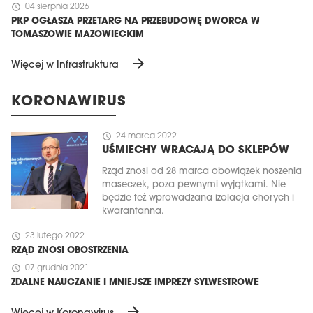
schedule
04 sierpnia 2026
PKP OGŁASZA PRZETARG NA PRZEBUDOWĘ DWORCA W
TOMASZOWIE MAZOWIECKIM
arrow_forward
Więcej w Infrastruktura
KORONAWIRUS
schedule
24 marca 2022
UŚMIECHY WRACAJĄ DO SKLEPÓW
Rząd znosi od 28 marca obowiązek noszenia
maseczek, poza pewnymi wyjątkami. Nie
będzie też wprowadzana izolacja chorych i
kwarantanna.
schedule
23 lutego 2022
RZĄD ZNOSI OBOSTRZENIA
schedule
07 grudnia 2021
ZDALNE NAUCZANIE I MNIEJSZE IMPREZY SYLWESTROWE
arrow_forward