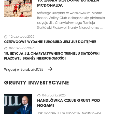
15. ZAGRA DLA DOMU RONALDA
MCDONALDA
Szóstego sierpnia w warszawskim Monta
Beach Volley Club odbędzie się piętnasta
edycja JLL Charytatywnego Turnieju
Siatkówki Plażowej Branży Nieruchomo ...
schedule
12 czerwca 2026
CZERWCOWE WYDANIE EUROBUILD JEST JUŻ DOSTĘPNE!
schedule
09 czerwca 2026
15. EDYCJA JLL CHARYTATYWNEGO TURNIEJU SIATKÓWKI
PLAŻOWEJ BRANŻY NIERUCHOMOŚCI
arrow_forward
Więcej w EurobuildCEE
GRUNTY INWESTYCYJNE
schedule
04 grudnia 2025
HANDLÓWKA CZUJE GRUNT POD
NOGAMI
Jak podaje JLL w raporcie „GRUNTowne