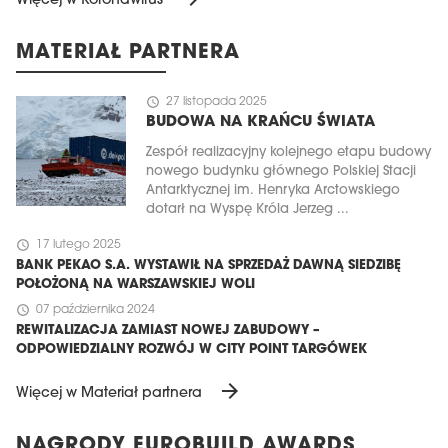
Więcej w Koronawirus
MATERIAŁ PARTNERA
schedule
27 listopada 2025
BUDOWA NA KRAŃCU ŚWIATA
Zespół realizacyjny kolejnego etapu budowy
nowego budynku głównego Polskiej Stacji
Antarktycznej im. Henryka Arctowskiego
dotarł na Wyspę Króla Jerzeg ...
schedule
17 lutego 2025
BANK PEKAO S.A. WYSTAWIŁ NA SPRZEDAŻ DAWNĄ SIEDZIBĘ
POŁOŻONĄ NA WARSZAWSKIEJ WOLI
schedule
07 października 2024
REWITALIZACJA ZAMIAST NOWEJ ZABUDOWY –
ODPOWIEDZIALNY ROZWÓJ W CITY POINT TARGÓWEK
arrow_forward
Więcej w Materiał partnera
NAGRODY EUROBUILD AWARDS