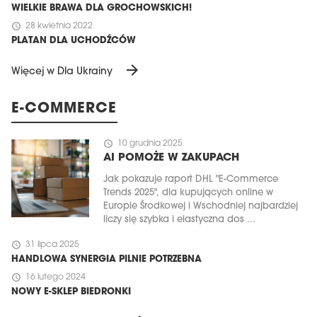
WIELKIE BRAWA DLA GROCHOWSKICH!
schedule
28 kwietnia 2022
PLATAN DLA UCHODŹCÓW
arrow_forward
Więcej w Dla Ukrainy
E-COMMERCE
schedule
10 grudnia 2025
AI POMOŻE W ZAKUPACH
Jak pokazuje raport DHL "E-Commerce
Trends 2025", dla kupujących online w
Europie Środkowej i Wschodniej najbardziej
liczy się szybka i elastyczna dos ...
schedule
31 lipca 2025
HANDLOWA SYNERGIA PILNIE POTRZEBNA
schedule
16 lutego 2024
NOWY E-SKLEP BIEDRONKI