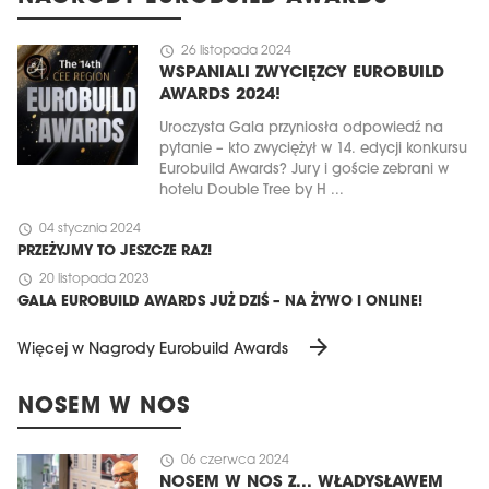
schedule
26 listopada 2024
WSPANIALI ZWYCIĘZCY EUROBUILD
AWARDS 2024!
Uroczysta Gala przyniosła odpowiedź na
pytanie – kto zwyciężył w 14. edycji konkursu
Eurobuild Awards? Jury i goście zebrani w
hotelu Double Tree by H ...
schedule
04 stycznia 2024
PRZEŻYJMY TO JESZCZE RAZ!
schedule
20 listopada 2023
GALA EUROBUILD AWARDS JUŻ DZIŚ – NA ŻYWO I ONLINE!
arrow_forward
Więcej w Nagrody Eurobuild Awards
NOSEM W NOS
schedule
06 czerwca 2024
NOSEM W NOS Z... WŁADYSŁAWEM