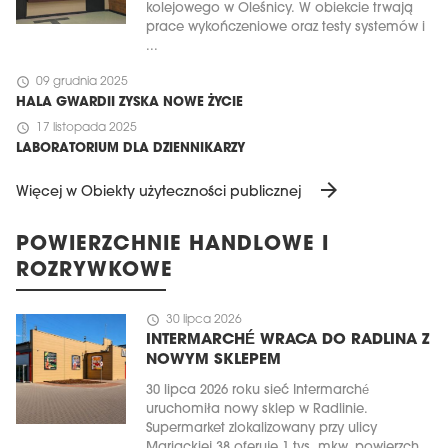
kolejowego w Oleśnicy. W obiekcie trwają
prace wykończeniowe oraz testy systemów i
...
schedule
09 grudnia 2025
HALA GWARDII ZYSKA NOWE ŻYCIE
schedule
17 listopada 2025
LABORATORIUM DLA DZIENNIKARZY
arrow_forward
Więcej w Obiekty użyteczności publicznej
POWIERZCHNIE HANDLOWE I
ROZRYWKOWE
schedule
30 lipca 2026
INTERMARCHÉ WRACA DO RADLINA Z
NOWYM SKLEPEM
30 lipca 2026 roku sieć Intermarché
uruchomiła nowy sklep w Radlinie.
Supermarket zlokalizowany przy ulicy
Mariackiej 38 oferuje 1 tys. mkw. powierzch