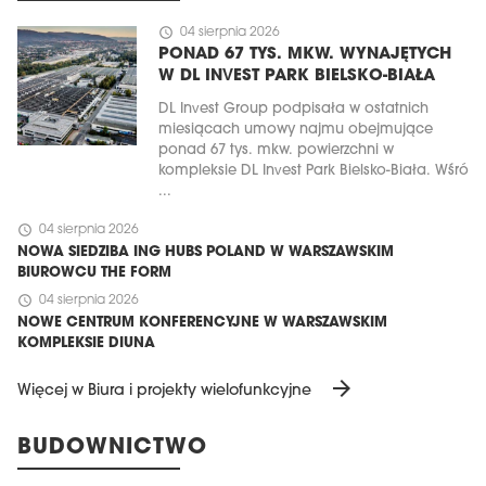
schedule
04 sierpnia 2026
PONAD 67 TYS. MKW. WYNAJĘTYCH
W DL INVEST PARK BIELSKO-BIAŁA
DL Invest Group podpisała w ostatnich
miesiącach umowy najmu obejmujące
ponad 67 tys. mkw. powierzchni w
kompleksie DL Invest Park Bielsko-Biała. Wśró
...
schedule
04 sierpnia 2026
NOWA SIEDZIBA ING HUBS POLAND W WARSZAWSKIM
BIUROWCU THE FORM
schedule
04 sierpnia 2026
NOWE CENTRUM KONFERENCYJNE W WARSZAWSKIM
KOMPLEKSIE DIUNA
arrow_forward
Więcej w Biura i projekty wielofunkcyjne
BUDOWNICTWO