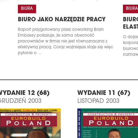
BIURA
BIURA
BIURO JAKO NARZĘDZIE PRACY
BIUR
ELAS
Raport przygotowany przez coworking Brain
Embassy pokazuje, że sama obecność
O dojrz
pracowników w firmie nie jest równoznaczna z
korpora
efektywną pracą. Coraz ważniejsze staje się więc
biurowc
pytanie o ...
rozmawi
WYDANIE 12 (68)
WYDANIE 11 (67)
GRUDZIEŃ 2003
LISTOPAD 2003