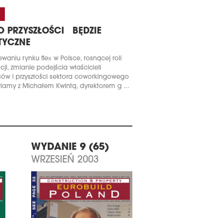
O PRZYSZŁOŚCI BĘDZIE
TYCZNE
ewaniu rynku flex w Polsce, rosnącej roli
cji, zmianie podejścia właścicieli
ów i przyszłości sektora coworkingowego
amy z Michałem Kwintą, dyrektorem g ...
WYDANIE 9 (65)
WRZESIEŃ 2003