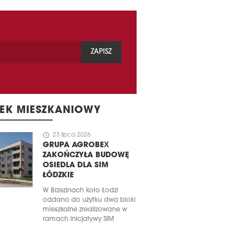
ZAPISZ
EK MIESZKANIOWY
schedule
23 lipca 2026
GRUPA AGROBEX
ZAKOŃCZYŁA BUDOWĘ
OSIEDLA DLA SIM
ŁÓDZKIE
W Brzezinach koło Łodzi
oddano do użytku dwa bloki
mieszkalne zrealizowane w
ramach inicjatywy SIM