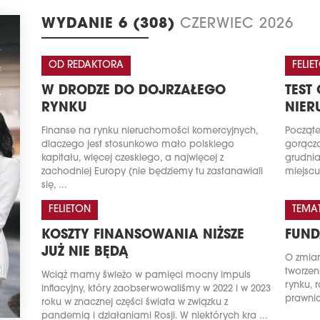
WYDANIE 6 (308)
CZERWIEC 2026
OD REDAKTORA
FELIE
W DRODZE DO DOJRZAŁEGO
TEST
RYNKU
NIE
Finanse na rynku nieruchomości komercyjnych,
Począte
dlaczego jest stosunkowo mało polskiego
gorączc
kapitału, więcej czeskiego, a najwięcej z
grudnia
zachodniej Europy (nie będziemy tu zastanawiali
miejscu
się, ...
FELIETON
TEMA
KOSZTY FINANSOWANIA NIŻSZE
FUND
JUŻ NIE BĘDĄ
O zmian
tworzen
Wciąż mamy świeżo w pamięci mocny impuls
rynku, 
inflacyjny, który zaobserwowaliśmy w 2022 i w 2023
prawnic
roku w znacznej części świata w związku z
pandemią i działaniami Rosji. W niektórych kra ...