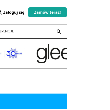
Zaloguj się
Zamów teraz!
search
search
ERENCJE