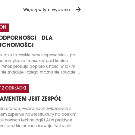
arrow_forward
Więcej w tym wydaniu
TON
 ODPORNOŚCI DLA
RUCHOMOŚCI
k roku to zwykle czas niepewności – po
e zamykania transakcji pod koniec
 rynek próbuje dopiero ustalić, w jakim
 się znajduje i czego można się spodzie ...
T Z ODKŁADKI
AMENTEM JEST ZESPÓŁ
ie brandu, wyzwaniach związanych z
iem zupełnie nowej struktury na polskim
roli nowych technologii i AI w praktyce
zej oraz kierunkach rozwoju rynku nie ...