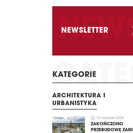
NEWSLETTER
KATEGORIE
ARCHITEKTURA I
URBANISTYKA
schedule
03 sierpnia 2026
ZAKOŃCZONO
PRZEBUDOWĘ ZAM