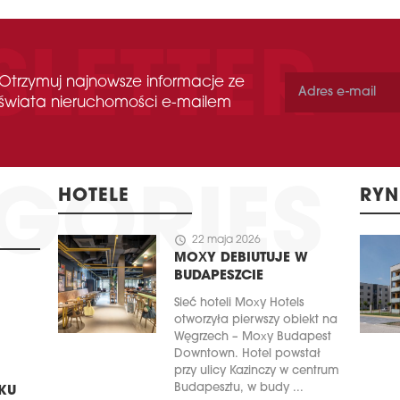
Otrzymuj najnowsze informacje ze
świata nieruchomości e-mailem
HOTELE
RYN
schedule
22 maja 2026
MOXY DEBIUTUJE W
BUDAPESZCIE
Sieć hoteli Moxy Hotels
otworzyła pierwszy obiekt na
Węgrzech – Moxy Budapest
Downtown. Hotel powstał
przy ulicy Kazinczy w centrum
Budapesztu, w budy ...
KU