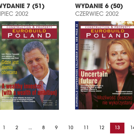
WYDANIE 7 (51)
WYDANIE 6 (50)
IPIEC 2002
CZERWIEC 2002
1
2
...
8
9
10
11
12
13
1