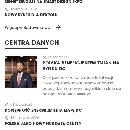
SIGNET ZBUDUJE NA SMART DESIGN EXPO
schedule
16 stycznia 2026
NOWY RYNEK DLA DEKPOLU
arrow_forward
Więcej w Budownictwo
CENTRA DANYCH
schedule
08 lipca 2026
POLSKA BENEFICJENTEM ZMIAN NA
RYNKU DC
O ile jeszcze kilka lat temu o lokalizacji
inwestycji decydował przede wszystkim
popyt, dziś kluczowym czynnikiem staje się
dostęp do energii elektryc ...
schedule
01 lipca 2026
DOSTĘPNOŚĆ ENERGII ZMIENIA MAPĘ DC
schedule
19 czerwca 2026
POLSKA JAKO NOWY HUB DATA CENTER