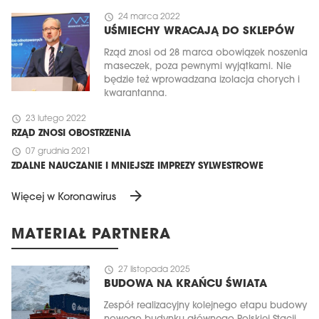
schedule
24 marca 2022
UŚMIECHY WRACAJĄ DO SKLEPÓW
Rząd znosi od 28 marca obowiązek noszenia
maseczek, poza pewnymi wyjątkami. Nie
będzie też wprowadzana izolacja chorych i
kwarantanna.
schedule
23 lutego 2022
RZĄD ZNOSI OBOSTRZENIA
schedule
07 grudnia 2021
ZDALNE NAUCZANIE I MNIEJSZE IMPREZY SYLWESTROWE
arrow_forward
Więcej w Koronawirus
MATERIAŁ PARTNERA
schedule
27 listopada 2025
BUDOWA NA KRAŃCU ŚWIATA
Zespół realizacyjny kolejnego etapu budowy