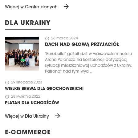
arrow_forward
Więcej w Centra danych
DLA UKRAINY
schedule
26 marca 2024
DACH NAD GŁOWĄ PRZYJACIÓŁ
"Eurobuild" gościł dziś w warszawskim hotelu
Arche Poloneza na konferencji dotyczącej
sytuacji mieszkaniowej uchodźców z Ukrainy.
Patronat nad tym wyd ...
schedule
29 listopada 2023
WIELKIE BRAWA DLA GROCHOWSKICH!
schedule
28 kwietnia 2022
PLATAN DLA UCHODŹCÓW
arrow_forward
Więcej w Dla Ukrainy
E-COMMERCE