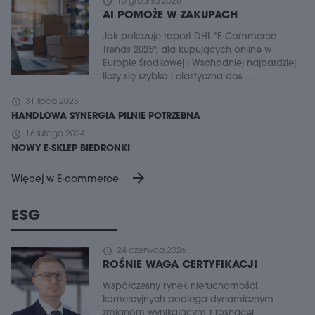
schedule
10 grudnia 2025
AI POMOŻE W ZAKUPACH
Jak pokazuje raport DHL "E-Commerce
Trends 2025", dla kupujących online w
Europie Środkowej i Wschodniej najbardziej
liczy się szybka i elastyczna dos ...
schedule
31 lipca 2025
HANDLOWA SYNERGIA PILNIE POTRZEBNA
schedule
16 lutego 2024
NOWY E-SKLEP BIEDRONKI
arrow_forward
Więcej w E-commerce
ESG
schedule
24 czerwca 2026
ROŚNIE WAGA CERTYFIKACJI
Współczesny rynek nieruchomości
komercyjnych podlega dynamicznym
zmianom wynikającym z rosnącej