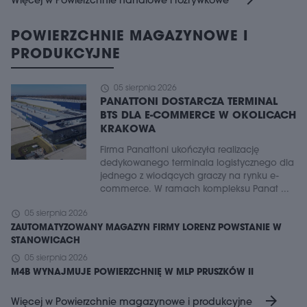
Więcej w Powierzchnie handlowe i rozrywkowe
POWIERZCHNIE MAGAZYNOWE I
PRODUKCYJNE
schedule
05 sierpnia 2026
PANATTONI DOSTARCZA TERMINAL
BTS DLA E-COMMERCE W OKOLICACH
KRAKOWA
Firma Panattoni ukończyła realizację
dedykowanego terminala logistycznego dla
jednego z wiodących graczy na rynku e-
commerce. W ramach kompleksu Panat ...
schedule
05 sierpnia 2026
ZAUTOMATYZOWANY MAGAZYN FIRMY LORENZ POWSTANIE W
STANOWICACH
schedule
05 sierpnia 2026
M4B WYNAJMUJE POWIERZCHNIĘ W MLP PRUSZKÓW II
arrow_forward
Więcej w Powierzchnie magazynowe i produkcyjne