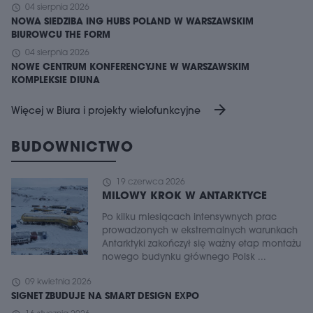
schedule
04 sierpnia 2026
NOWA SIEDZIBA ING HUBS POLAND W WARSZAWSKIM
BIUROWCU THE FORM
schedule
04 sierpnia 2026
NOWE CENTRUM KONFERENCYJNE W WARSZAWSKIM
KOMPLEKSIE DIUNA
arrow_forward
Więcej w Biura i projekty wielofunkcyjne
BUDOWNICTWO
schedule
19 czerwca 2026
MILOWY KROK W ANTARKTYCE
Po kilku miesiącach intensywnych prac
prowadzonych w ekstremalnych warunkach
Antarktyki zakończył się ważny etap montażu
nowego budynku głównego Polsk ...
schedule
09 kwietnia 2026
SIGNET ZBUDUJE NA SMART DESIGN EXPO