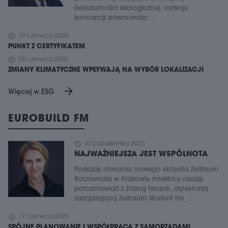
świadomości ekologicznej, rozwoju
koncepcji zrównoważo ...
schedule
19 czerwca 2026
PUNKT Z CERTYFIKATEM
schedule
09 czerwca 2026
ZMIANY KLIMATYCZNE WPŁYWAJĄ NA WYBÓR LOKALIZACJI
arrow_forward
Więcej w ESG
EUROBUILD FM
schedule
02 października 2025
NAJWAŻNIEJSZA JEST WSPÓLNOTA
Podczas otwarcia nowego skrzydła Zeitraum
Racławicka w Krakowie mieliśmy okazję
porozmawiać z Zdeną Noack, dyrektorką
zarządzającą Zeitraum Student Ho ...
schedule
17 czerwca 2025
SPÓJNE PLANOWANIE I WSPÓŁPRACA Z SAMORZĄDAMI