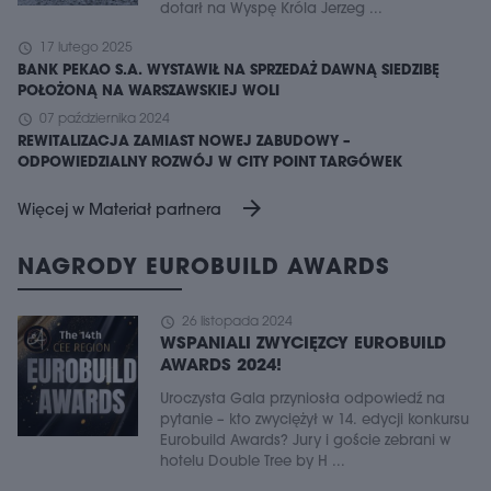
dotarł na Wyspę Króla Jerzeg ...
schedule
17 lutego 2025
BANK PEKAO S.A. WYSTAWIŁ NA SPRZEDAŻ DAWNĄ SIEDZIBĘ
POŁOŻONĄ NA WARSZAWSKIEJ WOLI
schedule
07 października 2024
REWITALIZACJA ZAMIAST NOWEJ ZABUDOWY –
ODPOWIEDZIALNY ROZWÓJ W CITY POINT TARGÓWEK
arrow_forward
Więcej w Materiał partnera
NAGRODY EUROBUILD AWARDS
schedule
26 listopada 2024
WSPANIALI ZWYCIĘZCY EUROBUILD
AWARDS 2024!
Uroczysta Gala przyniosła odpowiedź na
pytanie – kto zwyciężył w 14. edycji konkursu
Eurobuild Awards? Jury i goście zebrani w
hotelu Double Tree by H ...