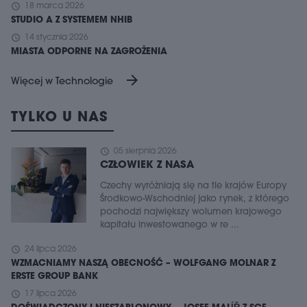
schedule
18 marca 2026
STUDIO A Z SYSTEMEM NHIB
schedule
14 stycznia 2026
MIASTA ODPORNE NA ZAGROŻENIA
arrow_forward
Więcej w Technologie
TYLKO U NAS
schedule
05 sierpnia 2026
CZŁOWIEK Z NASA
Czechy wyróżniają się na tle krajów Europy
Środkowo-Wschodniej jako rynek, z którego
pochodzi największy wolumen krajowego
kapitału inwestowanego w re ...
schedule
24 lipca 2026
WZMACNIAMY NASZĄ OBECNOŚĆ – WOLFGANG MOLNAR Z
ERSTE GROUP BANK
schedule
17 lipca 2026