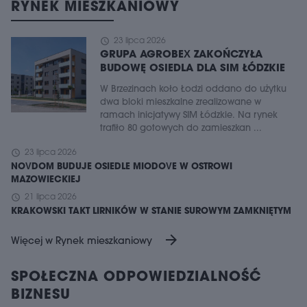
RYNEK MIESZKANIOWY
schedule
23 lipca 2026
GRUPA AGROBEX ZAKOŃCZYŁA
BUDOWĘ OSIEDLA DLA SIM ŁÓDZKIE
W Brzezinach koło Łodzi oddano do użytku
dwa bloki mieszkalne zrealizowane w
ramach inicjatywy SIM Łódzkie. Na rynek
trafiło 80 gotowych do zamieszkan ...
schedule
23 lipca 2026
NOVDOM BUDUJE OSIEDLE MIODOVE W OSTROWI
MAZOWIECKIEJ
schedule
21 lipca 2026
KRAKOWSKI TAKT LIRNIKÓW W STANIE SUROWYM ZAMKNIĘTYM
arrow_forward
Więcej w Rynek mieszkaniowy
SPOŁECZNA ODPOWIEDZIALNOŚĆ
BIZNESU