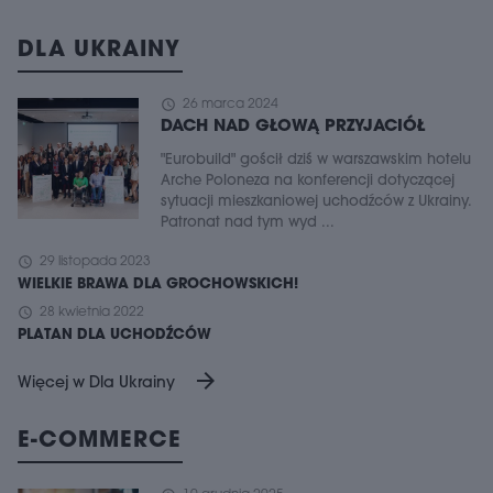
DLA UKRAINY
schedule
26 marca 2024
DACH NAD GŁOWĄ PRZYJACIÓŁ
"Eurobuild" gościł dziś w warszawskim hotelu
Arche Poloneza na konferencji dotyczącej
sytuacji mieszkaniowej uchodźców z Ukrainy.
Patronat nad tym wyd ...
schedule
29 listopada 2023
WIELKIE BRAWA DLA GROCHOWSKICH!
schedule
28 kwietnia 2022
PLATAN DLA UCHODŹCÓW
arrow_forward
Więcej w Dla Ukrainy
E-COMMERCE