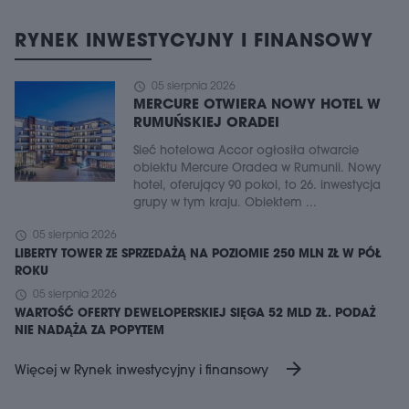
RYNEK INWESTYCYJNY I FINANSOWY
schedule
05 sierpnia 2026
MERCURE OTWIERA NOWY HOTEL W
RUMUŃSKIEJ ORADEI
Sieć hotelowa Accor ogłosiła otwarcie
obiektu Mercure Oradea w Rumunii. Nowy
hotel, oferujący 90 pokoi, to 26. inwestycja
grupy w tym kraju. Obiektem ...
schedule
05 sierpnia 2026
LIBERTY TOWER ZE SPRZEDAŻĄ NA POZIOMIE 250 MLN ZŁ W PÓŁ
ROKU
schedule
05 sierpnia 2026
WARTOŚĆ OFERTY DEWELOPERSKIEJ SIĘGA 52 MLD ZŁ. PODAŻ
NIE NADĄŻA ZA POPYTEM
arrow_forward
Więcej w Rynek inwestycyjny i finansowy