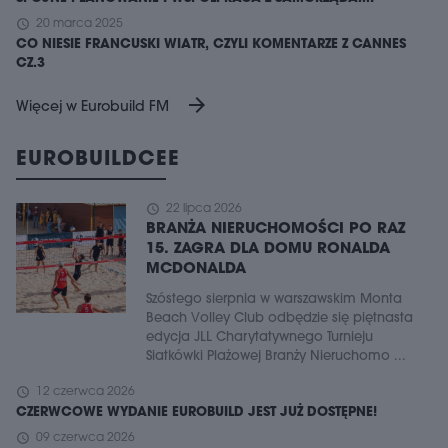
schedule
20 marca 2025
CO NIESIE FRANCUSKI WIATR, CZYLI KOMENTARZE Z CANNES
CZ.3
arrow_forward
Więcej w Eurobuild FM
EUROBUILDCEE
schedule
22 lipca 2026
BRANŻA NIERUCHOMOŚCI PO RAZ
15. ZAGRA DLA DOMU RONALDA
MCDONALDA
Szóstego sierpnia w warszawskim Monta
Beach Volley Club odbędzie się piętnasta
edycja JLL Charytatywnego Turnieju
Siatkówki Plażowej Branży Nieruchomo ...
schedule
12 czerwca 2026
CZERWCOWE WYDANIE EUROBUILD JEST JUŻ DOSTĘPNE!
schedule
09 czerwca 2026