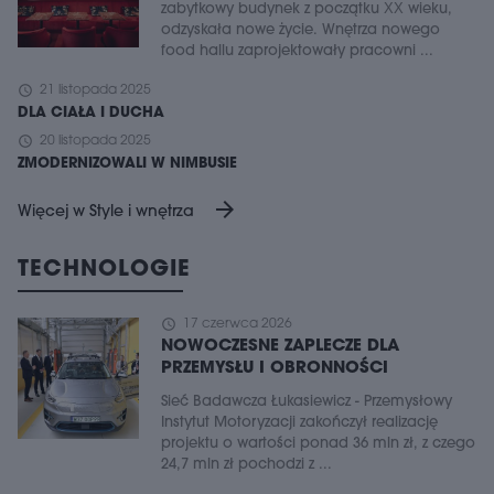
zabytkowy budynek z początku XX wieku,
odzyskała nowe życie. Wnętrza nowego
food hallu zaprojektowały pracowni ...
schedule
21 listopada 2025
DLA CIAŁA I DUCHA
schedule
20 listopada 2025
ZMODERNIZOWALI W NIMBUSIE
arrow_forward
Więcej w Style i wnętrza
TECHNOLOGIE
schedule
17 czerwca 2026
NOWOCZESNE ZAPLECZE DLA
PRZEMYSŁU I OBRONNOŚCI
Sieć Badawcza Łukasiewicz - Przemysłowy
Instytut Motoryzacji zakończył realizację
projektu o wartości ponad 36 mln zł, z czego
24,7 mln zł pochodzi z ...