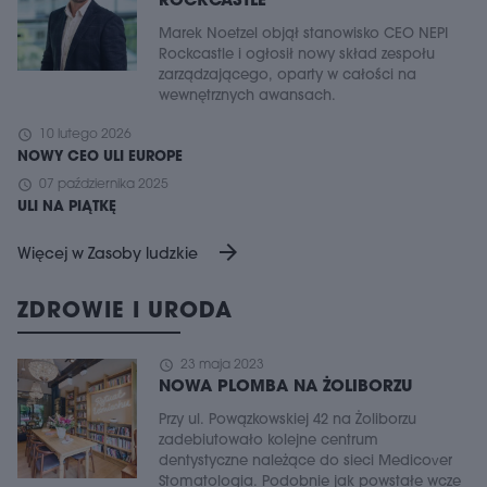
ROCKCASTLE
Marek Noetzel objął stanowisko CEO NEPI
Rockcastle i ogłosił nowy skład zespołu
zarządzającego, oparty w całości na
wewnętrznych awansach.
schedule
10 lutego 2026
NOWY CEO ULI EUROPE
schedule
07 października 2025
ULI NA PIĄTKĘ
arrow_forward
Więcej w Zasoby ludzkie
ZDROWIE I URODA
schedule
23 maja 2023
NOWA PLOMBA NA ŻOLIBORZU
Przy ul. Powązkowskiej 42 na Żoliborzu
zadebiutowało kolejne centrum
dentystyczne należące do sieci Medicover
Stomatologia. Podobnie jak powstałe wcze