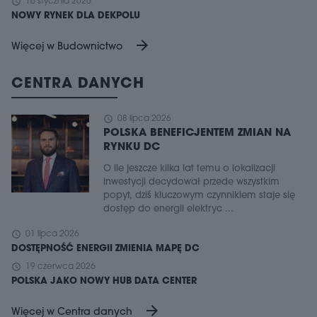
schedule
16 stycznia 2026
NOWY RYNEK DLA DEKPOLU
arrow_forward
Więcej w Budownictwo
CENTRA DANYCH
schedule
08 lipca 2026
POLSKA BENEFICJENTEM ZMIAN NA
RYNKU DC
O ile jeszcze kilka lat temu o lokalizacji
inwestycji decydował przede wszystkim
popyt, dziś kluczowym czynnikiem staje się
dostęp do energii elektryc ...
schedule
01 lipca 2026
DOSTĘPNOŚĆ ENERGII ZMIENIA MAPĘ DC
schedule
19 czerwca 2026
POLSKA JAKO NOWY HUB DATA CENTER
arrow_forward
Więcej w Centra danych