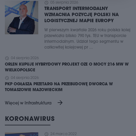
schedule
05 sierpnia 2026
TRANSPORT INTERMODALNY
WZMACNIA POZYCJĘ POLSKI NA
LOGISTYCZNEJ MAPIE EUROPY
W pierwszym kwartale 2026 roku polska kolej
przewiozła blisko 790 tys. TEU w transporcie
intermodalnym. Udział tego segmentu w
całkowitej kolejowej pr ...
schedule
04 sierpnia 2026
ORLEN KUPUJE HYBRYDOWY PROJEKT OZE O MOCY 216 MW W
WIELKOPOLSCE
schedule
04 sierpnia 2026
PKP OGŁASZA PRZETARG NA PRZEBUDOWĘ DWORCA W
TOMASZOWIE MAZOWIECKIM
arrow_forward
Więcej w Infrastruktura
KORONAWIRUS
schedule
24 marca 2022