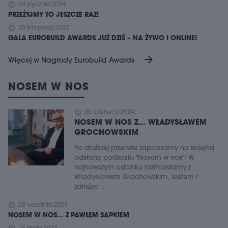
schedule
04 stycznia 2024
PRZEŻYJMY TO JESZCZE RAZ!
schedule
20 listopada 2023
GALA EUROBUILD AWARDS JUŻ DZIŚ – NA ŻYWO I ONLINE!
arrow_forward
Więcej w Nagrody Eurobuild Awards
NOSEM W NOS
schedule
06 czerwca 2024
NOSEM W NOS Z... WŁADYSŁAWEM
GROCHOWSKIM
Po dłuższej przerwie zapraszamy na kolejną
odsłonę podkastu "Nosem w nos"! W
najnowszym odcinku rozmawiamy z
Władysławem Grochowskim, szefem i
założyc ...
schedule
28 września 2023
NOSEM W NOS… Z PAWŁEM SAPKIEM