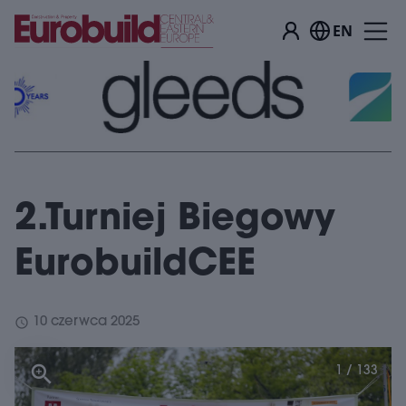
EN
2.Turniej Biegowy
EurobuildCEE
schedule
10 czerwca 2025
1 / 133