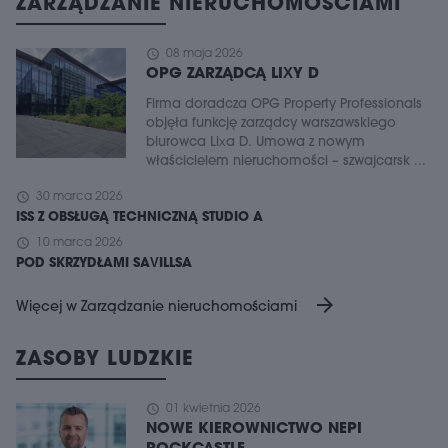
ZARZĄDZANIE NIERUCHOMOŚCIAMI
schedule
08 maja 2026
OPG ZARZĄDCĄ LIXY D
Firma doradcza OPG Property Professionals
objęła funkcję zarządcy warszawskiego
biurowca Lixa D. Umowa z nowym
właścicielem nieruchomości – szwajcarsk ...
schedule
30 marca 2026
ISS Z OBSŁUGĄ TECHNICZNĄ STUDIO A
schedule
10 marca 2026
POD SKRZYDŁAMI SAVILLSA
arrow_forward
Więcej w Zarządzanie nieruchomościami
ZASOBY LUDZKIE
schedule
01 kwietnia 2026
NOWE KIEROWNICTWO NEPI