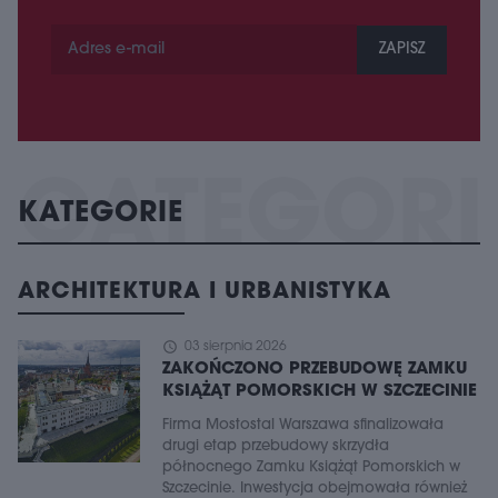
ZAPISZ
KATEGORIE
ARCHITEKTURA I URBANISTYKA
schedule
03 sierpnia 2026
ZAKOŃCZONO PRZEBUDOWĘ ZAMKU
KSIĄŻĄT POMORSKICH W SZCZECINIE
Firma Mostostal Warszawa sfinalizowała
drugi etap przebudowy skrzydła
północnego Zamku Książąt Pomorskich w
Szczecinie. Inwestycja obejmowała również