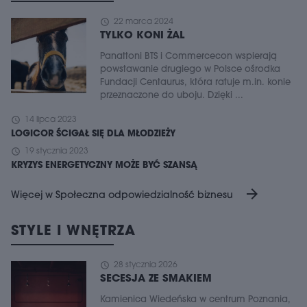
schedule
22 marca 2024
TYLKO KONI ŻAL
Panattoni BTS i Commercecon wspierają
powstawanie drugiego w Polsce ośrodka
Fundacji Centaurus, która ratuje m.in. konie
przeznaczone do uboju. Dzięki ...
schedule
14 lipca 2023
LOGICOR ŚCIGAŁ SIĘ DLA MŁODZIEŻY
schedule
19 stycznia 2023
KRYZYS ENERGETYCZNY MOŻE BYĆ SZANSĄ
arrow_forward
Więcej w Społeczna odpowiedzialność biznesu
STYLE I WNĘTRZA
schedule
28 stycznia 2026
SECESJA ZE SMAKIEM
Kamienica Wiedeńska w centrum Poznania,