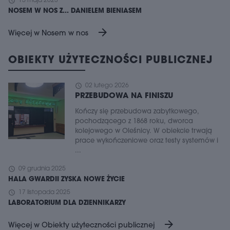
schedule
15 maja 2023
NOSEM W NOS Z... DANIELEM BIENIASEM
arrow_forward
Więcej w Nosem w nos
OBIEKTY UŻYTECZNOŚCI PUBLICZNEJ
schedule
02 lutego 2026
PRZEBUDOWA NA FINISZU
Kończy się przebudowa zabytkowego,
pochodzącego z 1868 roku, dworca
kolejowego w Oleśnicy. W obiekcie trwają
prace wykończeniowe oraz testy systemów i
...
schedule
09 grudnia 2025
HALA GWARDII ZYSKA NOWE ŻYCIE
schedule
17 listopada 2025
LABORATORIUM DLA DZIENNIKARZY
arrow_forward
Więcej w Obiekty użyteczności publicznej