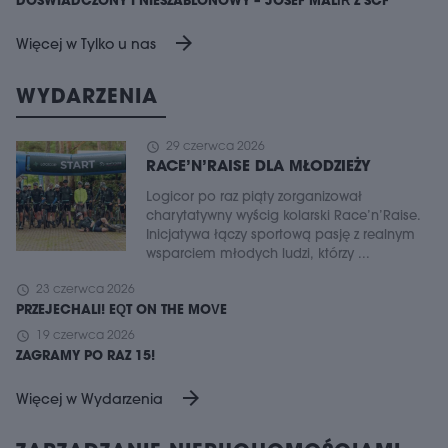
DOŚWIADCZONY I NIESZABLONOWY – JOSEF MALÍŘ Z SCF
arrow_forward
Więcej w Tylko u nas
WYDARZENIA
schedule
29 czerwca 2026
RACE’N’RAISE DLA MŁODZIEŻY
Logicor po raz piąty zorganizował
charytatywny wyścig kolarski Race’n’Raise.
Inicjatywa łączy sportową pasję z realnym
wsparciem młodych ludzi, którzy ...
schedule
23 czerwca 2026
PRZEJECHALI! EQT ON THE MOVE
schedule
19 czerwca 2026
ZAGRAMY PO RAZ 15!
arrow_forward
Więcej w Wydarzenia