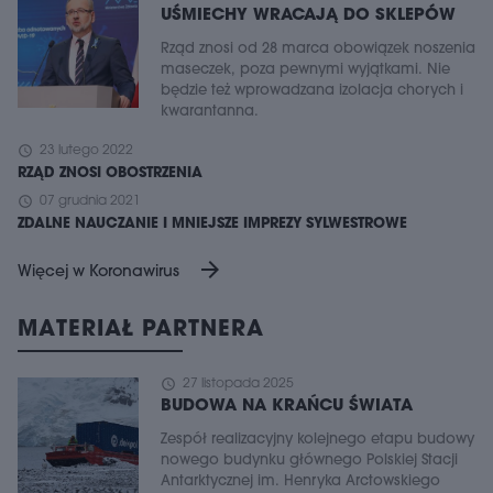
UŚMIECHY WRACAJĄ DO SKLEPÓW
Rząd znosi od 28 marca obowiązek noszenia
maseczek, poza pewnymi wyjątkami. Nie
będzie też wprowadzana izolacja chorych i
kwarantanna.
schedule
23 lutego 2022
RZĄD ZNOSI OBOSTRZENIA
schedule
07 grudnia 2021
ZDALNE NAUCZANIE I MNIEJSZE IMPREZY SYLWESTROWE
arrow_forward
Więcej w Koronawirus
MATERIAŁ PARTNERA
schedule
27 listopada 2025
BUDOWA NA KRAŃCU ŚWIATA
Zespół realizacyjny kolejnego etapu budowy
nowego budynku głównego Polskiej Stacji
Antarktycznej im. Henryka Arctowskiego