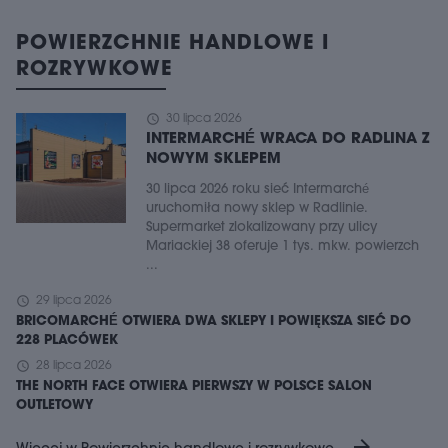
POWIERZCHNIE HANDLOWE I
ROZRYWKOWE
schedule
30 lipca 2026
INTERMARCHÉ WRACA DO RADLINA Z
NOWYM SKLEPEM
30 lipca 2026 roku sieć Intermarché
uruchomiła nowy sklep w Radlinie.
Supermarket zlokalizowany przy ulicy
Mariackiej 38 oferuje 1 tys. mkw. powierzch
...
schedule
29 lipca 2026
BRICOMARCHÉ OTWIERA DWA SKLEPY I POWIĘKSZA SIEĆ DO
228 PLACÓWEK
schedule
28 lipca 2026
THE NORTH FACE OTWIERA PIERWSZY W POLSCE SALON
OUTLETOWY
arrow_forward