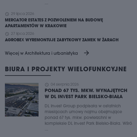
...
schedule
29 lipca 2026
MERCATOR ESTATES Z POZWOLENIEM NA BUDOWĘ
APARTAMENTÓW W KRAKOWIE
schedule
27 lipca 2026
AGROBEX WYREMONTUJE ZABYTKOWY ZAMEK W ŻARACH
arrow_forward
Więcej w Architektura i urbanistyka
BIURA I PROJEKTY WIELOFUNKCYJNE
schedule
04 sierpnia 2026
PONAD 67 TYS. MKW. WYNAJĘTYCH
W DL INVEST PARK BIELSKO-BIAŁA
DL Invest Group podpisała w ostatnich
miesiącach umowy najmu obejmujące
ponad 67 tys. mkw. powierzchni w
kompleksie DL Invest Park Bielsko-Biała. Wśró
...