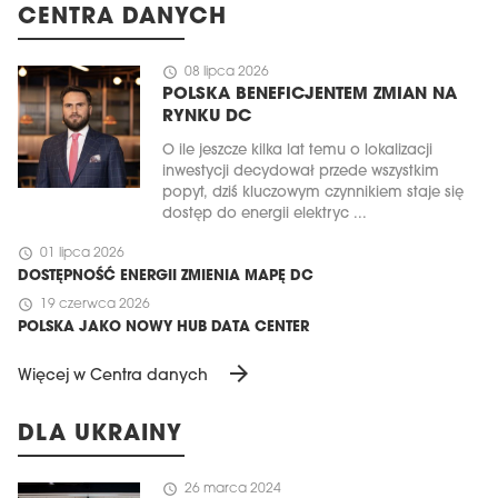
CENTRA DANYCH
schedule
08 lipca 2026
POLSKA BENEFICJENTEM ZMIAN NA
RYNKU DC
O ile jeszcze kilka lat temu o lokalizacji
inwestycji decydował przede wszystkim
popyt, dziś kluczowym czynnikiem staje się
dostęp do energii elektryc ...
schedule
01 lipca 2026
DOSTĘPNOŚĆ ENERGII ZMIENIA MAPĘ DC
schedule
19 czerwca 2026
POLSKA JAKO NOWY HUB DATA CENTER
arrow_forward
Więcej w Centra danych
DLA UKRAINY
schedule
26 marca 2024