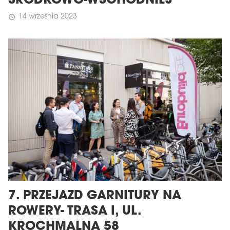
ŚRODKOWO-WSCHODNIEJ
14 września 2023
schedule
7. PRZEJAZD GARNITURY NA
ROWERY- TRASA I, UL.
KROCHMALNA 58