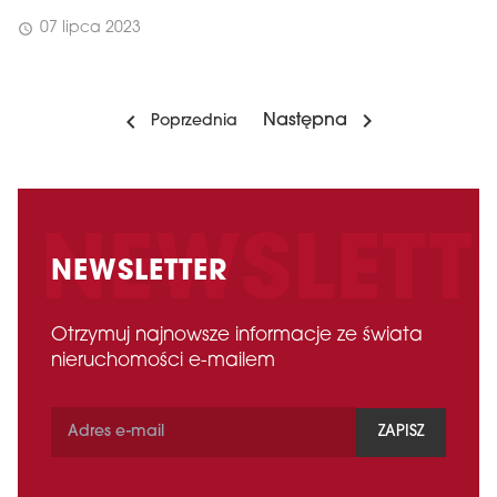
07 lipca 2023
schedule
Następna
Poprzednia
NEWSLETTER
Otrzymuj najnowsze informacje ze świata
nieruchomości e-mailem
ZAPISZ