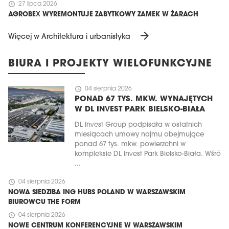
schedule
27 lipca 2026
AGROBEX WYREMONTUJE ZABYTKOWY ZAMEK W ŻARACH
arrow_forward
Więcej w Architektura i urbanistyka
BIURA I PROJEKTY WIELOFUNKCYJNE
schedule
04 sierpnia 2026
PONAD 67 TYS. MKW. WYNAJĘTYCH
W DL INVEST PARK BIELSKO-BIAŁA
DL Invest Group podpisała w ostatnich
miesiącach umowy najmu obejmujące
ponad 67 tys. mkw. powierzchni w
kompleksie DL Invest Park Bielsko-Biała. Wśró
...
schedule
04 sierpnia 2026
NOWA SIEDZIBA ING HUBS POLAND W WARSZAWSKIM
BIUROWCU THE FORM
schedule
04 sierpnia 2026
NOWE CENTRUM KONFERENCYJNE W WARSZAWSKIM