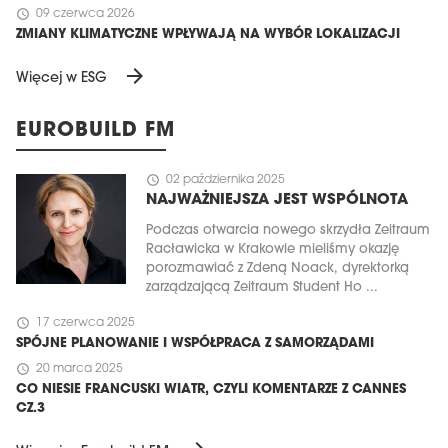
schedule
09 czerwca 2026
ZMIANY KLIMATYCZNE WPŁYWAJĄ NA WYBÓR LOKALIZACJI
arrow_forward
Więcej w ESG
EUROBUILD FM
schedule
02 października 2025
NAJWAŻNIEJSZA JEST WSPÓLNOTA
Podczas otwarcia nowego skrzydła Zeitraum
Racławicka w Krakowie mieliśmy okazję
porozmawiać z Zdeną Noack, dyrektorką
zarządzającą Zeitraum Student Ho ...
schedule
17 czerwca 2025
SPÓJNE PLANOWANIE I WSPÓŁPRACA Z SAMORZĄDAMI
schedule
20 marca 2025
CO NIESIE FRANCUSKI WIATR, CZYLI KOMENTARZE Z CANNES
CZ.3