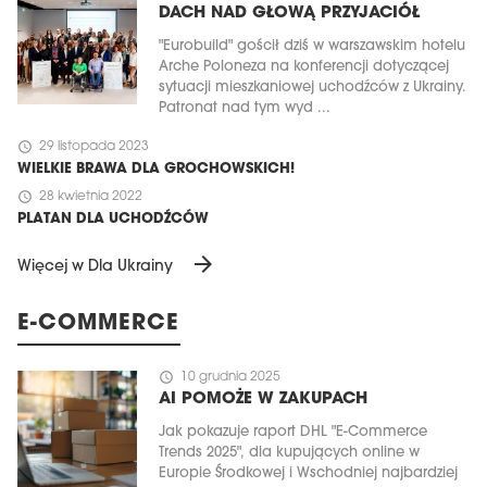
DACH NAD GŁOWĄ PRZYJACIÓŁ
"Eurobuild" gościł dziś w warszawskim hotelu
Arche Poloneza na konferencji dotyczącej
sytuacji mieszkaniowej uchodźców z Ukrainy.
Patronat nad tym wyd ...
schedule
29 listopada 2023
WIELKIE BRAWA DLA GROCHOWSKICH!
schedule
28 kwietnia 2022
PLATAN DLA UCHODŹCÓW
arrow_forward
Więcej w Dla Ukrainy
E-COMMERCE
schedule
10 grudnia 2025
AI POMOŻE W ZAKUPACH
Jak pokazuje raport DHL "E-Commerce
Trends 2025", dla kupujących online w
Europie Środkowej i Wschodniej najbardziej