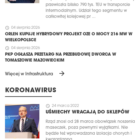
przewiozła blisko 790 tys. TEU w transporcie
intermodalnym. Udział tego segmentu w
całkowitej kolejowej pr ...
schedule
04 sierpnia 2026
ORLEN KUPUJE HYBRYDOWY PROJEKT OZE O MOCY 216 MW W
WIELKOPOLSCE
schedule
04 sierpnia 2026
PKP OGŁASZA PRZETARG NA PRZEBUDOWĘ DWORCA W
TOMASZOWIE MAZOWIECKIM
arrow_forward
Więcej w Infrastruktura
KORONAWIRUS
schedule
24 marca 2022
UŚMIECHY WRACAJĄ DO SKLEPÓW
Rząd znosi od 28 marca obowiązek noszenia
maseczek, poza pewnymi wyjątkami. Nie
będzie też wprowadzana izolacja chorych i
kwarantanna.