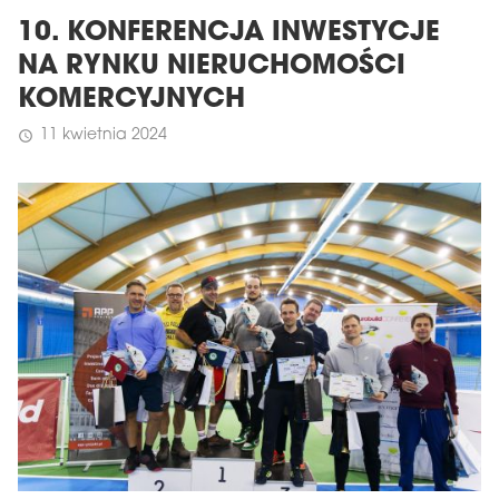
10. KONFERENCJA INWESTYCJE
NA RYNKU NIERUCHOMOŚCI
KOMERCYJNYCH
11 kwietnia 2024
schedule