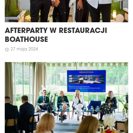
AFTERPARTY W RESTAURACJI
BOATHOUSE
27 maja 2024
schedule