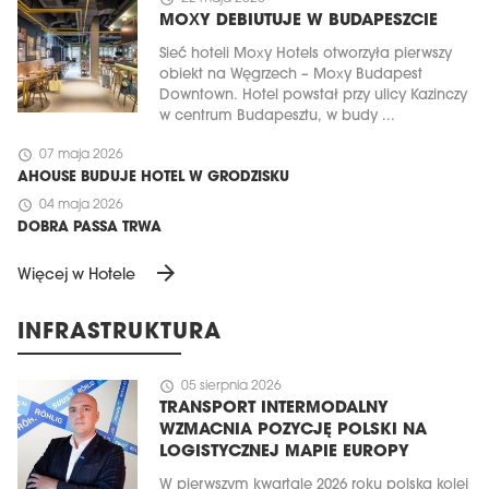
MOXY DEBIUTUJE W BUDAPESZCIE
Sieć hoteli Moxy Hotels otworzyła pierwszy
obiekt na Węgrzech – Moxy Budapest
Downtown. Hotel powstał przy ulicy Kazinczy
w centrum Budapesztu, w budy ...
schedule
07 maja 2026
AHOUSE BUDUJE HOTEL W GRODZISKU
schedule
04 maja 2026
DOBRA PASSA TRWA
arrow_forward
Więcej w Hotele
INFRASTRUKTURA
schedule
05 sierpnia 2026
TRANSPORT INTERMODALNY
WZMACNIA POZYCJĘ POLSKI NA
LOGISTYCZNEJ MAPIE EUROPY
W pierwszym kwartale 2026 roku polska kolej