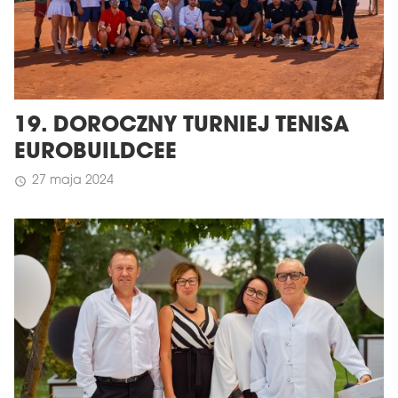
19. DOROCZNY TURNIEJ TENISA
EUROBUILDCEE
27 maja 2024
schedule