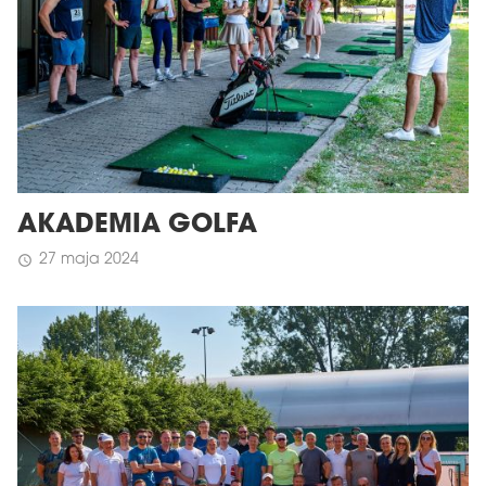
AKADEMIA GOLFA
27 maja 2024
schedule