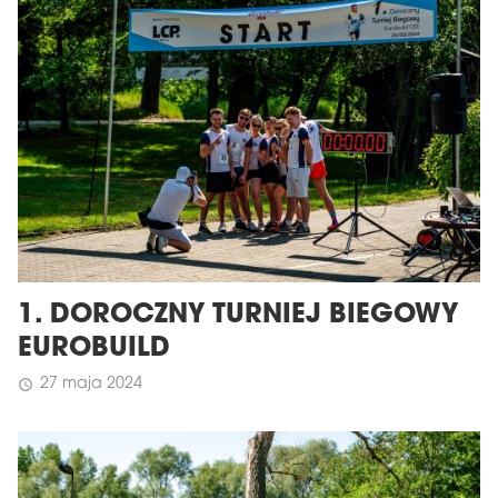
1. DOROCZNY TURNIEJ BIEGOWY
EUROBUILD
27 maja 2024
schedule