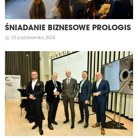
ŚNIADANIE BIZNESOWE PROLOGIS
23 października 2024
schedule