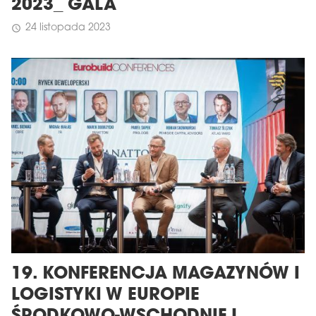
2023_ GALA
24 listopada 2023
schedule
19. KONFERENCJA MAGAZYNÓW I
LOGISTYKI W EUROPIE