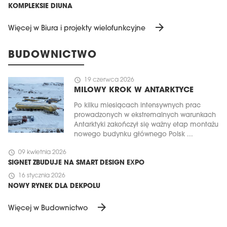
KOMPLEKSIE DIUNA
arrow_forward
Więcej w Biura i projekty wielofunkcyjne
BUDOWNICTWO
schedule
19 czerwca 2026
MILOWY KROK W ANTARKTYCE
Po kilku miesiącach intensywnych prac
prowadzonych w ekstremalnych warunkach
Antarktyki zakończył się ważny etap montażu
nowego budynku głównego Polsk ...
schedule
09 kwietnia 2026
SIGNET ZBUDUJE NA SMART DESIGN EXPO
schedule
16 stycznia 2026
NOWY RYNEK DLA DEKPOLU
arrow_forward
Więcej w Budownictwo