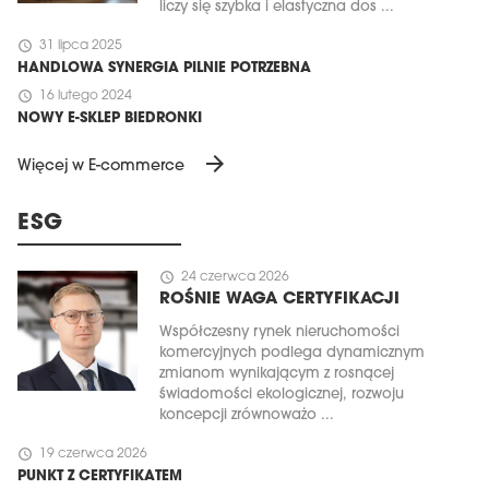
liczy się szybka i elastyczna dos ...
schedule
31 lipca 2025
HANDLOWA SYNERGIA PILNIE POTRZEBNA
schedule
16 lutego 2024
NOWY E-SKLEP BIEDRONKI
arrow_forward
Więcej w E-commerce
ESG
schedule
24 czerwca 2026
ROŚNIE WAGA CERTYFIKACJI
Współczesny rynek nieruchomości
komercyjnych podlega dynamicznym
zmianom wynikającym z rosnącej
świadomości ekologicznej, rozwoju
koncepcji zrównoważo ...
schedule
19 czerwca 2026
PUNKT Z CERTYFIKATEM