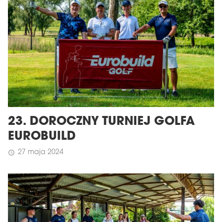
23. DOROCZNY TURNIEJ GOLFA
EUROBUILD
27 maja 2024
schedule