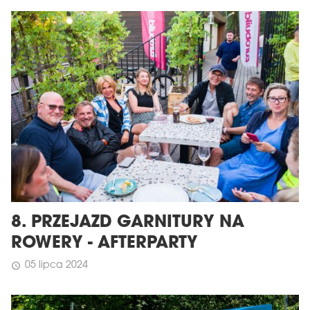
8. PRZEJAZD GARNITURY NA
ROWERY - AFTERPARTY
05 lipca 2024
schedule