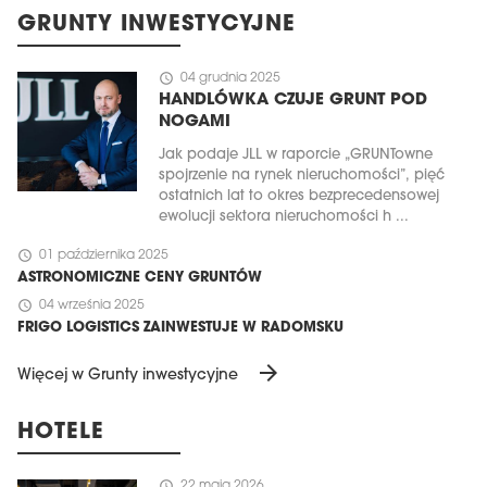
GRUNTY INWESTYCYJNE
schedule
04 grudnia 2025
HANDLÓWKA CZUJE GRUNT POD
NOGAMI
Jak podaje JLL w raporcie „GRUNTowne
spojrzenie na rynek nieruchomości”, pięć
ostatnich lat to okres bezprecedensowej
ewolucji sektora nieruchomości h ...
schedule
01 października 2025
ASTRONOMICZNE CENY GRUNTÓW
schedule
04 września 2025
FRIGO LOGISTICS ZAINWESTUJE W RADOMSKU
arrow_forward
Więcej w Grunty inwestycyjne
HOTELE
schedule
22 maja 2026