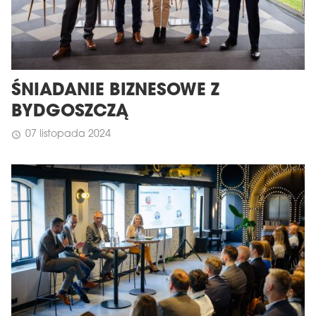
ŚNIADANIE BIZNESOWE Z
BYDGOSZCZĄ
07 listopada 2024
schedule