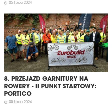
05 lipca 2024
schedule
8. PRZEJAZD GARNITURY NA
ROWERY - II PUNKT STARTOWY:
PORTICO
05 lipca 2024
schedule