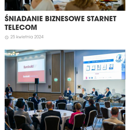
ŚNIADANIE BIZNESOWE STARNET
TELECOM
25 kwietnia 2024
schedule