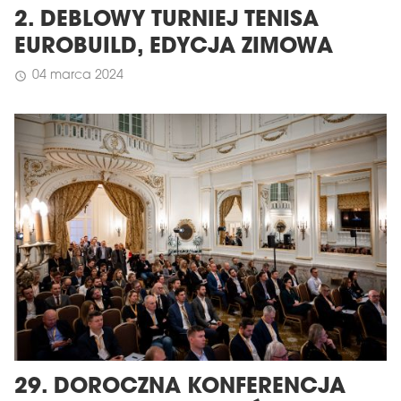
2. DEBLOWY TURNIEJ TENISA
EUROBUILD, EDYCJA ZIMOWA
04 marca 2024
schedule
29. DOROCZNA KONFERENCJA