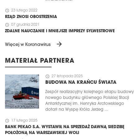
schedule
23 lutego 2022
RZĄD ZNOSI OBOSTRZENIA
schedule
07 grudnia 2021
ZDALNE NAUCZANIE I MNIEJSZE IMPREZY SYLWESTROWE
arrow_forward
Więcej w Koronawirus
MATERIAŁ PARTNERA
schedule
27 listopada 2025
BUDOWA NA KRAŃCU ŚWIATA
Zespół realizacyjny kolejnego etapu budowy
nowego budynku głównego Polskiej Stacji
Antarktycznej im. Henryka Arctowskiego
dotarł na Wyspę Króla Jerzeg ...
schedule
17 lutego 2025
BANK PEKAO S.A. WYSTAWIŁ NA SPRZEDAŻ DAWNĄ SIEDZIBĘ
POŁOŻONĄ NA WARSZAWSKIEJ WOLI