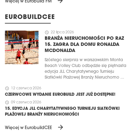
arrow_forward
Więcej w Eurobuild FM
EUROBUILDCEE
schedule
22 lipca 2026
BRANŻA NIERUCHOMOŚCI PO RAZ
15. ZAGRA DLA DOMU RONALDA
MCDONALDA
Szóstego sierpnia w warszawskim Monta
Beach Volley Club odbędzie się piętnasta
edycja JLL Charytatywnego Turnieju
Siatkówki Plażowej Branży Nieruchomo ...
schedule
12 czerwca 2026
CZERWCOWE WYDANIE EUROBUILD JEST JUŻ DOSTĘPNE!
schedule
09 czerwca 2026
15. EDYCJA JLL CHARYTATYWNEGO TURNIEJU SIATKÓWKI
PLAŻOWEJ BRANŻY NIERUCHOMOŚCI
arrow_forward
Więcej w EurobuildCEE