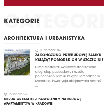
KATEGORIE
ARCHITEKTURA I URBANISTYKA
schedule
03 sierpnia 2026
ZAKOŃCZONO PRZEBUDOWĘ ZAMKU
KSIĄŻĄT POMORSKICH W SZCZECINIE
Firma Mostostal Warszawa sfinalizowała
drugi etap przebudowy skrzydła
północnego Zamku Książąt Pomorskich w
Szczecinie. Inwestycja obejmowała również
...
schedule
29 lipca 2026
MERCATOR ESTATES Z POZWOLENIEM NA BUDOWĘ
APARTAMENTÓW W KRAKOWIE