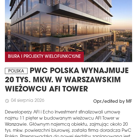
BIURA I PROJEKTY WIELOFUNKCYJNE
PWC POLSKA WYNAJMUJE
POLSKA
20 TYS. MKW. W WARSZAWSKIM
WIEŻOWCU AFI TOWER
04 sierpnia 2026
schedule
Opr./edited by MF
Deweloperzy AFI i Echo Investment sfinalizowali umowę
najmu 11 pięter w budowanym wieżowcu AFI Tower w
Warszawie. Głównym najemcą obiektu, zajmując około 20
tys. mkw. powierzchni biurowej, została firma doradcza PwC
Polska. Przeprowadzka do nowej siedziby zaplanowana jest