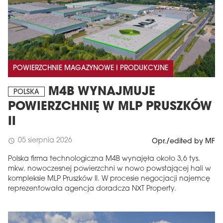
POWIERZCHNIE MAGAZYNOWE I PRODUKCYJNE
M4B WYNAJMUJE
POLSKA
POWIERZCHNIĘ W MLP PRUSZKÓW
II
05 sierpnia 2026
schedule
Opr./edited by MF
Polska firma technologiczna M4B wynajęła około 3,6 tys.
mkw. nowoczesnej powierzchni w nowo powstającej hali w
kompleksie MLP Pruszków II. W procesie negocjacji najemcę
reprezentowała agencja doradcza NXT Property.