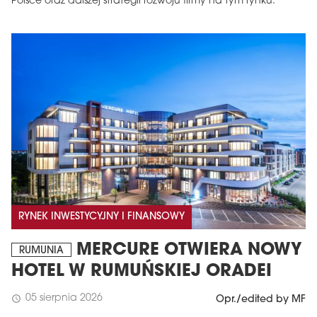
Polsce oraz dalszej strategii rozwoju firmy na tym rynku.
RYNEK INWESTYCYJNY I FINANSOWY
MERCURE OTWIERA NOWY
RUMUNIA
HOTEL W RUMUŃSKIEJ ORADEI
05 sierpnia 2026
schedule
Opr./edited by MF