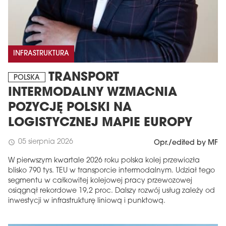
INFRASTRUKTURA
TRANSPORT
POLSKA
INTERMODALNY WZMACNIA
POZYCJĘ POLSKI NA
LOGISTYCZNEJ MAPIE EUROPY
05 sierpnia 2026
schedule
Opr./edited by MF
W pierwszym kwartale 2026 roku polska kolej przewiozła
blisko 790 tys. TEU w transporcie intermodalnym. Udział tego
segmentu w całkowitej kolejowej pracy przewozowej
osiągnął rekordowe 19,2 proc. Dalszy rozwój usług zależy od
inwestycji w infrastrukturę liniową i punktową.