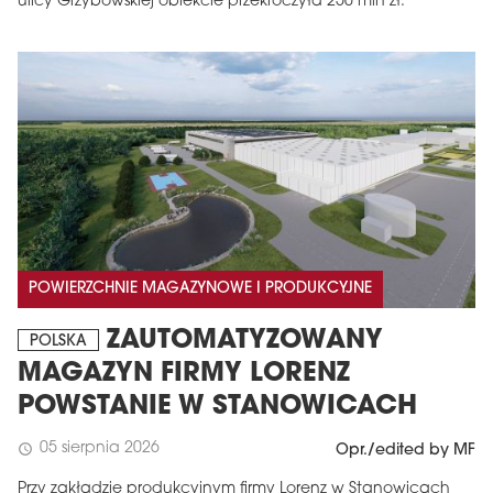
ulicy Grzybowskiej obiekcie przekroczyła 250 mln zł.
POWIERZCHNIE MAGAZYNOWE I PRODUKCYJNE
ZAUTOMATYZOWANY
POLSKA
MAGAZYN FIRMY LORENZ
POWSTANIE W STANOWICACH
05 sierpnia 2026
schedule
Opr./edited by MF
Przy zakładzie produkcyjnym firmy Lorenz w Stanowicach