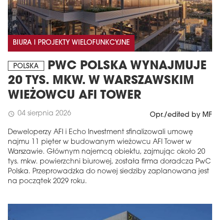
BIURA I PROJEKTY WIELOFUNKCYJNE
PWC POLSKA WYNAJMUJE
POLSKA
20 TYS. MKW. W WARSZAWSKIM
WIEŻOWCU AFI TOWER
04 sierpnia 2026
schedule
Opr./edited by MF
Deweloperzy AFI i Echo Investment sfinalizowali umowę
najmu 11 pięter w budowanym wieżowcu AFI Tower w
Warszawie. Głównym najemcą obiektu, zajmując około 20
tys. mkw. powierzchni biurowej, została firma doradcza PwC
Polska. Przeprowadzka do nowej siedziby zaplanowana jest
na początek 2029 roku.