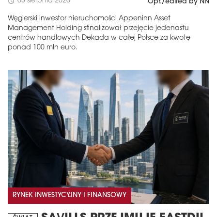
03 sierpnia 2026
schedule
Opr./edited by NN
Węgierski inwestor nieruchomości Appeninn Asset
Management Holding sfinalizował przejęcie jedenastu
centrów handlowych Dekada w całej Polsce za kwotę
ponad 100 mln euro.
RYNEK INWESTYCYJNY I FINANSOWY