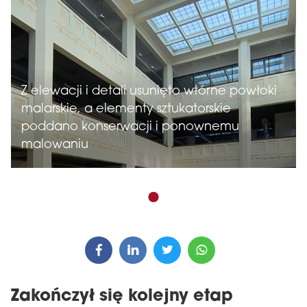
Z elewacji i detali usunięto wtórne powłoki
malarskie, a elementy sztukatorskie
poddano konserwacji i ponownemu
malowaniu
Zakończył się kolejny etap