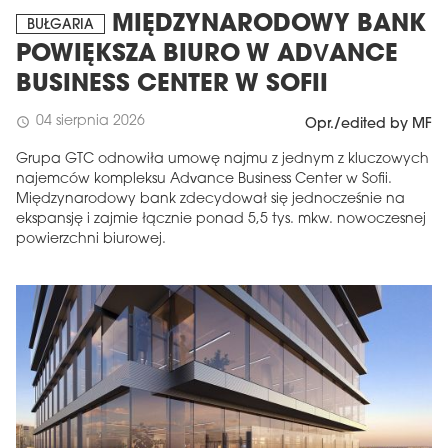
MIĘDZYNARODOWY BANK
BUŁGARIA
POWIĘKSZA BIURO W ADVANCE
BUSINESS CENTER W SOFII
04 sierpnia 2026
schedule
Opr./edited by MF
Grupa GTC odnowiła umowę najmu z jednym z kluczowych
najemców kompleksu Advance Business Center w Sofii.
Międzynarodowy bank zdecydował się jednocześnie na
ekspansję i zajmie łącznie ponad 5,5 tys. mkw. nowoczesnej
powierzchni biurowej.