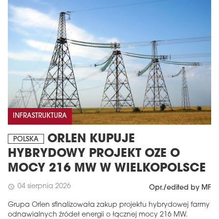
INFRASTRUKTURA
ORLEN KUPUJE
POLSKA
HYBRYDOWY PROJEKT OZE O
MOCY 216 MW W WIELKOPOLSCE
04 sierpnia 2026
schedule
Opr./edited by MF
Grupa Orlen sfinalizowała zakup projektu hybrydowej farmy
odnawialnych źródeł energii o łącznej mocy 216 MW.