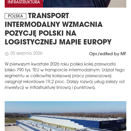
INFRASTRUKTURA
TRANSPORT
POLSKA
INTERMODALNY WZMACNIA
POZYCJĘ POLSKI NA
LOGISTYCZNEJ MAPIE EUROPY
05 sierpnia 2026
schedule
Opr./edited by MF
W pierwszym kwartale 2026 roku polska kolej przewiozła
blisko 790 tys. TEU w transporcie intermodalnym. Udział tego
segmentu w całkowitej kolejowej pracy przewozowej
osiągnął rekordowe 19,2 proc. Dalszy rozwój usług zależy od
inwestycji w infrastrukturę liniową i punktową.