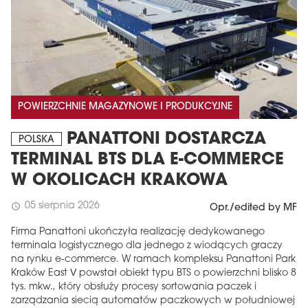
POWIERZCHNIE MAGAZYNOWE I PRODUKCYJNE
PANATTONI DOSTARCZA
POLSKA
TERMINAL BTS DLA E-COMMERCE
W OKOLICACH KRAKOWA
05 sierpnia 2026
schedule
Opr./edited by MF
Firma Panattoni ukończyła realizację dedykowanego
terminala logistycznego dla jednego z wiodących graczy
na rynku e-commerce. W ramach kompleksu Panattoni Park
Kraków East V powstał obiekt typu BTS o powierzchni blisko 8
tys. mkw., który obsłuży procesy sortowania paczek i
zarządzania siecią automatów paczkowych w południowej