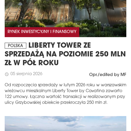
RYNEK INWESTYCYJNY I FINANSOWY
LIBERTY TOWER ZE
POLSKA
SPRZEDAŻĄ NA POZIOMIE 250 MLN
ZŁ W PÓŁ ROKU
05 sierpnia 2026
schedule
Opr./edited by MF
Od rozpoczęcia sprzedaży w lutym 2026 roku w warszawskim
wieżowcu mieszkalnym Liberty Tower by Cavatina zawarto
122 umowy. Łączna wartość transakcji w realizowanym przy
ulicy Grzybowskiej obiekcie przekroczyła 250 mln zł.