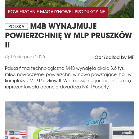
POWIERZCHNIE MAGAZYNOWE I PRODUKCYJNE
M4B WYNAJMUJE
POLSKA
POWIERZCHNIĘ W MLP PRUSZKÓW
II
05 sierpnia 2026
schedule
Opr./edited by MF
Polska firma technologiczna M4B wynajęła około 3,6 tys.
mkw. nowoczesnej powierzchni w nowo powstającej hali w
kompleksie MLP Pruszków II. W procesie negocjacji najemcę
reprezentowała agencja doradcza NXT Property.