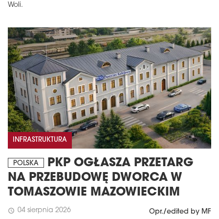
Woli.
INFRASTRUKTURA
PKP OGŁASZA PRZETARG
POLSKA
NA PRZEBUDOWĘ DWORCA W
TOMASZOWIE MAZOWIECKIM
04 sierpnia 2026
schedule
Opr./edited by MF