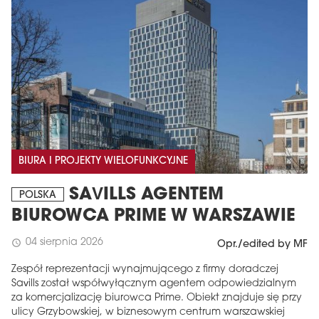
BIURA I PROJEKTY WIELOFUNKCYJNE
SAVILLS AGENTEM
POLSKA
BIUROWCA PRIME W WARSZAWIE
04 sierpnia 2026
schedule
Opr./edited by MF
Zespół reprezentacji wynajmującego z firmy doradczej
Savills został współwyłącznym agentem odpowiedzialnym
za komercjalizację biurowca Prime. Obiekt znajduje się przy
ulicy Grzybowskiej, w biznesowym centrum warszawskiej