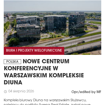
BIURA I PROJEKTY WIELOFUNKCYJNE
NOWE CENTRUM
POLSKA
KONFERENCYJNE W
WARSZAWSKIM KOMPLEKSIE
DIUNA
04 sierpnia 2026
schedule
Opr./edited by MF
Kompleks biurowy Diuna na warszawskim Służewcu,