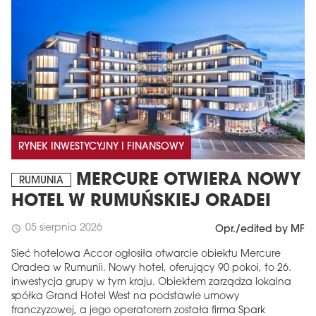
RYNEK INWESTYCYJNY I FINANSOWY
MERCURE OTWIERA NOWY
RUMUNIA
HOTEL W RUMUŃSKIEJ ORADEI
05 sierpnia 2026
schedule
Opr./edited by MF
Sieć hotelowa Accor ogłosiła otwarcie obiektu Mercure
Oradea w Rumunii. Nowy hotel, oferujący 90 pokoi, to 26.
inwestycja grupy w tym kraju. Obiektem zarządza lokalna
spółka Grand Hotel West na podstawie umowy
franczyzowej, a jego operatorem została firma Spark