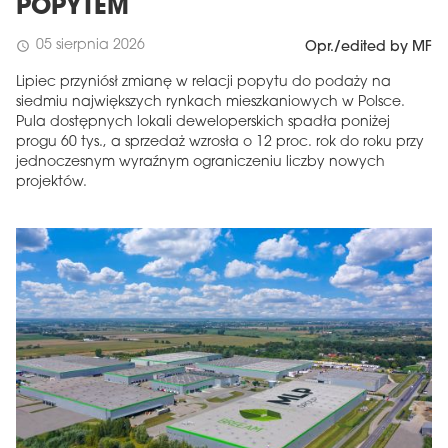
POPYTEM
05 sierpnia 2026
schedule
Opr./edited by MF
Lipiec przyniósł zmianę w relacji popytu do podaży na
siedmiu największych rynkach mieszkaniowych w Polsce.
Pula dostępnych lokali deweloperskich spadła poniżej
progu 60 tys., a sprzedaż wzrosła o 12 proc. rok do roku przy
jednoczesnym wyraźnym ograniczeniu liczby nowych
projektów.