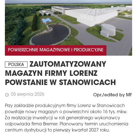
POWIERZCHNIE MAGAZYNOWE I PRODUKCYJNE
ZAUTOMATYZOWANY
POLSKA
MAGAZYN FIRMY LORENZ
POWSTANIE W STANOWICACH
05 sierpnia 2026
schedule
Opr./edited by MF
Przy zakładzie produkcyjnym firmy Lorenz w Stanowicach
powstaje nowy magazyn o powierzchni około 16 tys. mkw.
Za realizację inwestycji w roli generalnego wykonawcy
odpowiada firma Bremer. Planowany termin uruchomienia
centrum dystrybucji to pierwszy kwartał 2027 roku.