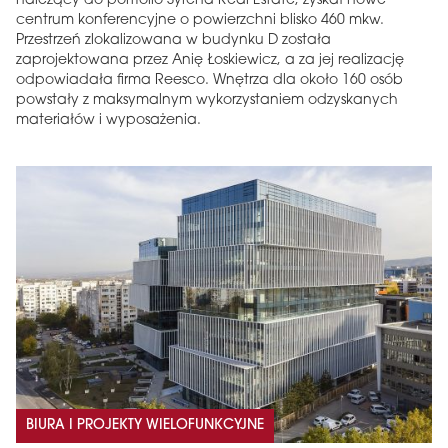
należący do portfolio Syrena Real Estate, zyskał nowe
centrum konferencyjne o powierzchni blisko 460 mkw.
Przestrzeń zlokalizowana w budynku D została
zaprojektowana przez Anię Łoskiewicz, a za jej realizację
odpowiadała firma Reesco. Wnętrza dla około 160 osób
powstały z maksymalnym wykorzystaniem odzyskanych
materiałów i wyposażenia.
BIURA I PROJEKTY WIELOFUNKCYJNE