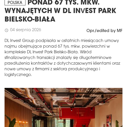
PONAD 67 TYS. MKW.
POLSKA
WYNAJĘTYCH W DL INVEST PARK
BIELSKO-BIAŁA
04 sierpnia 2026
schedule
Opr./edited by MF
DL Invest Group podpisała w ostatnich miesiącach umowy
najmu obejmujące ponad 67 tys. mkw. powierzchni w
kompleksie DL Invest Park Bielsko-Biała. Wśród
sfinalizowanych transakcji znalazły się długoterminowe
przedłużenia kontraktów z dotychczasowymi klientami oraz
nowe umowy z firmami z sektora produkcyjnego i
logistycznego.