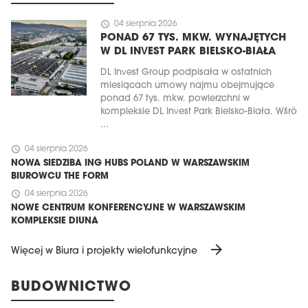
schedule
04 sierpnia 2026
PONAD 67 TYS. MKW. WYNAJĘTYCH
W DL INVEST PARK BIELSKO-BIAŁA
DL Invest Group podpisała w ostatnich
miesiącach umowy najmu obejmujące
ponad 67 tys. mkw. powierzchni w
kompleksie DL Invest Park Bielsko-Biała. Wśró
...
schedule
04 sierpnia 2026
NOWA SIEDZIBA ING HUBS POLAND W WARSZAWSKIM
BIUROWCU THE FORM
schedule
04 sierpnia 2026
NOWE CENTRUM KONFERENCYJNE W WARSZAWSKIM
KOMPLEKSIE DIUNA
arrow_forward
Więcej w Biura i projekty wielofunkcyjne
BUDOWNICTWO