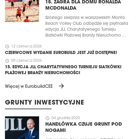
15. ZAGRA DLA DOMU RONALDA
MCDONALDA
Szóstego sierpnia w warszawskim Monta
Beach Volley Club odbędzie się piętnasta
edycja JLL Charytatywnego Turnieju
Siatkówki Plażowej Branży Nieruchomo ...
schedule
12 czerwca 2026
CZERWCOWE WYDANIE EUROBUILD JEST JUŻ DOSTĘPNE!
schedule
09 czerwca 2026
15. EDYCJA JLL CHARYTATYWNEGO TURNIEJU SIATKÓWKI
PLAŻOWEJ BRANŻY NIERUCHOMOŚCI
arrow_forward
Więcej w EurobuildCEE
GRUNTY INWESTYCYJNE
schedule
04 grudnia 2025
HANDLÓWKA CZUJE GRUNT POD
NOGAMI