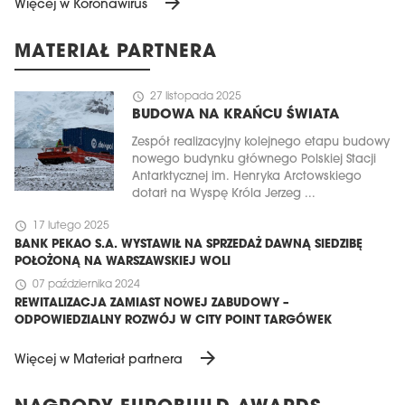
arrow_forward
Więcej w Koronawirus
MATERIAŁ PARTNERA
schedule
27 listopada 2025
BUDOWA NA KRAŃCU ŚWIATA
Zespół realizacyjny kolejnego etapu budowy
nowego budynku głównego Polskiej Stacji
Antarktycznej im. Henryka Arctowskiego
dotarł na Wyspę Króla Jerzeg ...
schedule
17 lutego 2025
BANK PEKAO S.A. WYSTAWIŁ NA SPRZEDAŻ DAWNĄ SIEDZIBĘ
POŁOŻONĄ NA WARSZAWSKIEJ WOLI
schedule
07 października 2024
REWITALIZACJA ZAMIAST NOWEJ ZABUDOWY –
ODPOWIEDZIALNY ROZWÓJ W CITY POINT TARGÓWEK
arrow_forward
Więcej w Materiał partnera