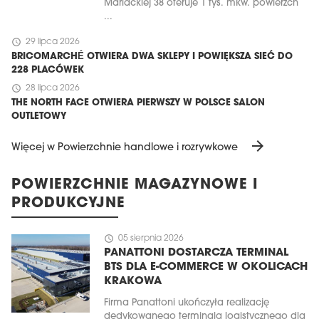
Mariackiej 38 oferuje 1 tys. mkw. powierzch
...
schedule
29 lipca 2026
BRICOMARCHÉ OTWIERA DWA SKLEPY I POWIĘKSZA SIEĆ DO
228 PLACÓWEK
schedule
28 lipca 2026
THE NORTH FACE OTWIERA PIERWSZY W POLSCE SALON
OUTLETOWY
arrow_forward
Więcej w Powierzchnie handlowe i rozrywkowe
POWIERZCHNIE MAGAZYNOWE I
PRODUKCYJNE
schedule
05 sierpnia 2026
PANATTONI DOSTARCZA TERMINAL
BTS DLA E-COMMERCE W OKOLICACH
KRAKOWA
Firma Panattoni ukończyła realizację
dedykowanego terminala logistycznego dla