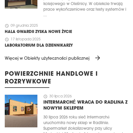
kolejowego w Oleśnicy. W obiekcie trwają
prace wykończeniowe oraz testy systemów i
...
schedule
09 grudnia 2025
HALA GWARDII ZYSKA NOWE ŻYCIE
schedule
17 listopada 2025
LABORATORIUM DLA DZIENNIKARZY
arrow_forward
Więcej w Obiekty użyteczności publicznej
POWIERZCHNIE HANDLOWE I
ROZRYWKOWE
schedule
30 lipca 2026
INTERMARCHÉ WRACA DO RADLINA Z
NOWYM SKLEPEM
30 lipca 2026 roku sieć Intermarché
uruchomiła nowy sklep w Radlinie.
Supermarket zlokalizowany przy ulicy