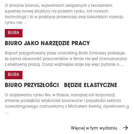
O zmianie brandu, wyzwaniach związanych z tworzeniem
zupełnie nowej struktury na polskim rynku, roli nowych
technologii i AI w praktyce prawniczej oraz kierunkach rozwoju
rynku nie ...
BIURA
BIURO JAKO NARZĘDZIE PRACY
Raport przygotowany przez coworking Brain Embassy pokazuje,
że sama obecność pracowników w firmie nie jest równoznaczna
z efektywną pracą. Coraz ważniejsze staje się więc pytanie o ...
BIURA
BIURO PRZYSZŁOŚCI BĘDZIE ELASTYCZNE
O dojrzewaniu rynku flex w Polsce, rosnącej roli korporacji,
zmianie podejścia właścicieli biurowców i przyszłości sektora
coworkingowego rozmawiamy z Michałem Kwintą, dyrektorem g
...
arrow_forward
Więcej w tym wydaniu