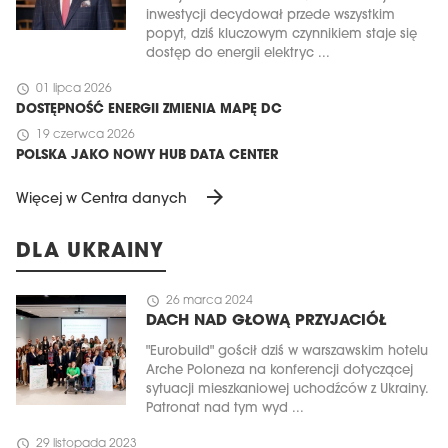
inwestycji decydował przede wszystkim
popyt, dziś kluczowym czynnikiem staje się
dostęp do energii elektryc ...
schedule
01 lipca 2026
DOSTĘPNOŚĆ ENERGII ZMIENIA MAPĘ DC
schedule
19 czerwca 2026
POLSKA JAKO NOWY HUB DATA CENTER
arrow_forward
Więcej w Centra danych
DLA UKRAINY
schedule
26 marca 2024
DACH NAD GŁOWĄ PRZYJACIÓŁ
"Eurobuild" gościł dziś w warszawskim hotelu
Arche Poloneza na konferencji dotyczącej
sytuacji mieszkaniowej uchodźców z Ukrainy.
Patronat nad tym wyd ...
schedule
29 listopada 2023