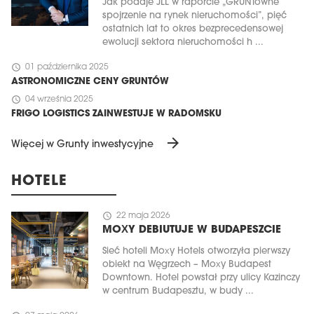
Jak podaje JLL w raporcie „GRUNTowne
spojrzenie na rynek nieruchomości”, pięć
ostatnich lat to okres bezprecedensowej
ewolucji sektora nieruchomości h ...
schedule
01 października 2025
ASTRONOMICZNE CENY GRUNTÓW
schedule
04 września 2025
FRIGO LOGISTICS ZAINWESTUJE W RADOMSKU
arrow_forward
Więcej w Grunty inwestycyjne
HOTELE
schedule
22 maja 2026
MOXY DEBIUTUJE W BUDAPESZCIE
Sieć hoteli Moxy Hotels otworzyła pierwszy
obiekt na Węgrzech – Moxy Budapest
Downtown. Hotel powstał przy ulicy Kazinczy
w centrum Budapesztu, w budy ...