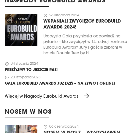
NAGRODY EUROBUILD AWARDS
schedule
26 listopada 2024
WSPANIALI ZWYCIĘZCY EUROBUILD
AWARDS 2024!
Uroczysta Gala przyniosła odpowiedź na
pytanie – kto zwyciężył w 14. edycji konkursu
Eurobuild Awards? Jury i goście zebrani w
hotelu Double Tree by H ...
schedule
04 stycznia 2024
PRZEŻYJMY TO JESZCZE RAZ!
schedule
20 listopada 2023
GALA EUROBUILD AWARDS JUŻ DZIŚ – NA ŻYWO I ONLINE!
arrow_forward
Więcej w Nagrody Eurobuild Awards
NOSEM W NOS
schedule
06 czerwca 2024
NOSEM W NOS Z... WŁADYSŁAWEM