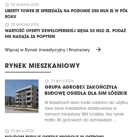
schedule
05 sierpnia 2026
LIBERTY TOWER ZE SPRZEDAŻĄ NA POZIOMIE 250 MLN ZŁ W PÓŁ
ROKU
schedule
05 sierpnia 2026
WARTOŚĆ OFERTY DEWELOPERSKIEJ SIĘGA 52 MLD ZŁ. PODAŻ
NIE NADĄŻA ZA POPYTEM
arrow_forward
Więcej w Rynek inwestycyjny i finansowy
RYNEK MIESZKANIOWY
schedule
23 lipca 2026
GRUPA AGROBEX ZAKOŃCZYŁA
BUDOWĘ OSIEDLA DLA SIM ŁÓDZKIE
W Brzezinach koło Łodzi oddano do użytku
dwa bloki mieszkalne zrealizowane w
ramach inicjatywy SIM Łódzkie. Na rynek
trafiło 80 gotowych do zamieszkan ...
schedule
23 lipca 2026