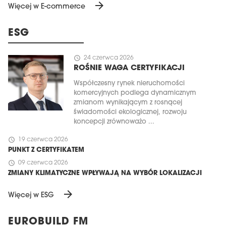
arrow_forward
Więcej w E-commerce
ESG
schedule
24 czerwca 2026
ROŚNIE WAGA CERTYFIKACJI
Współczesny rynek nieruchomości
komercyjnych podlega dynamicznym
zmianom wynikającym z rosnącej
świadomości ekologicznej, rozwoju
koncepcji zrównoważo ...
schedule
19 czerwca 2026
PUNKT Z CERTYFIKATEM
schedule
09 czerwca 2026
ZMIANY KLIMATYCZNE WPŁYWAJĄ NA WYBÓR LOKALIZACJI
arrow_forward
Więcej w ESG
EUROBUILD FM