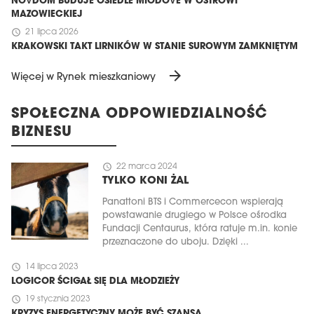
NOVDOM BUDUJE OSIEDLE MIODOVE W OSTROWI
MAZOWIECKIEJ
schedule
21 lipca 2026
KRAKOWSKI TAKT LIRNIKÓW W STANIE SUROWYM ZAMKNIĘTYM
arrow_forward
Więcej w Rynek mieszkaniowy
SPOŁECZNA ODPOWIEDZIALNOŚĆ
BIZNESU
schedule
22 marca 2024
TYLKO KONI ŻAL
Panattoni BTS i Commercecon wspierają
powstawanie drugiego w Polsce ośrodka
Fundacji Centaurus, która ratuje m.in. konie
przeznaczone do uboju. Dzięki ...
schedule
14 lipca 2023
LOGICOR ŚCIGAŁ SIĘ DLA MŁODZIEŻY
schedule
19 stycznia 2023
KRYZYS ENERGETYCZNY MOŻE BYĆ SZANSĄ