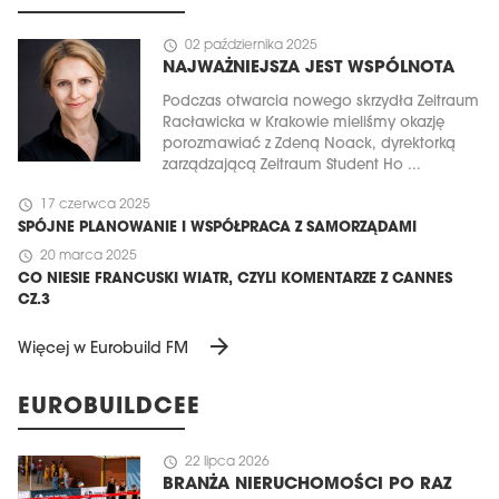
schedule
02 października 2025
NAJWAŻNIEJSZA JEST WSPÓLNOTA
Podczas otwarcia nowego skrzydła Zeitraum
Racławicka w Krakowie mieliśmy okazję
porozmawiać z Zdeną Noack, dyrektorką
zarządzającą Zeitraum Student Ho ...
schedule
17 czerwca 2025
SPÓJNE PLANOWANIE I WSPÓŁPRACA Z SAMORZĄDAMI
schedule
20 marca 2025
CO NIESIE FRANCUSKI WIATR, CZYLI KOMENTARZE Z CANNES
CZ.3
arrow_forward
Więcej w Eurobuild FM
EUROBUILDCEE
schedule
22 lipca 2026
BRANŻA NIERUCHOMOŚCI PO RAZ