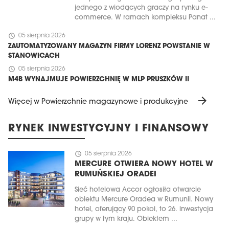
jednego z wiodących graczy na rynku e-
commerce. W ramach kompleksu Panat ...
schedule
05 sierpnia 2026
ZAUTOMATYZOWANY MAGAZYN FIRMY LORENZ POWSTANIE W
STANOWICACH
schedule
05 sierpnia 2026
M4B WYNAJMUJE POWIERZCHNIĘ W MLP PRUSZKÓW II
arrow_forward
Więcej w Powierzchnie magazynowe i produkcyjne
RYNEK INWESTYCYJNY I FINANSOWY
schedule
05 sierpnia 2026
MERCURE OTWIERA NOWY HOTEL W
RUMUŃSKIEJ ORADEI
Sieć hotelowa Accor ogłosiła otwarcie
obiektu Mercure Oradea w Rumunii. Nowy
hotel, oferujący 90 pokoi, to 26. inwestycja
grupy w tym kraju. Obiektem ...