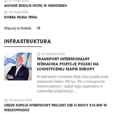
schedule
07 maja 2026
AHOUSE BUDUJE HOTEL W GRODZISKU
schedule
04 maja 2026
DOBRA PASSA TRWA
arrow_forward
Więcej w Hotele
INFRASTRUKTURA
schedule
05 sierpnia 2026
TRANSPORT INTERMODALNY
WZMACNIA POZYCJĘ POLSKI NA
LOGISTYCZNEJ MAPIE EUROPY
W pierwszym kwartale 2026 roku polska kolej
przewiozła blisko 790 tys. TEU w transporcie
intermodalnym. Udział tego segmentu w
całkowitej kolejowej pr ...
schedule
04 sierpnia 2026
ORLEN KUPUJE HYBRYDOWY PROJEKT OZE O MOCY 216 MW W
WIELKOPOLSCE