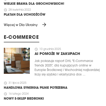
WIELKIE BRAWA DLA GROCHOWSKICH!
schedule
28 kwietnia 2022
PLATAN DLA UCHODŹCÓW
arrow_forward
Więcej w Dla Ukrainy
E-COMMERCE
schedule
10 grudnia 2025
AI POMOŻE W ZAKUPACH
Jak pokazuje raport DHL "E-Commerce
Trends 2025", dla kupujących online w
Europie Środkowej i Wschodniej najbardziej
liczy się szybka i elastyczna dos ...
schedule
31 lipca 2025
HANDLOWA SYNERGIA PILNIE POTRZEBNA
schedule
16 lutego 2024
NOWY E-SKLEP BIEDRONKI