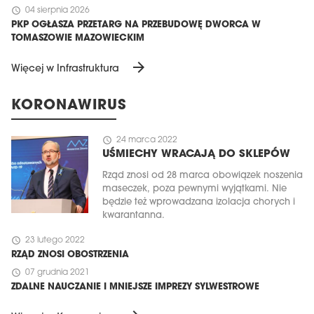
schedule
04 sierpnia 2026
PKP OGŁASZA PRZETARG NA PRZEBUDOWĘ DWORCA W
TOMASZOWIE MAZOWIECKIM
arrow_forward
Więcej w Infrastruktura
KORONAWIRUS
schedule
24 marca 2022
UŚMIECHY WRACAJĄ DO SKLEPÓW
Rząd znosi od 28 marca obowiązek noszenia
maseczek, poza pewnymi wyjątkami. Nie
będzie też wprowadzana izolacja chorych i
kwarantanna.
schedule
23 lutego 2022
RZĄD ZNOSI OBOSTRZENIA
schedule
07 grudnia 2021
ZDALNE NAUCZANIE I MNIEJSZE IMPREZY SYLWESTROWE