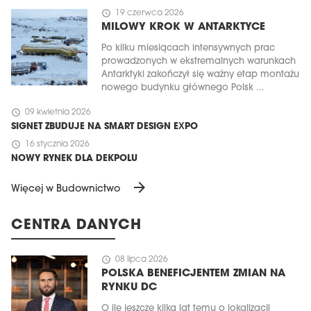
schedule
19 czerwca 2026
MILOWY KROK W ANTARKTYCE
Po kilku miesiącach intensywnych prac
prowadzonych w ekstremalnych warunkach
Antarktyki zakończył się ważny etap montażu
nowego budynku głównego Polsk ...
schedule
09 kwietnia 2026
SIGNET ZBUDUJE NA SMART DESIGN EXPO
schedule
16 stycznia 2026
NOWY RYNEK DLA DEKPOLU
arrow_forward
Więcej w Budownictwo
CENTRA DANYCH
schedule
08 lipca 2026
POLSKA BENEFICJENTEM ZMIAN NA
RYNKU DC
O ile jeszcze kilka lat temu o lokalizacji