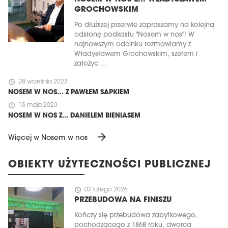
GROCHOWSKIM
Po dłuższej przerwie zapraszamy na kolejną
odsłonę podkastu "Nosem w nos"! W
najnowszym odcinku rozmawiamy z
Władysławem Grochowskim, szefem i
założyc ...
schedule
28 września 2023
NOSEM W NOS… Z PAWŁEM SAPKIEM
schedule
15 maja 2023
NOSEM W NOS Z... DANIELEM BIENIASEM
arrow_forward
Więcej w Nosem w nos
OBIEKTY UŻYTECZNOŚCI PUBLICZNEJ
schedule
02 lutego 2026
PRZEBUDOWA NA FINISZU
Kończy się przebudowa zabytkowego,
pochodzącego z 1868 roku, dworca