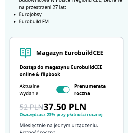
budownictwa w Polsce i regionu CEE, zebrane
na przestrzeni 27 lat;
Eurojobsy
Eurobuild FM
Magazyn EurobuildCEE
Dostęp do magazynu EurobuildCEE
online & flipbook
Aktualne
Prenumerata
wydanie
roczna
37.50 PLN
52 PLN
Oszczędzasz 23% przy płatności rocznej
Miesięcznie na jednym urządzeniu.
Płatność roczna