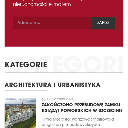
nieruchomości e-mailem
ZAPISZ
KATEGORIE
ARCHITEKTURA I URBANISTYKA
schedule
03 sierpnia 2026
ZAKOŃCZONO PRZEBUDOWĘ ZAMKU
KSIĄŻĄT POMORSKICH W SZCZECINIE
Firma Mostostal Warszawa sfinalizowała
drugi etap przebudowy skrzydła