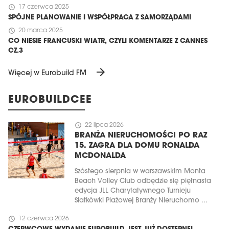
schedule
17 czerwca 2025
SPÓJNE PLANOWANIE I WSPÓŁPRACA Z SAMORZĄDAMI
schedule
20 marca 2025
CO NIESIE FRANCUSKI WIATR, CZYLI KOMENTARZE Z CANNES
CZ.3
arrow_forward
Więcej w Eurobuild FM
EUROBUILDCEE
schedule
22 lipca 2026
BRANŻA NIERUCHOMOŚCI PO RAZ
15. ZAGRA DLA DOMU RONALDA
MCDONALDA
Szóstego sierpnia w warszawskim Monta
Beach Volley Club odbędzie się piętnasta
edycja JLL Charytatywnego Turnieju
Siatkówki Plażowej Branży Nieruchomo ...
schedule
12 czerwca 2026