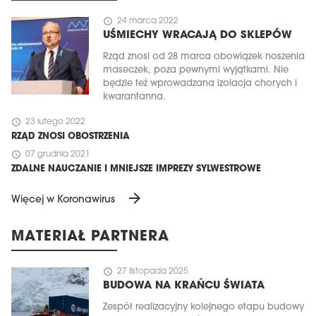
schedule
24 marca 2022
UŚMIECHY WRACAJĄ DO SKLEPÓW
Rząd znosi od 28 marca obowiązek noszenia
maseczek, poza pewnymi wyjątkami. Nie
będzie też wprowadzana izolacja chorych i
kwarantanna.
schedule
23 lutego 2022
RZĄD ZNOSI OBOSTRZENIA
schedule
07 grudnia 2021
ZDALNE NAUCZANIE I MNIEJSZE IMPREZY SYLWESTROWE
arrow_forward
Więcej w Koronawirus
MATERIAŁ PARTNERA
schedule
27 listopada 2025
BUDOWA NA KRAŃCU ŚWIATA
Zespół realizacyjny kolejnego etapu budowy