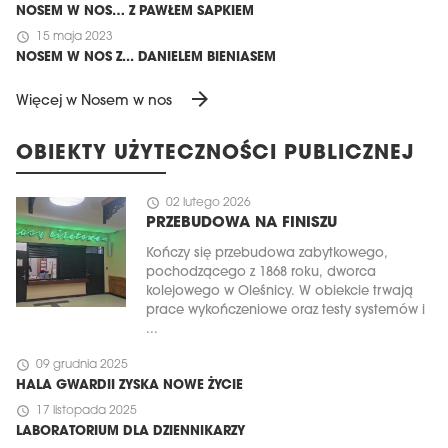
NOSEM W NOS… Z PAWŁEM SAPKIEM
schedule
15 maja 2023
NOSEM W NOS Z... DANIELEM BIENIASEM
arrow_forward
Więcej w Nosem w nos
OBIEKTY UŻYTECZNOŚCI PUBLICZNEJ
schedule
02 lutego 2026
PRZEBUDOWA NA FINISZU
Kończy się przebudowa zabytkowego,
pochodzącego z 1868 roku, dworca
kolejowego w Oleśnicy. W obiekcie trwają
prace wykończeniowe oraz testy systemów i
...
schedule
09 grudnia 2025
HALA GWARDII ZYSKA NOWE ŻYCIE
schedule
17 listopada 2025
LABORATORIUM DLA DZIENNIKARZY