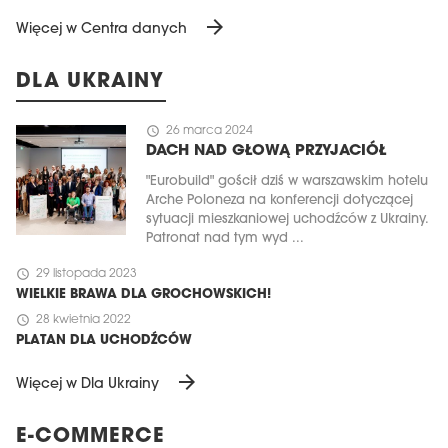
arrow_forward
Więcej w Centra danych
DLA UKRAINY
schedule
26 marca 2024
DACH NAD GŁOWĄ PRZYJACIÓŁ
"Eurobuild" gościł dziś w warszawskim hotelu
Arche Poloneza na konferencji dotyczącej
sytuacji mieszkaniowej uchodźców z Ukrainy.
Patronat nad tym wyd ...
schedule
29 listopada 2023
WIELKIE BRAWA DLA GROCHOWSKICH!
schedule
28 kwietnia 2022
PLATAN DLA UCHODŹCÓW
arrow_forward
Więcej w Dla Ukrainy
E-COMMERCE