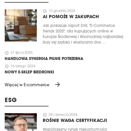
schedule
10 grudnia 2025
AI POMOŻE W ZAKUPACH
Jak pokazuje raport DHL "E-Commerce
Trends 2025", dla kupujących online w
Europie Środkowej i Wschodniej najbardziej
liczy się szybka i elastyczna dos ...
schedule
31 lipca 2025
HANDLOWA SYNERGIA PILNIE POTRZEBNA
schedule
16 lutego 2024
NOWY E-SKLEP BIEDRONKI
arrow_forward
Więcej w E-commerce
ESG
schedule
24 czerwca 2026
ROŚNIE WAGA CERTYFIKACJI
Współczesny rynek nieruchomości