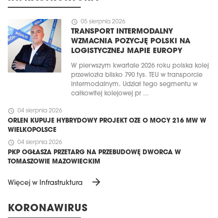
schedule
05 sierpnia 2026
TRANSPORT INTERMODALNY
WZMACNIA POZYCJĘ POLSKI NA
LOGISTYCZNEJ MAPIE EUROPY
W pierwszym kwartale 2026 roku polska kolej
przewiozła blisko 790 tys. TEU w transporcie
intermodalnym. Udział tego segmentu w
całkowitej kolejowej pr ...
schedule
04 sierpnia 2026
ORLEN KUPUJE HYBRYDOWY PROJEKT OZE O MOCY 216 MW W
WIELKOPOLSCE
schedule
04 sierpnia 2026
PKP OGŁASZA PRZETARG NA PRZEBUDOWĘ DWORCA W
TOMASZOWIE MAZOWIECKIM
arrow_forward
Więcej w Infrastruktura
KORONAWIRUS