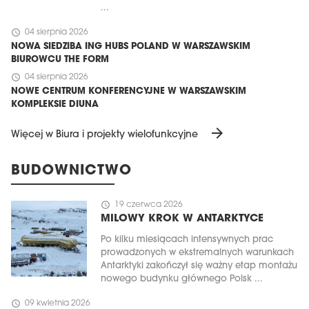
...
schedule
04 sierpnia 2026
NOWA SIEDZIBA ING HUBS POLAND W WARSZAWSKIM
BIUROWCU THE FORM
schedule
04 sierpnia 2026
NOWE CENTRUM KONFERENCYJNE W WARSZAWSKIM
KOMPLEKSIE DIUNA
arrow_forward
Więcej w Biura i projekty wielofunkcyjne
BUDOWNICTWO
schedule
19 czerwca 2026
MILOWY KROK W ANTARKTYCE
Po kilku miesiącach intensywnych prac
prowadzonych w ekstremalnych warunkach
Antarktyki zakończył się ważny etap montażu
nowego budynku głównego Polsk ...
schedule
09 kwietnia 2026