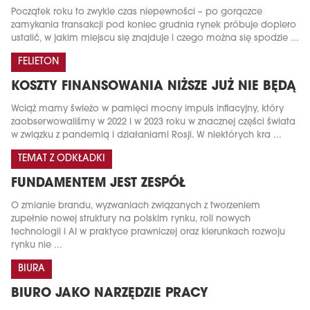
Początek roku to zwykle czas niepewności – po gorączce
zamykania transakcji pod koniec grudnia rynek próbuje dopiero
ustalić, w jakim miejscu się znajduje i czego można się spodzie ...
FELIETON
KOSZTY FINANSOWANIA NIŻSZE JUŻ NIE BĘDĄ
Wciąż mamy świeżo w pamięci mocny impuls inflacyjny, który
zaobserwowaliśmy w 2022 i w 2023 roku w znacznej części świata
w związku z pandemią i działaniami Rosji. W niektórych kra ...
TEMAT Z ODKŁADKI
FUNDAMENTEM JEST ZESPÓŁ
O zmianie brandu, wyzwaniach związanych z tworzeniem
zupełnie nowej struktury na polskim rynku, roli nowych
technologii i AI w praktyce prawniczej oraz kierunkach rozwoju
rynku nie ...
BIURA
BIURO JAKO NARZĘDZIE PRACY