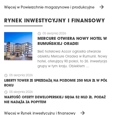
arrow_forward
Więcej w Powierzchnie magazynowe i produkcyjne
RYNEK INWESTYCYJNY I FINANSOWY
schedule
05 sierpnia 2026
MERCURE OTWIERA NOWY HOTEL W
RUMUŃSKIEJ ORADEI
Sieć hotelowa Accor ogłosiła otwarcie
obiektu Mercure Oradea w Rumunii. Nowy
hotel, oferujący 90 pokoi, to 26. inwestycja
grupy w tym kraju. Obiektem ...
schedule
05 sierpnia 2026
LIBERTY TOWER ZE SPRZEDAŻĄ NA POZIOMIE 250 MLN ZŁ W PÓŁ
ROKU
schedule
05 sierpnia 2026
WARTOŚĆ OFERTY DEWELOPERSKIEJ SIĘGA 52 MLD ZŁ. PODAŻ
NIE NADĄŻA ZA POPYTEM
arrow_forward
Więcej w Rynek inwestycyjny i finansowy