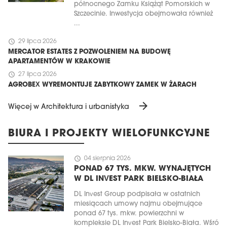
północnego Zamku Książąt Pomorskich w
Szczecinie. Inwestycja obejmowała również
...
schedule
29 lipca 2026
MERCATOR ESTATES Z POZWOLENIEM NA BUDOWĘ
APARTAMENTÓW W KRAKOWIE
schedule
27 lipca 2026
AGROBEX WYREMONTUJE ZABYTKOWY ZAMEK W ŻARACH
arrow_forward
Więcej w Architektura i urbanistyka
BIURA I PROJEKTY WIELOFUNKCYJNE
schedule
04 sierpnia 2026
PONAD 67 TYS. MKW. WYNAJĘTYCH
W DL INVEST PARK BIELSKO-BIAŁA
DL Invest Group podpisała w ostatnich
miesiącach umowy najmu obejmujące
ponad 67 tys. mkw. powierzchni w
kompleksie DL Invest Park Bielsko-Biała. Wśró