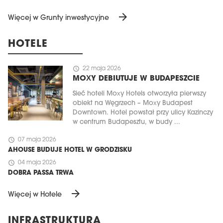
arrow_forward
Więcej w Grunty inwestycyjne
HOTELE
schedule
22 maja 2026
MOXY DEBIUTUJE W BUDAPESZCIE
Sieć hoteli Moxy Hotels otworzyła pierwszy
obiekt na Węgrzech – Moxy Budapest
Downtown. Hotel powstał przy ulicy Kazinczy
w centrum Budapesztu, w budy ...
schedule
07 maja 2026
AHOUSE BUDUJE HOTEL W GRODZISKU
schedule
04 maja 2026
DOBRA PASSA TRWA
arrow_forward
Więcej w Hotele
INFRASTRUKTURA