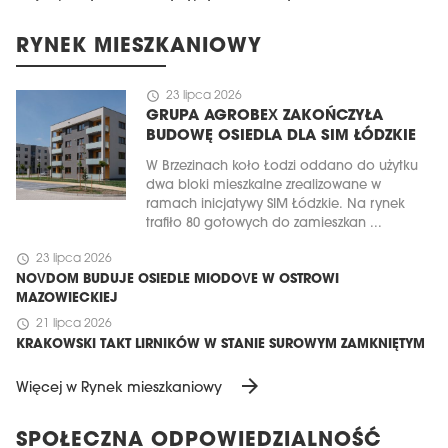
RYNEK MIESZKANIOWY
schedule
23 lipca 2026
GRUPA AGROBEX ZAKOŃCZYŁA
BUDOWĘ OSIEDLA DLA SIM ŁÓDZKIE
W Brzezinach koło Łodzi oddano do użytku
dwa bloki mieszkalne zrealizowane w
ramach inicjatywy SIM Łódzkie. Na rynek
trafiło 80 gotowych do zamieszkan ...
schedule
23 lipca 2026
NOVDOM BUDUJE OSIEDLE MIODOVE W OSTROWI
MAZOWIECKIEJ
schedule
21 lipca 2026
KRAKOWSKI TAKT LIRNIKÓW W STANIE SUROWYM ZAMKNIĘTYM
arrow_forward
Więcej w Rynek mieszkaniowy
SPOŁECZNA ODPOWIEDZIALNOŚĆ