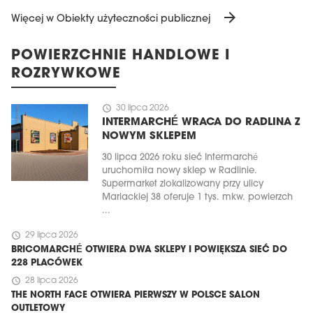
arrow_forward
Więcej w Obiekty użyteczności publicznej
POWIERZCHNIE HANDLOWE I
ROZRYWKOWE
schedule
30 lipca 2026
INTERMARCHÉ WRACA DO RADLINA Z
NOWYM SKLEPEM
30 lipca 2026 roku sieć Intermarché
uruchomiła nowy sklep w Radlinie.
Supermarket zlokalizowany przy ulicy
Mariackiej 38 oferuje 1 tys. mkw. powierzch
...
schedule
29 lipca 2026
BRICOMARCHÉ OTWIERA DWA SKLEPY I POWIĘKSZA SIEĆ DO
228 PLACÓWEK
schedule
28 lipca 2026
THE NORTH FACE OTWIERA PIERWSZY W POLSCE SALON
OUTLETOWY