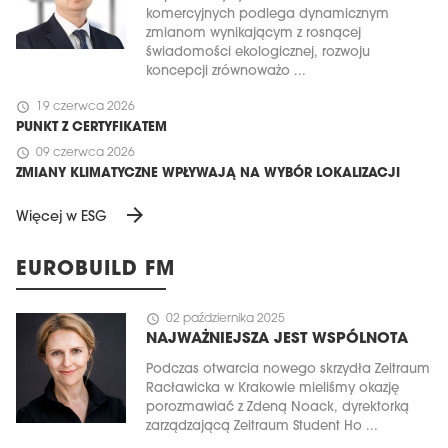
komercyjnych podlega dynamicznym
zmianom wynikającym z rosnącej
świadomości ekologicznej, rozwoju
koncepcji zrównoważo ...
schedule
19 czerwca 2026
PUNKT Z CERTYFIKATEM
schedule
09 czerwca 2026
ZMIANY KLIMATYCZNE WPŁYWAJĄ NA WYBÓR LOKALIZACJI
arrow_forward
Więcej w ESG
EUROBUILD FM
schedule
02 października 2025
NAJWAŻNIEJSZA JEST WSPÓLNOTA
Podczas otwarcia nowego skrzydła Zeitraum
Racławicka w Krakowie mieliśmy okazję
porozmawiać z Zdeną Noack, dyrektorką
zarządzającą Zeitraum Student Ho ...