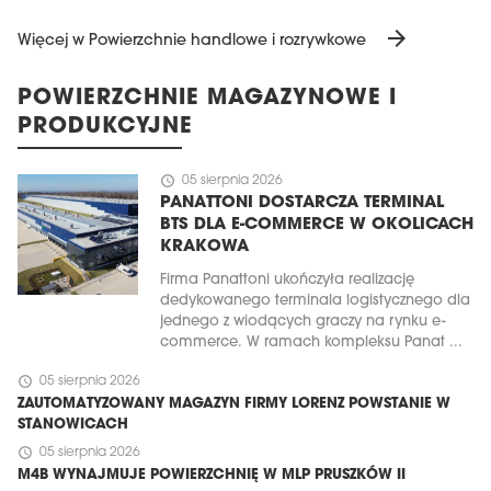
arrow_forward
Więcej w Powierzchnie handlowe i rozrywkowe
POWIERZCHNIE MAGAZYNOWE I
PRODUKCYJNE
schedule
05 sierpnia 2026
PANATTONI DOSTARCZA TERMINAL
BTS DLA E-COMMERCE W OKOLICACH
KRAKOWA
Firma Panattoni ukończyła realizację
dedykowanego terminala logistycznego dla
jednego z wiodących graczy na rynku e-
commerce. W ramach kompleksu Panat ...
schedule
05 sierpnia 2026
ZAUTOMATYZOWANY MAGAZYN FIRMY LORENZ POWSTANIE W
STANOWICACH
schedule
05 sierpnia 2026
M4B WYNAJMUJE POWIERZCHNIĘ W MLP PRUSZKÓW II