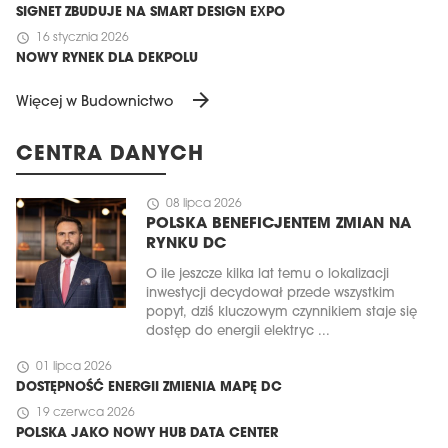
SIGNET ZBUDUJE NA SMART DESIGN EXPO
schedule
16 stycznia 2026
NOWY RYNEK DLA DEKPOLU
arrow_forward
Więcej w Budownictwo
CENTRA DANYCH
schedule
08 lipca 2026
POLSKA BENEFICJENTEM ZMIAN NA
RYNKU DC
O ile jeszcze kilka lat temu o lokalizacji
inwestycji decydował przede wszystkim
popyt, dziś kluczowym czynnikiem staje się
dostęp do energii elektryc ...
schedule
01 lipca 2026
DOSTĘPNOŚĆ ENERGII ZMIENIA MAPĘ DC
schedule
19 czerwca 2026
POLSKA JAKO NOWY HUB DATA CENTER