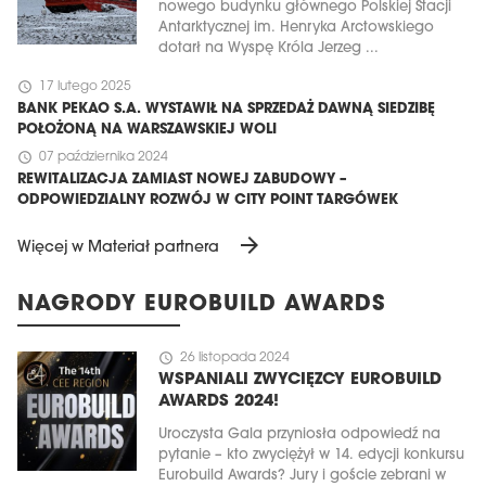
nowego budynku głównego Polskiej Stacji
Antarktycznej im. Henryka Arctowskiego
dotarł na Wyspę Króla Jerzeg ...
schedule
17 lutego 2025
BANK PEKAO S.A. WYSTAWIŁ NA SPRZEDAŻ DAWNĄ SIEDZIBĘ
POŁOŻONĄ NA WARSZAWSKIEJ WOLI
schedule
07 października 2024
REWITALIZACJA ZAMIAST NOWEJ ZABUDOWY –
ODPOWIEDZIALNY ROZWÓJ W CITY POINT TARGÓWEK
arrow_forward
Więcej w Materiał partnera
NAGRODY EUROBUILD AWARDS
schedule
26 listopada 2024
WSPANIALI ZWYCIĘZCY EUROBUILD
AWARDS 2024!
Uroczysta Gala przyniosła odpowiedź na
pytanie – kto zwyciężył w 14. edycji konkursu
Eurobuild Awards? Jury i goście zebrani w