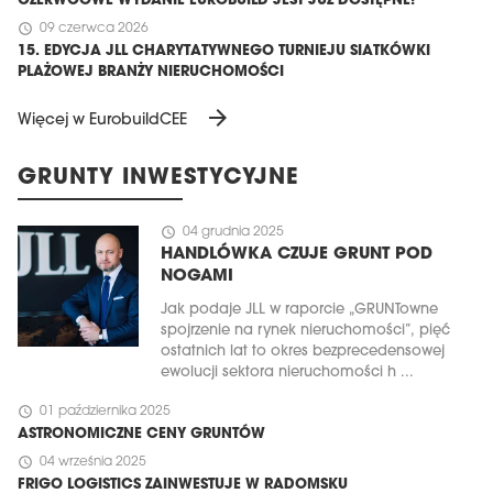
CZERWCOWE WYDANIE EUROBUILD JEST JUŻ DOSTĘPNE!
schedule
09 czerwca 2026
15. EDYCJA JLL CHARYTATYWNEGO TURNIEJU SIATKÓWKI
PLAŻOWEJ BRANŻY NIERUCHOMOŚCI
arrow_forward
Więcej w EurobuildCEE
GRUNTY INWESTYCYJNE
schedule
04 grudnia 2025
HANDLÓWKA CZUJE GRUNT POD
NOGAMI
Jak podaje JLL w raporcie „GRUNTowne
spojrzenie na rynek nieruchomości”, pięć
ostatnich lat to okres bezprecedensowej
ewolucji sektora nieruchomości h ...
schedule
01 października 2025
ASTRONOMICZNE CENY GRUNTÓW
schedule
04 września 2025
FRIGO LOGISTICS ZAINWESTUJE W RADOMSKU