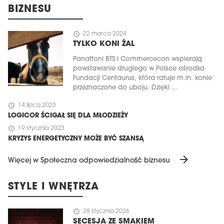
BIZNESU
schedule
22 marca 2024
TYLKO KONI ŻAL
Panattoni BTS i Commercecon wspierają
powstawanie drugiego w Polsce ośrodka
Fundacji Centaurus, która ratuje m.in. konie
przeznaczone do uboju. Dzięki ...
schedule
14 lipca 2023
LOGICOR ŚCIGAŁ SIĘ DLA MŁODZIEŻY
schedule
19 stycznia 2023
KRYZYS ENERGETYCZNY MOŻE BYĆ SZANSĄ
arrow_forward
Więcej w Społeczna odpowiedzialność biznesu
STYLE I WNĘTRZA
schedule
28 stycznia 2026
SECESJA ZE SMAKIEM