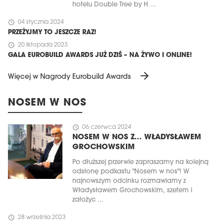
hotelu Double Tree by H ...
schedule
04 stycznia 2024
PRZEŻYJMY TO JESZCZE RAZ!
schedule
20 listopada 2023
GALA EUROBUILD AWARDS JUŻ DZIŚ – NA ŻYWO I ONLINE!
arrow_forward
Więcej w Nagrody Eurobuild Awards
NOSEM W NOS
schedule
06 czerwca 2024
NOSEM W NOS Z... WŁADYSŁAWEM
GROCHOWSKIM
Po dłuższej przerwie zapraszamy na kolejną
odsłonę podkastu "Nosem w nos"! W
najnowszym odcinku rozmawiamy z
Władysławem Grochowskim, szefem i
założyc ...
schedule
28 września 2023