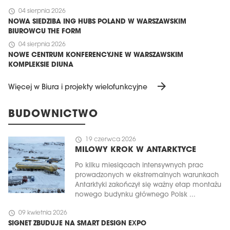
schedule
04 sierpnia 2026
NOWA SIEDZIBA ING HUBS POLAND W WARSZAWSKIM
BIUROWCU THE FORM
schedule
04 sierpnia 2026
NOWE CENTRUM KONFERENCYJNE W WARSZAWSKIM
KOMPLEKSIE DIUNA
arrow_forward
Więcej w Biura i projekty wielofunkcyjne
BUDOWNICTWO
schedule
19 czerwca 2026
MILOWY KROK W ANTARKTYCE
Po kilku miesiącach intensywnych prac
prowadzonych w ekstremalnych warunkach
Antarktyki zakończył się ważny etap montażu
nowego budynku głównego Polsk ...
schedule
09 kwietnia 2026
SIGNET ZBUDUJE NA SMART DESIGN EXPO