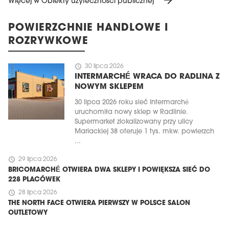
arrow_forward
Więcej w Obiekty użyteczności publicznej
POWIERZCHNIE HANDLOWE I
ROZRYWKOWE
schedule
30 lipca 2026
INTERMARCHÉ WRACA DO RADLINA Z
NOWYM SKLEPEM
30 lipca 2026 roku sieć Intermarché
uruchomiła nowy sklep w Radlinie.
Supermarket zlokalizowany przy ulicy
Mariackiej 38 oferuje 1 tys. mkw. powierzch
...
schedule
29 lipca 2026
BRICOMARCHÉ OTWIERA DWA SKLEPY I POWIĘKSZA SIEĆ DO
228 PLACÓWEK
schedule
28 lipca 2026
THE NORTH FACE OTWIERA PIERWSZY W POLSCE SALON
OUTLETOWY