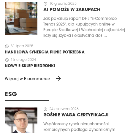
schedule
10 grudnia 2025
AI POMOŻE W ZAKUPACH
Jak pokazuje raport DHL "E-Commerce
Trends 2025", dla kupujących online w
Europie Środkowej i Wschodniej najbardziej
liczy się szybka i elastyczna dos ...
schedule
31 lipca 2025
HANDLOWA SYNERGIA PILNIE POTRZEBNA
schedule
16 lutego 2024
NOWY E-SKLEP BIEDRONKI
arrow_forward
Więcej w E-commerce
ESG
schedule
24 czerwca 2026
ROŚNIE WAGA CERTYFIKACJI
Współczesny rynek nieruchomości
komercyjnych podlega dynamicznym