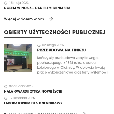
schedule
15 maja 2023
NOSEM W NOS Z... DANIELEM BIENIASEM
arrow_forward
Więcej w Nosem w nos
OBIEKTY UŻYTECZNOŚCI PUBLICZNEJ
schedule
02 lutego 2026
PRZEBUDOWA NA FINISZU
Kończy się przebudowa zabytkowego,
pochodzącego z 1868 roku, dworca
kolejowego w Oleśnicy. W obiekcie trwają
prace wykończeniowe oraz testy systemów i
...
schedule
09 grudnia 2025
HALA GWARDII ZYSKA NOWE ŻYCIE
schedule
17 listopada 2025
LABORATORIUM DLA DZIENNIKARZY