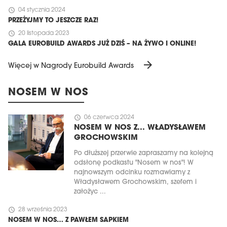
schedule
04 stycznia 2024
PRZEŻYJMY TO JESZCZE RAZ!
schedule
20 listopada 2023
GALA EUROBUILD AWARDS JUŻ DZIŚ – NA ŻYWO I ONLINE!
arrow_forward
Więcej w Nagrody Eurobuild Awards
NOSEM W NOS
schedule
06 czerwca 2024
NOSEM W NOS Z... WŁADYSŁAWEM
GROCHOWSKIM
Po dłuższej przerwie zapraszamy na kolejną
odsłonę podkastu "Nosem w nos"! W
najnowszym odcinku rozmawiamy z
Władysławem Grochowskim, szefem i
założyc ...
schedule
28 września 2023
NOSEM W NOS… Z PAWŁEM SAPKIEM