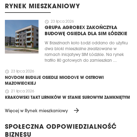
RYNEK MIESZKANIOWY
schedule
23 lipca 2026
GRUPA AGROBEX ZAKOŃCZYŁA
BUDOWĘ OSIEDLA DLA SIM ŁÓDZKIE
W Brzezinach koło Łodzi oddano do użytku
dwa bloki mieszkalne zrealizowane w
ramach inicjatywy SIM Łódzkie. Na rynek
trafiło 80 gotowych do zamieszkan ...
schedule
23 lipca 2026
NOVDOM BUDUJE OSIEDLE MIODOVE W OSTROWI
MAZOWIECKIEJ
schedule
21 lipca 2026
KRAKOWSKI TAKT LIRNIKÓW W STANIE SUROWYM ZAMKNIĘTYM
arrow_forward
Więcej w Rynek mieszkaniowy
SPOŁECZNA ODPOWIEDZIALNOŚĆ
BIZNESU