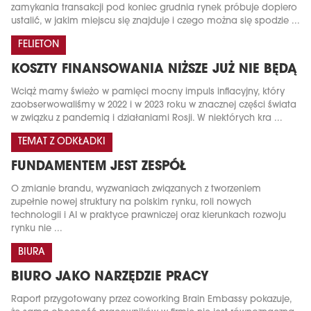
zamykania transakcji pod koniec grudnia rynek próbuje dopiero
ustalić, w jakim miejscu się znajduje i czego można się spodzie ...
FELIETON
KOSZTY FINANSOWANIA NIŻSZE JUŻ NIE BĘDĄ
Wciąż mamy świeżo w pamięci mocny impuls inflacyjny, który
zaobserwowaliśmy w 2022 i w 2023 roku w znacznej części świata
w związku z pandemią i działaniami Rosji. W niektórych kra ...
TEMAT Z ODKŁADKI
FUNDAMENTEM JEST ZESPÓŁ
O zmianie brandu, wyzwaniach związanych z tworzeniem
zupełnie nowej struktury na polskim rynku, roli nowych
technologii i AI w praktyce prawniczej oraz kierunkach rozwoju
rynku nie ...
BIURA
BIURO JAKO NARZĘDZIE PRACY
Raport przygotowany przez coworking Brain Embassy pokazuje,