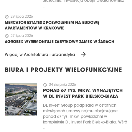
Szczecinie. Inwestycja obejmowała również
...
schedule
29 lipca 2026
MERCATOR ESTATES Z POZWOLENIEM NA BUDOWĘ
APARTAMENTÓW W KRAKOWIE
schedule
27 lipca 2026
AGROBEX WYREMONTUJE ZABYTKOWY ZAMEK W ŻARACH
arrow_forward
Więcej w Architektura i urbanistyka
BIURA I PROJEKTY WIELOFUNKCYJNE
schedule
04 sierpnia 2026
PONAD 67 TYS. MKW. WYNAJĘTYCH
W DL INVEST PARK BIELSKO-BIAŁA
DL Invest Group podpisała w ostatnich
miesiącach umowy najmu obejmujące
ponad 67 tys. mkw. powierzchni w
kompleksie DL Invest Park Bielsko-Biała. Wśró
...