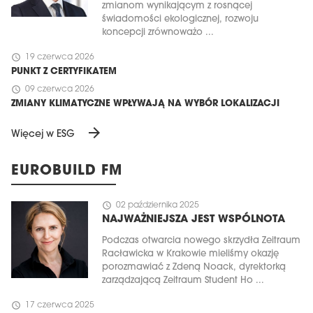
zmianom wynikającym z rosnącej
świadomości ekologicznej, rozwoju
koncepcji zrównoważo ...
schedule
19 czerwca 2026
PUNKT Z CERTYFIKATEM
schedule
09 czerwca 2026
ZMIANY KLIMATYCZNE WPŁYWAJĄ NA WYBÓR LOKALIZACJI
arrow_forward
Więcej w ESG
EUROBUILD FM
schedule
02 października 2025
NAJWAŻNIEJSZA JEST WSPÓLNOTA
Podczas otwarcia nowego skrzydła Zeitraum
Racławicka w Krakowie mieliśmy okazję
porozmawiać z Zdeną Noack, dyrektorką
zarządzającą Zeitraum Student Ho ...
schedule
17 czerwca 2025