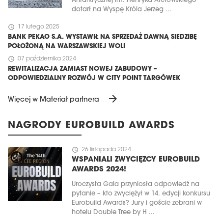
Antarktycznej im. Henryka Arctowskiego
dotarł na Wyspę Króla Jerzeg ...
schedule
17 lutego 2025
BANK PEKAO S.A. WYSTAWIŁ NA SPRZEDAŻ DAWNĄ SIEDZIBĘ
POŁOŻONĄ NA WARSZAWSKIEJ WOLI
schedule
07 października 2024
REWITALIZACJA ZAMIAST NOWEJ ZABUDOWY –
ODPOWIEDZIALNY ROZWÓJ W CITY POINT TARGÓWEK
arrow_forward
Więcej w Materiał partnera
NAGRODY EUROBUILD AWARDS
schedule
26 listopada 2024
WSPANIALI ZWYCIĘZCY EUROBUILD
AWARDS 2024!
Uroczysta Gala przyniosła odpowiedź na
pytanie – kto zwyciężył w 14. edycji konkursu
Eurobuild Awards? Jury i goście zebrani w
hotelu Double Tree by H ...