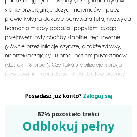
podaż osiągnęła masę krytyczną, która była w
stanie przyciągnąć dużych najemców. I przez
prawie kolejną dekadę panowała tutaj niezwykła
harmonia między podażą i popytem, czego
przejawem były choćby stabilne, regulowane
głównie przez inflację czynsze, a także zdrowy,
nieprzekraczający 10 proc. poziom pustostanów
(dziś ok. 13 proc.). Czy taka stabilizacja sprzyja
rozwojowi firm doradczych i ich działów agency
Posiadasz już konto?
Zaloguj się
82% pozostało treści
Odblokuj pełny