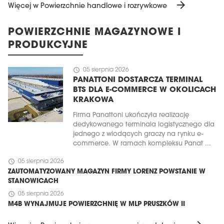
arrow_forward
Więcej w Powierzchnie handlowe i rozrywkowe
POWIERZCHNIE MAGAZYNOWE I
PRODUKCYJNE
schedule
05 sierpnia 2026
PANATTONI DOSTARCZA TERMINAL
BTS DLA E-COMMERCE W OKOLICACH
KRAKOWA
Firma Panattoni ukończyła realizację
dedykowanego terminala logistycznego dla
jednego z wiodących graczy na rynku e-
commerce. W ramach kompleksu Panat ...
schedule
05 sierpnia 2026
ZAUTOMATYZOWANY MAGAZYN FIRMY LORENZ POWSTANIE W
STANOWICACH
schedule
05 sierpnia 2026
M4B WYNAJMUJE POWIERZCHNIĘ W MLP PRUSZKÓW II