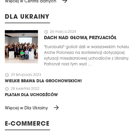
arrow_forward
Więcej w Centra danych
DLA UKRAINY
schedule
26 marca 2024
DACH NAD GŁOWĄ PRZYJACIÓŁ
"Eurobuild" gościł dziś w warszawskim hotelu
Arche Poloneza na konferencji dotyczącej
sytuacji mieszkaniowej uchodźców z Ukrainy.
Patronat nad tym wyd ...
schedule
29 listopada 2023
WIELKIE BRAWA DLA GROCHOWSKICH!
schedule
28 kwietnia 2022
PLATAN DLA UCHODŹCÓW
arrow_forward
Więcej w Dla Ukrainy
E-COMMERCE