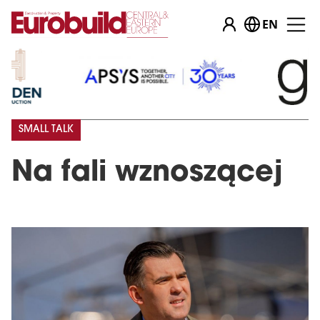
EN
SMALL TALK
Na fali wznoszącej