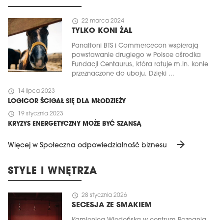
schedule
22 marca 2024
TYLKO KONI ŻAL
Panattoni BTS i Commercecon wspierają
powstawanie drugiego w Polsce ośrodka
Fundacji Centaurus, która ratuje m.in. konie
przeznaczone do uboju. Dzięki ...
schedule
14 lipca 2023
LOGICOR ŚCIGAŁ SIĘ DLA MŁODZIEŻY
schedule
19 stycznia 2023
KRYZYS ENERGETYCZNY MOŻE BYĆ SZANSĄ
arrow_forward
Więcej w Społeczna odpowiedzialność biznesu
STYLE I WNĘTRZA
schedule
28 stycznia 2026
SECESJA ZE SMAKIEM