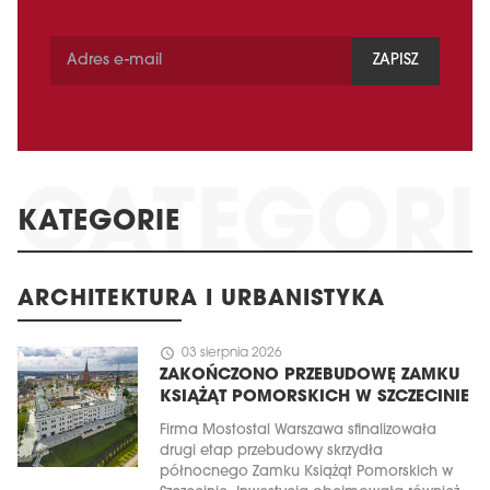
ZAPISZ
KATEGORIE
ARCHITEKTURA I URBANISTYKA
schedule
03 sierpnia 2026
ZAKOŃCZONO PRZEBUDOWĘ ZAMKU
KSIĄŻĄT POMORSKICH W SZCZECINIE
Firma Mostostal Warszawa sfinalizowała
drugi etap przebudowy skrzydła
północnego Zamku Książąt Pomorskich w