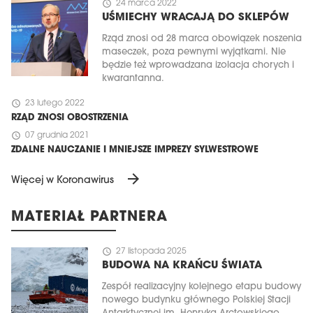
schedule
24 marca 2022
UŚMIECHY WRACAJĄ DO SKLEPÓW
Rząd znosi od 28 marca obowiązek noszenia
maseczek, poza pewnymi wyjątkami. Nie
będzie też wprowadzana izolacja chorych i
kwarantanna.
schedule
23 lutego 2022
RZĄD ZNOSI OBOSTRZENIA
schedule
07 grudnia 2021
ZDALNE NAUCZANIE I MNIEJSZE IMPREZY SYLWESTROWE
arrow_forward
Więcej w Koronawirus
MATERIAŁ PARTNERA
schedule
27 listopada 2025
BUDOWA NA KRAŃCU ŚWIATA
Zespół realizacyjny kolejnego etapu budowy
nowego budynku głównego Polskiej Stacji