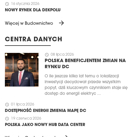
schedule
16 stycznia 2026
NOWY RYNEK DLA DEKPOLU
arrow_forward
Więcej w Budownictwo
CENTRA DANYCH
schedule
08 lipca 2026
POLSKA BENEFICJENTEM ZMIAN NA
RYNKU DC
O ile jeszcze kilka lat temu o lokalizacji
inwestycji decydował przede wszystkim
popyt, dziś kluczowym czynnikiem staje się
dostęp do energii elektryc ...
schedule
01 lipca 2026
DOSTĘPNOŚĆ ENERGII ZMIENIA MAPĘ DC
schedule
19 czerwca 2026
POLSKA JAKO NOWY HUB DATA CENTER