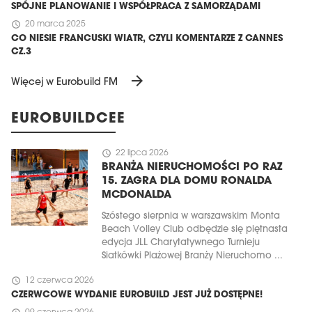
SPÓJNE PLANOWANIE I WSPÓŁPRACA Z SAMORZĄDAMI
schedule
20 marca 2025
CO NIESIE FRANCUSKI WIATR, CZYLI KOMENTARZE Z CANNES
CZ.3
arrow_forward
Więcej w Eurobuild FM
EUROBUILDCEE
schedule
22 lipca 2026
BRANŻA NIERUCHOMOŚCI PO RAZ
15. ZAGRA DLA DOMU RONALDA
MCDONALDA
Szóstego sierpnia w warszawskim Monta
Beach Volley Club odbędzie się piętnasta
edycja JLL Charytatywnego Turnieju
Siatkówki Plażowej Branży Nieruchomo ...
schedule
12 czerwca 2026
CZERWCOWE WYDANIE EUROBUILD JEST JUŻ DOSTĘPNE!