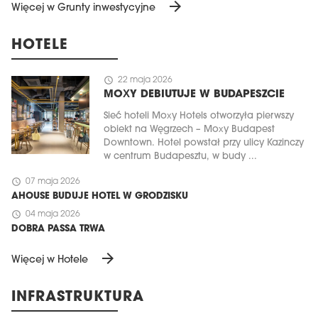
arrow_forward
Więcej w Grunty inwestycyjne
HOTELE
schedule
22 maja 2026
MOXY DEBIUTUJE W BUDAPESZCIE
Sieć hoteli Moxy Hotels otworzyła pierwszy
obiekt na Węgrzech – Moxy Budapest
Downtown. Hotel powstał przy ulicy Kazinczy
w centrum Budapesztu, w budy ...
schedule
07 maja 2026
AHOUSE BUDUJE HOTEL W GRODZISKU
schedule
04 maja 2026
DOBRA PASSA TRWA
arrow_forward
Więcej w Hotele
INFRASTRUKTURA