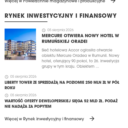
arrow_forward
Więcej w Powierzchnie magazynowe i produkcyjne
RYNEK INWESTYCYJNY I FINANSOWY
schedule
05 sierpnia 2026
MERCURE OTWIERA NOWY HOTEL W
RUMUŃSKIEJ ORADEI
Sieć hotelowa Accor ogłosiła otwarcie
obiektu Mercure Oradea w Rumunii. Nowy
hotel, oferujący 90 pokoi, to 26. inwestycja
grupy w tym kraju. Obiektem ...
schedule
05 sierpnia 2026
LIBERTY TOWER ZE SPRZEDAŻĄ NA POZIOMIE 250 MLN ZŁ W PÓŁ
ROKU
schedule
05 sierpnia 2026
WARTOŚĆ OFERTY DEWELOPERSKIEJ SIĘGA 52 MLD ZŁ. PODAŻ
NIE NADĄŻA ZA POPYTEM
arrow_forward
Więcej w Rynek inwestycyjny i finansowy