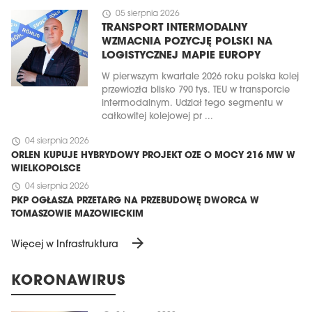
schedule
05 sierpnia 2026
TRANSPORT INTERMODALNY
WZMACNIA POZYCJĘ POLSKI NA
LOGISTYCZNEJ MAPIE EUROPY
W pierwszym kwartale 2026 roku polska kolej
przewiozła blisko 790 tys. TEU w transporcie
intermodalnym. Udział tego segmentu w
całkowitej kolejowej pr ...
schedule
04 sierpnia 2026
ORLEN KUPUJE HYBRYDOWY PROJEKT OZE O MOCY 216 MW W
WIELKOPOLSCE
schedule
04 sierpnia 2026
PKP OGŁASZA PRZETARG NA PRZEBUDOWĘ DWORCA W
TOMASZOWIE MAZOWIECKIM
arrow_forward
Więcej w Infrastruktura
KORONAWIRUS