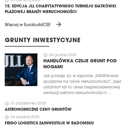
schedule
09 czerwca 2026
15. EDYCJA JLL CHARYTATYWNEGO TURNIEJU SIATKÓWKI
PLAŻOWEJ BRANŻY NIERUCHOMOŚCI
arrow_forward
Więcej w EurobuildCEE
GRUNTY INWESTYCYJNE
schedule
04 grudnia 2025
HANDLÓWKA CZUJE GRUNT POD
NOGAMI
Jak podaje JLL w raporcie „GRUNTowne
spojrzenie na rynek nieruchomości”, pięć
ostatnich lat to okres bezprecedensowej
ewolucji sektora nieruchomości h ...
schedule
01 października 2025
ASTRONOMICZNE CENY GRUNTÓW
schedule
04 września 2025
FRIGO LOGISTICS ZAINWESTUJE W RADOMSKU