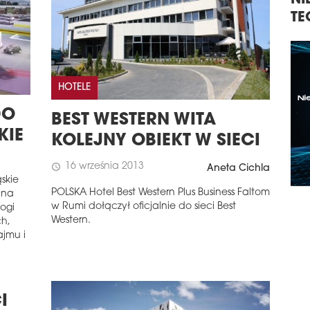
NI
REGIONIE CEE
WARDS 2026
TE
HOTELE
DO
BEST WESTERN WITA
KIE
KOLEJNY OBIEKT W SIECI
16 września 2013
schedule
Aneta Cichla
skie
POLSKA Hotel Best Western Plus Business Faltom
ana
w Rumi dołączył oficjalnie do sieci Best
rogi
Western.
ch,
ajmu i
I