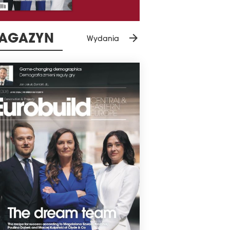
arrow_forward
AGAZYN
Wydania