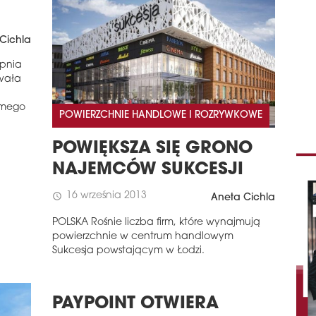
Cichla
rpnia
wała
amego
POWIERZCHNIE HANDLOWE I ROZRYWKOWE
POWIĘKSZA SIĘ GRONO
NAJEMCÓW SUKCESJI
16 września 2013
schedule
Aneta Cichla
POLSKA Rośnie liczba firm, które wynajmują
powierzchnie w centrum handlowym
Sukcesja powstającym w Łodzi.
PAYPOINT OTWIERA