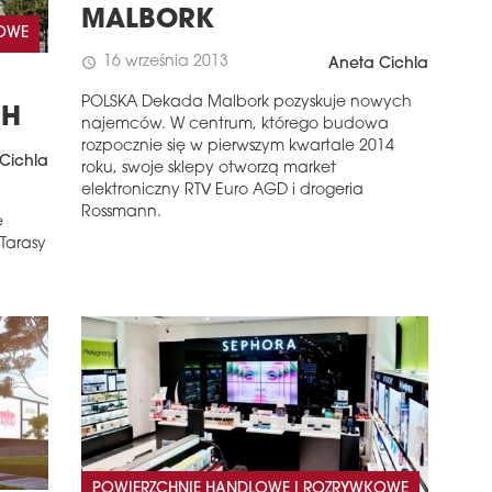
MALBORK
KOWE
16 września 2013
schedule
Aneta Cichla
POLSKA Dekada Malbork pozyskuje nowych
CH
najemców. W centrum, którego budowa
rozpocznie się w pierwszym kwartale 2014
Cichla
roku, swoje sklepy otworzą market
elektroniczny RTV Euro AGD i drogeria
Rossmann.
e
Tarasy
POWIERZCHNIE HANDLOWE I ROZRYWKOWE