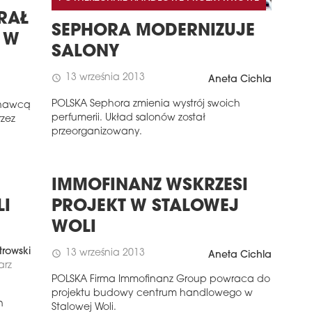
RAŁ
SEPHORA MODERNIZUJE
 W
SALONY
13 września 2013
schedule
Aneta Cichla
POLSKA Sephora zmienia wystrój swoich
onawcą
perfumerii. Układ salonów został
rzez
przeorganizowany.
IMMOFINANZ WSKRZESI
I
PROJEKT W STALOWEJ
WOLI
trowski
13 września 2013
schedule
Aneta Cichla
arz
POLSKA Firma Immofinanz Group powraca do
projektu budowy centrum handlowego w
n
Stalowej Woli.