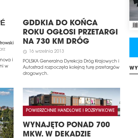
PÉ
GDDKIA DO KOŃCA
ROKU OGŁOSI PRZETARGI
NA 730 KM DRÓG
trowski
arz
16 września 2013
schedule
nova i
POLSKA Generalna Dyrekcja Dróg Krajowych i
ni w
Autostrad rozpoczęła kolejną turę przetargów
WY
drogowych.
POWIERZCHNIE HANDLOWE I ROZRYWKOWE
WYNAJĘTO PONAD 700
MKW. W DEKADZIE