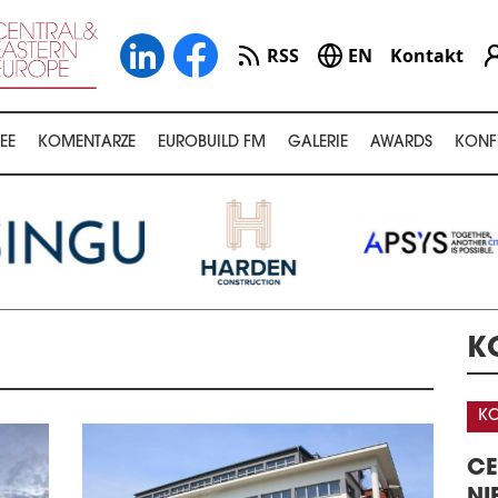
RSS
EN
Kontakt
EE
KOMENTARZE
EUROBUILD FM
GALERIE
AWARDS
KONF
K
ÓD
KO
22. KONFERENCJA
L &
CE
MAGAZYNÓW I LOGISTYKI W