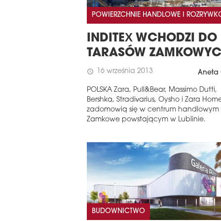
POWIERZCHNIE HANDLOWE I ROZRYW
INDITEX WCHODZI DO
TARASÓW ZAMKOWY
16 września 2013
schedule
Aneta 
POLSKA Zara, Pull&Bear, Massimo Dutti,
Bershka, Stradivarius, Oysho i Zara Hom
zadomowią się w centrum handlowym 
Zamkowe powstającym w Lublinie.
BUDOWNICTWO