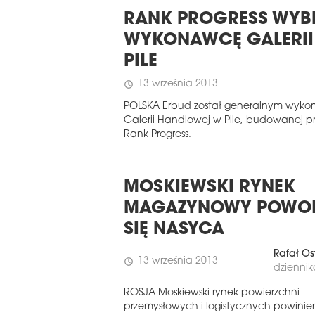
RANK PROGRESS WYB
WYKONAWCĘ GALERII
PILE
13 września 2013
schedule
POLSKA Erbud został generalnym wyk
Galerii Handlowej w Pile, budowanej p
Rank Progress.
MOSKIEWSKI RYNEK
MAGAZYNOWY POWOL
SIĘ NASYCA
Rafał Os
13 września 2013
schedule
dziennik
ROSJA Moskiewski rynek powierzchni
przemysłowych i logistycznych powinie