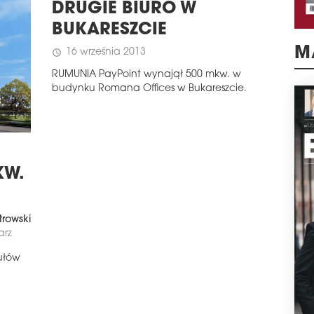
DRUGIE BIURO W
BUKARESZCIE
M
16 września 2013
schedule
RUMUNIA PayPoint wynajął 500 mkw. w
budynku Romana Offices w Bukareszcie.
KW.
trowski
arz
ułów