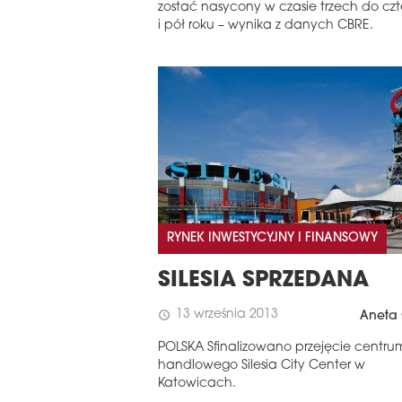
zostać nasycony w czasie trzech do cz
i pół roku – wynika z danych CBRE.
RYNEK INWESTYCYJNY I FINANSOWY
SILESIA SPRZEDANA
13 września 2013
schedule
Aneta 
POLSKA Sfinalizowano przejęcie centru
handlowego Silesia City Center w
Katowicach.