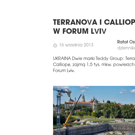
TERRANOVA I CALLIO
W FORUM LVIV
Rafał Os
16 września 2013
schedule
dziennik
UKRAINA Dwie marki Teddy Group: Terra
Calliopé, zajmą 1,5 tys. mkw. powierzch
Forum Lviv.