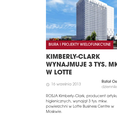
BIURA I PROJEKTY WIELOFUNKCYJNE
KIMBERLY-CLARK
WYNAJMUJE 3 TYS. M
W LOTTE
Rafał Os
16 września 2013
schedule
dziennik
ROSJA Kimberly-Clark, producent artyk
higienicznych, wynajął 3 tys. mkw.
powierzchni w Lotte Business Centre w
Moskwie.