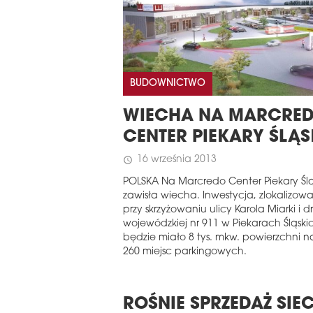
EASTERN EUROPE
EUROBUILDCEE A
BUDOWNICTWO
WIECHA NA MARCRE
CENTER PIEKARY ŚLĄS
16 września 2013
schedule
POLSKA Na Marcredo Center Piekary Ślą
zawisła wiecha. Inwestycja, zlokalizow
przy skrzyżowaniu ulicy Karola Miarki i d
wojewódzkiej nr 911 w Piekarach Śląski
będzie miało 8 tys. mkw. powierzchni n
260 miejsc parkingowych.
ROŚNIE SPRZEDAŻ SIEC