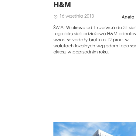
H&M
16 września 2013
schedule
Aneta 
ŚWIAT W okresie od 1 czerwca do 31 sie
tego roku sieć odzieżowa H&M odnoto
wzrost sprzedaży brutto o 12 proc. w
walutach lokalnych względem tego s
okresu w poprzednim roku.