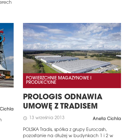
terech
POWIERZCHNIE MAGAZYNOWE I
PRODUKCYJNE
PROLOGIS ODNAWIA
UMOWĘ Z TRADISEM
Cichla
13 września 2013
schedule
Aneta Cichla
m
POLSKA Tradis, spółka z grupy Eurocash,
pozostanie na dłużej w budynkach 1 i 2 w