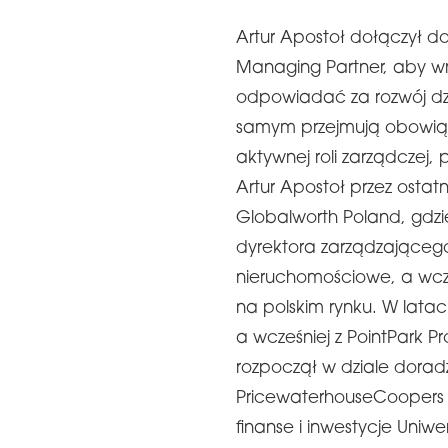
Artur Apostoł dołączył do 
Managing Partner, aby w
odpowiadać za rozwój dzi
samym przejmują obowiązki
aktywnej roli zarządczej, 
Artur Apostoł przez ostatn
Globalworth Poland, gdzi
dyrektora zarządzająceg
nieruchomościowe, a wcze
na polskim rynku. W lata
a wcześniej z PointPark Pro
rozpoczął w dziale dora
PricewaterhouseCoopers 
finanse i inwestycje Uni