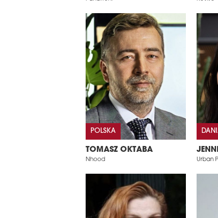
POLSKA
DAN
TOMASZ OKTABA
JENN
Nhood
Urban P