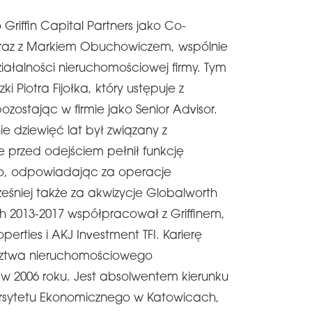
Griffin Capital Partners jako Co-
raz z Markiem Obuchowiczem, wspólnie
ałalności nieruchomościowej firmy. Tym
 Piotra Fijołka, który ustępuje z
pozostając w firmie jako Senior Advisor.
ie dziewięć lat był związany z
e przed odejściem pełnił funkcję
o, odpowiadając za operacje
śniej także za akwizycje Globalworth
ch 2013-2017 współpracował z Griffinem,
perties i AKJ Investment TFI. Karierę
dztwa nieruchomościowego
w 2006 roku. Jest absolwentem kierunku
wersytetu Ekonomicznego w Katowicach,