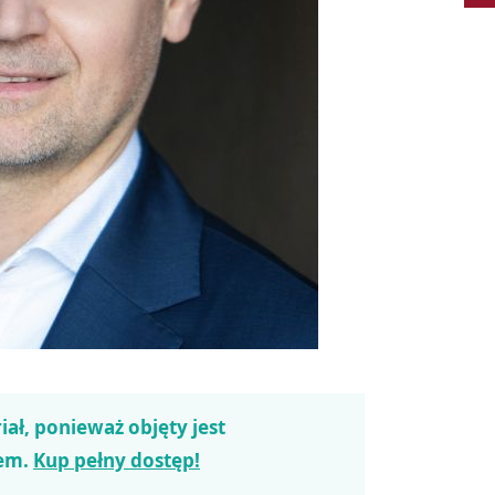
iał, ponieważ objęty jest
em.
Kup pełny dostęp!