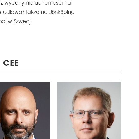
z wyceny nieruchomości na
 studiował także na Jönköping
ool w Szwecji.
 CEE