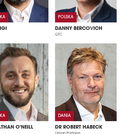
SKA
POLSKA
IGI
DANNY BERCOVICH
GTC
SKA
DANIA
THAN O'NEILL
DR ROBERT HABECK
Urban Partners