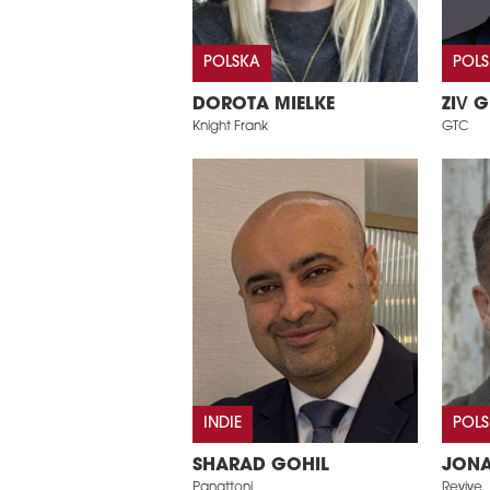
POLSKA
POL
DOROTA MIELKE
ZIV G
Knight Frank
GTC
INDIE
POL
SHARAD GOHIL
JONA
Panattoni
Revive