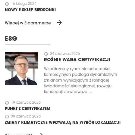
schedule
16 lutego 2024
NOWY E-SKLEP BIEDRONKI
arrow_forward
Więcej w E-commerce
ESG
schedule
24 czerwca 2026
ROŚNIE WAGA CERTYFIKACJI
Współczesny rynek nieruchomości
komercyjnych podlega dynamicznym
zmianom wynikającym z rosnącej
świadomości ekologicznej, rozwoju
koncepcji zrównoważo ...
schedule
19 czerwca 2026
PUNKT Z CERTYFIKATEM
schedule
09 czerwca 2026
ZMIANY KLIMATYCZNE WPŁYWAJĄ NA WYBÓR LOKALIZACJI