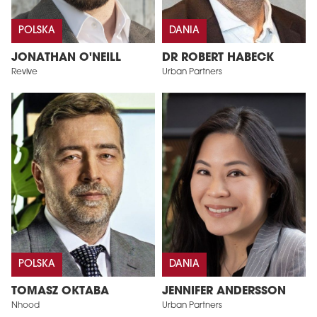
POLSKA
DANIA
JONATHAN O'NEILL
DR ROBERT HABECK
Revive
Urban Partners
POLSKA
DANIA
TOMASZ OKTABA
JENNIFER ANDERSSON
Nhood
Urban Partners