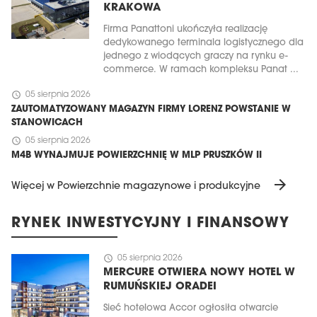
KRAKOWA
Firma Panattoni ukończyła realizację
dedykowanego terminala logistycznego dla
jednego z wiodących graczy na rynku e-
commerce. W ramach kompleksu Panat ...
schedule
05 sierpnia 2026
ZAUTOMATYZOWANY MAGAZYN FIRMY LORENZ POWSTANIE W
STANOWICACH
schedule
05 sierpnia 2026
M4B WYNAJMUJE POWIERZCHNIĘ W MLP PRUSZKÓW II
arrow_forward
Więcej w Powierzchnie magazynowe i produkcyjne
RYNEK INWESTYCYJNY I FINANSOWY
schedule
05 sierpnia 2026
MERCURE OTWIERA NOWY HOTEL W
RUMUŃSKIEJ ORADEI
Sieć hotelowa Accor ogłosiła otwarcie