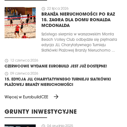
schedule
22 lipca 2026
BRANŻA NIERUCHOMOŚCI PO RAZ
15. ZAGRA DLA DOMU RONALDA
MCDONALDA
Szóstego sierpnia w warszawskim Monta
Beach Volley Club odbędzie się piętnasta
edycja JLL Charytatywnego Turnieju
Siatkówki Plażowej Branży Nieruchomo ...
schedule
12 czerwca 2026
CZERWCOWE WYDANIE EUROBUILD JEST JUŻ DOSTĘPNE!
schedule
09 czerwca 2026
15. EDYCJA JLL CHARYTATYWNEGO TURNIEJU SIATKÓWKI
PLAŻOWEJ BRANŻY NIERUCHOMOŚCI
arrow_forward
Więcej w EurobuildCEE
GRUNTY INWESTYCYJNE
schedule
04 grudnia 2025