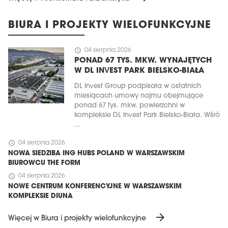
BIURA I PROJEKTY WIELOFUNKCYJNE
schedule
04 sierpnia 2026
PONAD 67 TYS. MKW. WYNAJĘTYCH
W DL INVEST PARK BIELSKO-BIAŁA
DL Invest Group podpisała w ostatnich
miesiącach umowy najmu obejmujące
ponad 67 tys. mkw. powierzchni w
kompleksie DL Invest Park Bielsko-Biała. Wśró
...
schedule
04 sierpnia 2026
NOWA SIEDZIBA ING HUBS POLAND W WARSZAWSKIM
BIUROWCU THE FORM
schedule
04 sierpnia 2026
NOWE CENTRUM KONFERENCYJNE W WARSZAWSKIM
KOMPLEKSIE DIUNA
arrow_forward
Więcej w Biura i projekty wielofunkcyjne