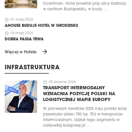
Downtown. Hotel powstał przy ulicy Kazinczy
w centrum Budapesztu, w budy ...
schedule
07 maja 2026
AHOUSE BUDUJE HOTEL W GRODZISKU
schedule
04 maja 2026
DOBRA PASSA TRWA
arrow_forward
Więcej w Hotele
INFRASTRUKTURA
schedule
05 sierpnia 2026
TRANSPORT INTERMODALNY
WZMACNIA POZYCJĘ POLSKI NA
LOGISTYCZNEJ MAPIE EUROPY
W pierwszym kwartale 2026 roku polska kolej
przewiozła blisko 790 tys. TEU w transporcie
intermodalnym. Udział tego segmentu w
całkowitej kolejowej pr ...