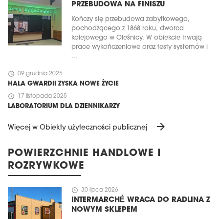
PRZEBUDOWA NA FINISZU
Kończy się przebudowa zabytkowego,
pochodzącego z 1868 roku, dworca
kolejowego w Oleśnicy. W obiekcie trwają
prace wykończeniowe oraz testy systemów i
...
schedule
09 grudnia 2025
HALA GWARDII ZYSKA NOWE ŻYCIE
schedule
17 listopada 2025
LABORATORIUM DLA DZIENNIKARZY
arrow_forward
Więcej w Obiekty użyteczności publicznej
POWIERZCHNIE HANDLOWE I
ROZRYWKOWE
schedule
30 lipca 2026
INTERMARCHÉ WRACA DO RADLINA Z
NOWYM SKLEPEM