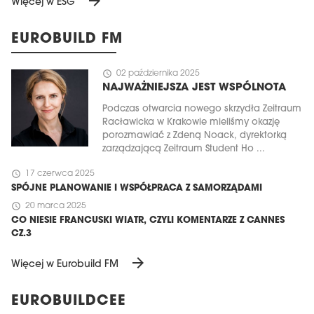
arrow_forward
Więcej w ESG
EUROBUILD FM
schedule
02 października 2025
NAJWAŻNIEJSZA JEST WSPÓLNOTA
Podczas otwarcia nowego skrzydła Zeitraum
Racławicka w Krakowie mieliśmy okazję
porozmawiać z Zdeną Noack, dyrektorką
zarządzającą Zeitraum Student Ho ...
schedule
17 czerwca 2025
SPÓJNE PLANOWANIE I WSPÓŁPRACA Z SAMORZĄDAMI
schedule
20 marca 2025
CO NIESIE FRANCUSKI WIATR, CZYLI KOMENTARZE Z CANNES
CZ.3
arrow_forward
Więcej w Eurobuild FM
EUROBUILDCEE