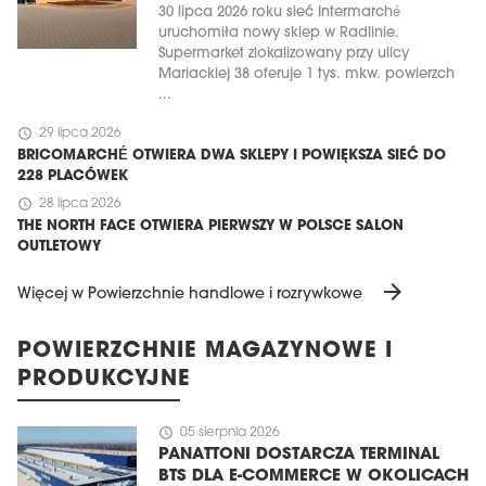
30 lipca 2026 roku sieć Intermarché
uruchomiła nowy sklep w Radlinie.
Supermarket zlokalizowany przy ulicy
Mariackiej 38 oferuje 1 tys. mkw. powierzch
...
schedule
29 lipca 2026
BRICOMARCHÉ OTWIERA DWA SKLEPY I POWIĘKSZA SIEĆ DO
228 PLACÓWEK
schedule
28 lipca 2026
THE NORTH FACE OTWIERA PIERWSZY W POLSCE SALON
OUTLETOWY
arrow_forward
Więcej w Powierzchnie handlowe i rozrywkowe
POWIERZCHNIE MAGAZYNOWE I
PRODUKCYJNE
schedule
05 sierpnia 2026
PANATTONI DOSTARCZA TERMINAL
BTS DLA E-COMMERCE W OKOLICACH