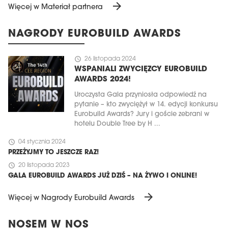
arrow_forward
Więcej w Materiał partnera
NAGRODY EUROBUILD AWARDS
schedule
26 listopada 2024
WSPANIALI ZWYCIĘZCY EUROBUILD
AWARDS 2024!
Uroczysta Gala przyniosła odpowiedź na
pytanie – kto zwyciężył w 14. edycji konkursu
Eurobuild Awards? Jury i goście zebrani w
hotelu Double Tree by H ...
schedule
04 stycznia 2024
PRZEŻYJMY TO JESZCZE RAZ!
schedule
20 listopada 2023
GALA EUROBUILD AWARDS JUŻ DZIŚ – NA ŻYWO I ONLINE!
arrow_forward
Więcej w Nagrody Eurobuild Awards
NOSEM W NOS