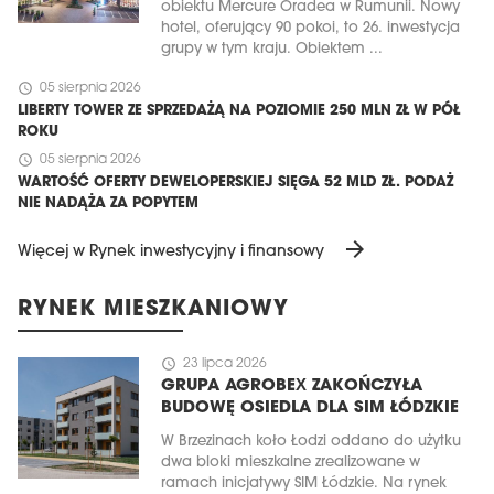
obiektu Mercure Oradea w Rumunii. Nowy
hotel, oferujący 90 pokoi, to 26. inwestycja
grupy w tym kraju. Obiektem ...
schedule
05 sierpnia 2026
LIBERTY TOWER ZE SPRZEDAŻĄ NA POZIOMIE 250 MLN ZŁ W PÓŁ
ROKU
schedule
05 sierpnia 2026
WARTOŚĆ OFERTY DEWELOPERSKIEJ SIĘGA 52 MLD ZŁ. PODAŻ
NIE NADĄŻA ZA POPYTEM
arrow_forward
Więcej w Rynek inwestycyjny i finansowy
RYNEK MIESZKANIOWY
schedule
23 lipca 2026
GRUPA AGROBEX ZAKOŃCZYŁA
BUDOWĘ OSIEDLA DLA SIM ŁÓDZKIE
W Brzezinach koło Łodzi oddano do użytku
dwa bloki mieszkalne zrealizowane w
ramach inicjatywy SIM Łódzkie. Na rynek