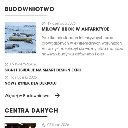
BUDOWNICTWO
schedule
19 czerwca 2026
MILOWY KROK W ANTARKTYCE
Po kilku miesiącach intensywnych prac
prowadzonych w ekstremalnych warunkach
Antarktyki zakończył się ważny etap montażu
nowego budynku głównego Polsk ...
schedule
09 kwietnia 2026
SIGNET ZBUDUJE NA SMART DESIGN EXPO
schedule
16 stycznia 2026
NOWY RYNEK DLA DEKPOLU
arrow_forward
Więcej w Budownictwo
CENTRA DANYCH
schedule
08 lipca 2026