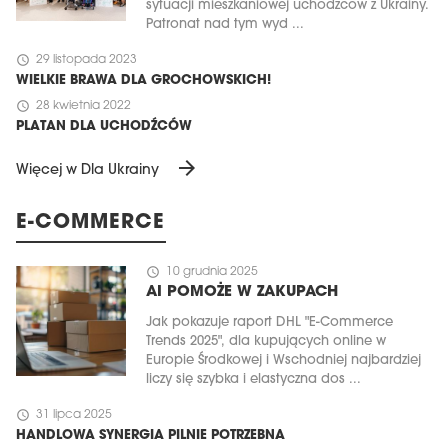
sytuacji mieszkaniowej uchodźców z Ukrainy.
Patronat nad tym wyd ...
schedule
29 listopada 2023
WIELKIE BRAWA DLA GROCHOWSKICH!
schedule
28 kwietnia 2022
PLATAN DLA UCHODŹCÓW
arrow_forward
Więcej w Dla Ukrainy
E-COMMERCE
schedule
10 grudnia 2025
AI POMOŻE W ZAKUPACH
Jak pokazuje raport DHL "E-Commerce
Trends 2025", dla kupujących online w
Europie Środkowej i Wschodniej najbardziej
liczy się szybka i elastyczna dos ...
schedule
31 lipca 2025
HANDLOWA SYNERGIA PILNIE POTRZEBNA