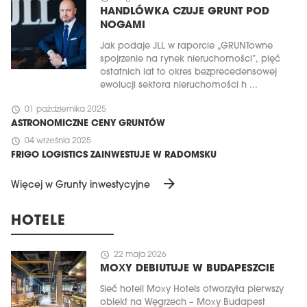
HANDLÓWKA CZUJE GRUNT POD
NOGAMI
Jak podaje JLL w raporcie „GRUNTowne
spojrzenie na rynek nieruchomości”, pięć
ostatnich lat to okres bezprecedensowej
ewolucji sektora nieruchomości h ...
schedule
01 października 2025
ASTRONOMICZNE CENY GRUNTÓW
schedule
04 września 2025
FRIGO LOGISTICS ZAINWESTUJE W RADOMSKU
arrow_forward
Więcej w Grunty inwestycyjne
HOTELE
schedule
22 maja 2026
MOXY DEBIUTUJE W BUDAPESZCIE
Sieć hoteli Moxy Hotels otworzyła pierwszy
obiekt na Węgrzech – Moxy Budapest