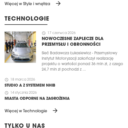
arrow_forward
Więcej w Style i wnętrza
TECHNOLOGIE
schedule
17 czerwca 2026
NOWOCZESNE ZAPLECZE DLA
PRZEMYSŁU I OBRONNOŚCI
Sieć Badawcza Łukasiewicz - Przemysłowy
Instytut Motoryzacji zakończył realizację
projektu o wartości ponad 36 mln zł, z czego
24,7 mln zł pochodzi z ...
schedule
18 marca 2026
STUDIO A Z SYSTEMEM NHIB
schedule
14 stycznia 2026
MIASTA ODPORNE NA ZAGROŻENIA
arrow_forward
Więcej w Technologie
TYLKO U NAS