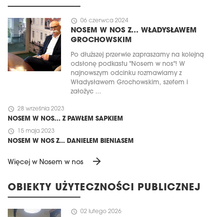
schedule
06 czerwca 2024
NOSEM W NOS Z... WŁADYSŁAWEM
GROCHOWSKIM
Po dłuższej przerwie zapraszamy na kolejną
odsłonę podkastu "Nosem w nos"! W
najnowszym odcinku rozmawiamy z
Władysławem Grochowskim, szefem i
założyc ...
schedule
28 września 2023
NOSEM W NOS… Z PAWŁEM SAPKIEM
schedule
15 maja 2023
NOSEM W NOS Z... DANIELEM BIENIASEM
arrow_forward
Więcej w Nosem w nos
OBIEKTY UŻYTECZNOŚCI PUBLICZNEJ
schedule
02 lutego 2026