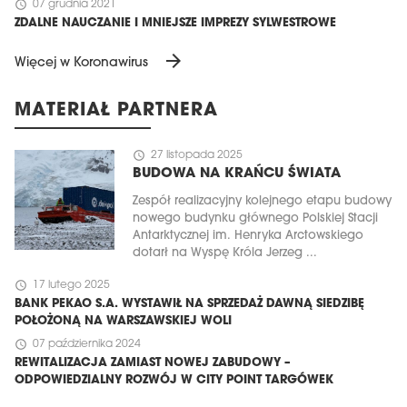
schedule
07 grudnia 2021
ZDALNE NAUCZANIE I MNIEJSZE IMPREZY SYLWESTROWE
arrow_forward
Więcej w Koronawirus
MATERIAŁ PARTNERA
schedule
27 listopada 2025
BUDOWA NA KRAŃCU ŚWIATA
Zespół realizacyjny kolejnego etapu budowy
nowego budynku głównego Polskiej Stacji
Antarktycznej im. Henryka Arctowskiego
dotarł na Wyspę Króla Jerzeg ...
schedule
17 lutego 2025
BANK PEKAO S.A. WYSTAWIŁ NA SPRZEDAŻ DAWNĄ SIEDZIBĘ
POŁOŻONĄ NA WARSZAWSKIEJ WOLI
schedule
07 października 2024
REWITALIZACJA ZAMIAST NOWEJ ZABUDOWY –
ODPOWIEDZIALNY ROZWÓJ W CITY POINT TARGÓWEK