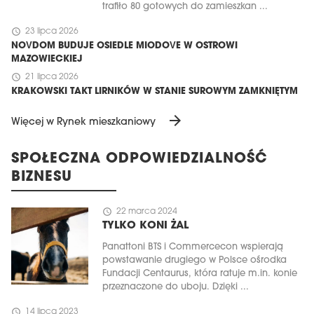
trafiło 80 gotowych do zamieszkan ...
schedule
23 lipca 2026
NOVDOM BUDUJE OSIEDLE MIODOVE W OSTROWI
MAZOWIECKIEJ
schedule
21 lipca 2026
KRAKOWSKI TAKT LIRNIKÓW W STANIE SUROWYM ZAMKNIĘTYM
arrow_forward
Więcej w Rynek mieszkaniowy
SPOŁECZNA ODPOWIEDZIALNOŚĆ
BIZNESU
schedule
22 marca 2024
TYLKO KONI ŻAL
Panattoni BTS i Commercecon wspierają
powstawanie drugiego w Polsce ośrodka
Fundacji Centaurus, która ratuje m.in. konie
przeznaczone do uboju. Dzięki ...
schedule
14 lipca 2023