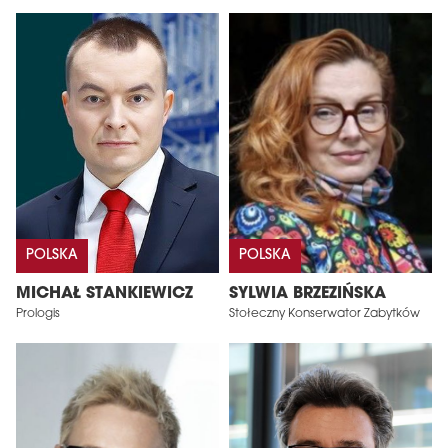
POLSKA
POLSKA
MICHAŁ STANKIEWICZ
SYLWIA BRZEZIŃSKA
Prologis
Stołeczny Konserwator Zabytków