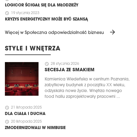
LOGICOR ŚCIGAŁ SIĘ DLA MŁODZIEŻY
schedule
19 stycznia 2023
KRYZYS ENERGETYCZNY MOŻE BYĆ SZANSĄ
arrow_forward
Więcej w Społeczna odpowiedzialność biznesu
STYLE I WNĘTRZA
schedule
28 stycznia 2026
SECESJA ZE SMAKIEM
Kamienica Wiedeńska w centrum Poznania,
zabytkowy budynek z początku XX wieku,
odzyskała nowe życie. Wnętrza nowego
food hallu zaprojektowały pracowni ...
schedule
21 listopada 2025
DLA CIAŁA I DUCHA
schedule
20 listopada 2025
ZMODERNIZOWALI W NIMBUSIE