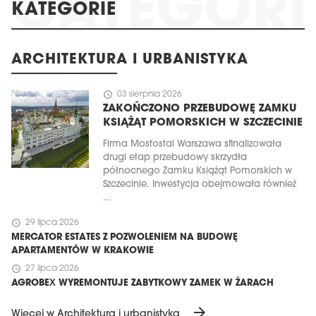
KATEGORIE
ARCHITEKTURA I URBANISTYKA
schedule
03 sierpnia 2026
ZAKOŃCZONO PRZEBUDOWĘ ZAMKU
KSIĄŻĄT POMORSKICH W SZCZECINIE
Firma Mostostal Warszawa sfinalizowała
drugi etap przebudowy skrzydła
północnego Zamku Książąt Pomorskich w
Szczecinie. Inwestycja obejmowała również
...
schedule
29 lipca 2026
MERCATOR ESTATES Z POZWOLENIEM NA BUDOWĘ
APARTAMENTÓW W KRAKOWIE
schedule
27 lipca 2026
AGROBEX WYREMONTUJE ZABYTKOWY ZAMEK W ŻARACH
arrow_forward
Więcej w Architektura i urbanistyka