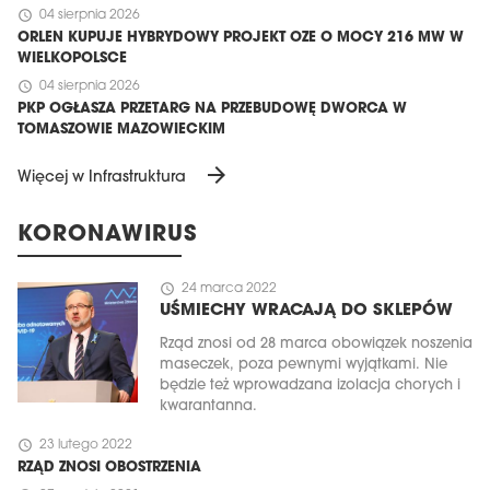
schedule
04 sierpnia 2026
ORLEN KUPUJE HYBRYDOWY PROJEKT OZE O MOCY 216 MW W
WIELKOPOLSCE
schedule
04 sierpnia 2026
PKP OGŁASZA PRZETARG NA PRZEBUDOWĘ DWORCA W
TOMASZOWIE MAZOWIECKIM
arrow_forward
Więcej w Infrastruktura
KORONAWIRUS
schedule
24 marca 2022
UŚMIECHY WRACAJĄ DO SKLEPÓW
Rząd znosi od 28 marca obowiązek noszenia
maseczek, poza pewnymi wyjątkami. Nie
będzie też wprowadzana izolacja chorych i
kwarantanna.
schedule
23 lutego 2022
RZĄD ZNOSI OBOSTRZENIA