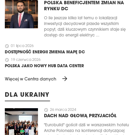
POLSKA BENEFICJENTEM ZMIAN NA
RYNKU DC
O ile jeszcze kilka lat temu o lokalizacji
inwestycji decydował przede wszystkim
popyt, dziś kluczowym czynnikiem staje się
dostęp do energii elektryc ...
schedule
01 lipca 2026
DOSTĘPNOŚĆ ENERGII ZMIENIA MAPĘ DC
schedule
19 czerwca 2026
POLSKA JAKO NOWY HUB DATA CENTER
arrow_forward
Więcej w Centra danych
DLA UKRAINY
schedule
26 marca 2024
DACH NAD GŁOWĄ PRZYJACIÓŁ
"Eurobuild" gościł dziś w warszawskim hotelu
Arche Poloneza na konferencji dotyczącej