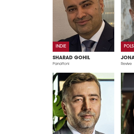
INDIE
POL
SHARAD GOHIL
JONA
Panattoni
Revive