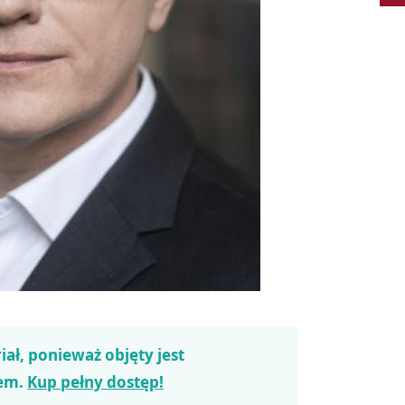
iał, ponieważ objęty jest
em.
Kup pełny dostęp!