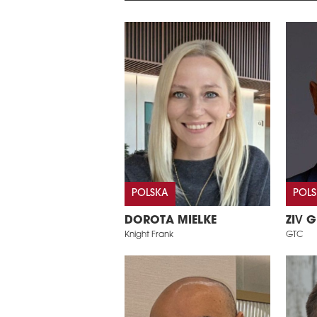
POLSKA
POL
DOROTA MIELKE
ZIV G
Knight Frank
GTC