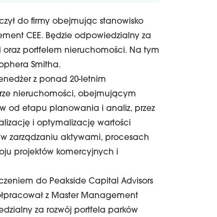
ączył do firmy obejmując stanowisko
ement CEE. Będzie odpowiedzialny za
i oraz portfelem nieruchomości. Na tym
tophera Smitha.
menedżer z ponad 20-letnim
rze nieruchomości, obejmującym
ów od etapu planowania i analiz, przez
alizację i optymalizację wartości
ę w zarządzaniu aktywami, procesach
oju projektów komercyjnych i
czeniem do Peakside Capital Advisors
półpracował z Master Management
dzialny za rozwój portfela parków