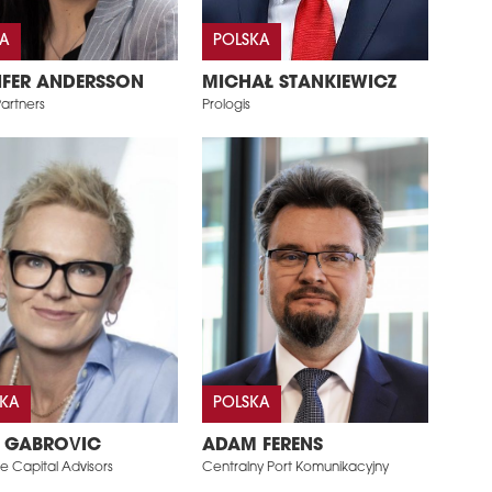
IA
POLSKA
IFER ANDERSSON
MICHAŁ STANKIEWICZ
artners
Prologis
SKA
POLSKA
 GABROVIC
ADAM FERENS
e Capital Advisors
Centralny Port Komunikacyjny