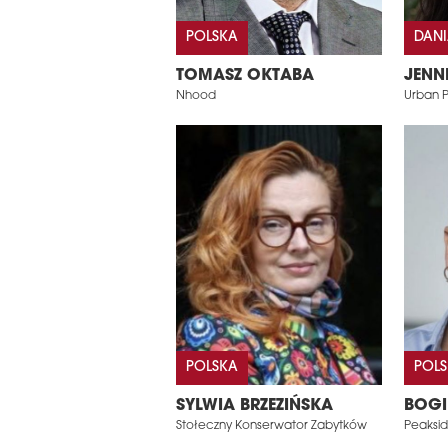
POLSKA
DAN
TOMASZ OKTABA
JENN
Nhood
Urban P
POLSKA
POL
SYLWIA BRZEZIŃSKA
BOGI
Stołeczny Konserwator Zabytków
Peaksid