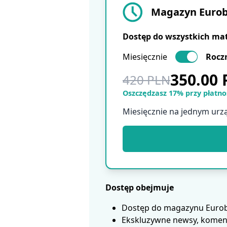
Magazyn Eurobu
Dostęp do wszystkich ma
Miesięcznie
Rocz
350.00
420 PLN
Oszczędzasz 17% przy płatnoś
Miesięcznie na jednym urz
Dostęp obejmuje
Dostęp do magazynu Eurobui
Ekskluzywne newsy, koment