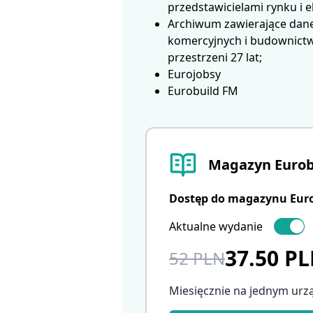
przedstawicielami rynku i 
Archiwum zawierające dane
komercyjnych i budownictwa
przestrzeni 27 lat;
Eurojobsy
Eurobuild FM
Magazyn Eurob
Dostęp do magazynu Eurob
Aktualne wydanie
37.50 P
52 PLN
Miesięcznie na jednym urz