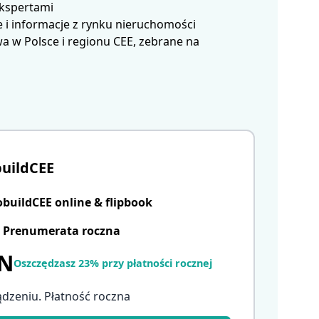
ekspertami
 i informacje z rynku nieruchomości
 w Polsce i regionu CEE, zebrane na
uildCEE
uildCEE online & flipbook
Prenumerata roczna
LN
Oszczędzasz 23% przy płatności rocznej
ądzeniu. Płatność roczna