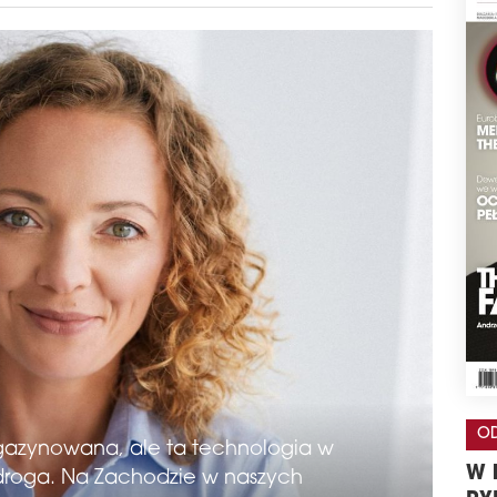
OD
azynowana, ale ta technologia w
W 
 droga. Na Zachodzie w naszych