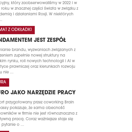
acyjny, który zaobserwowaliśmy w 2022 i w
 roku w znacznej części świata w związku z
emią i działaniami Rosji. W niektórych
..
MAT Z ODKŁADKI
NDAMENTEM JEST ZESPÓŁ
ianie brandu, wyzwaniach związanych z
zeniem zupełnie nowej struktury na
kim rynku, roli nowych technologii i AI w
tyce prawniczej oraz kierunkach rozwoju
u nie ...
URA
URO JAKO NARZĘDZIE PRACY
rt przygotowany przez coworking Brain
assy pokazuje, że sama obecność
owników w firmie nie jest równoznaczna z
tywną pracą. Coraz ważniejsze staje się
 pytanie o ...