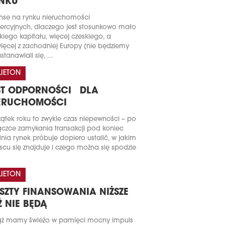
NKU
nse na rynku nieruchomości
rcyjnych, dlaczego jest stosunkowo mało
kiego kapitału, więcej czeskiego, a
ięcej z zachodniej Europy (nie będziemy
stanawiali się, ...
LIETON
ST ODPORNOŚCI DLA
ERUCHOMOŚCI
ątek roku to zwykle czas niepewności – po
czce zamykania transakcji pod koniec
nia rynek próbuje dopiero ustalić, w jakim
scu się znajduje i czego można się spodzie
LIETON
SZTY FINANSOWANIA NIŻSZE
Ż NIE BĘDĄ
ąż mamy świeżo w pamięci mocny impuls