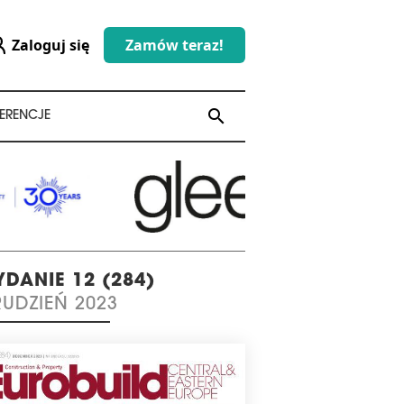
Zaloguj się
Zamów teraz!
search
search
ERENCJE
DANIE 12 (284)
UDZIEŃ 2023