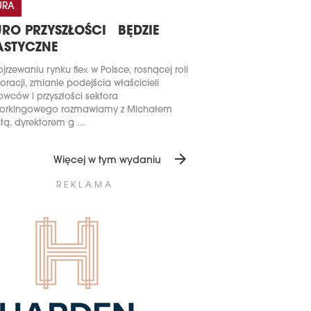
URA
URO PRZYSZŁOŚCI BĘDZIE
ASTYCZNE
jrzewaniu rynku flex w Polsce, rosnącej roli
oracji, zmianie podejścia właścicieli
owców i przyszłości sektora
orkingowego rozmawiamy z Michałem
tą, dyrektorem g ...
arrow_forward
Więcej w tym wydaniu
REKLAMA