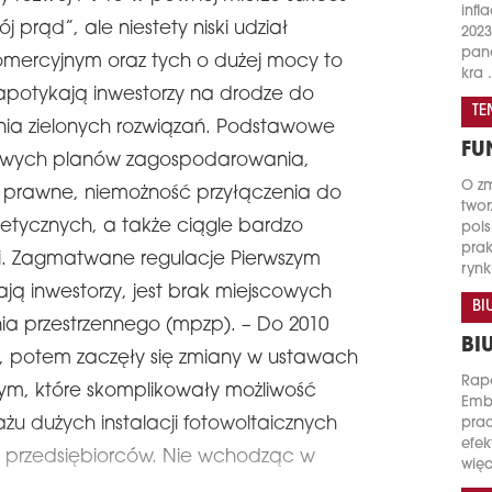
infl
rąd”, ale niestety niski udział
2023
pand
komercyjnym oraz tych o dużej mocy to
kra .
 napotykają inwestorzy na drodze do
TE
ania zielonych rozwiązań. Podstawowe
FU
cowych planów zagospodarowania,
O zm
 prawne, niemożność przyłączenia do
twor
getycznych, a także ciągle bardzo
pols
prak
ii. Zagmatwane regulacje Pierwszym
rynk
ją inwestorzy, jest brak miejscowych
BI
 przestrzennego (mpzp). – Do 2010
BI
a, potem zaczęły się zmiany w ustawach
Rapo
ym, które skomplikowały możliwość
Emb
 dużych instalacji fotowoltaicznych
prac
efek
i przedsiębiorców. Nie wchodząc w
więc