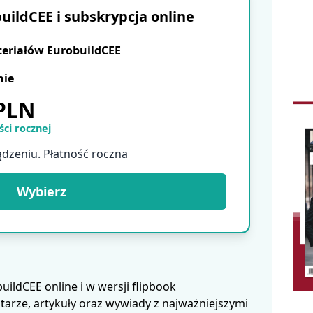
ildCEE i subskrypcja online
teriałów EurobuildCEE
nie
 PLN
ci rocznej
ądzeniu. Płatność roczna
Wybierz
ldCEE online i w wersji flipbook
arze, artykuły oraz wywiady z najważniejszymi