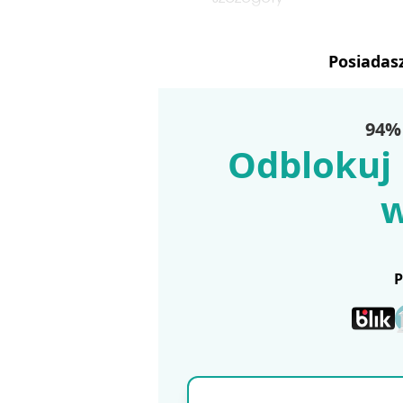
Posiadas
94% 
Odblokuj 
w