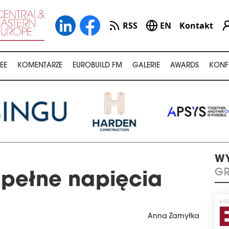
RSS
EN
Kontakt
EE
KOMENTARZE
EUROBUILD FM
GALERIE
AWARDS
KONF
WY
GR
pełne napięcia
Anna Zamyłka