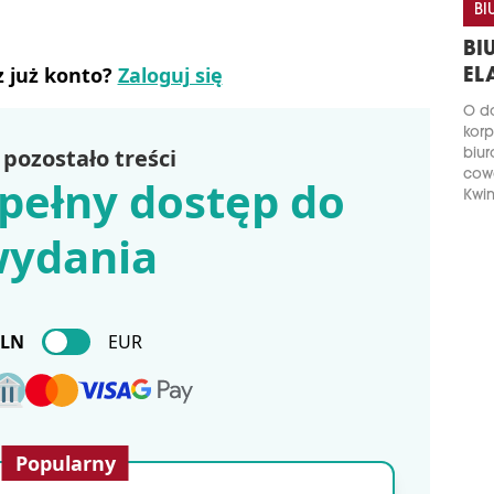
BI
BI
z już konto?
Zaloguj się
EL
O do
korp
pozostało treści
biur
cow
pełny dostęp do
Kwin
ydania
PLN
EUR
Popularny