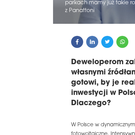
parkach mamy już takie ro
z Panattoni
Deweloperom zal
własnymi źródłami
gotowi, by je rea
inwestycji w Pols
Dlaczego?
W Polsce w dynamicznym 
fotowoltaiczne. Intensyw