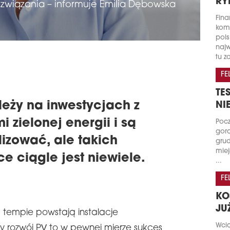
RY
związania – informuje Emilia Dębowska
Fina
kome
pols
najw
tu za
FE
TE
eży na inwestycjach z
NI
 zielonej energii i są
Pocz
gorą
lizować, ale takich
grud
miej
ce ciągle jest niewiele.
...
FE
KO
JU
tempie powstają instalacje
Wci
ny rozwój PV to w pewnej mierze sukces