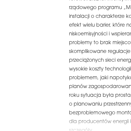
rządowego programu „Mój p
instalacji o charakterze 
efekt wielu barier, które
niskoemisyjności i wspier
problemy to brak miejs
skomplikowane regulacje
przeciążonych sieci ener
wysokie koszty technolog
problemem, jaki napotyka
planów zagospodarowania
roku sytuacja była prost
o planowaniu przestrzenn
bezproblemowego montażu
dla producentów energii 
szczegóły