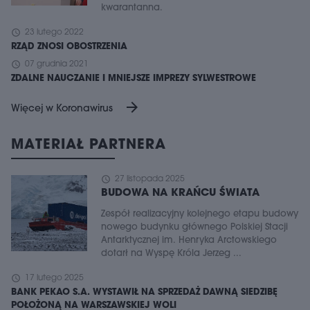
kwarantanna.
schedule
23 lutego 2022
RZĄD ZNOSI OBOSTRZENIA
schedule
07 grudnia 2021
ZDALNE NAUCZANIE I MNIEJSZE IMPREZY SYLWESTROWE
arrow_forward
Więcej w Koronawirus
MATERIAŁ PARTNERA
schedule
27 listopada 2025
BUDOWA NA KRAŃCU ŚWIATA
Zespół realizacyjny kolejnego etapu budowy
nowego budynku głównego Polskiej Stacji
Antarktycznej im. Henryka Arctowskiego
dotarł na Wyspę Króla Jerzeg ...
schedule
17 lutego 2025
BANK PEKAO S.A. WYSTAWIŁ NA SPRZEDAŻ DAWNĄ SIEDZIBĘ
POŁOŻONĄ NA WARSZAWSKIEJ WOLI