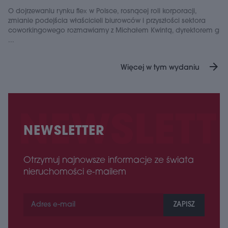
O dojrzewaniu rynku flex w Polsce, rosnącej roli korporacji,
zmianie podejścia właścicieli biurowców i przyszłości sektora
coworkingowego rozmawiamy z Michałem Kwintą, dyrektorem g
...
arrow_forward
Więcej w tym wydaniu
NEWSLETTER
Otrzymuj najnowsze informacje ze świata
nieruchomości e-mailem
ZAPISZ