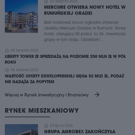
schedule
05 sierpnia 2026
MERCURE OTWIERA NOWY HOTEL W
RUMUŃSKIEJ ORADEI
Sieć hotelowa Accor ogłosiła otwarcie
obiektu Mercure Oradea w Rumunii. Nowy
hotel, oferujący 90 pokoi, to 26. inwestycja
grupy w tym kraju. Obiektem ...
schedule
05 sierpnia 2026
LIBERTY TOWER ZE SPRZEDAŻĄ NA POZIOMIE 250 MLN ZŁ W PÓŁ
ROKU
schedule
05 sierpnia 2026
WARTOŚĆ OFERTY DEWELOPERSKIEJ SIĘGA 52 MLD ZŁ. PODAŻ
NIE NADĄŻA ZA POPYTEM
arrow_forward
Więcej w Rynek inwestycyjny i finansowy
RYNEK MIESZKANIOWY
schedule
23 lipca 2026
GRUPA AGROBEX ZAKOŃCZYŁA