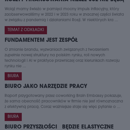
Wciąż mamy świeżo w pamięci mocny impuls inflacyjny, który
zaobserwowaliśmy w 2022 i w 2023 roku w znacznej części świata
w związku z pandemią i działaniami Rosji. W niektórych kra ...
TEMAT Z ODKŁADKI
FUNDAMENTEM JEST ZESPÓŁ
O zmianie brandu, wyzwaniach związanych z tworzeniem
zupełnie nowej struktury na polskim rynku, roli nowych
technologii i AI w praktyce prawniczej oraz kierunkach rozwoju
rynku nie ...
BIURA
BIURO JAKO NARZĘDZIE PRACY
Raport przygotowany przez coworking Brain Embassy pokazuje,
że sama obecność pracowników w firmie nie jest równoznaczna
z efektywną pracą. Coraz ważniejsze staje się więc pytanie o ...
BIURA
BIURO PRZYSZŁOŚCI BĘDZIE ELASTYCZNE