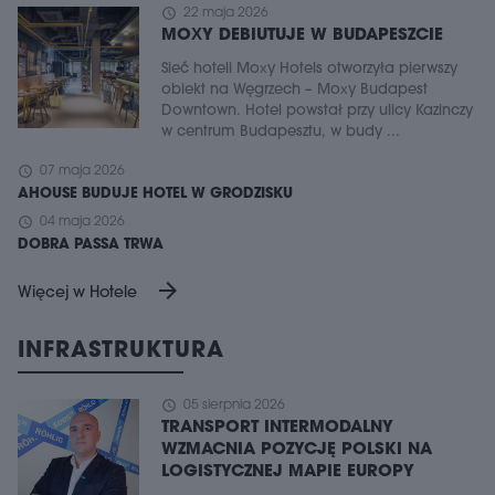
schedule
22 maja 2026
MOXY DEBIUTUJE W BUDAPESZCIE
Sieć hoteli Moxy Hotels otworzyła pierwszy
obiekt na Węgrzech – Moxy Budapest
Downtown. Hotel powstał przy ulicy Kazinczy
w centrum Budapesztu, w budy ...
schedule
07 maja 2026
AHOUSE BUDUJE HOTEL W GRODZISKU
schedule
04 maja 2026
DOBRA PASSA TRWA
arrow_forward
Więcej w Hotele
INFRASTRUKTURA
schedule
05 sierpnia 2026
TRANSPORT INTERMODALNY
WZMACNIA POZYCJĘ POLSKI NA
LOGISTYCZNEJ MAPIE EUROPY