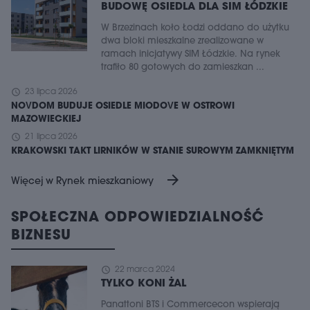
BUDOWĘ OSIEDLA DLA SIM ŁÓDZKIE
W Brzezinach koło Łodzi oddano do użytku
dwa bloki mieszkalne zrealizowane w
ramach inicjatywy SIM Łódzkie. Na rynek
trafiło 80 gotowych do zamieszkan ...
schedule
23 lipca 2026
NOVDOM BUDUJE OSIEDLE MIODOVE W OSTROWI
MAZOWIECKIEJ
schedule
21 lipca 2026
KRAKOWSKI TAKT LIRNIKÓW W STANIE SUROWYM ZAMKNIĘTYM
arrow_forward
Więcej w Rynek mieszkaniowy
SPOŁECZNA ODPOWIEDZIALNOŚĆ
BIZNESU
schedule
22 marca 2024
TYLKO KONI ŻAL
Panattoni BTS i Commercecon wspierają