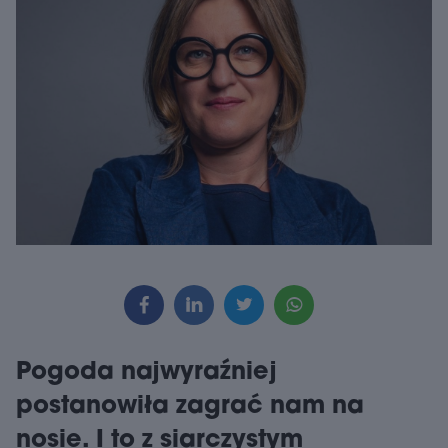
Pogoda najwyraźniej
postanowiła zagrać nam na
nosie. I to z siarczystym