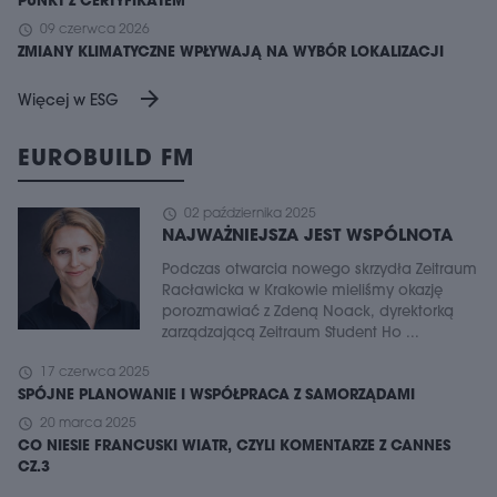
PUNKT Z CERTYFIKATEM
schedule
09 czerwca 2026
ZMIANY KLIMATYCZNE WPŁYWAJĄ NA WYBÓR LOKALIZACJI
arrow_forward
Więcej w ESG
EUROBUILD FM
schedule
02 października 2025
NAJWAŻNIEJSZA JEST WSPÓLNOTA
Podczas otwarcia nowego skrzydła Zeitraum
Racławicka w Krakowie mieliśmy okazję
porozmawiać z Zdeną Noack, dyrektorką
zarządzającą Zeitraum Student Ho ...
schedule
17 czerwca 2025
SPÓJNE PLANOWANIE I WSPÓŁPRACA Z SAMORZĄDAMI
schedule
20 marca 2025
CO NIESIE FRANCUSKI WIATR, CZYLI KOMENTARZE Z CANNES
CZ.3