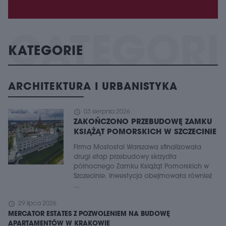
KATEGORIE
ARCHITEKTURA I URBANISTYKA
schedule
03 sierpnia 2026
ZAKOŃCZONO PRZEBUDOWĘ ZAMKU
KSIĄŻĄT POMORSKICH W SZCZECINIE
Firma Mostostal Warszawa sfinalizowała
drugi etap przebudowy skrzydła
północnego Zamku Książąt Pomorskich w
Szczecinie. Inwestycja obejmowała również
...
schedule
29 lipca 2026
MERCATOR ESTATES Z POZWOLENIEM NA BUDOWĘ
APARTAMENTÓW W KRAKOWIE