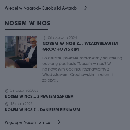
arrow_forward
Więcej w Nagrody Eurobuild Awards
NOSEM W NOS
schedule
06 czerwca 2024
NOSEM W NOS Z... WŁADYSŁAWEM
GROCHOWSKIM
Po dłuższej przerwie zapraszamy na kolejną
odsłonę podkastu "Nosem w nos"! W
najnowszym odcinku rozmawiamy z
Władysławem Grochowskim, szefem i
założyc ...
schedule
28 września 2023
NOSEM W NOS… Z PAWŁEM SAPKIEM
schedule
15 maja 2023
NOSEM W NOS Z... DANIELEM BIENIASEM
arrow_forward
Więcej w Nosem w nos