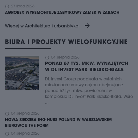
schedule
27 lipca 2026
AGROBEX WYREMONTUJE ZABYTKOWY ZAMEK W ŻARACH
arrow_forward
Więcej w Architektura i urbanistyka
BIURA I PROJEKTY WIELOFUNKCYJNE
schedule
04 sierpnia 2026
PONAD 67 TYS. MKW. WYNAJĘTYCH
W DL INVEST PARK BIELSKO-BIAŁA
DL Invest Group podpisała w ostatnich
miesiącach umowy najmu obejmujące
ponad 67 tys. mkw. powierzchni w
kompleksie DL Invest Park Bielsko-Biała. Wśró
...
schedule
04 sierpnia 2026
NOWA SIEDZIBA ING HUBS POLAND W WARSZAWSKIM
BIUROWCU THE FORM
schedule
04 sierpnia 2026