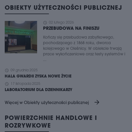
OBIEKTY UŻYTECZNOŚCI PUBLICZNEJ
schedule
02 lutego 2026
PRZEBUDOWA NA FINISZU
Kończy się przebudowa zabytkowego,
pochodzącego z 1868 roku, dworca
kolejowego w Oleśnicy. W obiekcie trwają
prace wykończeniowe oraz testy systemów i
...
schedule
09 grudnia 2025
HALA GWARDII ZYSKA NOWE ŻYCIE
schedule
17 listopada 2025
LABORATORIUM DLA DZIENNIKARZY
arrow_forward
Więcej w Obiekty użyteczności publicznej
POWIERZCHNIE HANDLOWE I
ROZRYWKOWE