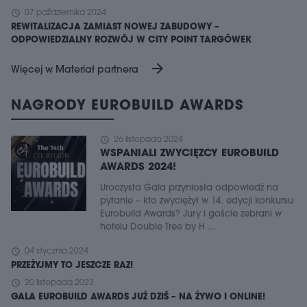
schedule
07 października 2024
REWITALIZACJA ZAMIAST NOWEJ ZABUDOWY –
ODPOWIEDZIALNY ROZWÓJ W CITY POINT TARGÓWEK
arrow_forward
Więcej w Materiał partnera
NAGRODY EUROBUILD AWARDS
schedule
26 listopada 2024
WSPANIALI ZWYCIĘZCY EUROBUILD
AWARDS 2024!
Uroczysta Gala przyniosła odpowiedź na
pytanie – kto zwyciężył w 14. edycji konkursu
Eurobuild Awards? Jury i goście zebrani w
hotelu Double Tree by H ...
schedule
04 stycznia 2024
PRZEŻYJMY TO JESZCZE RAZ!
schedule
20 listopada 2023
GALA EUROBUILD AWARDS JUŻ DZIŚ – NA ŻYWO I ONLINE!