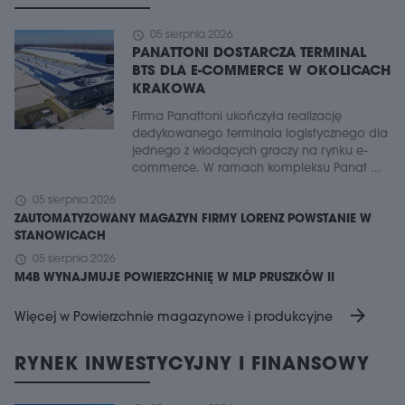
schedule
05 sierpnia 2026
PANATTONI DOSTARCZA TERMINAL
BTS DLA E-COMMERCE W OKOLICACH
KRAKOWA
Firma Panattoni ukończyła realizację
dedykowanego terminala logistycznego dla
jednego z wiodących graczy na rynku e-
commerce. W ramach kompleksu Panat ...
schedule
05 sierpnia 2026
ZAUTOMATYZOWANY MAGAZYN FIRMY LORENZ POWSTANIE W
STANOWICACH
schedule
05 sierpnia 2026
M4B WYNAJMUJE POWIERZCHNIĘ W MLP PRUSZKÓW II
arrow_forward
Więcej w Powierzchnie magazynowe i produkcyjne
RYNEK INWESTYCYJNY I FINANSOWY