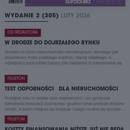
WYDANIE 2 (305)
LUTY 2026
OD REDAKTORA
W DRODZE DO DOJRZAŁEGO RYNKU
Finanse na rynku nieruchomości komercyjnych, dlaczego jest
stosunkowo mało polskiego kapitału, więcej czeskiego, a
najwięcej z zachodniej Europy (nie będziemy tu zastanawiali się,
...
FELIETON
TEST ODPORNOŚCI DLA NIERUCHOMOŚCI
Początek roku to zwykle czas niepewności – po gorączce
zamykania transakcji pod koniec grudnia rynek próbuje dopiero
ustalić, w jakim miejscu się znajduje i czego można się spodzie ...
FELIETON
KOSZTY FINANSOWANIA NIŻSZE JUŻ NIE BĘDĄ