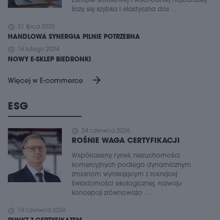
Europie Środkowej i Wschodniej najbardziej
liczy się szybka i elastyczna dos ...
schedule
31 lipca 2025
HANDLOWA SYNERGIA PILNIE POTRZEBNA
schedule
16 lutego 2024
NOWY E-SKLEP BIEDRONKI
arrow_forward
Więcej w E-commerce
ESG
schedule
24 czerwca 2026
ROŚNIE WAGA CERTYFIKACJI
Współczesny rynek nieruchomości
komercyjnych podlega dynamicznym
zmianom wynikającym z rosnącej
świadomości ekologicznej, rozwoju
koncepcji zrównoważo ...
schedule
19 czerwca 2026