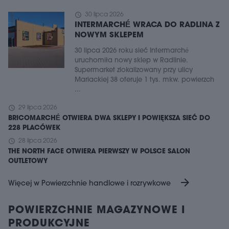
schedule
30 lipca 2026
INTERMARCHÉ WRACA DO RADLINA Z
NOWYM SKLEPEM
30 lipca 2026 roku sieć Intermarché
uruchomiła nowy sklep w Radlinie.
Supermarket zlokalizowany przy ulicy
Mariackiej 38 oferuje 1 tys. mkw. powierzch
...
schedule
29 lipca 2026
BRICOMARCHÉ OTWIERA DWA SKLEPY I POWIĘKSZA SIEĆ DO
228 PLACÓWEK
schedule
28 lipca 2026
THE NORTH FACE OTWIERA PIERWSZY W POLSCE SALON
OUTLETOWY
arrow_forward
Więcej w Powierzchnie handlowe i rozrywkowe
POWIERZCHNIE MAGAZYNOWE I
PRODUKCYJNE