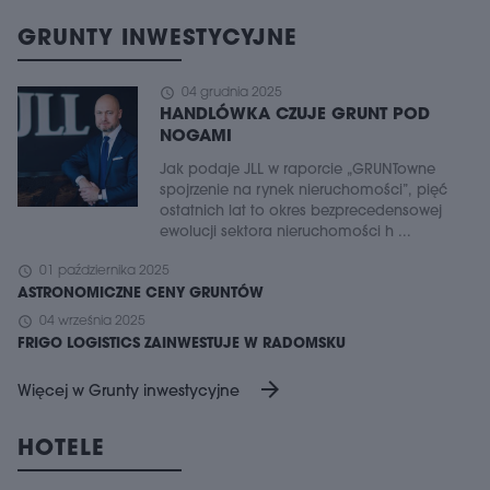
GRUNTY INWESTYCYJNE
schedule
04 grudnia 2025
HANDLÓWKA CZUJE GRUNT POD
NOGAMI
Jak podaje JLL w raporcie „GRUNTowne
spojrzenie na rynek nieruchomości”, pięć
ostatnich lat to okres bezprecedensowej
ewolucji sektora nieruchomości h ...
schedule
01 października 2025
ASTRONOMICZNE CENY GRUNTÓW
schedule
04 września 2025
FRIGO LOGISTICS ZAINWESTUJE W RADOMSKU
arrow_forward
Więcej w Grunty inwestycyjne
HOTELE