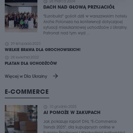
schedule
26 marca 2024
DACH NAD GŁOWĄ PRZYJACIÓŁ
"Eurobuild" gościł dziś w warszawskim hotelu
Arche Poloneza na konferencji dotyczącej
sytuacji mieszkaniowej uchodźców z Ukrainy.
Patronat nad tym wyd ...
schedule
29 listopada 2023
WIELKIE BRAWA DLA GROCHOWSKICH!
schedule
28 kwietnia 2022
PLATAN DLA UCHODŹCÓW
arrow_forward
Więcej w Dla Ukrainy
E-COMMERCE
schedule
10 grudnia 2025
AI POMOŻE W ZAKUPACH
Jak pokazuje raport DHL "E-Commerce
Trends 2025", dla kupujących online w