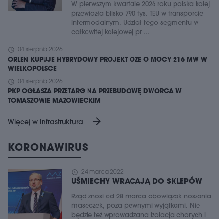
W pierwszym kwartale 2026 roku polska kolej
przewiozła blisko 790 tys. TEU w transporcie
intermodalnym. Udział tego segmentu w
całkowitej kolejowej pr ...
schedule
04 sierpnia 2026
ORLEN KUPUJE HYBRYDOWY PROJEKT OZE O MOCY 216 MW W
WIELKOPOLSCE
schedule
04 sierpnia 2026
PKP OGŁASZA PRZETARG NA PRZEBUDOWĘ DWORCA W
TOMASZOWIE MAZOWIECKIM
arrow_forward
Więcej w Infrastruktura
KORONAWIRUS
schedule
24 marca 2022
UŚMIECHY WRACAJĄ DO SKLEPÓW
Rząd znosi od 28 marca obowiązek noszenia
maseczek, poza pewnymi wyjątkami. Nie
będzie też wprowadzana izolacja chorych i