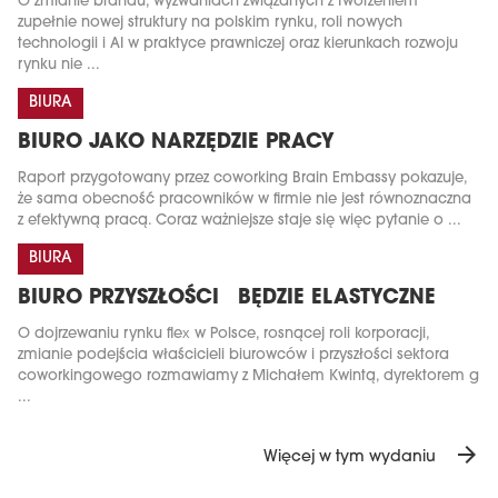
O zmianie brandu, wyzwaniach związanych z tworzeniem
zupełnie nowej struktury na polskim rynku, roli nowych
technologii i AI w praktyce prawniczej oraz kierunkach rozwoju
rynku nie ...
BIURA
BIURO JAKO NARZĘDZIE PRACY
Raport przygotowany przez coworking Brain Embassy pokazuje,
że sama obecność pracowników w firmie nie jest równoznaczna
z efektywną pracą. Coraz ważniejsze staje się więc pytanie o ...
BIURA
BIURO PRZYSZŁOŚCI BĘDZIE ELASTYCZNE
O dojrzewaniu rynku flex w Polsce, rosnącej roli korporacji,
zmianie podejścia właścicieli biurowców i przyszłości sektora
coworkingowego rozmawiamy z Michałem Kwintą, dyrektorem g
...
arrow_forward
Więcej w tym wydaniu