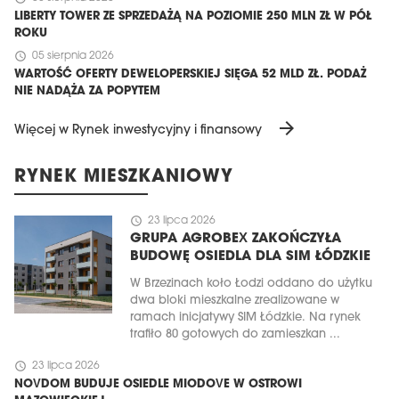
LIBERTY TOWER ZE SPRZEDAŻĄ NA POZIOMIE 250 MLN ZŁ W PÓŁ
ROKU
schedule
05 sierpnia 2026
WARTOŚĆ OFERTY DEWELOPERSKIEJ SIĘGA 52 MLD ZŁ. PODAŻ
NIE NADĄŻA ZA POPYTEM
arrow_forward
Więcej w Rynek inwestycyjny i finansowy
RYNEK MIESZKANIOWY
schedule
23 lipca 2026
GRUPA AGROBEX ZAKOŃCZYŁA
BUDOWĘ OSIEDLA DLA SIM ŁÓDZKIE
W Brzezinach koło Łodzi oddano do użytku
dwa bloki mieszkalne zrealizowane w
ramach inicjatywy SIM Łódzkie. Na rynek
trafiło 80 gotowych do zamieszkan ...
schedule
23 lipca 2026
NOVDOM BUDUJE OSIEDLE MIODOVE W OSTROWI