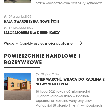
prace wykończeniowe oraz testy systemów i
...
schedule
09 grudnia 2025
HALA GWARDII ZYSKA NOWE ŻYCIE
schedule
17 listopada 2025
LABORATORIUM DLA DZIENNIKARZY
arrow_forward
Więcej w Obiekty użyteczności publicznej
POWIERZCHNIE HANDLOWE I
ROZRYWKOWE
schedule
30 lipca 2026
INTERMARCHÉ WRACA DO RADLINA Z
NOWYM SKLEPEM
30 lipca 2026 roku sieć Intermarché
uruchomiła nowy sklep w Radlinie.
Supermarket zlokalizowany przy ulicy
Mariackiej 38 oferuje 1 tys. mkw. powierzch