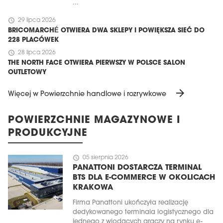
...
schedule
29 lipca 2026
BRICOMARCHÉ OTWIERA DWA SKLEPY I POWIĘKSZA SIEĆ DO
228 PLACÓWEK
schedule
28 lipca 2026
THE NORTH FACE OTWIERA PIERWSZY W POLSCE SALON
OUTLETOWY
arrow_forward
Więcej w Powierzchnie handlowe i rozrywkowe
POWIERZCHNIE MAGAZYNOWE I
PRODUKCYJNE
schedule
05 sierpnia 2026
PANATTONI DOSTARCZA TERMINAL
BTS DLA E-COMMERCE W OKOLICACH
KRAKOWA
Firma Panattoni ukończyła realizację
dedykowanego terminala logistycznego dla
jednego z wiodących graczy na rynku e-