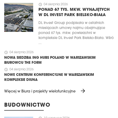
schedule
04 sierpnia 2026
PONAD 67 TYS. MKW. WYNAJĘTYCH
W DL INVEST PARK BIELSKO-BIAŁA
DL Invest Group podpisała w ostatnich
miesiącach umowy najmu obejmujące
ponad 67 tys. mkw. powierzchni w
kompleksie DL Invest Park Bielsko-Biała. Wśró
...
schedule
04 sierpnia 2026
NOWA SIEDZIBA ING HUBS POLAND W WARSZAWSKIM
BIUROWCU THE FORM
schedule
04 sierpnia 2026
NOWE CENTRUM KONFERENCYJNE W WARSZAWSKIM
KOMPLEKSIE DIUNA
arrow_forward
Więcej w Biura i projekty wielofunkcyjne
BUDOWNICTWO