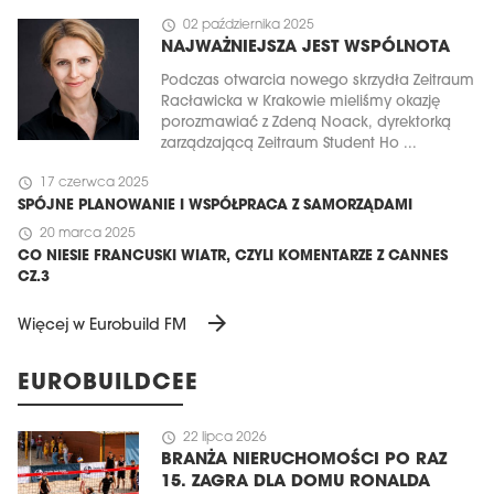
schedule
02 października 2025
NAJWAŻNIEJSZA JEST WSPÓLNOTA
Podczas otwarcia nowego skrzydła Zeitraum
Racławicka w Krakowie mieliśmy okazję
porozmawiać z Zdeną Noack, dyrektorką
zarządzającą Zeitraum Student Ho ...
schedule
17 czerwca 2025
SPÓJNE PLANOWANIE I WSPÓŁPRACA Z SAMORZĄDAMI
schedule
20 marca 2025
CO NIESIE FRANCUSKI WIATR, CZYLI KOMENTARZE Z CANNES
CZ.3
arrow_forward
Więcej w Eurobuild FM
EUROBUILDCEE
schedule
22 lipca 2026
BRANŻA NIERUCHOMOŚCI PO RAZ
15. ZAGRA DLA DOMU RONALDA