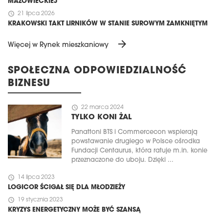
MAZOWIECKIEJ
schedule
21 lipca 2026
KRAKOWSKI TAKT LIRNIKÓW W STANIE SUROWYM ZAMKNIĘTYM
arrow_forward
Więcej w Rynek mieszkaniowy
SPOŁECZNA ODPOWIEDZIALNOŚĆ
BIZNESU
schedule
22 marca 2024
TYLKO KONI ŻAL
Panattoni BTS i Commercecon wspierają
powstawanie drugiego w Polsce ośrodka
Fundacji Centaurus, która ratuje m.in. konie
przeznaczone do uboju. Dzięki ...
schedule
14 lipca 2023
LOGICOR ŚCIGAŁ SIĘ DLA MŁODZIEŻY
schedule
19 stycznia 2023
KRYZYS ENERGETYCZNY MOŻE BYĆ SZANSĄ