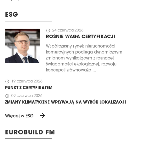
ESG
schedule
24 czerwca 2026
ROŚNIE WAGA CERTYFIKACJI
Współczesny rynek nieruchomości
komercyjnych podlega dynamicznym
zmianom wynikającym z rosnącej
świadomości ekologicznej, rozwoju
koncepcji zrównoważo ...
schedule
19 czerwca 2026
PUNKT Z CERTYFIKATEM
schedule
09 czerwca 2026
ZMIANY KLIMATYCZNE WPŁYWAJĄ NA WYBÓR LOKALIZACJI
arrow_forward
Więcej w ESG
EUROBUILD FM