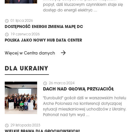
popyt, dziś kluczowym czynnikiem staje się
dostęp do energii elektryc ...
schedule
01 lipca 2026
DOSTĘPNOŚĆ ENERGII ZMIENIA MAPĘ DC
schedule
19 czerwca 2026
POLSKA JAKO NOWY HUB DATA CENTER
arrow_forward
Więcej w Centra danych
DLA UKRAINY
schedule
26 marca 2024
DACH NAD GŁOWĄ PRZYJACIÓŁ
"Eurobuild" gościł dziś w warszawskim hotelu
Arche Poloneza na konferencji dotyczącej
sytuacji mieszkaniowej uchodźców z Ukrainy.
Patronat nad tym wyd ...
schedule
29 listopada 2023
WIELKIE BRAWA DLA GROCHOWSKICH!