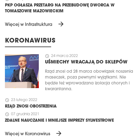
PKP OGŁASZA PRZETARG NA PRZEBUDOWĘ DWORCA W
TOMASZOWIE MAZOWIECKIM
arrow_forward
Więcej w Infrastruktura
KORONAWIRUS
schedule
24 marca 2022
UŚMIECHY WRACAJĄ DO SKLEPÓW
Rząd znosi od 28 marca obowiązek noszenia
maseczek, poza pewnymi wyjątkami. Nie
będzie też wprowadzana izolacja chorych i
kwarantanna.
schedule
23 lutego 2022
RZĄD ZNOSI OBOSTRZENIA
schedule
07 grudnia 2021
ZDALNE NAUCZANIE I MNIEJSZE IMPREZY SYLWESTROWE
arrow_forward
Więcej w Koronawirus