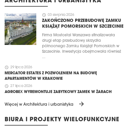
ARCHITEKTURA I URBANISTYKA
schedule
03 sierpnia 2026
ZAKOŃCZONO PRZEBUDOWĘ ZAMKU
KSIĄŻĄT POMORSKICH W SZCZECINIE
Firma Mostostal Warszawa sfinalizowała
drugi etap przebudowy skrzydła
północnego Zamku Książąt Pomorskich w
Szczecinie. Inwestycja obejmowała również
...
schedule
29 lipca 2026
MERCATOR ESTATES Z POZWOLENIEM NA BUDOWĘ
APARTAMENTÓW W KRAKOWIE
schedule
27 lipca 2026
AGROBEX WYREMONTUJE ZABYTKOWY ZAMEK W ŻARACH
arrow_forward
Więcej w Architektura i urbanistyka
BIURA I PROJEKTY WIELOFUNKCYJNE