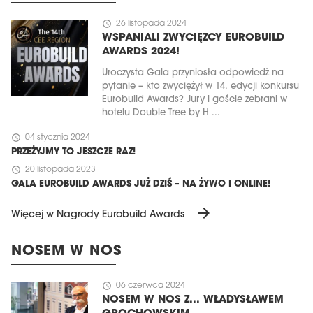
schedule
26 listopada 2024
WSPANIALI ZWYCIĘZCY EUROBUILD
AWARDS 2024!
Uroczysta Gala przyniosła odpowiedź na
pytanie – kto zwyciężył w 14. edycji konkursu
Eurobuild Awards? Jury i goście zebrani w
hotelu Double Tree by H ...
schedule
04 stycznia 2024
PRZEŻYJMY TO JESZCZE RAZ!
schedule
20 listopada 2023
GALA EUROBUILD AWARDS JUŻ DZIŚ – NA ŻYWO I ONLINE!
arrow_forward
Więcej w Nagrody Eurobuild Awards
NOSEM W NOS
schedule
06 czerwca 2024
NOSEM W NOS Z... WŁADYSŁAWEM