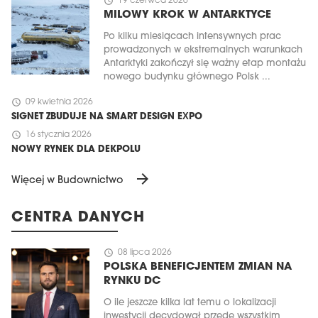
schedule
19 czerwca 2026
MILOWY KROK W ANTARKTYCE
Po kilku miesiącach intensywnych prac
prowadzonych w ekstremalnych warunkach
Antarktyki zakończył się ważny etap montażu
nowego budynku głównego Polsk ...
schedule
09 kwietnia 2026
SIGNET ZBUDUJE NA SMART DESIGN EXPO
schedule
16 stycznia 2026
NOWY RYNEK DLA DEKPOLU
arrow_forward
Więcej w Budownictwo
CENTRA DANYCH
schedule
08 lipca 2026
POLSKA BENEFICJENTEM ZMIAN NA
RYNKU DC
O ile jeszcze kilka lat temu o lokalizacji
inwestycji decydował przede wszystkim