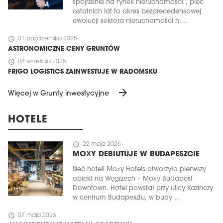
spojrzenie na rynek nieruchomości”, pięć
ostatnich lat to okres bezprecedensowej
ewolucji sektora nieruchomości h ...
schedule
01 października 2025
ASTRONOMICZNE CENY GRUNTÓW
schedule
04 września 2025
FRIGO LOGISTICS ZAINWESTUJE W RADOMSKU
arrow_forward
Więcej w Grunty inwestycyjne
HOTELE
schedule
22 maja 2026
MOXY DEBIUTUJE W BUDAPESZCIE
Sieć hoteli Moxy Hotels otworzyła pierwszy
obiekt na Węgrzech – Moxy Budapest
Downtown. Hotel powstał przy ulicy Kazinczy
w centrum Budapesztu, w budy ...
schedule
07 maja 2026