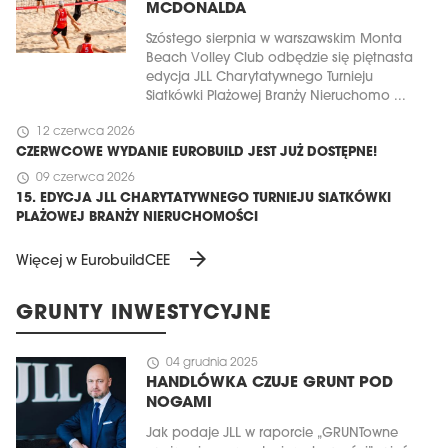
MCDONALDA
Szóstego sierpnia w warszawskim Monta
Beach Volley Club odbędzie się piętnasta
edycja JLL Charytatywnego Turnieju
Siatkówki Plażowej Branży Nieruchomo ...
schedule
12 czerwca 2026
CZERWCOWE WYDANIE EUROBUILD JEST JUŻ DOSTĘPNE!
schedule
09 czerwca 2026
15. EDYCJA JLL CHARYTATYWNEGO TURNIEJU SIATKÓWKI
PLAŻOWEJ BRANŻY NIERUCHOMOŚCI
arrow_forward
Więcej w EurobuildCEE
GRUNTY INWESTYCYJNE
schedule
04 grudnia 2025
HANDLÓWKA CZUJE GRUNT POD
NOGAMI
Jak podaje JLL w raporcie „GRUNTowne