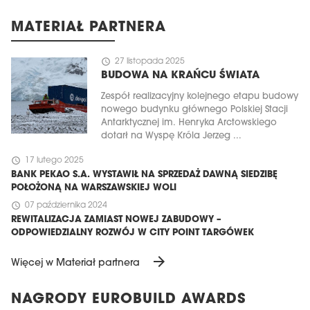
MATERIAŁ PARTNERA
schedule
27 listopada 2025
BUDOWA NA KRAŃCU ŚWIATA
Zespół realizacyjny kolejnego etapu budowy
nowego budynku głównego Polskiej Stacji
Antarktycznej im. Henryka Arctowskiego
dotarł na Wyspę Króla Jerzeg ...
schedule
17 lutego 2025
BANK PEKAO S.A. WYSTAWIŁ NA SPRZEDAŻ DAWNĄ SIEDZIBĘ
POŁOŻONĄ NA WARSZAWSKIEJ WOLI
schedule
07 października 2024
REWITALIZACJA ZAMIAST NOWEJ ZABUDOWY –
ODPOWIEDZIALNY ROZWÓJ W CITY POINT TARGÓWEK
arrow_forward
Więcej w Materiał partnera
NAGRODY EUROBUILD AWARDS