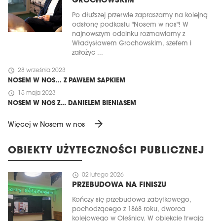
GROCHOWSKIM
Po dłuższej przerwie zapraszamy na kolejną
odsłonę podkastu "Nosem w nos"! W
najnowszym odcinku rozmawiamy z
Władysławem Grochowskim, szefem i
założyc ...
schedule
28 września 2023
NOSEM W NOS… Z PAWŁEM SAPKIEM
schedule
15 maja 2023
NOSEM W NOS Z... DANIELEM BIENIASEM
arrow_forward
Więcej w Nosem w nos
OBIEKTY UŻYTECZNOŚCI PUBLICZNEJ
schedule
02 lutego 2026
PRZEBUDOWA NA FINISZU
Kończy się przebudowa zabytkowego,
pochodzącego z 1868 roku, dworca
kolejowego w Oleśnicy. W obiekcie trwają