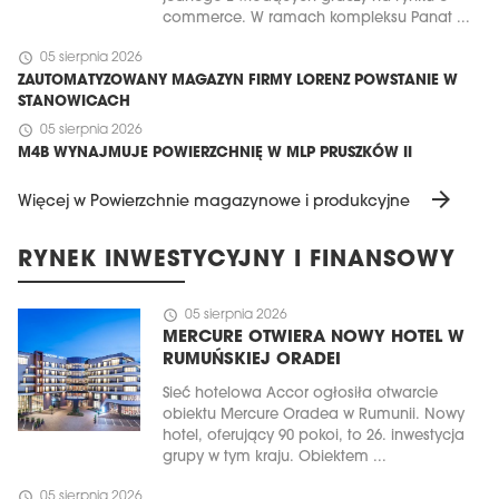
commerce. W ramach kompleksu Panat ...
schedule
05 sierpnia 2026
ZAUTOMATYZOWANY MAGAZYN FIRMY LORENZ POWSTANIE W
STANOWICACH
schedule
05 sierpnia 2026
M4B WYNAJMUJE POWIERZCHNIĘ W MLP PRUSZKÓW II
arrow_forward
Więcej w Powierzchnie magazynowe i produkcyjne
RYNEK INWESTYCYJNY I FINANSOWY
schedule
05 sierpnia 2026
MERCURE OTWIERA NOWY HOTEL W
RUMUŃSKIEJ ORADEI
Sieć hotelowa Accor ogłosiła otwarcie
obiektu Mercure Oradea w Rumunii. Nowy
hotel, oferujący 90 pokoi, to 26. inwestycja
grupy w tym kraju. Obiektem ...
schedule
05 sierpnia 2026