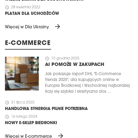
schedule
28 kwietnia 2022
PLATAN DLA UCHODŹCÓW
arrow_forward
Więcej w Dla Ukrainy
E-COMMERCE
schedule
10 grudnia 2025
AI POMOŻE W ZAKUPACH
Jak pokazuje raport DHL "E-Commerce
Trends 2025", dla kupujących online w
Europie Środkowej i Wschodniej najbardziej
liczy się szybka i elastyczna dos ...
schedule
31 lipca 2025
HANDLOWA SYNERGIA PILNIE POTRZEBNA
schedule
16 lutego 2024
NOWY E-SKLEP BIEDRONKI
arrow_forward
Więcej w E-commerce