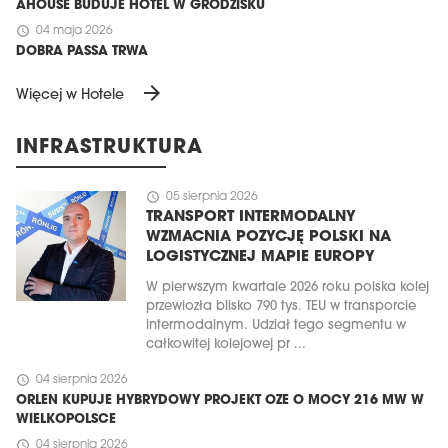
AHOUSE BUDUJE HOTEL W GRODZISKU
schedule
04 maja 2026
DOBRA PASSA TRWA
arrow_forward
Więcej w Hotele
INFRASTRUKTURA
schedule
05 sierpnia 2026
TRANSPORT INTERMODALNY
WZMACNIA POZYCJĘ POLSKI NA
LOGISTYCZNEJ MAPIE EUROPY
W pierwszym kwartale 2026 roku polska kolej
przewiozła blisko 790 tys. TEU w transporcie
intermodalnym. Udział tego segmentu w
całkowitej kolejowej pr ...
schedule
04 sierpnia 2026
ORLEN KUPUJE HYBRYDOWY PROJEKT OZE O MOCY 216 MW W
WIELKOPOLSCE
schedule
04 sierpnia 2026