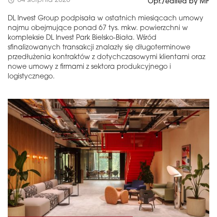
04 sierpnia 2026
schedule
Opr./edited by MF
DL Invest Group podpisała w ostatnich miesiącach umowy
najmu obejmujące ponad 67 tys. mkw. powierzchni w
kompleksie DL Invest Park Bielsko-Biała. Wśród
sfinalizowanych transakcji znalazły się długoterminowe
przedłużenia kontraktów z dotychczasowymi klientami oraz
nowe umowy z firmami z sektora produkcyjnego i
logistycznego.