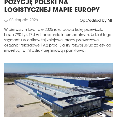
POZYCJĘ POLSKI NA
LOGISTYCZNEJ MAPIE EUROPY
05 sierpnia 2026
schedule
Opr./edited by MF
W pierwszym kwartale 2026 roku polska kolej przewiozła
blisko 790 tys. TEU w transporcie intermodalnym. Udział tego
segmentu w całkowitej kolejowej pracy przewozowej
osiągnął rekordowe 19,2 proc. Dalszy rozwój usług zależy od
inwestycji w infrastrukturę liniową i punktową.