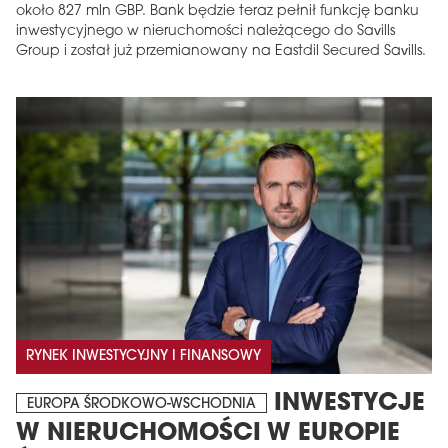
około 827 mln GBP. Bank będzie teraz pełnił funkcję banku
inwestycyjnego w nieruchomości należącego do Savills
Group i został już przemianowany na Eastdil Secured Savills.
RYNEK INWESTYCYJNY I FINANSOWY
INWESTYCJE
EUROPA ŚRODKOWO-WSCHODNIA
W NIERUCHOMOŚCI W EUROPIE