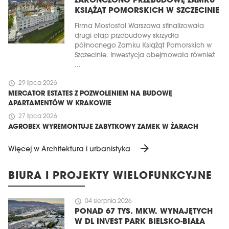
ZAKOŃCZONO PRZEBUDOWĘ ZAMKU
KSIĄŻĄT POMORSKICH W SZCZECINIE
Firma Mostostal Warszawa sfinalizowała
drugi etap przebudowy skrzydła
północnego Zamku Książąt Pomorskich w
Szczecinie. Inwestycja obejmowała również
...
schedule
29 lipca 2026
MERCATOR ESTATES Z POZWOLENIEM NA BUDOWĘ
APARTAMENTÓW W KRAKOWIE
schedule
27 lipca 2026
AGROBEX WYREMONTUJE ZABYTKOWY ZAMEK W ŻARACH
arrow_forward
Więcej w Architektura i urbanistyka
BIURA I PROJEKTY WIELOFUNKCYJNE
schedule
04 sierpnia 2026
PONAD 67 TYS. MKW. WYNAJĘTYCH
W DL INVEST PARK BIELSKO-BIAŁA