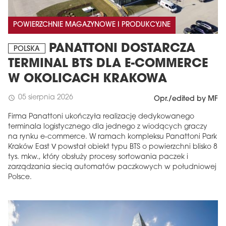
POWIERZCHNIE MAGAZYNOWE I PRODUKCYJNE
PANATTONI DOSTARCZA
POLSKA
TERMINAL BTS DLA E-COMMERCE
W OKOLICACH KRAKOWA
05 sierpnia 2026
schedule
Opr./edited by MF
Firma Panattoni ukończyła realizację dedykowanego
terminala logistycznego dla jednego z wiodących graczy
na rynku e-commerce. W ramach kompleksu Panattoni Park
Kraków East V powstał obiekt typu BTS o powierzchni blisko 8
tys. mkw., który obsłuży procesy sortowania paczek i
zarządzania siecią automatów paczkowych w południowej
Polsce.