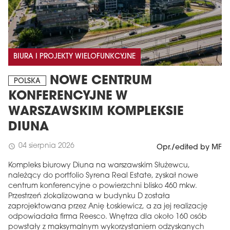
BIURA I PROJEKTY WIELOFUNKCYJNE
NOWE CENTRUM
POLSKA
KONFERENCYJNE W
WARSZAWSKIM KOMPLEKSIE
DIUNA
04 sierpnia 2026
schedule
Opr./edited by MF
Kompleks biurowy Diuna na warszawskim Służewcu,
należący do portfolio Syrena Real Estate, zyskał nowe
centrum konferencyjne o powierzchni blisko 460 mkw.
Przestrzeń zlokalizowana w budynku D została
zaprojektowana przez Anię Łoskiewicz, a za jej realizację
odpowiadała firma Reesco. Wnętrza dla około 160 osób
powstały z maksymalnym wykorzystaniem odzyskanych