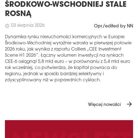
ŚRODKOWO-WSCHODNIEJ STALE
ROSNĄ
03 sierpnia 2026
schedule
Opr./edited by NN
Dynamika rynku nieruchomości komercyjnych w Europie
Środkowo-Wschodniej wyraźnie wzrosła w pierwszej połowie
2026 roku, jak wynika z raportu Colliers „CEE Investment
Scene H1 2026”. Łączny wolumen inwestycji na rynkach
CEE-6 osiągnął 5,8 mld euro – w porównaniu z 5,4 mld euro
rok wcześniej, co potwierdza, że ​​kapitał powraca do
regionu, jednak w sposób bardziej selektywny i
zdyscyplinowany niż w poprzednich cyklach.
arrow_forward
Więcej nowości