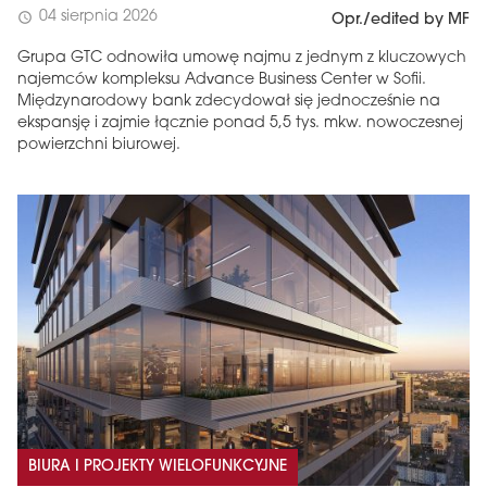
04 sierpnia 2026
schedule
Opr./edited by MF
Grupa GTC odnowiła umowę najmu z jednym z kluczowych
najemców kompleksu Advance Business Center w Sofii.
Międzynarodowy bank zdecydował się jednocześnie na
ekspansję i zajmie łącznie ponad 5,5 tys. mkw. nowoczesnej
powierzchni biurowej.
BIURA I PROJEKTY WIELOFUNKCYJNE