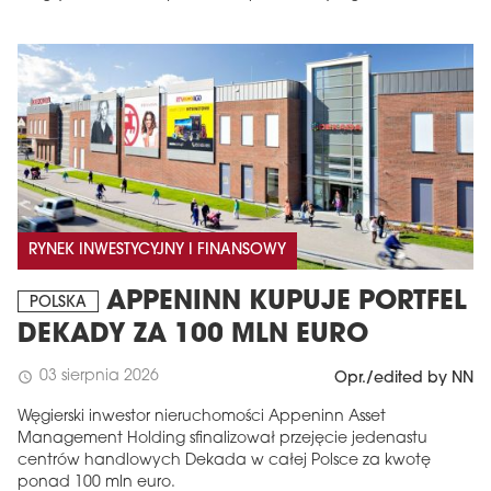
RYNEK INWESTYCYJNY I FINANSOWY
APPENINN KUPUJE PORTFEL
POLSKA
DEKADY ZA 100 MLN EURO
03 sierpnia 2026
schedule
Opr./edited by NN
Węgierski inwestor nieruchomości Appeninn Asset
Management Holding sfinalizował przejęcie jedenastu
centrów handlowych Dekada w całej Polsce za kwotę
ponad 100 mln euro.