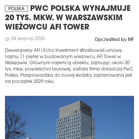
PWC POLSKA WYNAJMUJE
POLSKA
20 TYS. MKW. W WARSZAWSKIM
WIEŻOWCU AFI TOWER
04 sierpnia 2026
schedule
Opr./edited by MF
Deweloperzy AFI i Echo Investment sfinalizowali umowę
najmu 11 pięter w budowanym wieżowcu AFI Tower w
Warszawie. Głównym najemcą obiektu, zajmując około 20
tys. mkw. powierzchni biurowej, została firma doradcza PwC
Polska. Przeprowadzka do nowej siedziby zaplanowana jest
na początek 2029 roku.