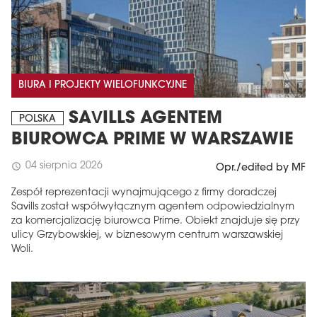
BIURA I PROJEKTY WIELOFUNKCYJNE
SAVILLS AGENTEM
POLSKA
BIUROWCA PRIME W WARSZAWIE
04 sierpnia 2026
schedule
Opr./edited by MF
Zespół reprezentacji wynajmującego z firmy doradczej
Savills został współwyłącznym agentem odpowiedzialnym
za komercjalizację biurowca Prime. Obiekt znajduje się przy
ulicy Grzybowskiej, w biznesowym centrum warszawskiej
Woli.