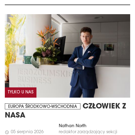
TYLKO U NAS
CZŁOWIEK Z
EUROPA ŚRODKOWO-WSCHODNIA
NASA
Nathan North
05 sierpnia 2026
redaktor zarządzający sekcji
schedule