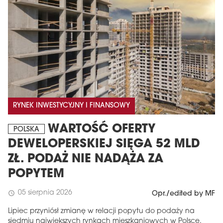
RYNEK INWESTYCYJNY I FINANSOWY
WARTOŚĆ OFERTY
POLSKA
DEWELOPERSKIEJ SIĘGA 52 MLD
ZŁ. PODAŻ NIE NADĄŻA ZA
POPYTEM
05 sierpnia 2026
schedule
Opr./edited by MF
Lipiec przyniósł zmianę w relacji popytu do podaży na
siedmiu największych rynkach mieszkaniowych w Polsce.