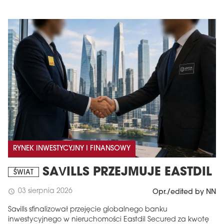
RYNEK INWESTYCYJNY I FINANSOWY
SAVILLS PRZEJMUJE EASTDIL
ŚWIAT
03 sierpnia 2026
schedule
Opr./edited by NN
Savills sfinalizował przejęcie globalnego banku
inwestycyjnego w nieruchomości Eastdil Secured za kwotę