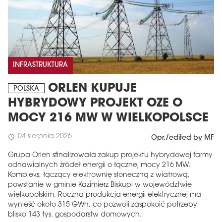
INFRASTRUKTURA
ORLEN KUPUJE
POLSKA
HYBRYDOWY PROJEKT OZE O
MOCY 216 MW W WIELKOPOLSCE
MAGAZYN
04 sierpnia 2026
schedule
Opr./edited by MF
Wydanie 6 (308)
CZERWIEC 2026
Grupa Orlen sfinalizowała zakup projektu hybrydowej farmy
arrow_forward
odnawialnych źródeł energii o łącznej mocy 216 MW.
Więcej w tym wydaniu
Kompleks, łączący elektrownię słoneczną z wiatrową,
Zamów teraz!
powstanie w gminie Kazimierz Biskupi w województwie
wielkopolskim. Roczna produkcja energii elektrycznej ma
wynieść około 315 GWh, co pozwoli zaspokoić potrzeby
blisko 143 tys. gospodarstw domowych.