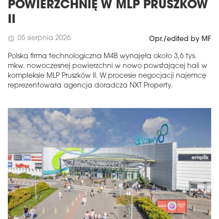
POWIERZCHNIĘ W MLP PRUSZKÓW
II
05 sierpnia 2026
schedule
Opr./edited by MF
Polska firma technologiczna M4B wynajęła około 3,6 tys.
mkw. nowoczesnej powierzchni w nowo powstającej hali w
kompleksie MLP Pruszków II. W procesie negocjacji najemcę
reprezentowała agencja doradcza NXT Property.