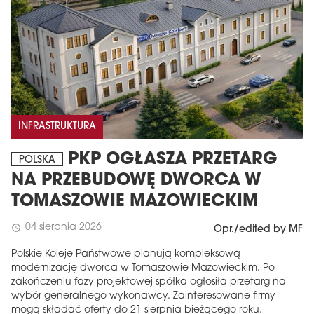
INFRASTRUKTURA
PKP OGŁASZA PRZETARG
POLSKA
NA PRZEBUDOWĘ DWORCA W
TOMASZOWIE MAZOWIECKIM
04 sierpnia 2026
schedule
Opr./edited by MF
Polskie Koleje Państwowe planują kompleksową
modernizację dworca w Tomaszowie Mazowieckim. Po
zakończeniu fazy projektowej spółka ogłosiła przetarg na
wybór generalnego wykonawcy. Zainteresowane firmy
mogą składać oferty do 21 sierpnia bieżącego roku.