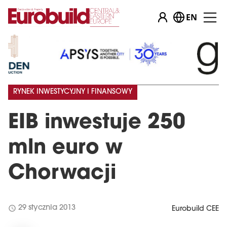
EN
RYNEK INWESTYCYJNY I FINANSOWY
EIB inwestuje 250
mln euro w
Chorwacji
schedule
29 stycznia 2013
Eurobuild CEE