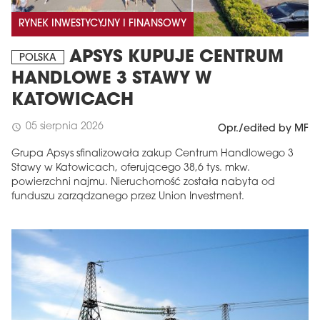
RYNEK INWESTYCYJNY I FINANSOWY
APSYS KUPUJE CENTRUM
POLSKA
HANDLOWE 3 STAWY W
KATOWICACH
05 sierpnia 2026
schedule
Opr./edited by MF
Grupa Apsys sfinalizowała zakup Centrum Handlowego 3
Stawy w Katowicach, oferującego 38,6 tys. mkw.
powierzchni najmu. Nieruchomość została nabyta od
funduszu zarządzanego przez Union Investment.