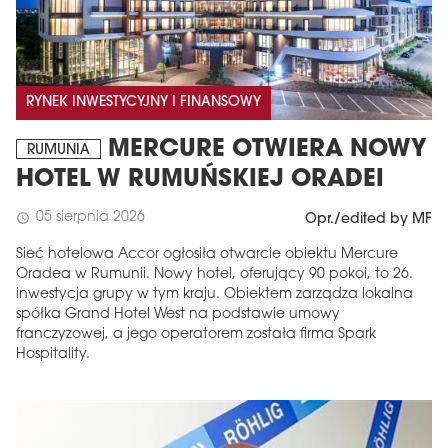
RYNEK INWESTYCYJNY I FINANSOWY
MERCURE OTWIERA NOWY
RUMUNIA
HOTEL W RUMUŃSKIEJ ORADEI
05 sierpnia 2026
schedule
Opr./edited by MF
Sieć hotelowa Accor ogłosiła otwarcie obiektu Mercure
Oradea w Rumunii. Nowy hotel, oferujący 90 pokoi, to 26.
inwestycja grupy w tym kraju. Obiektem zarządza lokalna
spółka Grand Hotel West na podstawie umowy
franczyzowej, a jego operatorem została firma Spark
Hospitality.