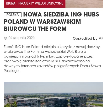
BIURA I PROJEKTY WIELOFUNKCYJNE
NOWA SIEDZIBA ING HUBS
POLSKA
POLAND W WARSZAWSKIM
BIUROWCU THE FORM
04 sierpnia 2026
schedule
Opr./edited by MF
Zespół ING Hubs Poland oficjalnie korzysta z nowej siedziby
w biurowcu The Form na warszawskiej Woli. Biuro o
powierzchni ponad 6 tys. mkw., zaprojektowane przez
pracownię architektoniczną MIXD, zlokalizowano na
dawnych terenach zakładów poligraficznych Domu Słowa
Polskiego.