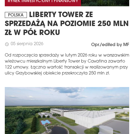
RYNEK INWESTYCYJNY I FINANSOWY
LIBERTY TOWER ZE
POLSKA
SPRZEDAŻĄ NA POZIOMIE 250 MLN
ZŁ W PÓŁ ROKU
05 sierpnia 2026
schedule
Opr./edited by MF
Od rozpoczęcia sprzedaży w lutym 2026 roku w warszawskim
wieżowcu mieszkalnym Liberty Tower by Cavatina zawarto
122 umowy. Łączna wartość transakcji w realizowanym przy
ulicy Grzybowskiej obiekcie przekroczyła 250 mln zł.