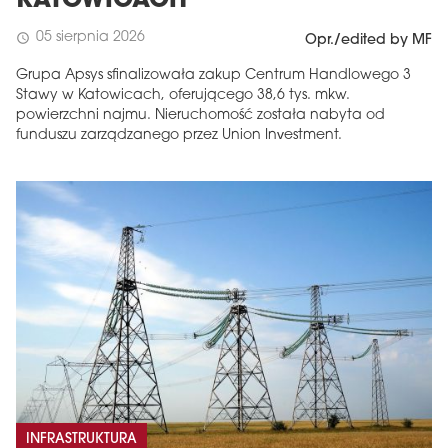
KATOWICACH
05 sierpnia 2026
schedule
Opr./edited by MF
Grupa Apsys sfinalizowała zakup Centrum Handlowego 3
Stawy w Katowicach, oferującego 38,6 tys. mkw.
powierzchni najmu. Nieruchomość została nabyta od
funduszu zarządzanego przez Union Investment.
INFRASTRUKTURA