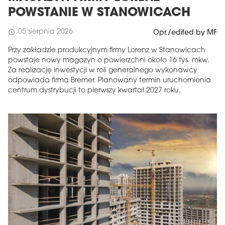
POWSTANIE W STANOWICACH
05 sierpnia 2026
schedule
Opr./edited by MF
Przy zakładzie produkcyjnym firmy Lorenz w Stanowicach
powstaje nowy magazyn o powierzchni około 16 tys. mkw.
Za realizację inwestycji w roli generalnego wykonawcy
odpowiada firma Bremer. Planowany termin uruchomienia
centrum dystrybucji to pierwszy kwartał 2027 roku.
MAGAZYN
Wydanie 6 (308)
CZERWIEC 2026
arrow_forward
Więcej w tym wydaniu
Zamów teraz!