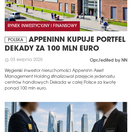
RYNEK INWESTYCYJNY I FINANSOWY
APPENINN KUPUJE PORTFEL
POLSKA
DEKADY ZA 100 MLN EURO
03 sierpnia 2026
schedule
Opr./edited by NN
Węgierski inwestor nieruchomości Appeninn Asset
Management Holding sfinalizował przejęcie jedenastu
centrów handlowych Dekada w całej Polsce za kwotę
ponad 100 mln euro.