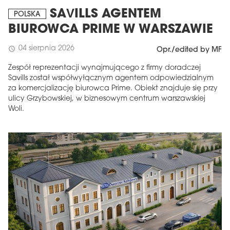
SAVILLS AGENTEM
POLSKA
BIUROWCA PRIME W WARSZAWIE
04 sierpnia 2026
schedule
Opr./edited by MF
Zespół reprezentacji wynajmującego z firmy doradczej
Savills został współwyłącznym agentem odpowiedzialnym
za komercjalizację biurowca Prime. Obiekt znajduje się przy
ulicy Grzybowskiej, w biznesowym centrum warszawskiej
Woli.