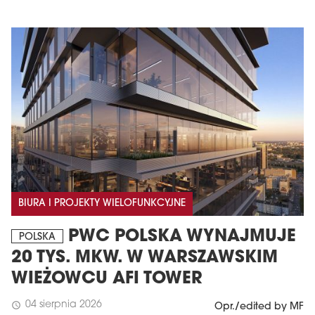
BIURA I PROJEKTY WIELOFUNKCYJNE
PWC POLSKA WYNAJMUJE
POLSKA
20 TYS. MKW. W WARSZAWSKIM
WIEŻOWCU AFI TOWER
04 sierpnia 2026
schedule
Opr./edited by MF