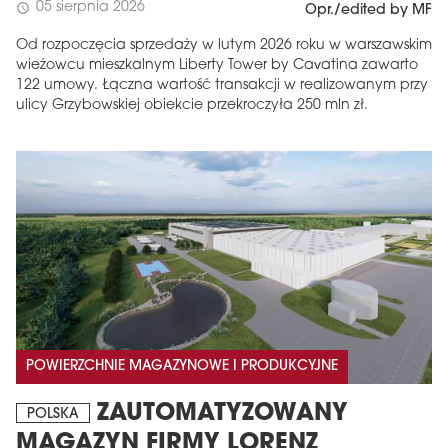
05 sierpnia 2026
schedule
Opr./edited by MF
Od rozpoczęcia sprzedaży w lutym 2026 roku w warszawskim
wieżowcu mieszkalnym Liberty Tower by Cavatina zawarto
122 umowy. Łączna wartość transakcji w realizowanym przy
ulicy Grzybowskiej obiekcie przekroczyła 250 mln zł.
POWIERZCHNIE MAGAZYNOWE I PRODUKCYJNE
ZAUTOMATYZOWANY
POLSKA
MAGAZYN FIRMY LORENZ