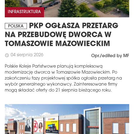
INFRASTRUKTURA
PKP OGŁASZA PRZETARG
POLSKA
NA PRZEBUDOWĘ DWORCA W
TOMASZOWIE MAZOWIECKIM
04 sierpnia 2026
schedule
Opr./edited by MF
Polskie Koleje Państwowe planują kompleksową
modernizację dworca w Tomaszowie Mazowieckim. Po
zakończeniu fazy projektowej spółka ogłosiła przetarg na
wybór generalnego wykonawcy. Zainteresowane firmy
mogą składać oferty do 21 sierpnia bieżącego roku.