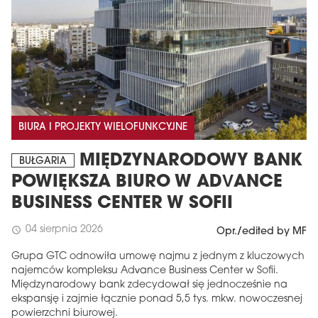
BIURA I PROJEKTY WIELOFUNKCYJNE
MIĘDZYNARODOWY BANK
BUŁGARIA
POWIĘKSZA BIURO W ADVANCE
BUSINESS CENTER W SOFII
04 sierpnia 2026
schedule
Opr./edited by MF
Grupa GTC odnowiła umowę najmu z jednym z kluczowych
najemców kompleksu Advance Business Center w Sofii.
Międzynarodowy bank zdecydował się jednocześnie na
ekspansję i zajmie łącznie ponad 5,5 tys. mkw. nowoczesnej
powierzchni biurowej.