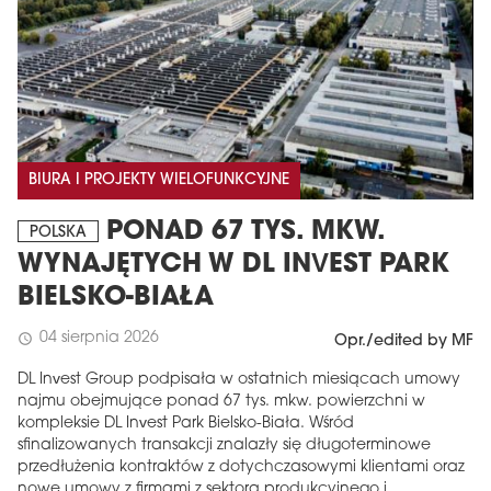
BIURA I PROJEKTY WIELOFUNKCYJNE
PONAD 67 TYS. MKW.
POLSKA
WYNAJĘTYCH W DL INVEST PARK
BIELSKO-BIAŁA
04 sierpnia 2026
schedule
Opr./edited by MF
DL Invest Group podpisała w ostatnich miesiącach umowy
najmu obejmujące ponad 67 tys. mkw. powierzchni w
kompleksie DL Invest Park Bielsko-Biała. Wśród
sfinalizowanych transakcji znalazły się długoterminowe
przedłużenia kontraktów z dotychczasowymi klientami oraz
nowe umowy z firmami z sektora produkcyjnego i