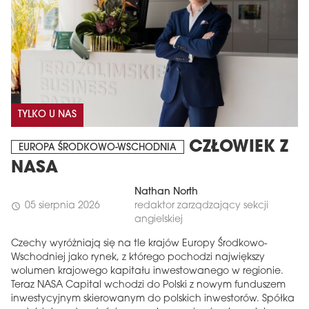
TYLKO U NAS
CZŁOWIEK Z
EUROPA ŚRODKOWO-WSCHODNIA
NASA
Nathan North
05 sierpnia 2026
redaktor zarządzający sekcji
schedule
angielskiej
Czechy wyróżniają się na tle krajów Europy Środkowo-
Wschodniej jako rynek, z którego pochodzi największy
wolumen krajowego kapitału inwestowanego w regionie.
Teraz NASA Capital wchodzi do Polski z nowym funduszem
inwestycyjnym skierowanym do polskich inwestorów. Spółka