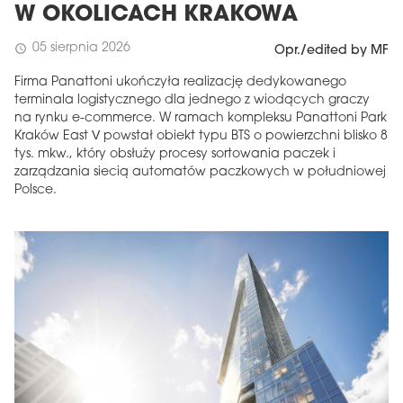
W OKOLICACH KRAKOWA
05 sierpnia 2026
schedule
Opr./edited by MF
Firma Panattoni ukończyła realizację dedykowanego
terminala logistycznego dla jednego z wiodących graczy
na rynku e-commerce. W ramach kompleksu Panattoni Park
Kraków East V powstał obiekt typu BTS o powierzchni blisko 8
tys. mkw., który obsłuży procesy sortowania paczek i
zarządzania siecią automatów paczkowych w południowej
Polsce.