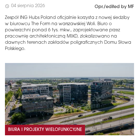
04 sierpnia 2026
schedule
Opr./edited by MF
Zespół ING Hubs Poland oficjalnie korzysta z nowej siedziby
w biurowcu The Form na warszawskiej Woli. Biuro o
powierzchni ponad 6 tys. mkw., zaprojektowane przez
pracownię architektoniczną MIXD, zlokalizowano na
dawnych terenach zakładów poligraficznych Domu Słowa
Polskiego.
BIURA I PROJEKTY WIELOFUNKCYJNE