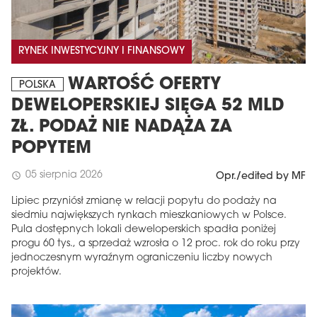
RYNEK INWESTYCYJNY I FINANSOWY
WARTOŚĆ OFERTY
POLSKA
DEWELOPERSKIEJ SIĘGA 52 MLD
ZŁ. PODAŻ NIE NADĄŻA ZA
POPYTEM
05 sierpnia 2026
schedule
Opr./edited by MF
Lipiec przyniósł zmianę w relacji popytu do podaży na
siedmiu największych rynkach mieszkaniowych w Polsce.
Pula dostępnych lokali deweloperskich spadła poniżej
progu 60 tys., a sprzedaż wzrosła o 12 proc. rok do roku przy
jednoczesnym wyraźnym ograniczeniu liczby nowych
projektów.