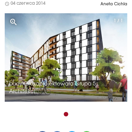
schedule
04 czerwca 2014
Aneta Cichla
1 / 1
budynek zaprojektowała Grupa 5
Architekci