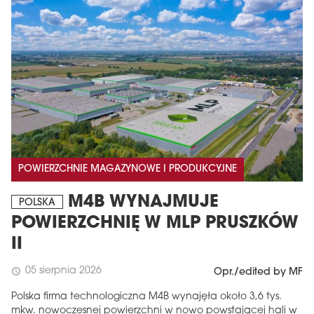
POWIERZCHNIE MAGAZYNOWE I PRODUKCYJNE
M4B WYNAJMUJE
POLSKA
POWIERZCHNIĘ W MLP PRUSZKÓW
II
05 sierpnia 2026
schedule
Opr./edited by MF
Polska firma technologiczna M4B wynajęła około 3,6 tys.
mkw. nowoczesnej powierzchni w nowo powstającej hali w