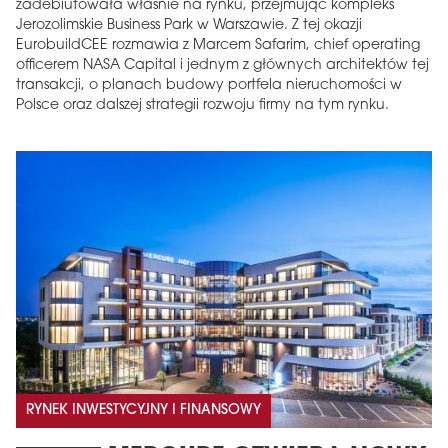
zadebiutowała właśnie na rynku, przejmując kompleks
Jerozolimskie Business Park w Warszawie. Z tej okazji
EurobuildCEE rozmawia z Marcem Safarim, chief operating
officerem NASA Capital i jednym z głównych architektów tej
transakcji, o planach budowy portfela nieruchomości w
Polsce oraz dalszej strategii rozwoju firmy na tym rynku.
RYNEK INWESTYCYJNY I FINANSOWY