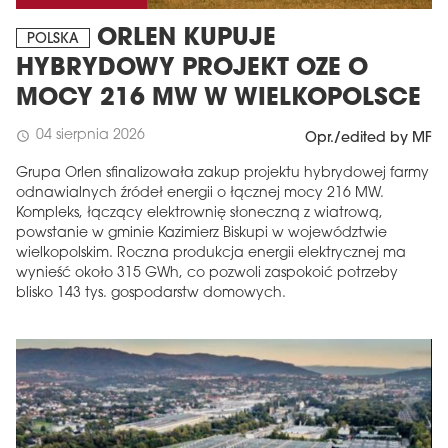
ORLEN KUPUJE
POLSKA
HYBRYDOWY PROJEKT OZE O
MOCY 216 MW W WIELKOPOLSCE
04 sierpnia 2026
schedule
Opr./edited by MF
Grupa Orlen sfinalizowała zakup projektu hybrydowej farmy
odnawialnych źródeł energii o łącznej mocy 216 MW.
Kompleks, łączący elektrownię słoneczną z wiatrową,
powstanie w gminie Kazimierz Biskupi w województwie
wielkopolskim. Roczna produkcja energii elektrycznej ma
wynieść około 315 GWh, co pozwoli zaspokoić potrzeby
blisko 143 tys. gospodarstw domowych.