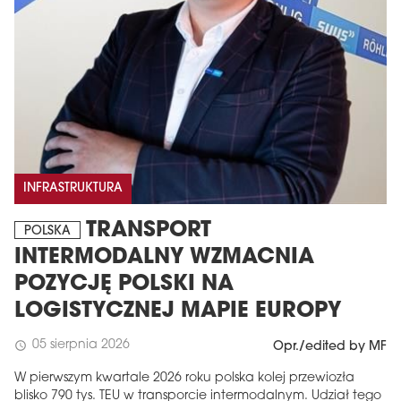
INFRASTRUKTURA
TRANSPORT
POLSKA
INTERMODALNY WZMACNIA
POZYCJĘ POLSKI NA
LOGISTYCZNEJ MAPIE EUROPY
05 sierpnia 2026
schedule
Opr./edited by MF
W pierwszym kwartale 2026 roku polska kolej przewiozła
blisko 790 tys. TEU w transporcie intermodalnym. Udział tego