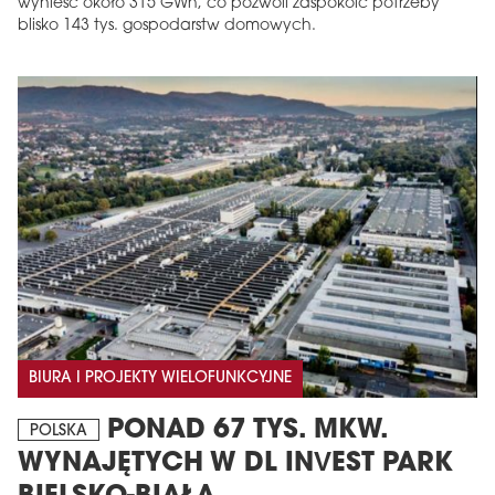
wynieść około 315 GWh, co pozwoli zaspokoić potrzeby
blisko 143 tys. gospodarstw domowych.
BIURA I PROJEKTY WIELOFUNKCYJNE
PONAD 67 TYS. MKW.
POLSKA
WYNAJĘTYCH W DL INVEST PARK