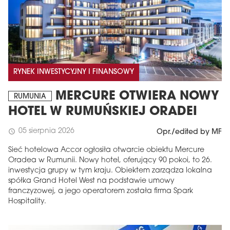
RYNEK INWESTYCYJNY I FINANSOWY
MERCURE OTWIERA NOWY
RUMUNIA
HOTEL W RUMUŃSKIEJ ORADEI
05 sierpnia 2026
schedule
Opr./edited by MF
Sieć hotelowa Accor ogłosiła otwarcie obiektu Mercure
Oradea w Rumunii. Nowy hotel, oferujący 90 pokoi, to 26.
inwestycja grupy w tym kraju. Obiektem zarządza lokalna
spółka Grand Hotel West na podstawie umowy
franczyzowej, a jego operatorem została firma Spark
Hospitality.