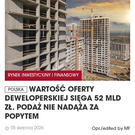
MAGAZYN
RYNEK INWESTYCYJNY I FINANSOWY
Wydanie 6 (308)
WARTOŚĆ OFERTY
POLSKA
CZERWIEC 2026
DEWELOPERSKIEJ SIĘGA 52 MLD
arrow_forward
Więcej w tym wydaniu
ZŁ. PODAŻ NIE NADĄŻA ZA
Zamów teraz!
POPYTEM
05 sierpnia 2026
schedule
Opr./edited by MF