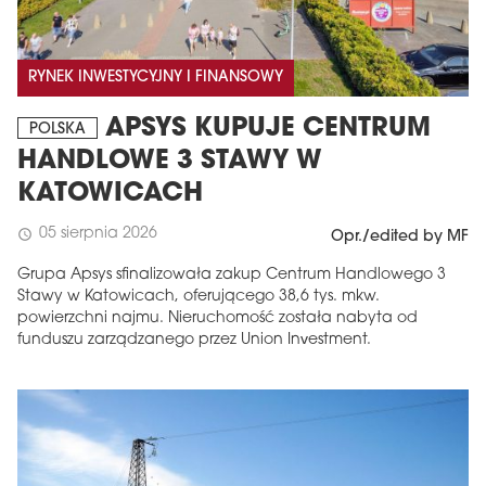
RYNEK INWESTYCYJNY I FINANSOWY
APSYS KUPUJE CENTRUM
POLSKA
HANDLOWE 3 STAWY W
KATOWICACH
05 sierpnia 2026
schedule
Opr./edited by MF
Grupa Apsys sfinalizowała zakup Centrum Handlowego 3
Stawy w Katowicach, oferującego 38,6 tys. mkw.
powierzchni najmu. Nieruchomość została nabyta od
funduszu zarządzanego przez Union Investment.