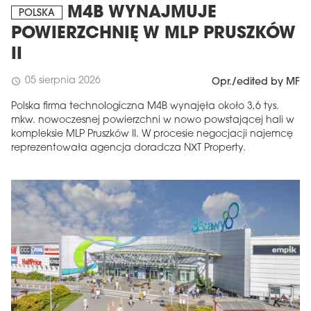
M4B WYNAJMUJE
POLSKA
POWIERZCHNIĘ W MLP PRUSZKÓW
II
05 sierpnia 2026
schedule
Opr./edited by MF
Polska firma technologiczna M4B wynajęła około 3,6 tys.
mkw. nowoczesnej powierzchni w nowo powstającej hali w
kompleksie MLP Pruszków II. W procesie negocjacji najemcę
reprezentowała agencja doradcza NXT Property.