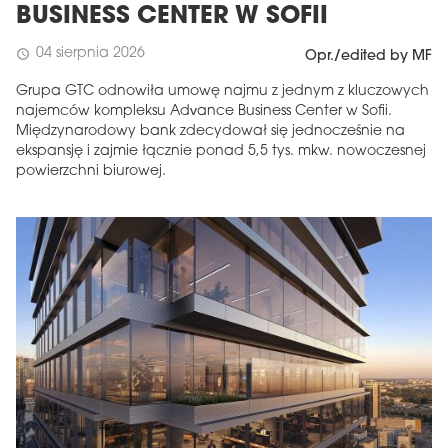
BUSINESS CENTER W SOFII
04 sierpnia 2026
schedule
Opr./edited by MF
Grupa GTC odnowiła umowę najmu z jednym z kluczowych
najemców kompleksu Advance Business Center w Sofii.
Międzynarodowy bank zdecydował się jednocześnie na
ekspansję i zajmie łącznie ponad 5,5 tys. mkw. nowoczesnej
powierzchni biurowej.