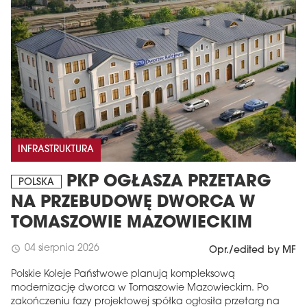
INFRASTRUKTURA
PKP OGŁASZA PRZETARG
POLSKA
NA PRZEBUDOWĘ DWORCA W
TOMASZOWIE MAZOWIECKIM
04 sierpnia 2026
schedule
Opr./edited by MF
Polskie Koleje Państwowe planują kompleksową
modernizację dworca w Tomaszowie Mazowieckim. Po
zakończeniu fazy projektowej spółka ogłosiła przetarg na