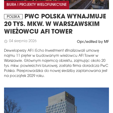
BIURA I PROJEKTY WIELOFUNKCYJNE
PWC POLSKA WYNAJMUJE
POLSKA
20 TYS. MKW. W WARSZAWSKIM
WIEŻOWCU AFI TOWER
04 sierpnia 2026
schedule
Opr./edited by MF
Deweloperzy AFI i Echo Investment sfinalizowali umowę
najmu 11 pięter w budowanym wieżowcu AFI Tower w
Warszawie. Głównym najemcą obiektu, zajmując około 20
tys. mkw. powierzchni biurowej, została firma doradcza PwC
Polska. Przeprowadzka do nowej siedziby zaplanowana jest
na początek 2029 roku.