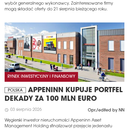
wybór generalnego wykonawcy. Zainteresowane firmy
mogą składać oferty do 21 sierpnia bieżącego roku.
RYNEK INWESTYCYJNY I FINANSOWY
APPENINN KUPUJE PORTFEL
POLSKA
DEKADY ZA 100 MLN EURO
03 sierpnia 2026
schedule
Opr./edited by NN
Węgierski inwestor nieruchomości Appeninn Asset
Management Holding sfinalizował przejęcie jedenastu