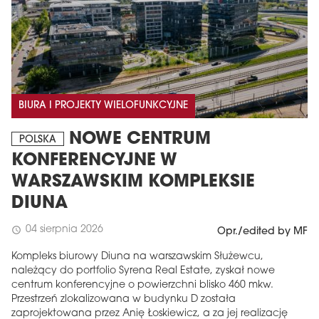
BIURA I PROJEKTY WIELOFUNKCYJNE
NOWE CENTRUM
POLSKA
KONFERENCYJNE W
WARSZAWSKIM KOMPLEKSIE
DIUNA
04 sierpnia 2026
schedule
Opr./edited by MF
Kompleks biurowy Diuna na warszawskim Służewcu,
należący do portfolio Syrena Real Estate, zyskał nowe
centrum konferencyjne o powierzchni blisko 460 mkw.
Przestrzeń zlokalizowana w budynku D została
zaprojektowana przez Anię Łoskiewicz, a za jej realizację