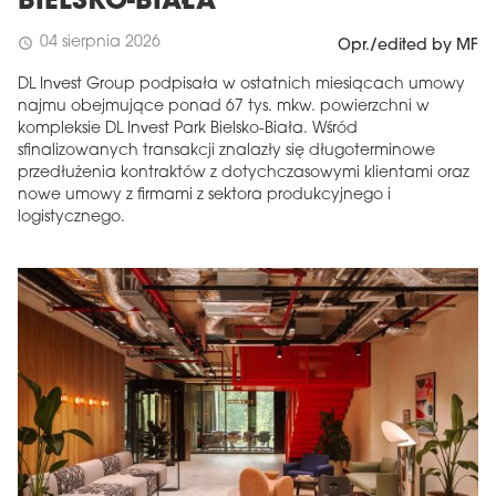
BIELSKO-BIAŁA
04 sierpnia 2026
schedule
Opr./edited by MF
DL Invest Group podpisała w ostatnich miesiącach umowy
najmu obejmujące ponad 67 tys. mkw. powierzchni w
kompleksie DL Invest Park Bielsko-Biała. Wśród
sfinalizowanych transakcji znalazły się długoterminowe
przedłużenia kontraktów z dotychczasowymi klientami oraz
nowe umowy z firmami z sektora produkcyjnego i
logistycznego.