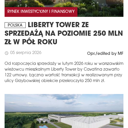
RYNEK INWESTYCYJNY I FINANSOWY
LIBERTY TOWER ZE
POLSKA
SPRZEDAŻĄ NA POZIOMIE 250 MLN
ZŁ W PÓŁ ROKU
05 sierpnia 2026
schedule
Opr./edited by MF
Od rozpoczęcia sprzedaży w lutym 2026 roku w warszawskim
wieżowcu mieszkalnym Liberty Tower by Cavatina zawarto
122 umowy. Łączna wartość transakcji w realizowanym przy
ulicy Grzybowskiej obiekcie przekroczyła 250 mln zł.