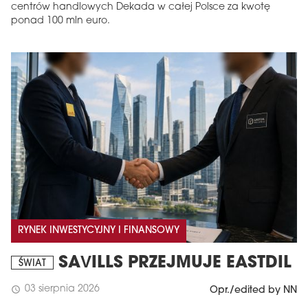
centrów handlowych Dekada w całej Polsce za kwotę
ponad 100 mln euro.
RYNEK INWESTYCYJNY I FINANSOWY
SAVILLS PRZEJMUJE EASTDIL
ŚWIAT
03 sierpnia 2026
schedule
Opr./edited by NN