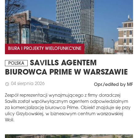
BIURA I PROJEKTY WIELOFUNKCYJNE
SAVILLS AGENTEM
POLSKA
BIUROWCA PRIME W WARSZAWIE
04 sierpnia 2026
schedule
Opr./edited by MF
Zespół reprezentacji wynajmującego z firmy doradczej
Savills został współwyłącznym agentem odpowiedzialnym
za komercjalizację biurowca Prime. Obiekt znajduje się przy
ulicy Grzybowskiej, w biznesowym centrum warszawskiej
Woli.