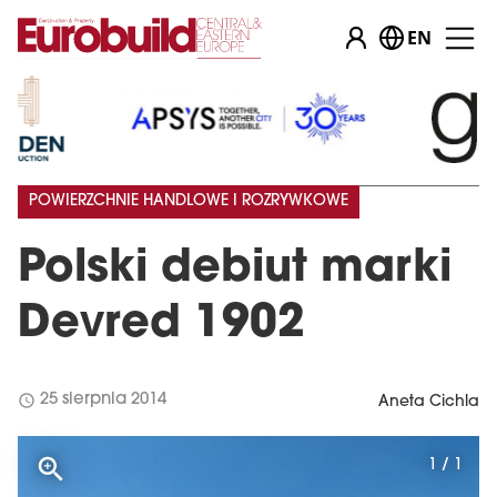
EN
POWIERZCHNIE HANDLOWE I ROZRYWKOWE
Polski debiut marki
Devred 1902
schedule
25 sierpnia 2014
Aneta Cichla
1 / 1