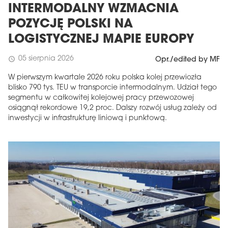
INTERMODALNY WZMACNIA
POZYCJĘ POLSKI NA
LOGISTYCZNEJ MAPIE EUROPY
05 sierpnia 2026
schedule
Opr./edited by MF
W pierwszym kwartale 2026 roku polska kolej przewiozła
blisko 790 tys. TEU w transporcie intermodalnym. Udział tego
segmentu w całkowitej kolejowej pracy przewozowej
osiągnął rekordowe 19,2 proc. Dalszy rozwój usług zależy od
inwestycji w infrastrukturę liniową i punktową.