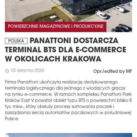
POWIERZCHNIE MAGAZYNOWE I PRODUKCYJNE
PANATTONI DOSTARCZA
POLSKA
TERMINAL BTS DLA E-COMMERCE
W OKOLICACH KRAKOWA
05 sierpnia 2026
schedule
Opr./edited by MF
Firma Panattoni ukończyła realizację dedykowanego
terminala logistycznego dla jednego z wiodących graczy
na rynku e-commerce. W ramach kompleksu Panattoni Park
Kraków East V powstał obiekt typu BTS o powierzchni blisko 8
tys. mkw., który obsłuży procesy sortowania paczek i
zarządzania siecią automatów paczkowych w południowej
Polsce.