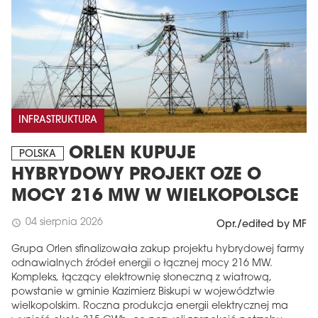
INFRASTRUKTURA
ORLEN KUPUJE
POLSKA
HYBRYDOWY PROJEKT OZE O
MOCY 216 MW W WIELKOPOLSCE
04 sierpnia 2026
schedule
Opr./edited by MF
Grupa Orlen sfinalizowała zakup projektu hybrydowej farmy
odnawialnych źródeł energii o łącznej mocy 216 MW.
Kompleks, łączący elektrownię słoneczną z wiatrową,
powstanie w gminie Kazimierz Biskupi w województwie
wielkopolskim. Roczna produkcja energii elektrycznej ma