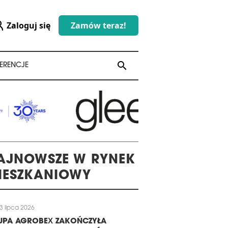
Zaloguj się
Zamów teraz!
search
search
ERENCJE
AJNOWSZE W RYNEK
IESZKANIOWY
3 lipca 2026
UPA AGROBEX ZAKOŃCZYŁA