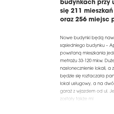
budynkach przy u
się 211 mieszkań
oraz 256 miejsc 
Nowe budynki będą nawi
sąsiedniego budynku – Ap
powstaną mieszkania jedn
metrażu 33-120 mkw. Duż
nasłonecznienie lokali, 
będzie się roztaczała p
lokal usługowy, a na d
garaż z wjazdem od ul. J
zostały także mi