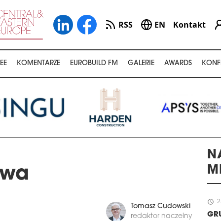
RSS
EN
Kontakt
EE
KOMENTARZE
EUROBUILD FM
GALERIE
AWARDS
KONF
N
M
owa
schedule
2
Tomasz Cudowski
GR
redaktor naczelny