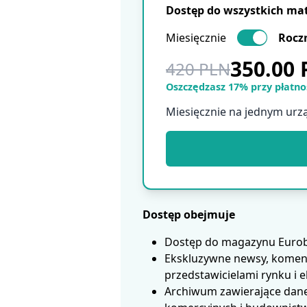
Dostęp do wszystkich ma
Miesięcznie
Rocz
350.00
420 PLN
Oszczędzasz 17% przy płatnoś
Miesięcznie na jednym urz
Dostęp obejmuje
Dostęp do magazynu Eurobui
Ekskluzywne newsy, koment
przedstawicielami rynku i 
Archiwum zawierające dane