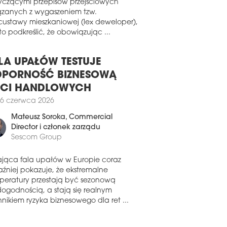
wiązku z pojawiającymi się pytaniami
8 lipca 2026
yczącymi przepisów przejściowych
ązanych z wygaszeniem tzw.
WA APARTAMENTOWIEC NA
custawy mieszkaniowej (lex deweloper),
IBORZU
o podkreślić, że obowiązując ...
zyła przedsprzedaż 66 apartamentów w
wszym projekcie Yareal na warszawskim
borzu.
LA UPAŁÓW TESTUJE
PORNOŚĆ BIZNESOWĄ
7 lipca 2026
ECI HANDLOWYCH
EDRA GROUP WCHODZI DO
SKI
6 czerwca 2026
erski deweloper Faedra Group otworzył
Mateusz Soroka
, Commercial
e pierwsze biuro poza rodzimym
Director i członek zarządu
iem, powołując spółkę Faedra Polska z
Sescom Group
zibą w Warszawie. Firma rozpoczyna
łalność w Polsce, koncentrując się
ająca fala upałów w Europie coraz
de wszystkim na sektorze
aźniej pokazuje, że ekstremalne
zkaniowym, jednocześnie analizując
peratury przestają być sezonową
iwości inwestycyjne w innych
dogodnością, a stają się realnym
mentach rynku nieruchomości.
nikiem ryzyka biznesowego dla ret ...
6 lipca 2026