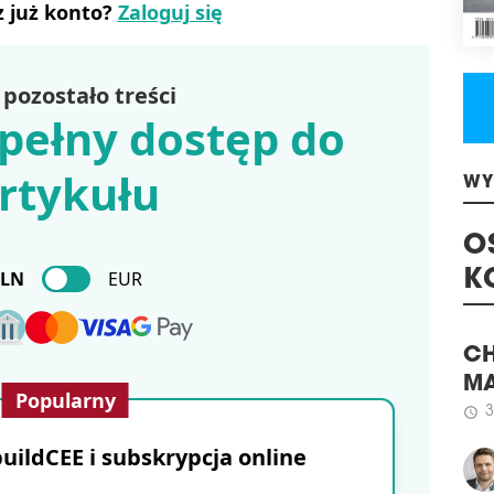
z już konto?
Zaloguj się
schedule
1
PRO
SPR
pozostało treści
Deve
pełny dostęp do
rama
wars
rtykułu
schedule
1
WY
SEN
RA
O
Sena
PLN
EUR
och
K
mie
ora
Gwa
zmi
CH
Popularny
mies
MA
inwe
3
spo
schedule
ildCEE i subskrypcja online
pań