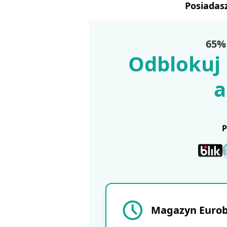
Posiadas
65% 
Odblokuj 
a
Magazyn Eurobu