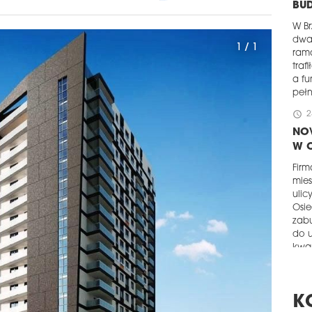
BUD
W Br
dwa 
1 / 1
rama
traf
a f
pełn
schedule
2
NO
W 
Fir
mies
ulic
Osie
zab
do 
kwar
schedule
2
KR
K
ST