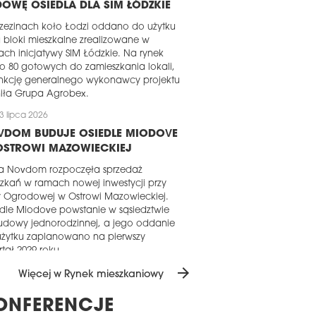
OWĘ OSIEDLA DLA SIM ŁÓDZKIE
zezinach koło Łodzi oddano do użytku
bloki mieszkalne zrealizowane w
ch inicjatywy SIM Łódzkie. Na rynek
iło 80 gotowych do zamieszkania lokali,
unkcję generalnego wykonawcy projektu
iła Grupa Agrobex.
3 lipca 2026
VDOM BUDUJE OSIEDLE MIODOVE
OSTROWI MAZOWIECKIEJ
ma Novdom rozpoczęła sprzedaż
zkań w ramach nowej inwestycji przy
y Ogrodowej w Ostrowi Mazowieckiej.
dle Miodove powstanie w sąsiedztwie
udowy jednorodzinnej, a jego oddanie
użytku zaplanowano na pierwszy
tał 2029 roku.
arrow_forward
1 lipca 2026
Więcej w Rynek mieszkaniowy
AKOWSKI TAKT LIRNIKÓW W
ONFERENCJE
ANIE SUROWYM ZAMKNIĘTYM