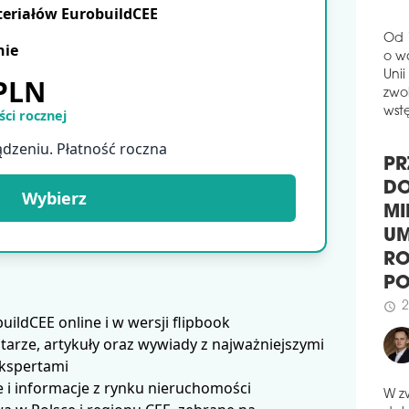
schedule
1
teriałów EurobuildCEE
GN
nie
Rus
Od 
ul. 
 PLN
o w
wyko
Unii
Cons
ci rocznej
zwol
plan
wstę
ądzeniu. Płatność roczna
schedule
0
PO
PR
MIL
Wybierz
DO
Cora
MI
zwi
budo
UM
gru
RO
schedule
0
P
ldCEE online i w wersji flipbook
AS
2
schedule
arze, artykuły oraz wywiady z najważniejszymi
I E
ekspertami
Inwe
 i informacje z rynku nieruchomości
użyt
odbi