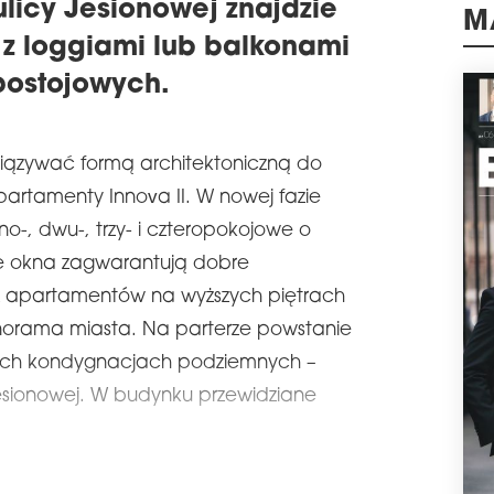
licy Jesionowej znajdzie
pers
Cech
 z loggiami lub balkonami
M
blis
świ
postojowych.
śród
plan
schedule
1
ązywać formą architektoniczną do
MIE
artamenty Innova II. W nowej fazie
KU
o-, dwu-, trzy- i czteropokojowe o
Dewe
tym 
e okna zagwarantują dobre
rzuc
a z apartamentów na wyższych piętrach
Bar
prze
anorama miasta. Na parterze powstanie
czer
do s
wóch kondygnacjach podziemnych –
najw
esionowej. W budynku przewidziane
gdy 
Najw
odn
sprz
pon