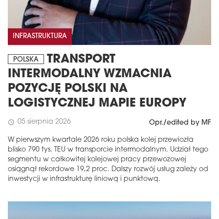
INFRASTRUKTURA
TRANSPORT
POLSKA
INTERMODALNY WZMACNIA
POZYCJĘ POLSKI NA
LOGISTYCZNEJ MAPIE EUROPY
05 sierpnia 2026
schedule
Opr./edited by MF
W pierwszym kwartale 2026 roku polska kolej przewiozła
blisko 790 tys. TEU w transporcie intermodalnym. Udział tego
segmentu w całkowitej kolejowej pracy przewozowej
osiągnął rekordowe 19,2 proc. Dalszy rozwój usług zależy od
inwestycji w infrastrukturę liniową i punktową.