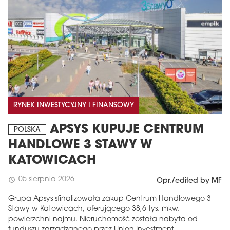
RYNEK INWESTYCYJNY I FINANSOWY
APSYS KUPUJE CENTRUM
POLSKA
HANDLOWE 3 STAWY W
KATOWICACH
05 sierpnia 2026
schedule
Opr./edited by MF
Grupa Apsys sfinalizowała zakup Centrum Handlowego 3
Stawy w Katowicach, oferującego 38,6 tys. mkw.
powierzchni najmu. Nieruchomość została nabyta od
funduszu zarządzanego przez Union Investment.