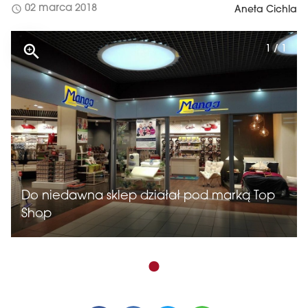
schedule
02 marca 2018
Aneta Cichla
1 / 1
Do niedawna sklep działał pod marką Top
Shop