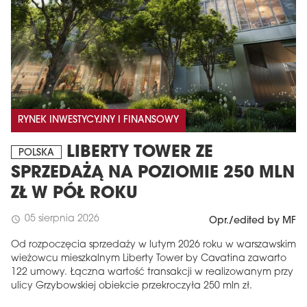
RYNEK INWESTYCYJNY I FINANSOWY
LIBERTY TOWER ZE
POLSKA
SPRZEDAŻĄ NA POZIOMIE 250 MLN
ZŁ W PÓŁ ROKU
05 sierpnia 2026
schedule
Opr./edited by MF
Od rozpoczęcia sprzedaży w lutym 2026 roku w warszawskim
wieżowcu mieszkalnym Liberty Tower by Cavatina zawarto
122 umowy. Łączna wartość transakcji w realizowanym przy
ulicy Grzybowskiej obiekcie przekroczyła 250 mln zł.