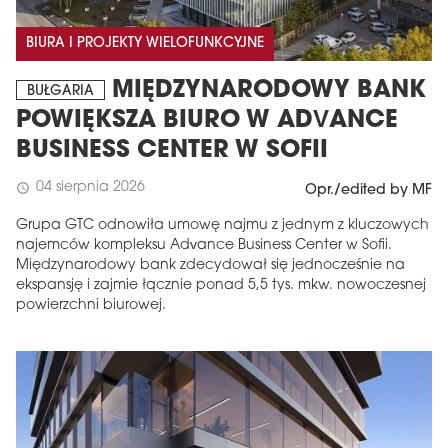
BIURA I PROJEKTY WIELOFUNKCYJNE
MIĘDZYNARODOWY BANK
BUŁGARIA
POWIĘKSZA BIURO W ADVANCE
BUSINESS CENTER W SOFII
04 sierpnia 2026
schedule
Opr./edited by MF
Grupa GTC odnowiła umowę najmu z jednym z kluczowych
najemców kompleksu Advance Business Center w Sofii.
Międzynarodowy bank zdecydował się jednocześnie na
ekspansję i zajmie łącznie ponad 5,5 tys. mkw. nowoczesnej
powierzchni biurowej.