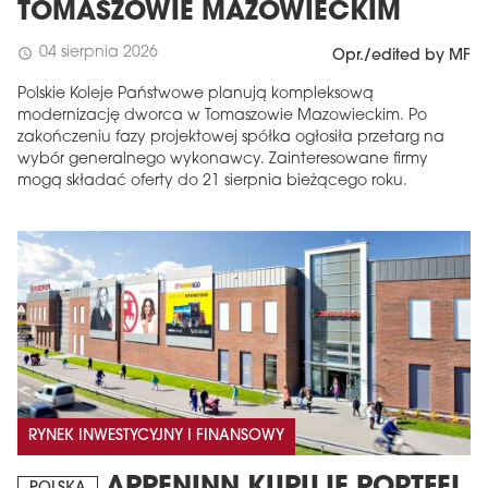
TOMASZOWIE MAZOWIECKIM
04 sierpnia 2026
schedule
Opr./edited by MF
Polskie Koleje Państwowe planują kompleksową
modernizację dworca w Tomaszowie Mazowieckim. Po
zakończeniu fazy projektowej spółka ogłosiła przetarg na
wybór generalnego wykonawcy. Zainteresowane firmy
mogą składać oferty do 21 sierpnia bieżącego roku.
RYNEK INWESTYCYJNY I FINANSOWY