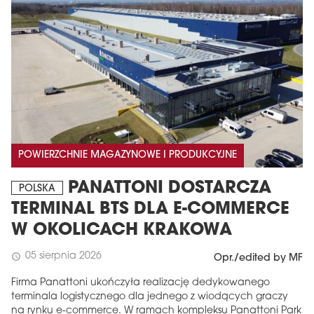
POWIERZCHNIE MAGAZYNOWE I PRODUKCYJNE
PANATTONI DOSTARCZA
POLSKA
TERMINAL BTS DLA E-COMMERCE
W OKOLICACH KRAKOWA
05 sierpnia 2026
schedule
Opr./edited by MF
Firma Panattoni ukończyła realizację dedykowanego
terminala logistycznego dla jednego z wiodących graczy
na rynku e-commerce. W ramach kompleksu Panattoni Park