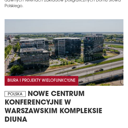
dawnych terenach zakładów poligraficznych Domu Słowa
Polskiego.
BIURA I PROJEKTY WIELOFUNKCYJNE
NOWE CENTRUM
POLSKA
KONFERENCYJNE W
WARSZAWSKIM KOMPLEKSIE
DIUNA