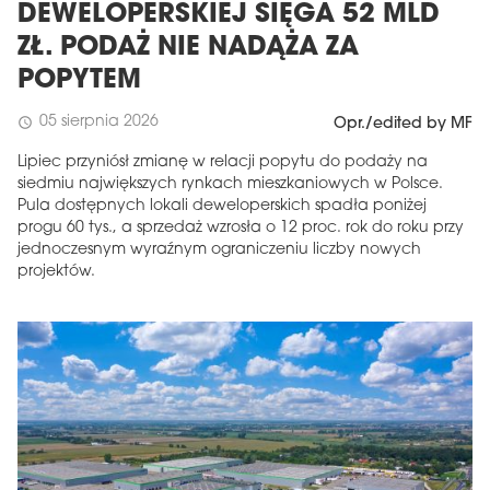
DEWELOPERSKIEJ SIĘGA 52 MLD
ZŁ. PODAŻ NIE NADĄŻA ZA
POPYTEM
05 sierpnia 2026
schedule
Opr./edited by MF
Lipiec przyniósł zmianę w relacji popytu do podaży na
siedmiu największych rynkach mieszkaniowych w Polsce.
Pula dostępnych lokali deweloperskich spadła poniżej
progu 60 tys., a sprzedaż wzrosła o 12 proc. rok do roku przy
jednoczesnym wyraźnym ograniczeniu liczby nowych
projektów.