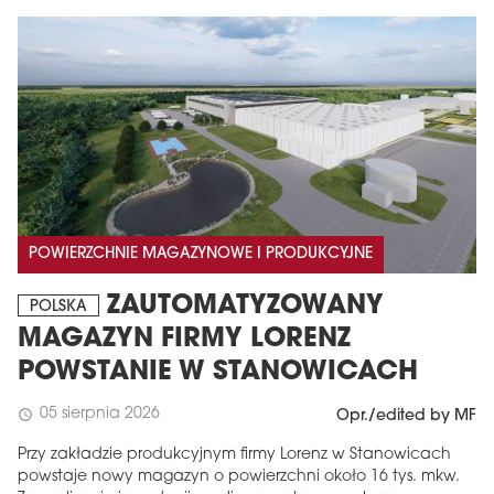
POWIERZCHNIE MAGAZYNOWE I PRODUKCYJNE
ZAUTOMATYZOWANY
POLSKA
MAGAZYN FIRMY LORENZ
POWSTANIE W STANOWICACH
05 sierpnia 2026
schedule
Opr./edited by MF
Przy zakładzie produkcyjnym firmy Lorenz w Stanowicach
powstaje nowy magazyn o powierzchni około 16 tys. mkw.