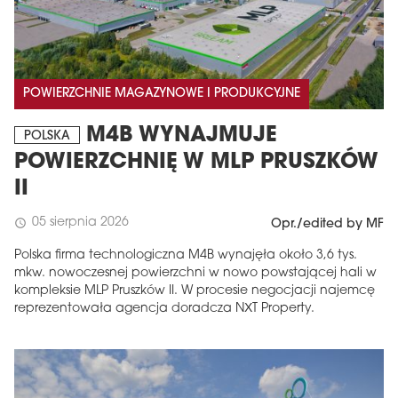
POWIERZCHNIE MAGAZYNOWE I PRODUKCYJNE
M4B WYNAJMUJE
POLSKA
POWIERZCHNIĘ W MLP PRUSZKÓW
II
05 sierpnia 2026
schedule
Opr./edited by MF
Polska firma technologiczna M4B wynajęła około 3,6 tys.
mkw. nowoczesnej powierzchni w nowo powstającej hali w
kompleksie MLP Pruszków II. W procesie negocjacji najemcę
reprezentowała agencja doradcza NXT Property.