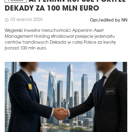
APPENINN KUPUJE PORTFEL
POLSKA
DEKADY ZA 100 MLN EURO
03 sierpnia 2026
schedule
Opr./edited by NN
Węgierski inwestor nieruchomości Appeninn Asset
Management Holding sfinalizował przejęcie jedenastu
centrów handlowych Dekada w całej Polsce za kwotę
ponad 100 mln euro.