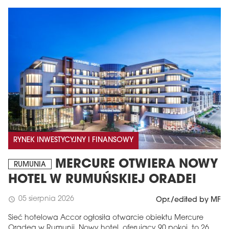
RYNEK INWESTYCYJNY I FINANSOWY
MERCURE OTWIERA NOWY
RUMUNIA
HOTEL W RUMUŃSKIEJ ORADEI
05 sierpnia 2026
schedule
Opr./edited by MF
Sieć hotelowa Accor ogłosiła otwarcie obiektu Mercure
Oradea w Rumunii. Nowy hotel, oferujący 90 pokoi, to 26.