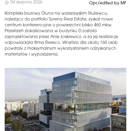
04 sierpnia 2026
schedule
Opr./edited by MF
Kompleks biurowy Diuna na warszawskim Służewcu,
należący do portfolio Syrena Real Estate, zyskał nowe
centrum konferencyjne o powierzchni blisko 460 mkw.
Przestrzeń zlokalizowana w budynku D została
zaprojektowana przez Anię Łoskiewicz, a za jej realizację
odpowiadała firma Reesco. Wnętrza dla około 160 osób
powstały z maksymalnym wykorzystaniem odzyskanych
materiałów i wyposażenia.