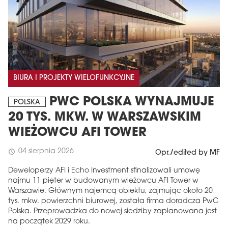
BIURA I PROJEKTY WIELOFUNKCYJNE
PWC POLSKA WYNAJMUJE
POLSKA
20 TYS. MKW. W WARSZAWSKIM
WIEŻOWCU AFI TOWER
04 sierpnia 2026
schedule
Opr./edited by MF
Deweloperzy AFI i Echo Investment sfinalizowali umowę
najmu 11 pięter w budowanym wieżowcu AFI Tower w
Warszawie. Głównym najemcą obiektu, zajmując około 20
tys. mkw. powierzchni biurowej, została firma doradcza PwC
Polska. Przeprowadzka do nowej siedziby zaplanowana jest
na początek 2029 roku.