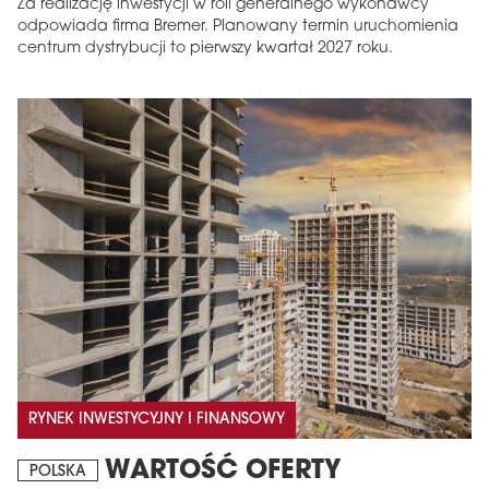
Za realizację inwestycji w roli generalnego wykonawcy
odpowiada firma Bremer. Planowany termin uruchomienia
centrum dystrybucji to pierwszy kwartał 2027 roku.
MAGAZYN
Wydanie 6 (308)
CZERWIEC 2026
arrow_forward
Więcej w tym wydaniu
Zamów teraz!
RYNEK INWESTYCYJNY I FINANSOWY
WARTOŚĆ OFERTY
POLSKA