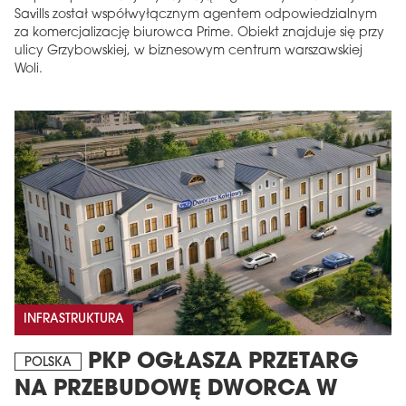
Savills został współwyłącznym agentem odpowiedzialnym
za komercjalizację biurowca Prime. Obiekt znajduje się przy
ulicy Grzybowskiej, w biznesowym centrum warszawskiej
Woli.
INFRASTRUKTURA
PKP OGŁASZA PRZETARG
POLSKA
NA PRZEBUDOWĘ DWORCA W