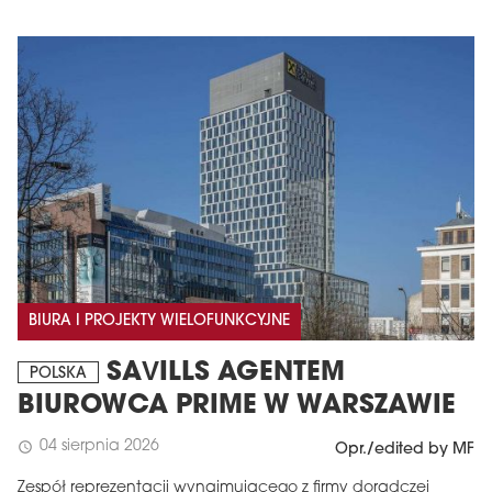
BIURA I PROJEKTY WIELOFUNKCYJNE
SAVILLS AGENTEM
POLSKA
BIUROWCA PRIME W WARSZAWIE
04 sierpnia 2026
schedule
Opr./edited by MF
Zespół reprezentacji wynajmującego z firmy doradczej