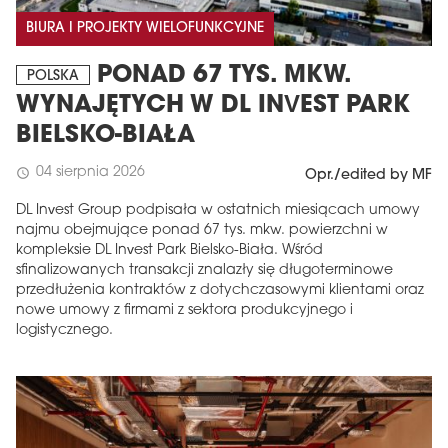
BIURA I PROJEKTY WIELOFUNKCYJNE
PONAD 67 TYS. MKW.
POLSKA
WYNAJĘTYCH W DL INVEST PARK
BIELSKO-BIAŁA
04 sierpnia 2026
schedule
Opr./edited by MF
DL Invest Group podpisała w ostatnich miesiącach umowy
najmu obejmujące ponad 67 tys. mkw. powierzchni w
kompleksie DL Invest Park Bielsko-Biała. Wśród
sfinalizowanych transakcji znalazły się długoterminowe
przedłużenia kontraktów z dotychczasowymi klientami oraz
nowe umowy z firmami z sektora produkcyjnego i
logistycznego.