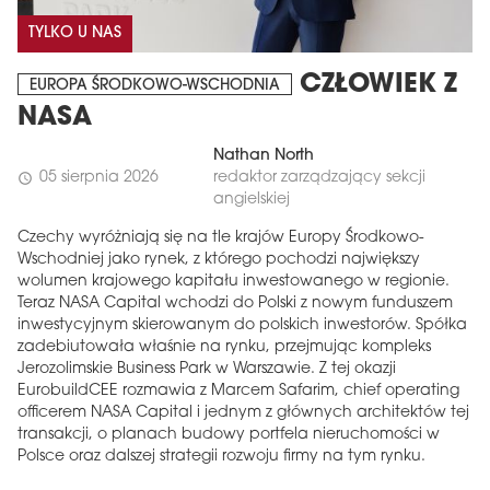
TYLKO U NAS
CZŁOWIEK Z
EUROPA ŚRODKOWO-WSCHODNIA
NASA
Nathan North
05 sierpnia 2026
redaktor zarządzający sekcji
schedule
angielskiej
Czechy wyróżniają się na tle krajów Europy Środkowo-
Wschodniej jako rynek, z którego pochodzi największy
wolumen krajowego kapitału inwestowanego w regionie.
Teraz NASA Capital wchodzi do Polski z nowym funduszem
inwestycyjnym skierowanym do polskich inwestorów. Spółka
zadebiutowała właśnie na rynku, przejmując kompleks
Jerozolimskie Business Park w Warszawie. Z tej okazji
EurobuildCEE rozmawia z Marcem Safarim, chief operating
officerem NASA Capital i jednym z głównych architektów tej
transakcji, o planach budowy portfela nieruchomości w
Polsce oraz dalszej strategii rozwoju firmy na tym rynku.