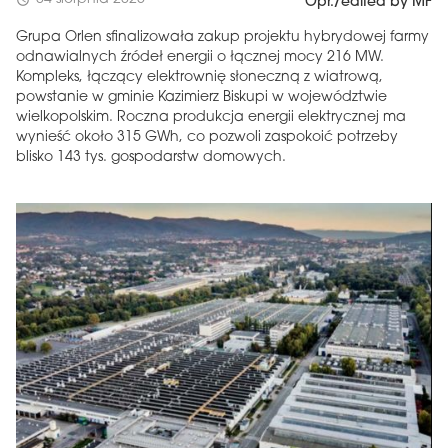
schedule
Opr./edited by MF
Grupa Orlen sfinalizowała zakup projektu hybrydowej farmy
odnawialnych źródeł energii o łącznej mocy 216 MW.
Kompleks, łączący elektrownię słoneczną z wiatrową,
powstanie w gminie Kazimierz Biskupi w województwie
wielkopolskim. Roczna produkcja energii elektrycznej ma
wynieść około 315 GWh, co pozwoli zaspokoić potrzeby
blisko 143 tys. gospodarstw domowych.