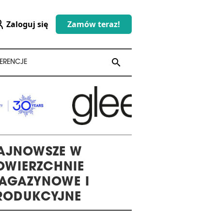
Zaloguj się
Zamów teraz!
search
search
ERENCJE
AJNOWSZE W
OWIERZCHNIE
AGAZYNOWE I
RODUKCYJNE