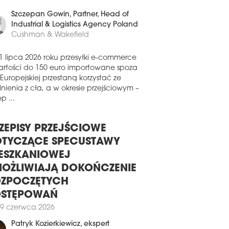
erzchni dystrybucyjnej w nowo
0 czerwca 2026
udowanym magazynie na terenie
leksu CTPark Louny II w Czechach.
Szczepan Gowin
, Partner, Head of
0 lipca 2026
Industrial & Logistics Agency Poland
Cushman & Wakefield
 BUDUJE PARK LOGISTYCZNY W
DGOSZCZY
1 lipca 2026 roku przesyłki e-commerce
a CTP ogłosiła start nowej inwestycji o
artości do 150 euro importowane spoza
wie CTPark Bydgoszcz. Nowoczesny
 Europejskiej przestaną korzystać ze
leks przemysłowo-logistyczny zaoferuje
nienia z cła, a w okresie przejściowym –
nie ponad 51 tys. mkw. powierzchni.
p ...
poczęcie prac budowlanych
anowano na najbliższe miesiące.
ZEPISY PRZEJŚCIOWE
9 lipca 2026
TYCZĄCE SPECUSTAWY
CROHARVEST WYBUDUJE
RWSZĄ W EUROPIE FABRYKĘ
ESZKANIOWEJ
AŁKA MIKROBIOLOGICZNEGO
OŻLIWIAJĄ DOKOŃCZENIE
a MicroHarvest planuje budowę
ZPOCZĘTYCH
wacyjnego zakładu produkcji białka
OSTĘPOWAŃ
obiologicznego w niemieckiej
scowości Leuna. Będzie to pierwsza
9 czerwca 2026