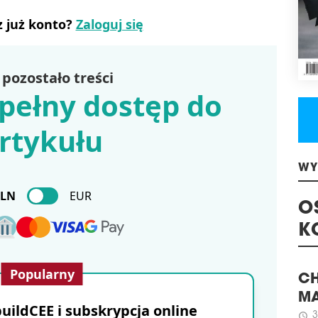
NA
z już konto?
Zaloguj się
SIĘ
Pon
powi
pozostało treści
plan
pełny dostęp do
w ci
najn
Occ
rtykułu
prze
ods
eksp
wzro
WY
poró
PLN
EUR
schedule
3
O
PE
CZE
K
LOU
Popularny
Fir
umo
CH
ildCEE i subskrypcja online
naje
MA