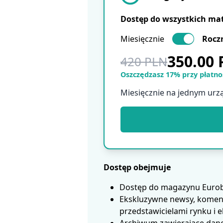
Dostęp do wszystkich ma
Miesięcznie
Rocz
350.00
420 PLN
Oszczędzasz 17% przy płatnoś
Miesięcznie na jednym urz
Dostęp obejmuje
Dostęp do magazynu Eurobui
Ekskluzywne newsy, koment
przedstawicielami rynku i 