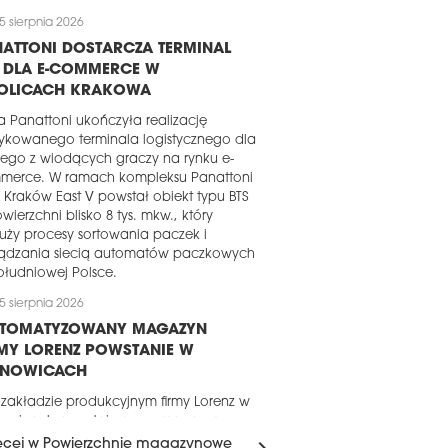
5 sierpnia 2026
ATTONI DOSTARCZA TERMINAL
S DLA E-COMMERCE W
OLICACH KRAKOWA
a Panattoni ukończyła realizację
ykowanego terminala logistycznego dla
ego z wiodących graczy na rynku e-
merce. W ramach kompleksu Panattoni
 Kraków East V powstał obiekt typu BTS
wierzchni blisko 8 tys. mkw., który
uży procesy sortowania paczek i
ządzania siecią automatów paczkowych
łudniowej Polsce.
5 sierpnia 2026
UTOMATYZOWANY MAGAZYN
MY LORENZ POWSTANIE W
ANOWICACH
 zakładzie produkcyjnym firmy Lorenz w
nowicach powstaje nowy magazyn o
erzchni około 16 tys. mkw. Za realizację
ęcej w Powierzchnie magazynowe