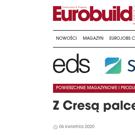
NOWOŚCI
MAGAZYN
EUROJOBS C
…
POWIERZCHNIE MAGAZYNOWE I PRODU
Z Cresą pal
schedule
06 kwietnia 2020