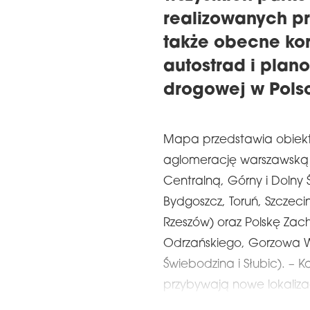
realizowanych pr
także obecne kor
autostrad i plano
drogowej w Pols
Mapa przedstawia obiek
aglomerację warszawską – 
Centralną, Górny i Dolny 
Bydgoszcz, Toruń, Szczecin
Rzeszów) oraz Polskę Zach
Odrzańskiego, Gorzowa Wi
Świebodzina i Słubic). – 
przybywają nowe lokaliza