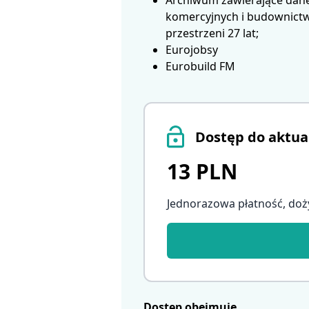
Archiwum zawierające dane
komercyjnych i budownictwa
przestrzeni 27 lat;
Eurojobsy
Eurobuild FM
Dostęp do aktua
13 PLN
Jednorazowa płatność, doż
Dostęp obejmuje