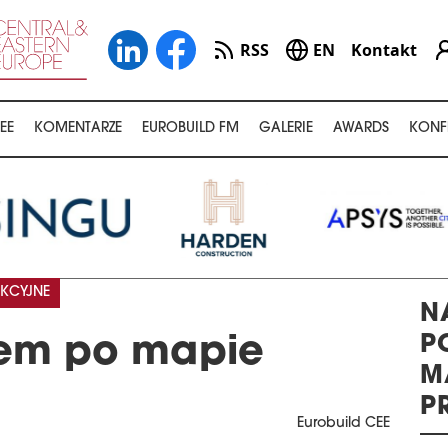
RSS
EN
Kontakt
EE
KOMENTARZE
EUROBUILD FM
GALERIE
AWARDS
KONF
KCYJNE
N
P
cem po mapie
M
P
Eurobuild CEE