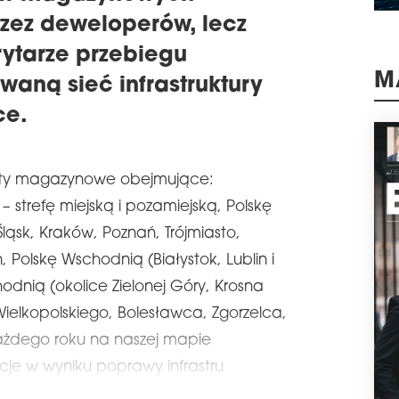
schedule
0
zez deweloperów, lecz
HO
PO
ytarze przebiegu
Firm
waną sieć infrastruktury
tys
M
park
ce.
któr
pozi
na u
naj
ty magazynowe obejmujące:
schedule
3
strefę miejską i pozamiejską, Polskę
DI
Śląsk, Kraków, Poznań, Trójmiasto,
PO
BU
, Polskę Wschodnią (Białystok, Lublin i
odnią (okolice Zielonej Góry, Krosna
Firm
prze
elkopolskiego, Bolesławca, Zgorzelca,
Česk
wyna
Każdego roku na naszej mapie
tej 
cje w wyniku poprawy infrastru
skom
schedule
3