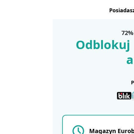
Posiadas
72% 
Odblokuj 
a
Magazyn Eurobu