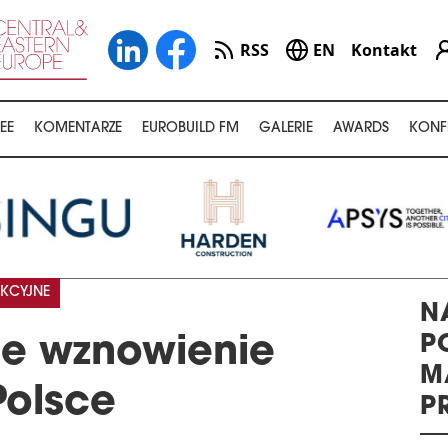
RSS
EN
Kontakt
EE
KOMENTARZE
EUROBUILD FM
GALERIE
AWARDS
KONF
KCYJNE
N
P
je wznowienie
M
Polsce
P