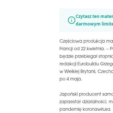
Czytasz ten mater
darmowym limit
Częściowa produkcja ma r
Francji od 22 kwietnia. –
będzie przebiegał stopni
redakcji Eurobuildu Grzeg
w Wielkiej Brytanii, Czec
po 4 maja.
Japoński producent sa
zaprzestał działalności, 
pandemię koronawirusa.