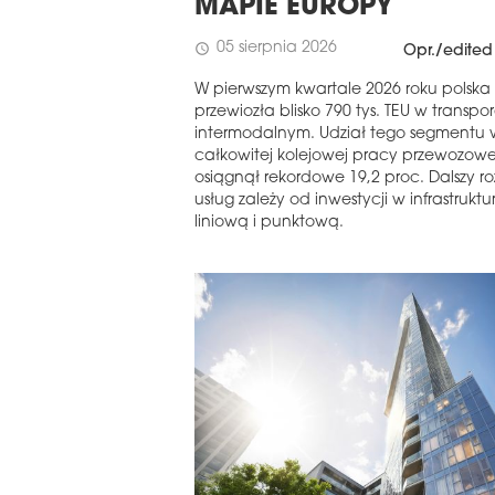
MAPIE EUROPY
05 sierpnia 2026
schedule
Opr./edited
W pierwszym kwartale 2026 roku polska 
przewiozła blisko 790 tys. TEU w transpo
intermodalnym. Udział tego segmentu 
całkowitej kolejowej pracy przewozowe
osiągnął rekordowe 19,2 proc. Dalszy r
usług zależy od inwestycji w infrastruktu
liniową i punktową.