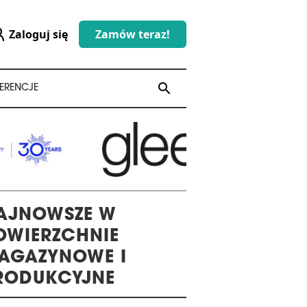
Zaloguj się
Zamów teraz!
search
search
ERENCJE
AJNOWSZE W
OWIERZCHNIE
AGAZYNOWE I
RODUKCYJNE