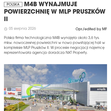
M4B WYNAJMUJE
POLSKA
POWIERZCHNIĘ W MLP PRUSZKÓW
II
05 sierpnia 2026
schedule
Opr./edited by MF
Polska firma technologiczna M4B wynajęła około 3,6 tys.
mkw. nowoczesnej powierzchni w nowo powstającej hali w
kompleksie MLP Pruszków II. W procesie negocjacji najemcę
reprezentowała agencja doradcza NXT Property.