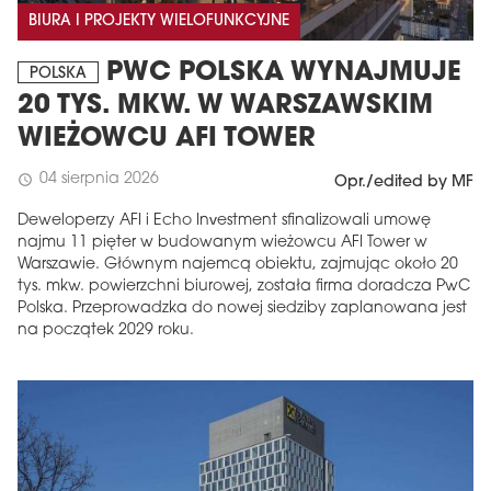
BIURA I PROJEKTY WIELOFUNKCYJNE
PWC POLSKA WYNAJMUJE
POLSKA
20 TYS. MKW. W WARSZAWSKIM
WIEŻOWCU AFI TOWER
04 sierpnia 2026
schedule
Opr./edited by MF
Deweloperzy AFI i Echo Investment sfinalizowali umowę
najmu 11 pięter w budowanym wieżowcu AFI Tower w
Warszawie. Głównym najemcą obiektu, zajmując około 20
tys. mkw. powierzchni biurowej, została firma doradcza PwC
Polska. Przeprowadzka do nowej siedziby zaplanowana jest
na początek 2029 roku.