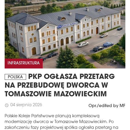
INFRASTRUKTURA
PKP OGŁASZA PRZETARG
POLSKA
NA PRZEBUDOWĘ DWORCA W
TOMASZOWIE MAZOWIECKIM
04 sierpnia 2026
schedule
Opr./edited by MF
Polskie Koleje Państwowe planują kompleksową
modernizację dworca w Tomaszowie Mazowieckim. Po
zakończeniu fazy projektowej spółka ogłosiła przetarg na