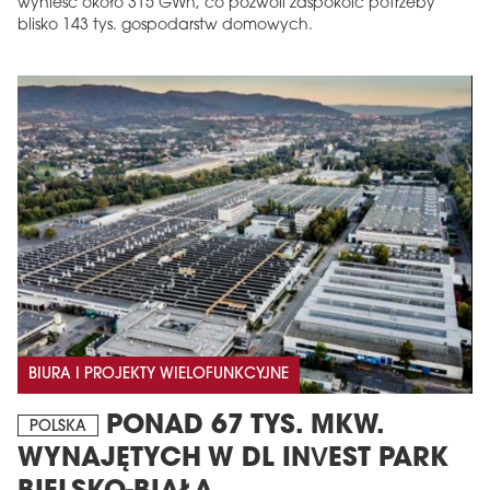
wynieść około 315 GWh, co pozwoli zaspokoić potrzeby
blisko 143 tys. gospodarstw domowych.
BIURA I PROJEKTY WIELOFUNKCYJNE
PONAD 67 TYS. MKW.
POLSKA
WYNAJĘTYCH W DL INVEST PARK