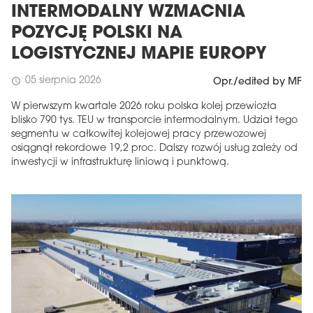
INTERMODALNY WZMACNIA
POZYCJĘ POLSKI NA
LOGISTYCZNEJ MAPIE EUROPY
05 sierpnia 2026
schedule
Opr./edited by MF
W pierwszym kwartale 2026 roku polska kolej przewiozła
blisko 790 tys. TEU w transporcie intermodalnym. Udział tego
segmentu w całkowitej kolejowej pracy przewozowej
osiągnął rekordowe 19,2 proc. Dalszy rozwój usług zależy od
inwestycji w infrastrukturę liniową i punktową.