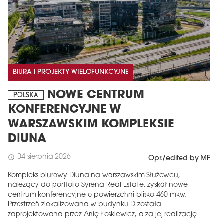
BIURA I PROJEKTY WIELOFUNKCYJNE
NOWE CENTRUM
POLSKA
KONFERENCYJNE W
WARSZAWSKIM KOMPLEKSIE
DIUNA
04 sierpnia 2026
schedule
Opr./edited by MF
Kompleks biurowy Diuna na warszawskim Służewcu,
należący do portfolio Syrena Real Estate, zyskał nowe
centrum konferencyjne o powierzchni blisko 460 mkw.
Przestrzeń zlokalizowana w budynku D została
zaprojektowana przez Anię Łoskiewicz, a za jej realizację