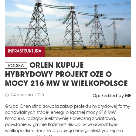
INFRASTRUKTURA
ORLEN KUPUJE
POLSKA
HYBRYDOWY PROJEKT OZE O
MOCY 216 MW W WIELKOPOLSCE
04 sierpnia 2026
schedule
Opr./edited by MF
Grupa Orlen sfinalizowała zakup projektu hybrydowej farmy
odnawialnych źródeł energii o łącznej mocy 216 MW.
Kompleks, łączący elektrownię słoneczną z wiatrową,
powstanie w gminie Kazimierz Biskupi w województwie
wielkopolskim. Roczna produkcja energii elektrycznej ma