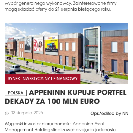
wybór generalnego wykonawcy. Zainteresowane firmy
mogą składać oferty do 21 sierpnia bieżącego roku.
RYNEK INWESTYCYJNY I FINANSOWY
APPENINN KUPUJE PORTFEL
POLSKA
DEKADY ZA 100 MLN EURO
03 sierpnia 2026
schedule
Opr./edited by NN
Węgierski inwestor nieruchomości Appeninn Asset
Management Holding sfinalizował przejęcie jedenastu