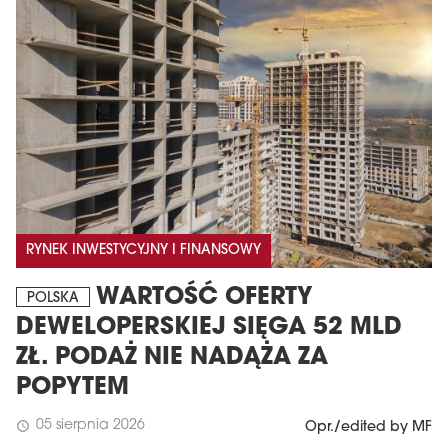
MAGAZYN
RYNEK INWESTYCYJNY I FINANSOWY
Wydanie 6 (308)
WARTOŚĆ OFERTY
POLSKA
CZERWIEC 2026
DEWELOPERSKIEJ SIĘGA 52 MLD
arrow_forward
Więcej w tym wydaniu
ZŁ. PODAŻ NIE NADĄŻA ZA
Zamów teraz!
POPYTEM
05 sierpnia 2026
schedule
Opr./edited by MF