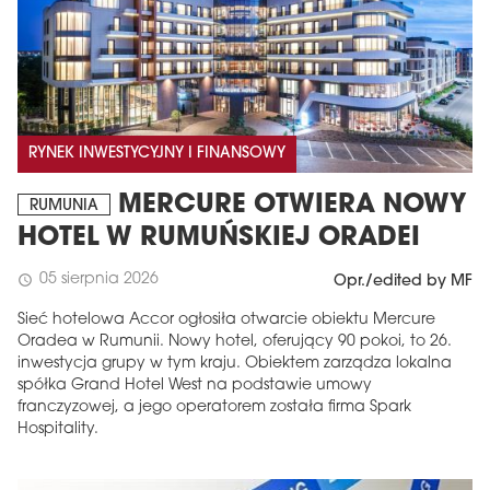
RYNEK INWESTYCYJNY I FINANSOWY
MERCURE OTWIERA NOWY
RUMUNIA
HOTEL W RUMUŃSKIEJ ORADEI
05 sierpnia 2026
schedule
Opr./edited by MF
Sieć hotelowa Accor ogłosiła otwarcie obiektu Mercure
Oradea w Rumunii. Nowy hotel, oferujący 90 pokoi, to 26.
inwestycja grupy w tym kraju. Obiektem zarządza lokalna
spółka Grand Hotel West na podstawie umowy
franczyzowej, a jego operatorem została firma Spark
Hospitality.