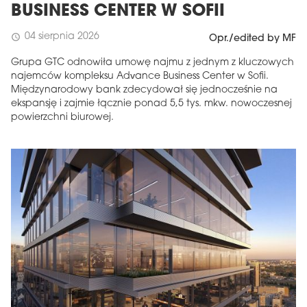
BUSINESS CENTER W SOFII
04 sierpnia 2026
schedule
Opr./edited by MF
Grupa GTC odnowiła umowę najmu z jednym z kluczowych
najemców kompleksu Advance Business Center w Sofii.
Międzynarodowy bank zdecydował się jednocześnie na
ekspansję i zajmie łącznie ponad 5,5 tys. mkw. nowoczesnej
powierzchni biurowej.