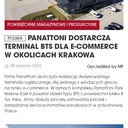
POWIERZCHNIE MAGAZYNOWE I PRODUKCYJNE
PANATTONI DOSTARCZA
POLSKA
TERMINAL BTS DLA E-COMMERCE
W OKOLICACH KRAKOWA
05 sierpnia 2026
schedule
Opr./edited by MF
Firma Panattoni ukończyła realizację dedykowanego
terminala logistycznego dla jednego z wiodących graczy
na rynku e-commerce. W ramach kompleksu Panattoni Park
Kraków East V powstał obiekt typu BTS o powierzchni blisko 8
tys. mkw., który obsłuży procesy sortowania paczek i
zarządzania siecią automatów paczkowych w południowej
Polsce.