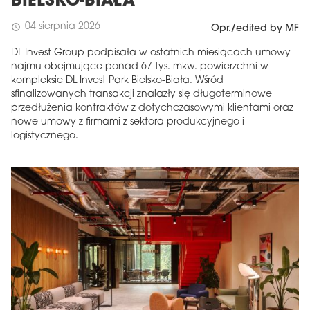
BIELSKO-BIAŁA
04 sierpnia 2026
schedule
Opr./edited by MF
DL Invest Group podpisała w ostatnich miesiącach umowy
najmu obejmujące ponad 67 tys. mkw. powierzchni w
kompleksie DL Invest Park Bielsko-Biała. Wśród
sfinalizowanych transakcji znalazły się długoterminowe
przedłużenia kontraktów z dotychczasowymi klientami oraz
nowe umowy z firmami z sektora produkcyjnego i
logistycznego.