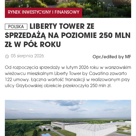
RYNEK INWESTYCYJNY I FINANSOWY
LIBERTY TOWER ZE
POLSKA
SPRZEDAŻĄ NA POZIOMIE 250 MLN
ZŁ W PÓŁ ROKU
05 sierpnia 2026
schedule
Opr./edited by MF
Od rozpoczęcia sprzedaży w lutym 2026 roku w warszawskim
wieżowcu mieszkalnym Liberty Tower by Cavatina zawarto
122 umowy. Łączna wartość transakcji w realizowanym przy
ulicy Grzybowskiej obiekcie przekroczyła 250 mln zł.