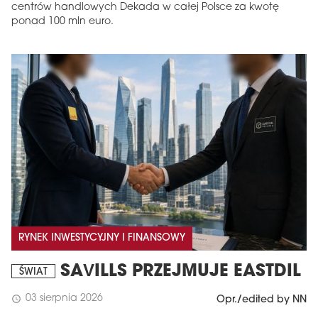
centrów handlowych Dekada w całej Polsce za kwotę
ponad 100 mln euro.
RYNEK INWESTYCYJNY I FINANSOWY
SAVILLS PRZEJMUJE EASTDIL
ŚWIAT
03 sierpnia 2026
schedule
Opr./edited by NN