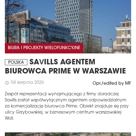
BIURA I PROJEKTY WIELOFUNKCYJNE
SAVILLS AGENTEM
POLSKA
BIUROWCA PRIME W WARSZAWIE
04 sierpnia 2026
schedule
Opr./edited by MF
Zespół reprezentacji wynajmującego z firmy doradczej
Savills został współwyłącznym agentem odpowiedzialnym
za komercjalizację biurowca Prime. Obiekt znajduje się przy
ulicy Grzybowskiej, w biznesowym centrum warszawskiej
Woli.