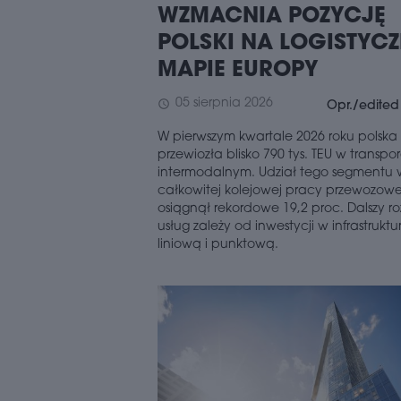
WZMACNIA POZYCJĘ
POLSKI NA LOGISTYC
MAPIE EUROPY
05 sierpnia 2026
schedule
Opr./edited
W pierwszym kwartale 2026 roku polska 
przewiozła blisko 790 tys. TEU w transpo
intermodalnym. Udział tego segmentu 
całkowitej kolejowej pracy przewozowe
osiągnął rekordowe 19,2 proc. Dalszy r
usług zależy od inwestycji w infrastruktu
liniową i punktową.