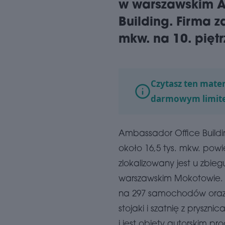
w warszawskim A
Building. Firma 
mkw. na 10. piętr
Czytasz ten mater
darmowym limit
Ambassador Office Buildin
około 16,5 tys. mkw. pow
zlokalizowany jest u zbieg
warszawskim Mokotowie. 
na 297 samochodów oraz i
stojaki i szatnię z prysz
i jest objęty autorskim 