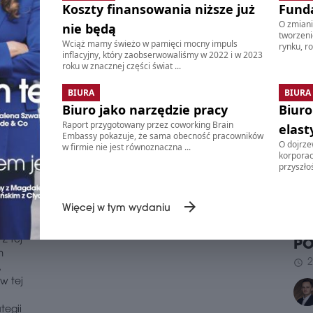
reg
Koszty finansowania niższe już
Fund
MERCURE
RUMUNIA
kwar
O zmiani
nie będą
proc
OTWIERA NOWY HOTEL W
tworzeni
Wciąż mamy świeżo w pamięci mocny impuls
naj
rynku, ro
Od 
inflacyjny, który zaobserwowaliśmy w 2022 i w 2023
RUMUŃSKIEJ ORADEI
roku w znacznej części świat ...
schedule
2
o w
Unii
05 sierpnia 2026
SYR
schedule
Opr./edited by MF
sekcji
BIURA
BIURA
zwol
REN
Biuro jako narzędzie pracy
Biuro
wstę
Sieć hotelowa Accor ogłosiła otwarcie
WA
Raport przygotowany przez coworking Brain
obiektu Mercure Oradea w Rumunii. Nowy
elast
ropy
Embassy pokazuje, że sama obecność pracowników
Firm
hotel, oferujący 90 pokoi, to 26. inwestycja
rego
O dojrzew
w firmie nie jest równoznaczna ...
zost
PR
grupy w tym kraju. Obiektem zarządza
korporacj
go
kami
przyszłoś
lokalna spółka Grand Hotel West na
DO
raz
zlok
podstawie umowy franczyzowej, a jego
ym
MI
ścis
operatorem została firma Spark Hospitality.
 do
powi
UM
arrow_forward
Więcej w tym wydaniu
wała
mkw.
RO
fina
Z tej
P
schedule
2
m
2
schedule
WTW
A
w tej
DO
Glo
tegii