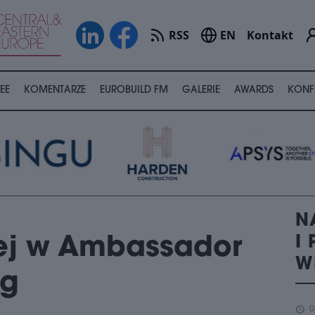
RSS
EN
Kontakt
EE
KOMENTARZE
EUROBUILD FM
GALERIE
AWARDS
KONF
N
I
ej w Ambassador
W
ng
schedule
0