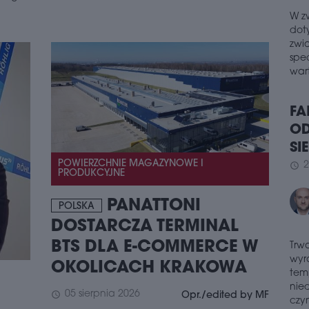
wyna
W z
wie
dot
wrze
zwi
budy
spe
polsk
wart
schedule
2
PO
FA
W W
OD
Wed
SI
Pols
Wars
2
schedule
POWIERZCHNIE MAGAZYNOWE I
wars
PRODUKCYJNE
wyra
przy
PANATTONI
POLSKA
akty
DOSTARCZA TERMINAL
schedule
2
Trw
BTS DLA E-COMMERCE W
RE
wyr
POL
OKOLICACH KRAKOWA
tem
MK
nie
05 sierpnia 2026
schedule
Opr./edited by MF
czyn
Pols