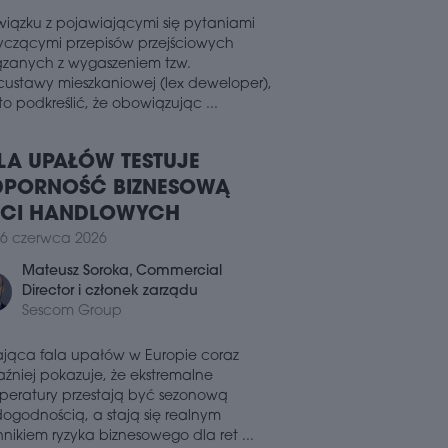
jęła 2,4 tys. mkw. powierzchni w
wiązku z pojawiającymi się pytaniami
żowcu V Tower w centrum Warszawy. Od
yczącymi przepisów przejściowych
śnia 2026 roku zmodernizowany
ązanych z wygaszeniem tzw.
nek będzie pełnił funkcję nowej
custawy mieszkaniowej (lex deweloper),
iej centrali firmy.
o podkreślić, że obowiązując ...
7 lipca 2026
PYT NA POWIERZCHNIE BIUROWE
LA UPAŁÓW TESTUJE
ARSZAWIE PRZYSPIESZA
PORNOŚĆ BIZNESOWĄ
ług raportu firmy doradczej Newmark
ECI HANDLOWYCH
ka „Office Occupier – Rynek biurowy w
zawie”, pierwsza połowa 2026 roku na
6 czerwca 2026
zawskim rynku biurowym przyniosła
źne ożywienie po stronie najemców
Mateusz Soroka
, Commercial
 utrzymującej się bardzo ograniczonej
Director i członek zarządu
wności deweloperskiej.
Sescom Group
3 lipca 2026
ająca fala upałów w Europie coraz
GIONALNE RYNKI BIUROWE W
aźniej pokazuje, że ekstremalne
SCE Z ZASOBAMI RZĘDU 6,7 MLN
peratury przestają być sezonową
W.
dogodnością, a stają się realnym
nikiem ryzyka biznesowego dla ret ...
ka Izba Nieruchomości Komercyjnych