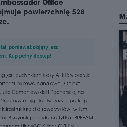
mbassador Office
jed
Adva
zajmuje powierzchnię 528
M
Mię
jedn
ze.
pona
powi
schedule
0
iał, ponieważ objęty jest
PW
MK
em.
Kup pełny dostęp!
AFI
Dewe
sfin
g jest budynkiem klasy A, który oferuje
bud
ierzchni biurowo-handlowej. Obiekt
War
zajm
u ulic Domaniewskiej i Pęcherskiej na
biur
Pols
Najemcy mają do dyspozycji parking
zapl
nfrastrukturę dla rowerzystów, w tym
schedule
0
nicami. Budynek posiada certyfikat BREEAM
SAV
programem HinesGO (Hines GREEN