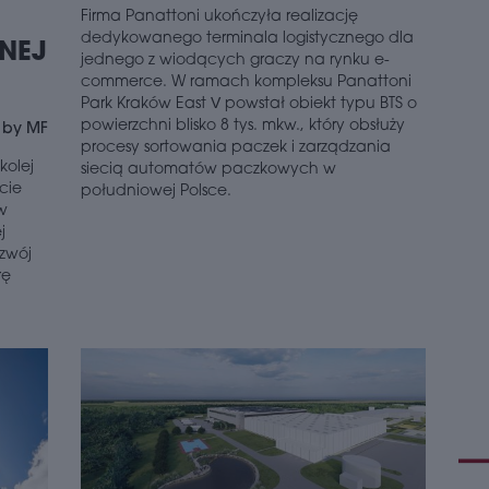
(PI
Firma Panattoni ukończyła realizację
pod
dedykowanego terminala logistycznego dla
ośm
ZNEJ
jednego z wiodących graczy na rynku e-
Pols
commerce. W ramach kompleksu Panattoni
całk
Park Kraków East V powstał obiekt typu BTS o
biu
powierzchni blisko 8 tys. mkw., który obsłuży
wyni
 by MF
procesy sortowania paczek i zarządzania
schedule
2
kolej
siecią automatów paczkowych w
rcie
PR
południowej Polsce.
w
WR
j
Firm
ozwój
ame
rę
Cor
biu
wyna
pięt
Pol
schedule
2
FO
WA
Pols