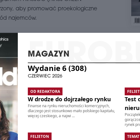
W 
worzony, aby promować proekologiczne
Zesp
dora
śród najemców.
age
kome
znaj
bizn
schedule
3
MAGAZYN
KAN
WY
DŁU
Wydanie 6 (308)
Kanc
CZERWIEC 2026
O
umo
powi
K
OD REDAKTORA
FELIE
Buil
mkw.
W drodze do dojrzałego rynku
Test 
W tr
Finanse na rynku nieruchomości komercyjnych,
nier
repr
dlaczego jest stosunkowo mało polskiego kapitału,
CH
Początek
więcej czeskiego, a najwi ...
schedule
2
MA
gorączce
rynek pró
CO 
3
schedule
RYNEK INWESTYCYJNY I FINANSOWY
FELIETON
TEMAT
Firm