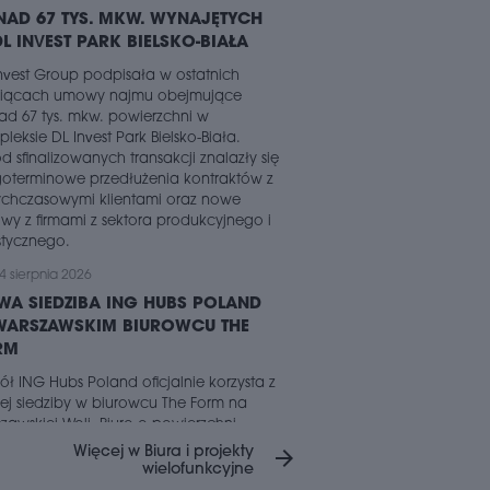
AD 67 TYS. MKW. WYNAJĘTYCH
L INVEST PARK BIELSKO-BIAŁA
nvest Group podpisała w ostatnich
siącach umowy najmu obejmujące
d 67 tys. mkw. powierzchni w
leksie DL Invest Park Bielsko-Biała.
d sfinalizowanych transakcji znalazły się
oterminowe przedłużenia kontraktów z
ychczasowymi klientami oraz nowe
y z firmami z sektora produkcyjnego i
stycznego.
4 sierpnia 2026
A SIEDZIBA ING HUBS POLAND
WARSZAWSKIM BIUROWCU THE
RM
ół ING Hubs Poland oficjalnie korzysta z
j siedziby w biurowcu The Form na
zawskiej Woli. Biuro o powierzchni
d 6 tys. mkw., zaprojektowane przez
Więcej w Biura i projekty
arrow_forward
ownię architektoniczną MIXD,
wielofunkcyjne
kalizowano na dawnych terenach