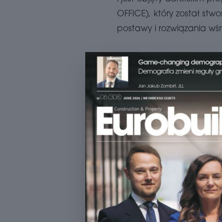
OFFICE), który został st
postawy i rozwiązania w
OSTATNIE NOWOŚCI
TYLKO U NAS