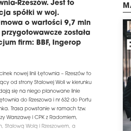
odci
wnia-Rzeszów. Jest to
firm
M
cja spółki w woj.
Lini
schedule
mowa o wartości 9,7 mln
2
ER
e przygotowawcze została
NAB
cjum firm: BBF, Ingerop
Spół
Nabr
Inwe
zrea
w Gd
korz
nek nowej linii Łętownia – Rzeszów to
Rato
cy od strony Stalowej Woli w kierunku
schedule
2
dają się na niego planowane linie
BU
 Łętownia do Rzeszowa i nr 632 do Portu
SZ
nka. Trasa powstanie w ramach tzw.
Fir
roz
ączy Warszawę i CPK z Radomiem,
spo
przy
m, Stalową Wolą i Rzeszowem, a