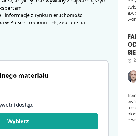
arze, artykuły oraz wywiady z najważniejszymi
W z
dwóc
dot
ekspertami
rato
zwi
 i informacje z rynku nieruchomości
odp
spe
lotn
 w Polsce i regionu CEE, zebrane na
wart
rea
akcj
FA
schedule
1
OD
STR
PO
SI
Por
2
schedule
ter
lnego materiału
prz
podr
Inwe
zwię
orga
Trw
ywotni dostęp
.
utrz
wyr
zak
tem
term
nie
Wybierz
firm
czyn
zako