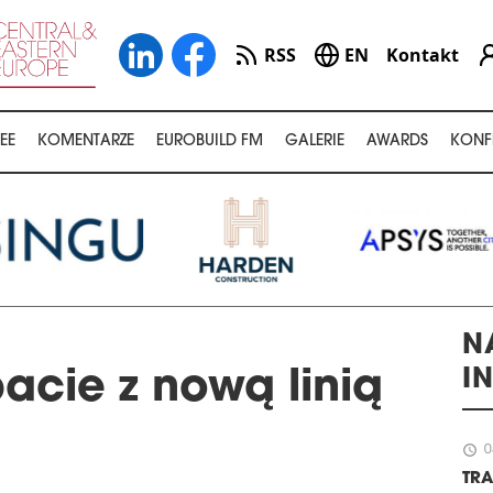
RSS
EN
Kontakt
EE
KOMENTARZE
EUROBUILD FM
GALERIE
AWARDS
KONF
N
I
cie z nową linią
schedule
0
TR