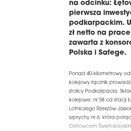
na odcinku: Łęto
pierwsza inwesty
podkarpackim. U
zł netto na prac
zawarta z konsor
Polska i Safege.
Ponad 40-kilometrowy odci
kolejowy łącznik prowadzą
stolicy Podkarpacia. Skła
kolejowe: nr 58 od stacji
Lotniczego Rzeszów-Jasio
szprychy nr 6, która poł
Ostrowcem Świętokrzyski