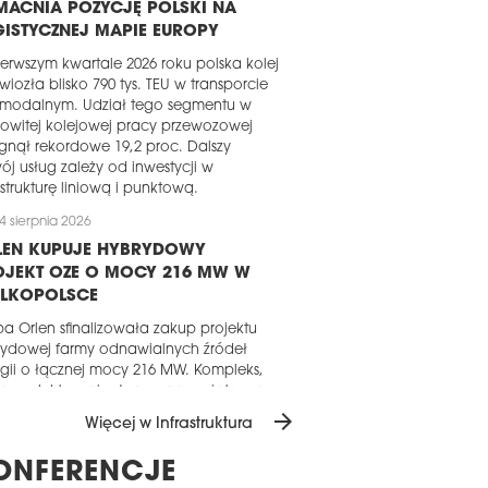
MACNIA POZYCJĘ POLSKI NA
ISTYCZNEJ MAPIE EUROPY
erwszym kwartale 2026 roku polska kolej
wiozła blisko 790 tys. TEU w transporcie
rmodalnym. Udział tego segmentu w
owitej kolejowej pracy przewozowej
gnął rekordowe 19,2 proc. Dalszy
ój usług zależy od inwestycji w
astrukturę liniową i punktową.
4 sierpnia 2026
LEN KUPUJE HYBRYDOWY
OJEKT OZE O MOCY 216 MW W
ELKOPOLSCE
a Orlen sfinalizowała zakup projektu
rydowej farmy odnawialnych źródeł
gii o łącznej mocy 216 MW. Kompleks,
ący elektrownię słoneczną z wiatrową,
tanie w gminie Kazimierz Biskupi w
arrow_forward
Więcej w Infrastruktura
ewództwie wielkopolskim. Roczna
ukcja energii elektrycznej ma wynieść
ONFERENCJE
ło 315 GWh, co pozwoli zaspokoić