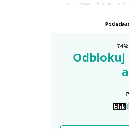
docelowo z Sanokiem. Ko
Posiadas
74% 
Odblokuj 
a