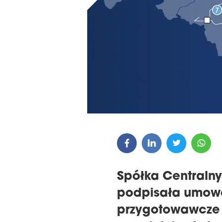
GALA WRĘCZENIA NAGRÓD
22. K
THE 16TH CENTRAL &
MAGAZ
EASTERN EUROPE
REGION
EUROBUILDCEE AWARDS 2026
Spółka Centralny
podpisała umow
przygotowawcze d